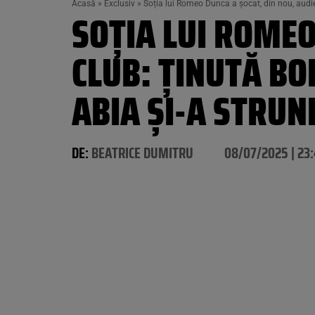
Acasă
»
Exclusiv
»
Soția lui Romeo Dunca a șocat, din nou, audien
SOȚIA LUI ROMEO
CLUB: ȚINUTĂ BO
ABIA ȘI-A STRUN
DE:
BEATRICE DUMITRU
08/07/2025 | 23