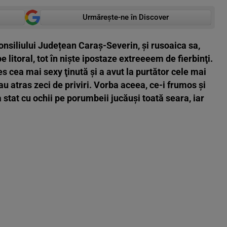
Urmărește-ne în Discover
nsiliului Județean Caraș-Severin, şi rusoaica sa,
e litoral, tot în nişte ipostaze extreeeem de fierbinţi.
s cea mai sexy ţinută şi a avut la purtător cele mai
 au atras zeci de priviri. Vorba aceea, ce-i frumos şi
 stat cu ochii pe porumbeii jucăuşi toată seara, iar