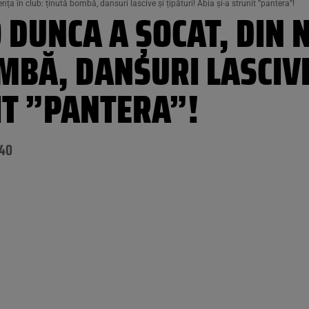
ța în club: ținută bombă, dansuri lascive și țipături! Abia și-a strunit ”pantera”!
 DUNCA A ȘOCAT, DIN 
MBĂ, DANSURI LASCIVE
IT ”PANTERA”!
:40