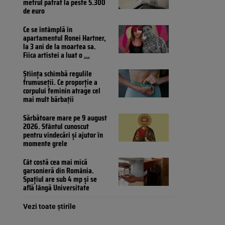
metrul pătrat la peste 5.300
de euro
Ce se întâmplă în
apartamentul Ronei Hartner,
la 3 ani de la moartea sa.
Fiica artistei a luat o
...
Știința schimbă regulile
frumuseții. Ce proporție a
corpului feminin atrage cel
mai mult bărbații
Sărbătoare mare pe 9 august
2026. Sfântul cunoscut
pentru vindecări și ajutor în
momente grele
Cât costă cea mai mică
garsonieră din România.
Spațiul are sub 4 mp și se
află lângă Universitate
Vezi toate știrile