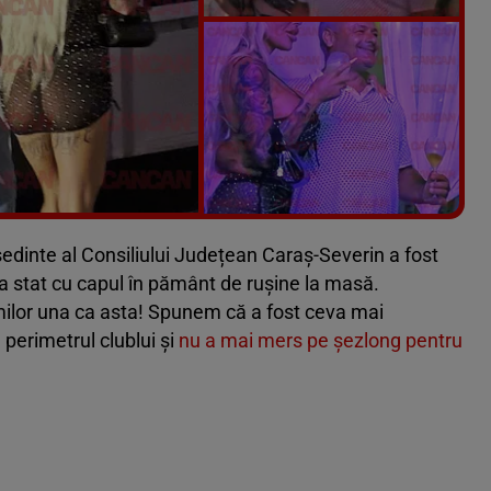
Vezi galeria foto
7 poze
ședinte al Consiliului Județean Caraș-Severin a fost
a stat cu capul în pământ de ruşine la masă.
milor una ca asta! Spunem că a fost ceva mai
 perimetrul clublui şi
nu a mai mers pe şezlong pentru