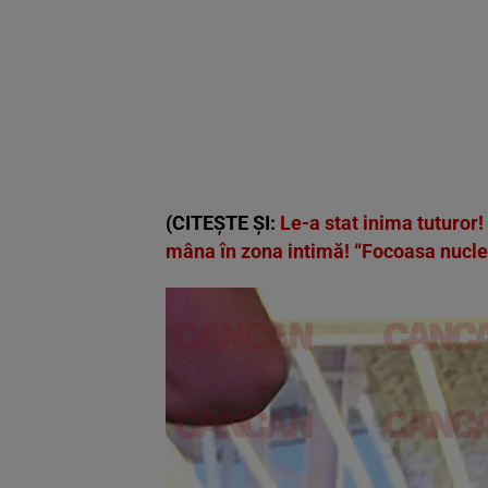
(CITEȘTE ȘI:
Le-a stat inima tuturor!
mâna în zona intimă! “Focoasa nuclea