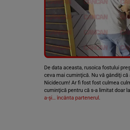
De data aceasta, rusoica fostului pre
ceva mai cuminţică. Nu vă gândiţi că 
Nicidecum! Ar fi fost fost culmea cul
cuminţică pentru că s-a limitat doar la
a-şi… încânta partenerul
.