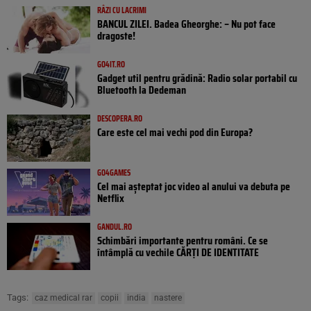
RÂZI CU LACRIMI
BANCUL ZILEI. Badea Gheorghe: – Nu pot face
dragoste!
GO4IT.RO
Gadget util pentru grădină: Radio solar portabil cu
Bluetooth la Dedeman
DESCOPERA.RO
Care este cel mai vechi pod din Europa?
GO4GAMES
Cel mai așteptat joc video al anului va debuta pe
Netflix
GANDUL.RO
Schimbări importante pentru români. Ce se
întâmplă cu vechile CĂRȚI DE IDENTITATE
Tags:
caz medical rar
copii
india
nastere