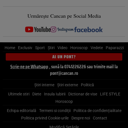
Urmărește Cancan pe Social Media
Home
Exclusiv
Sport
Știri
Video
Horoscop
Vedete
Paparazzi
AI UN PONT?
Scrie-ne pe Whatsapp
, sună la 0741226226 sau trimite mail la
pont@cancan.ro
Știri interne
Știri externe
Politică
Ultimele stiri
Diete
Insula Iubirii
Dictionar de vise
LIFE STYLE
Horoscop
Echipa editorială
Termeni si condiții
Politica de confidențialitate
Politica privind Cookie-urile
Despre noi
Contact
Modifică Setările