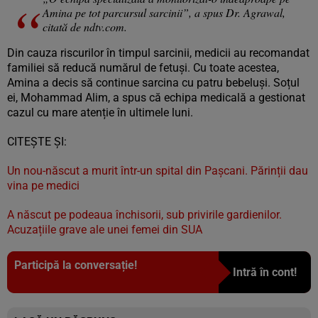
Amina pe tot parcursul sarcinii”, a spus Dr. Agrawal,
citată de ndtv.com.
Din cauza riscurilor în timpul sarcinii, medicii au recomandat
familiei să reducă numărul de fetuși. Cu toate acestea,
Amina a decis să continue sarcina cu patru bebeluși. Soțul
ei, Mohammad Alim, a spus că echipa medicală a gestionat
cazul cu mare atenție în ultimele luni.
CITEȘTE ȘI:
Un nou-născut a murit într-un spital din Pașcani. Părinții dau
vina pe medici
A născut pe podeaua închisorii, sub privirile gardienilor.
Acuzațiile grave ale unei femei din SUA
Participă la conversație!
Intră în cont!