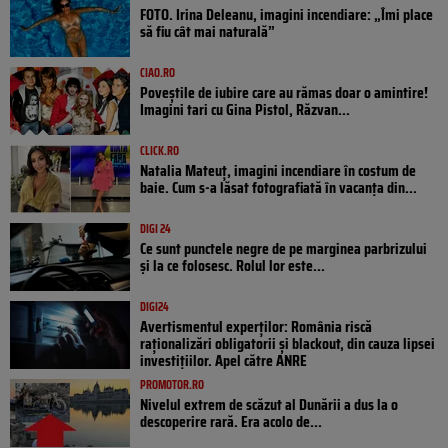
FOTO. Irina Deleanu, imagini incendiare: „Îmi place
să fiu cât mai naturală”
CIAO.RO
Poveştile de iubire care au rămas doar o amintire!
Imagini tari cu Gina Pistol, Răzvan...
CLICK.RO
Natalia Mateuț, imagini incendiare în costum de
baie. Cum s-a lăsat fotografiată în vacanța din...
DIGI 24
Ce sunt punctele negre de pe marginea parbrizului
și la ce folosesc. Rolul lor este...
DIGI24
Avertismentul experților: România riscă
raționalizări obligatorii și blackout, din cauza lipsei
investițiilor. Apel către ANRE
PROMOTOR.RO
Nivelul extrem de scăzut al Dunării a dus la o
descoperire rară. Era acolo de...