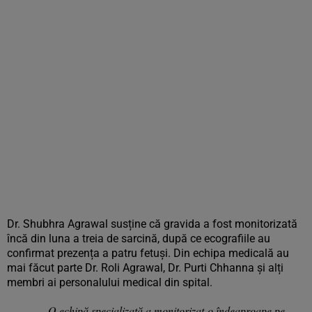
Dr. Shubhra Agrawal susține că gravida a fost monitorizată
încă din luna a treia de sarcină, după ce ecografiile au
confirmat prezența a patru fetuși. Din echipa medicală au
mai făcut parte Dr. Roli Agrawal, Dr. Purti Chhanna și alți
membri ai personalului medical din spital.
„O echipă specializată a monitorizat-o îndeaproape pe