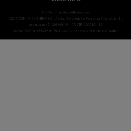
© 2026 - Toate drepturile rezervate
ARC MEDIA PUBLISHING SRL, Adresa: București, Sos Fabrica de Glucoză, nr. 21,
parter, sector 2, J2016000631407, CIF: RO35451445
Decizia ONJN nr. 1598/16.09.2021. Jocurile de noroc sunt interzise minorilor.