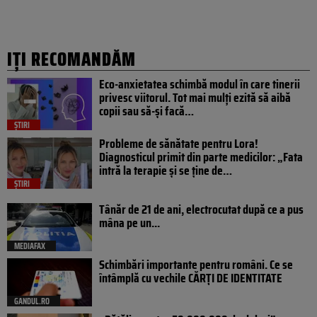
IȚI RECOMANDĂM
Eco-anxietatea schimbă modul în care tinerii
privesc viitorul. Tot mai mulți ezită să aibă
copii sau să-și facă…
ȘTIRI
Probleme de sănătate pentru Lora!
Diagnosticul primit din parte medicilor: „Fata
intră la terapie și se ține de…
ȘTIRI
Tânăr de 21 de ani, electrocutat după ce a pus
mâna pe un...
MEDIAFAX
Schimbări importante pentru români. Ce se
întâmplă cu vechile CĂRȚI DE IDENTITATE
GANDUL.RO