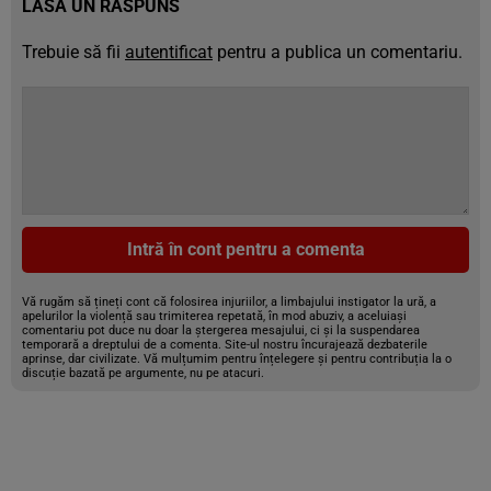
LASĂ UN RĂSPUNS
Trebuie să fii
autentificat
pentru a publica un comentariu.
Intră în cont pentru a comenta
Vă rugăm să țineți cont că folosirea injuriilor, a limbajului instigator la ură, a
apelurilor la violență sau trimiterea repetată, în mod abuziv, a aceluiași
comentariu pot duce nu doar la ștergerea mesajului, ci și la suspendarea
temporară a dreptului de a comenta. Site-ul nostru încurajează dezbaterile
aprinse, dar civilizate. Vă mulțumim pentru înțelegere și pentru contribuția la o
discuție bazată pe argumente, nu pe atacuri.