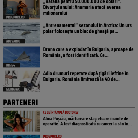
„Bătălia pentru 50.000.000 de dolari”.
Divorțul anului: Anamaria atacă averea
milionarului
PROSPORT.RO
„Antrenamentul” sezonului în Arctica: Un urs
polar folosește un bloc de gheață pe...
ADEVARUL
Drona care a explodat în Bulgaria, aproape de
România, a fost identificată. Ce...
DIGI24
Adio drumuri repetate după țigări ieftine în
Bulgaria. România limitează la 40 de...
MEDIAFAX
PARTENERI
CE SE ÎNTÂMPLĂ DOCTORE?
Alina Pușcău, mărturisire sfâșietoare înainte de
operație. A fost diagnosticată cu cancer la sân în...
PROSPORT.RO