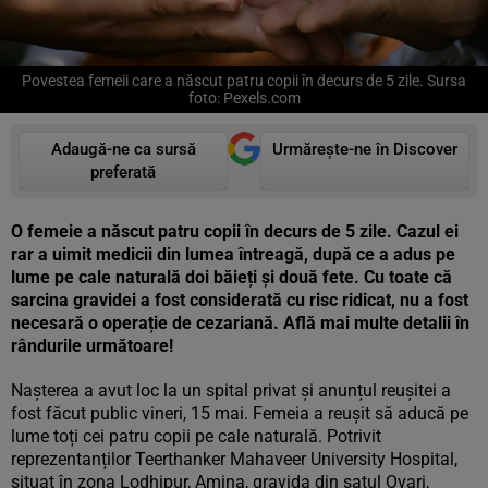
Povestea femeii care a născut patru copii în decurs de 5 zile. Sursa
foto: Pexels.com
Adaugă-ne ca sursă
Urmărește-ne în Discover
preferată
O femeie a născut patru copii în decurs de 5 zile. Cazul ei
rar a uimit medicii din lumea întreagă, după ce a adus pe
lume pe cale naturală doi băieți și două fete. Cu toate că
sarcina gravidei a fost considerată cu risc ridicat, nu a fost
necesară o operație de cezariană. Află mai multe detalii în
rândurile următoare!
Nașterea a avut loc la un spital privat și anunțul reușitei a
fost făcut public vineri, 15 mai. Femeia a reușit să aducă pe
lume toți cei patru copii pe cale naturală. Potrivit
reprezentanților Teerthanker Mahaveer University Hospital,
situat în zona Lodhipur, Amina, gravida din satul Ovari,