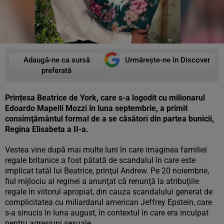
Adaugă-ne ca sursă
Urmărește-ne în Discover
preferată
Prințesa Beatrice de York, care s-a logodit cu milionarul
Edoardo Mapelli Mozzi în luna septembrie, a primit
consimţământul formal de a se căsători din partea bunicii,
Regina Elisabeta a II-a.
Vestea vine după mai multe luni în care imaginea familiei
regale britanice a fost pătată de scandalul în care este
implicat tatăl lui Beatrice, prinţul Andrew. Pe 20 noiembrie,
fiul mijlociu al reginei a anunţat că renunţă la atribuţiile
regale în viitorul apropiat, din cauza scandalului generat de
complicitatea cu miliardarul american Jeffrey Epstein, care
s-a sinucis în luna august, în contextul în care era inculpat
pentru agresiuni sexuale.