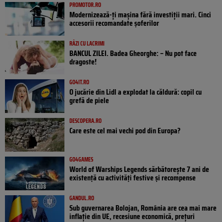
PROMOTOR.RO
Modernizează-ți mașina fără investiții mari. Cinci
accesorii recomandate șoferilor
RÂZI CU LACRIMI
BANCUL ZILEI. Badea Gheorghe: – Nu pot face
dragoste!
GO4IT.RO
O jucărie din Lidl a explodat la căldură: copil cu
grefă de piele
DESCOPERA.RO
Care este cel mai vechi pod din Europa?
GO4GAMES
World of Warships Legends sărbătorește 7 ani de
existență cu activități festive și recompense
GANDUL.RO
Sub guvernarea Bolojan, România are cea mai mare
inflație din UE, recesiune economică, prețuri