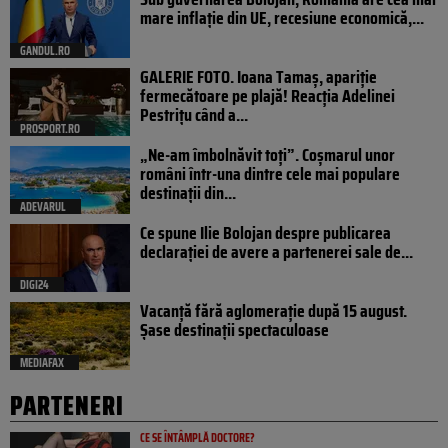
mare inflație din UE, recesiune economică,...
GANDUL.RO
GALERIE FOTO. Ioana Tamaş, apariție
fermecătoare pe plajă! Reacția Adelinei
Pestrițu când a...
PROSPORT.RO
„Ne-am îmbolnăvit toți”. Coșmarul unor
români într-una dintre cele mai populare
destinații din...
ADEVARUL
Ce spune Ilie Bolojan despre publicarea
declarației de avere a partenerei sale de...
DIGI24
Vacanță fără aglomerație după 15 august.
Șase destinații spectaculoase
MEDIAFAX
PARTENERI
CE SE ÎNTÂMPLĂ DOCTORE?