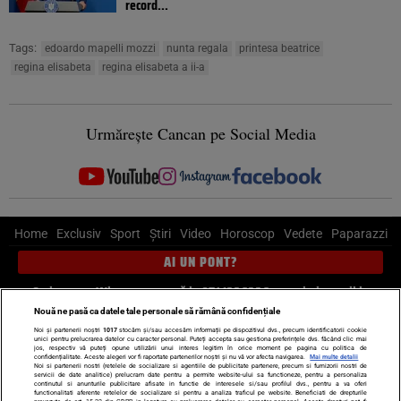
record...
Tags:
edoardo mapelli mozzi
nunta regala
printesa beatrice
regina elisabeta
regina elisabeta a ii-a
Urmărește Cancan pe Social Media
Home
Exclusiv
Sport
Știri
Video
Horoscop
Vedete
Paparazzi
AI UN PONT?
Scrie-ne pe Whatsapp
, sună la 0741226226 sau trimite mail la
pont@cancan.ro
Nouă ne pasă ca datele tale personale să rămână confidențiale
Noi și partenerii noștri
1017
stocăm și/sau accesăm informații pe dispozitivul dvs., precum identificatorii cookie
unici pentru prelucrarea datelor cu caracter personal. Puteți accepta sau gestiona preferințele dvs. făcând clic mai
Știri interne
Știri externe
Politică
jos, respectiv vă puteți opune utilizării unui interes legitim în orice moment pe pagina cu politica de
confidențialitate. Aceste alegeri vor fi raportate partenerilor noștri și nu vă vor afecta navigarea.
Mai multe detalii
Noi si partenerii nostri (retelele de socializare si agentiile de publicitate partenere, precum si furnizorii nostri de
servicii de date analitice) prelucram date pentru a permite website-ului sa functioneze, pentru a personaliza
Ultimele stiri
Diete
Insula Iubirii
Dictionar de vise
LIFE STYLE
continutul si anunturile publicitare afisate in functie de interesele si/sau profilul dvs., pentru a va oferi
functionalitati aferente retelelor de socializare si pentru a analiza traficul pe website. Beneficiati de drepturile