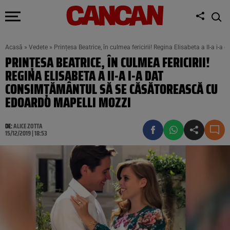
Acasă
»
Vedete
»
Prințesa Beatrice, în culmea fericirii! Regina Elisabeta a II-a 
PRINȚESA BEATRICE, ÎN CULMEA FERICIRII!
REGINA ELISABETA A II-A I-A DAT
CONSIMŢĂMÂNTUL SĂ SE CĂSĂTOREASCĂ CU
EDOARDO MAPELLI MOZZI
DE:
ALICE ZOTTA
15/12/2019 | 18:53