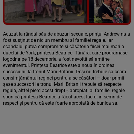
Vezi galeria foto
6 poze
Acuzat la rândul său de abuzuri sexuale, prinţul Andrew nu a
fost susţinut de niciun membru al familiei regale. Iar
scandalul putea compromite şi căsătoria fiicei mai mari a
ducelui de York, prinţesa Beatrice. Tânăra, care programase
logodna pe 18 decembrie, a fost nevoită să amâne
evenimentul. Prinţesa Beatrice este a noua în ordinea
succesiunii la tronul Marii Britanii. Deși nu trebuie să ceară
consimțământul reginei pentru a se căsători – doar primii
șase succesori la tronul Marii Britanii trebuie să respecte
regula, altfel pierd acest drept -, apropiați ai familiei regale
spun că prințesa Beatrice a făcut acest lucru, în semn de
respect și pentru că este foarte apropiată de bunica sa.