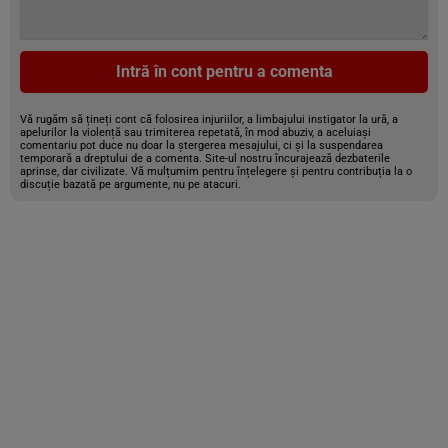
Intră în cont pentru a comenta
Vă rugăm să țineți cont că folosirea injuriilor, a limbajului instigator la ură, a
apelurilor la violență sau trimiterea repetată, în mod abuziv, a aceluiași
comentariu pot duce nu doar la ștergerea mesajului, ci și la suspendarea
temporară a dreptului de a comenta. Site-ul nostru încurajează dezbaterile
aprinse, dar civilizate. Vă mulțumim pentru înțelegere și pentru contribuția la o
discuție bazată pe argumente, nu pe atacuri.