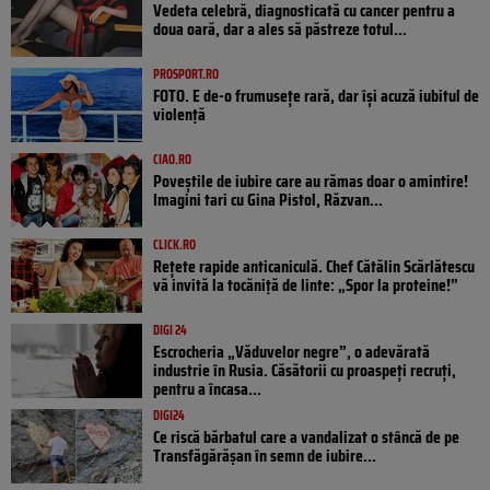
Vedeta celebră, diagnosticată cu cancer pentru a
doua oară, dar a ales să păstreze totul...
PROSPORT.RO
FOTO. E de-o frumusețe rară, dar își acuză iubitul de
violență
CIAO.RO
Poveştile de iubire care au rămas doar o amintire!
Imagini tari cu Gina Pistol, Răzvan...
CLICK.RO
Rețete rapide anticaniculă. Chef Cătălin Scărlătescu
vă invită la tocăniță de linte: „Spor la proteine!”
DIGI 24
Escrocheria „Văduvelor negre”, o adevărată
industrie în Rusia. Căsătorii cu proaspeți recruți,
pentru a încasa...
DIGI24
Ce riscă bărbatul care a vandalizat o stâncă de pe
Transfăgărășan în semn de iubire...