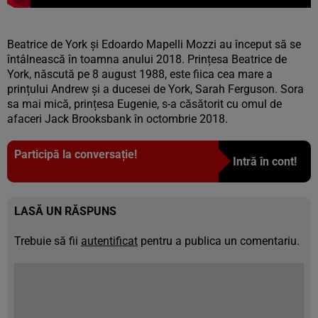
Beatrice de York şi Edoardo Mapelli Mozzi au început să se
întâlnească în toamna anului 2018. Prințesa Beatrice de
York, născută pe 8 august 1988, este fiica cea mare a
prințului Andrew și a ducesei de York, Sarah Ferguson. Sora
sa mai mică, prințesa Eugenie, s-a căsătorit cu omul de
afaceri Jack Brooksbank în octombrie 2018.
Participă la conversație!
Intră în cont!
LASĂ UN RĂSPUNS
Trebuie să fii
autentificat
pentru a publica un comentariu.