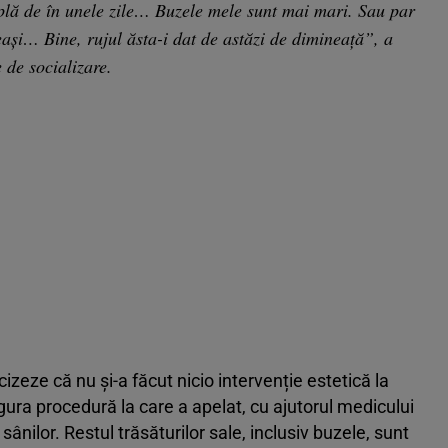
plă de în unele zile… Buzele mele sunt mai mari. Sau par
eași… Bine, rujul ăsta-i dat de astăzi de dimineață”, a
 de socializare.
izeze că nu și-a făcut nicio intervenție estetică la
ngura procedură la care a apelat, cu ajutorul medicului
sânilor. Restul trăsăturilor sale, inclusiv buzele, sunt