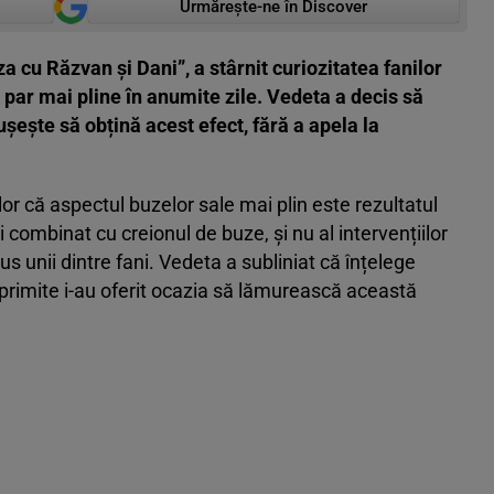
Urmărește-ne în Discover
 cu Răzvan și Dani”, a stârnit curiozitatea fanilor
 par mai pline în anumite zile. Vedeta a decis să
eușește să obțină acest efect, fără a apela la
or că aspectul buzelor sale mai plin este rezultatul
lui combinat cu creionul de buze, și nu al intervențiilor
s unii dintre fani. Vedeta a subliniat că înțelege
 primite i-au oferit ocazia să lămurească această