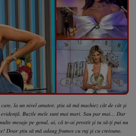
Vezi galeria foto
7 poze
care, la un nivel amator, știu să mă machiez cât de cât și
în evidență. Buzile mele sunt mai mari. Sau par mai… Dar
ulte mesaje pe genul, ai, că te-ai prostit și tu să-ți pui nu
ze! Doar știu să mă adaug frumos cu ruj și cu creioane.