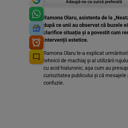
Adaugă-ne ca sursă preferată
Ramona Olaru, asistenta de la „Neatza
după ce unii au observat că buzele ei
clarifice situația și a povestit cum r
intervenții estetice.
Ramona Olaru le-a explicat urmăritoril
tehnicii de machiaj și al utilizării ruju
cu acid hialuronic, așa cum au presupu
curiozitatea publicului și că mesajele
confuzie.