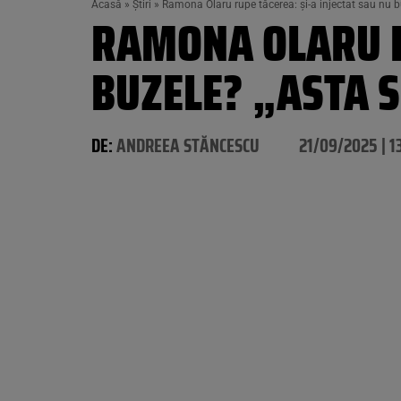
Acasă
»
Știri
»
Ramona Olaru rupe tăcerea: și-a injectat sau nu b
RAMONA OLARU RU
BUZELE? „ASTA 
DE:
ANDREEA STĂNCESCU
21/09/2025 | 1