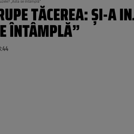
uzele? „Asta se întâmplă”
PE TĂCEREA: ȘI-A IN
SE ÎNTÂMPLĂ”
3:44