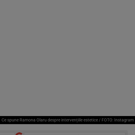
Ce spune Ramona Olaru despre intervențiile estetice / FOTO: Instagram