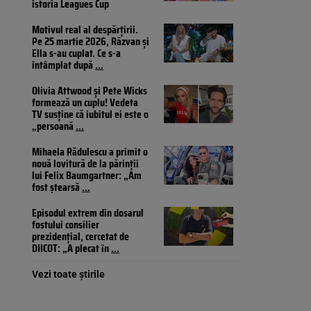
istoria Leagues Cup
Motivul real al despărțirii.
Pe 25 martie 2026, Răzvan și
Ella s-au cuplat. Ce s-a
întâmplat după
...
Olivia Attwood și Pete Wicks
formează un cuplu! Vedeta
TV susține că iubitul ei este o
„persoană
...
Mihaela Rădulescu a primit o
nouă lovitură de la părinții
lui Felix Baumgartner: „Am
fost ștearsă
...
Episodul extrem din dosarul
fostului consilier
prezidențial, cercetat de
DIICOT: „A plecat în
...
Vezi toate știrile