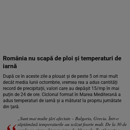
România nu scapă de ploi și temperaturi de
iarnă
După ce în aceste zile a plouat și de peste 5 ori mai mult
decât media lunii octombrie, vremea rea a adus cantități
record de precipitații, valori care au depășit 15/mp în mai
puțin de 24 de ore. Ciclonul format în Marea Mediterană a
adus temperaturi de iarnă și a măturat la propriu jumătate
din țară.
„Sunt mai multe țări afectate – Bulgaria, Grecia. Într-o
săptămână temperaturile au scăzut foarte mult. De la 30 de
grade au ajuns chiar mai jos de 10 grade. Toată partea