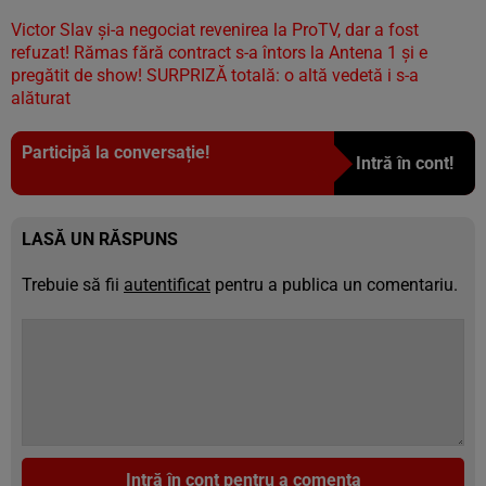
Victor Slav şi-a negociat revenirea la ProTV, dar a fost
refuzat! Rămas fără contract s-a întors la Antena 1 şi e
pregătit de show! SURPRIZĂ totală: o altă vedetă i s-a
alăturat
Participă la conversație!
Intră în cont!
LASĂ UN RĂSPUNS
Trebuie să fii
autentificat
pentru a publica un comentariu.
Intră în cont pentru a comenta