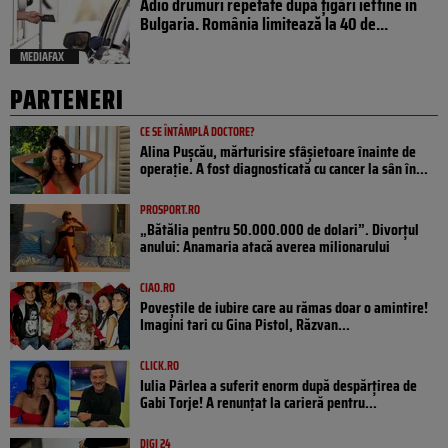
Adio drumuri repetate după țigări ieftine în
Bulgaria. România limitează la 40 de...
MEDIAFAX
PARTENERI
CE SE ÎNTÂMPLĂ DOCTORE?
Alina Pușcău, mărturisire sfâșietoare înainte de
operație. A fost diagnosticată cu cancer la sân în...
PROSPORT.RO
„Bătălia pentru 50.000.000 de dolari”. Divorțul
anului: Anamaria atacă averea milionarului
CIAO.RO
Poveştile de iubire care au rămas doar o amintire!
Imagini tari cu Gina Pistol, Răzvan...
CLICK.RO
Iulia Pârlea a suferit enorm după despărțirea de
Gabi Torje! A renunțat la carieră pentru...
DIGI 24