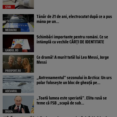
ȘTIRI
Tânăr de 21 de ani, electrocutat după ce a pus
mâna pe un...
MEDIAFAX
Schimbări importante pentru români. Ce se
întâmplă cu vechile CĂRȚI DE IDENTITATE
GANDUL.RO
Ce dramă! A murit tatăl lui Leo Messi, Jorge
Messi
PROSPORT.RO
„Antrenamentul” sezonului în Arctica: Un urs
polar folosește un bloc de gheață pe...
ADEVARUL
„Toată lumea este speriată”. Elita rusă se
teme că FSB „scapă de sub...
DIGI24