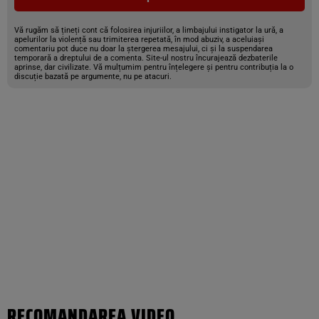
Vă rugăm să țineți cont că folosirea injuriilor, a limbajului instigator la ură, a
apelurilor la violență sau trimiterea repetată, în mod abuziv, a aceluiași
comentariu pot duce nu doar la ștergerea mesajului, ci și la suspendarea
temporară a dreptului de a comenta. Site-ul nostru încurajează dezbaterile
aprinse, dar civilizate. Vă mulțumim pentru înțelegere și pentru contribuția la o
discuție bazată pe argumente, nu pe atacuri.
RECOMANDAREA VIDEO