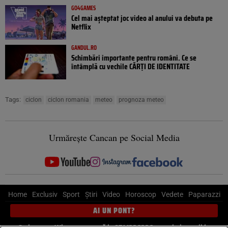
GO4GAMES
Cel mai așteptat joc video al anului va debuta pe
Netflix
GANDUL.RO
Schimbări importante pentru români. Ce se
întâmplă cu vechile CĂRȚI DE IDENTITATE
Tags:
ciclon
ciclon romania
meteo
prognoza meteo
Urmărește Cancan pe Social Media
Home
Exclusiv
Sport
Știri
Video
Horoscop
Vedete
Paparazzi
AI UN PONT?