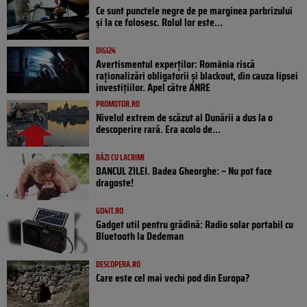
Ce sunt punctele negre de pe marginea parbrizului
și la ce folosesc. Rolul lor este...
DIGI24
Avertismentul experților: România riscă
raționalizări obligatorii și blackout, din cauza lipsei
investițiilor. Apel către ANRE
PROMOTOR.RO
Nivelul extrem de scăzut al Dunării a dus la o
descoperire rară. Era acolo de...
RÂZI CU LACRIMI
BANCUL ZILEI. Badea Gheorghe: – Nu pot face
dragoste!
GO4IT.RO
Gadget util pentru grădină: Radio solar portabil cu
Bluetooth la Dedeman
DESCOPERA.RO
Care este cel mai vechi pod din Europa?