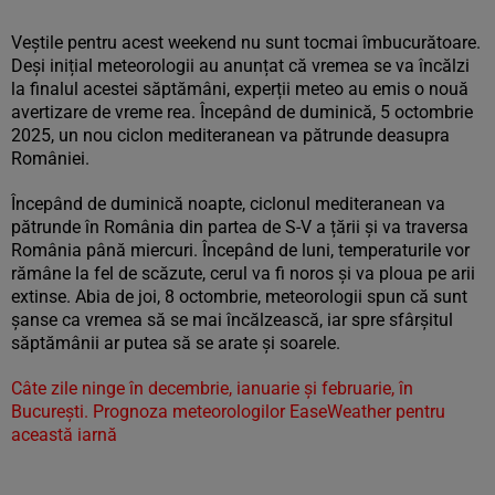
Veștile pentru acest weekend nu sunt tocmai îmbucurătoare.
Deși inițial meteorologii au anunțat că vremea se va încălzi
la finalul acestei săptămâni, experții meteo au emis o nouă
avertizare de vreme rea. Începând de duminică, 5 octombrie
2025, un nou ciclon mediteranean va pătrunde deasupra
României.
Începând de duminică noapte, ciclonul mediteranean va
pătrunde în România din partea de S-V a țării și va traversa
România până miercuri. Începând de luni, temperaturile vor
rămâne la fel de scăzute, cerul va fi noros și va ploua pe arii
extinse. Abia de joi, 8 octombrie, meteorologii spun că sunt
șanse ca vremea să se mai încălzească, iar spre sfârșitul
săptămânii ar putea să se arate și soarele.
Câte zile ninge în decembrie, ianuarie și februarie, în
București. Prognoza meteorologilor EaseWeather pentru
această iarnă