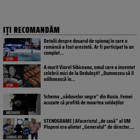
IȚI RECOMANDĂM
Detalii despre dosarul de spionaj în care o
româncă a fost arestată. Ar fi participat la un
complot…
ȘTIRI
A murit Viorel Sibiceanu, omul care a inventat
celebrii mici de la Dedulești! „Dumnezeu să îl
odihnească în…
ȘTIRI
Schema „văduvelor negre” din Rusia. Femei
acuzate că profită de moartea soldaților
MEDIAFAX
STENOGRAME | Afaceristul „de casă” al UM
Plopeni era alintat „Generalul” de director....
GANDUL.RO