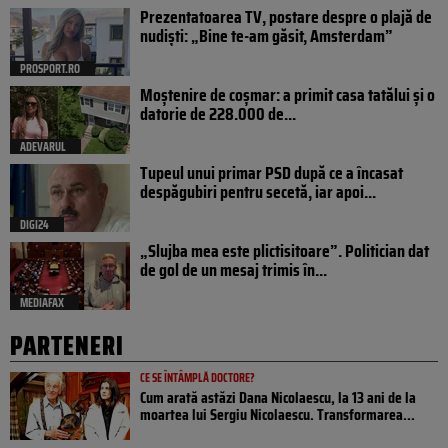
Prezentatoarea TV, postare despre o plajă de
nudiști: „Bine te-am găsit, Amsterdam”
PROSPORT.RO
Moștenire de coșmar: a primit casa tatălui și o
datorie de 228.000 de...
ADEVARUL
Tupeul unui primar PSD după ce a încasat
despăgubiri pentru secetă, iar apoi...
DIGI24
„Slujba mea este plictisitoare”. Politician dat
de gol de un mesaj trimis în...
MEDIAFAX
PARTENERI
CE SE ÎNTÂMPLĂ DOCTORE?
Cum arată astăzi Dana Nicolaescu, la 13 ani de la
moartea lui Sergiu Nicolaescu. Transformarea...