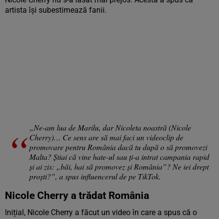
artista își subestimează fanii.
„Ne-am lua de Marilu, dar Nicoleta noastră (Nicole
Cherry)… Ce sens are să mai faci un videoclip de
promovare pentru România dacă tu după o să promovezi
Malta? Știai că vine hate-ul sau ți-a intrat campania rapid
și ai zis: „băi, hai să promovez și România”? Ne iei drept
proști?”, a spus influencerul de pe TikTok.
Nicole Cherry a trădat România
Inițial, Nicole Cherry a făcut un video în care a spus că o