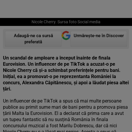
Nicole Cherry. Sursa foto Social media
Adaugă-ne ca sursă
Urmărește-ne în Discover
preferată
Un scandal de amploare a început înainte de finala
Eurovision. Un influencer de pe TikTok a acuzat-o pe
Nicole Cherry că și-a schimbat preferințele pentru bani.
Inițial, ea a promovat-o pe reprezentanta României la
concurs, Alexandra Căpitănescu, și apoi a lăudat piesa altei
țări.
Un influencer de pe TikTok a spus că mai multe persoane
publice au primit sume mari de bani pentru a promova piesa
țării Malta la Eurovision. El a declarat că prima care a avut
un tupeu fantastic să nu susțină România în finala
concursului muzical a fost Marilu Dobrescu, dar că nici
Nicole Cherry nu s-a lăsat mai prejos. Acesta a spus că