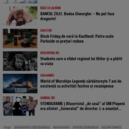
RÂZI CU LACRIMI
BANCUL ZILEI. Badea Gheorghe: – Nu pot face
dragoste!
GO4IT.RO
Black Friday de vară la Kaufland: Patru scule
Parkside cu prețuri reduse
DESCOPERA.RO
Studenta care a sfidat regimul lui Hitler și a plătit
cu viața
GO4GAMES
World of Warships Legends sărbătorește 7 ani de
existență cu activități festive și recompense
GANDUL.RO
STENOGRAME | Afaceristul „de casă” al UM Plopeni
era alintat „Generalul” de director. L-a anunțat...
Tags:
alexandra căpitănescu
eurovision
marilu dobrescu
nicole cherry