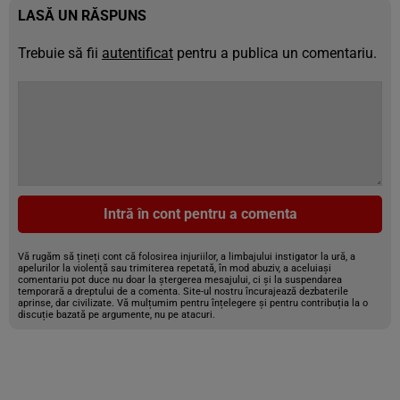
LASĂ UN RĂSPUNS
Trebuie să fii
autentificat
pentru a publica un comentariu.
Intră în cont pentru a comenta
Vă rugăm să țineți cont că folosirea injuriilor, a limbajului instigator la ură, a
apelurilor la violență sau trimiterea repetată, în mod abuziv, a aceluiași
comentariu pot duce nu doar la ștergerea mesajului, ci și la suspendarea
temporară a dreptului de a comenta. Site-ul nostru încurajează dezbaterile
aprinse, dar civilizate. Vă mulțumim pentru înțelegere și pentru contribuția la o
discuție bazată pe argumente, nu pe atacuri.