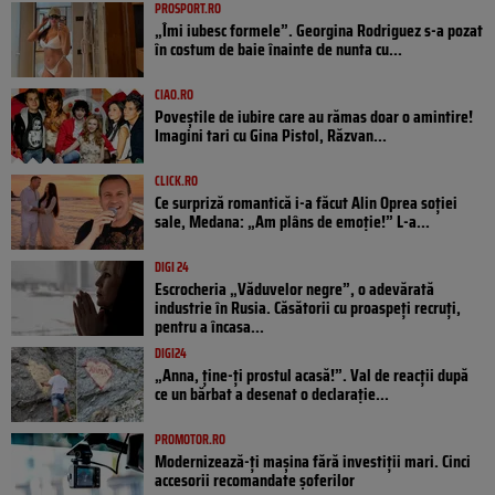
PROSPORT.RO
„Îmi iubesc formele”. Georgina Rodriguez s-a pozat
în costum de baie înainte de nunta cu...
CIAO.RO
Poveştile de iubire care au rămas doar o amintire!
Imagini tari cu Gina Pistol, Răzvan...
CLICK.RO
Ce surpriză romantică i-a făcut Alin Oprea soției
sale, Medana: „Am plâns de emoție!” L-a...
DIGI 24
Escrocheria „Văduvelor negre”, o adevărată
industrie în Rusia. Căsătorii cu proaspeți recruți,
pentru a încasa...
DIGI24
„Anna, ţine-ţi prostul acasă!”. Val de reacții după
ce un bărbat a desenat o declarație...
PROMOTOR.RO
Modernizează-ți mașina fără investiții mari. Cinci
accesorii recomandate șoferilor