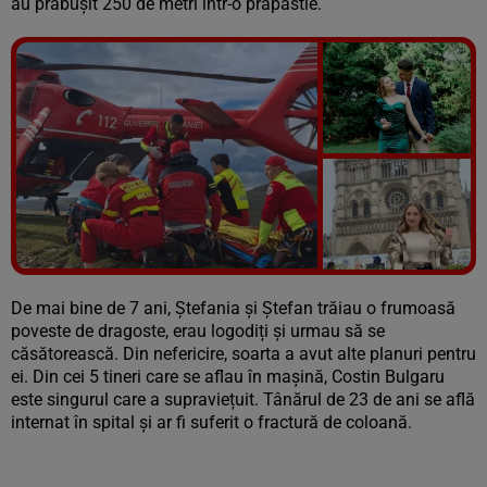
au prăbușit 250 de metri într-o prăpastie.
Vezi galeria foto
11 poze
De mai bine de 7 ani, Ștefania și Ștefan trăiau o frumoasă
poveste de dragoste, erau logodiți și urmau să se
căsătorească. Din nefericire, soarta a avut alte planuri pentru
ei. Din cei 5 tineri care se aflau în mașină, Costin Bulgaru
este singurul care a supraviețuit. Tânărul de 23 de ani se află
internat în spital și ar fi suferit o fractură de coloană.