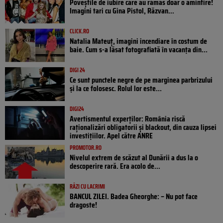
Poveştile de iubire care au rămas doar o amintire!
Imagini tari cu Gina Pistol, Răzvan...
CLICK.RO
Natalia Mateuț, imagini incendiare în costum de
baie. Cum s-a lăsat fotografiată în vacanța din...
DIGI 24
Ce sunt punctele negre de pe marginea parbrizului
și la ce folosesc. Rolul lor este...
DIGI24
Avertismentul experților: România riscă
raționalizări obligatorii și blackout, din cauza lipsei
investițiilor. Apel către ANRE
PROMOTOR.RO
Nivelul extrem de scăzut al Dunării a dus la o
descoperire rară. Era acolo de...
RÂZI CU LACRIMI
BANCUL ZILEI. Badea Gheorghe: – Nu pot face
dragoste!