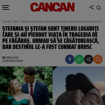
Acasă
»
Știri
»
Ștefania și Ștefan sunt tinerii logodiți care și-au pierdut viața în
ȘTEFANIA ȘI ȘTEFAN SUNT TINERII LOGODIȚI
CARE ȘI-AU PIERDUT VIAȚA ÎN TRAGEDIA DE
PE FĂGĂRAȘ. URMAU SĂ SE CĂSĂTOREASCĂ,
DAR DESTINUL LE-A FOST CURMAT BRUSC
DE:
IRINA VLAD
24/08/2025 | 16:04