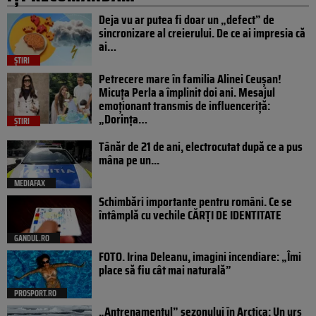
Deja vu ar putea fi doar un „defect” de
sincronizare al creierului. De ce ai impresia că
ai…
ȘTIRI
Petrecere mare în familia Alinei Ceușan!
Micuța Perla a împlinit doi ani. Mesajul
emoționant transmis de influenceriță:
„Dorința…
ȘTIRI
Tânăr de 21 de ani, electrocutat după ce a pus
mâna pe un...
MEDIAFAX
Schimbări importante pentru români. Ce se
întâmplă cu vechile CĂRȚI DE IDENTITATE
GANDUL.RO
FOTO. Irina Deleanu, imagini incendiare: „Îmi
place să fiu cât mai naturală”
PROSPORT.RO
„Antrenamentul” sezonului în Arctica: Un urs