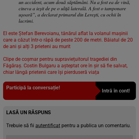
un accident, acum două săptămâni. Nu a fost ea de vină,
cineva a ieşit de pe o uliţă laterală. A fost o tamponare
uşoară”, a declarat primarul din Lereşti, cu ochii în
lacrimi.
El este Ștefan Berevoianu, tânărul aflat la volanul maşinii
care a căzut într-o râpă de peste 200 de metri. Băiatul de 20
de ani și alți 3 prieteni au murit
Clipe de coșmar pentru supraviețuitorul tragediei din
Făgăraș. Costin Bulgaru a așteptat ore în șir să fie salvat,
chiar lângă prietenii care își pierduseră viața
Participă la conversație!
Intră în cont!
LASĂ UN RĂSPUNS
Trebuie să fii
autentificat
pentru a publica un comentariu.