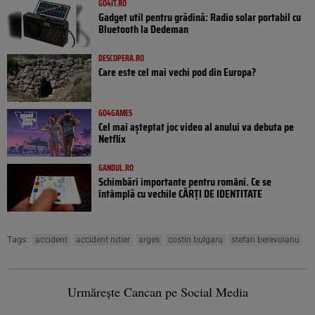
GO4IT.RO
Gadget util pentru grădină: Radio solar portabil cu
Bluetooth la Dedeman
DESCOPERA.RO
Care este cel mai vechi pod din Europa?
GO4GAMES
Cel mai așteptat joc video al anului va debuta pe
Netflix
GANDUL.RO
Schimbări importante pentru români. Ce se
întâmplă cu vechile CĂRȚI DE IDENTITATE
Tags:
accident
accident rutier
arges
costin bulgaru
stefan berevoianu
Urmărește Cancan pe Social Media