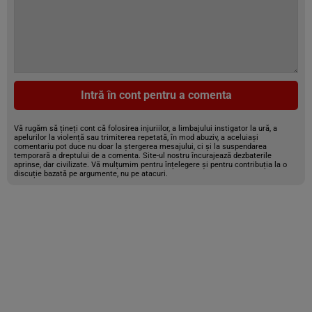
Intră în cont pentru a comenta
Vă rugăm să țineți cont că folosirea injuriilor, a limbajului instigator la ură, a
apelurilor la violență sau trimiterea repetată, în mod abuziv, a aceluiași
comentariu pot duce nu doar la ștergerea mesajului, ci și la suspendarea
temporară a dreptului de a comenta. Site-ul nostru încurajează dezbaterile
aprinse, dar civilizate. Vă mulțumim pentru înțelegere și pentru contribuția la o
discuție bazată pe argumente, nu pe atacuri.