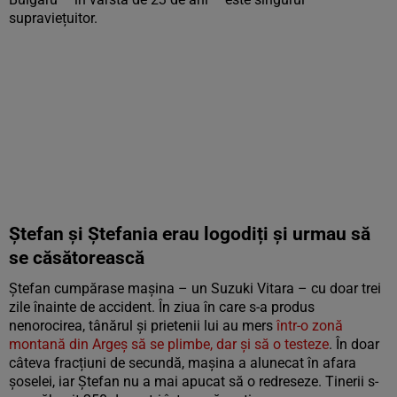
supraviețuitor.
Ștefan și Ștefania erau logodiți și urmau să
se căsătorească
Ștefan cumpărase mașina – un Suzuki Vitara – cu doar trei
zile înainte de accident. În ziua în care s-a produs
nenorocirea, tânărul și prietenii lui au mers
într-o zonă
montană din Argeș să se plimbe, dar și să o testeze
. În doar
câteva fracțiuni de secundă, mașina a alunecat în afara
șoselei, iar Ștefan nu a mai apucat să o redreseze. Tinerii s-