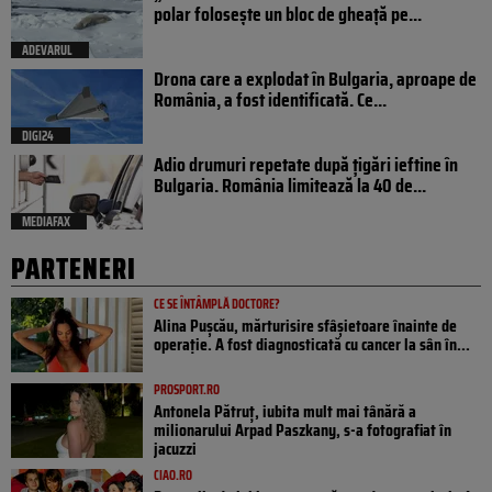
polar folosește un bloc de gheață pe...
ADEVARUL
Drona care a explodat în Bulgaria, aproape de
România, a fost identificată. Ce...
DIGI24
Adio drumuri repetate după țigări ieftine în
Bulgaria. România limitează la 40 de...
MEDIAFAX
PARTENERI
CE SE ÎNTÂMPLĂ DOCTORE?
Alina Pușcău, mărturisire sfâșietoare înainte de
operație. A fost diagnosticată cu cancer la sân în...
PROSPORT.RO
Antonela Pătruț, iubita mult mai tânără a
milionarului Arpad Paszkany, s-a fotografiat în
jacuzzi
CIAO.RO