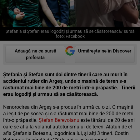
Ștefania și Ștefan erau logodiți și urmau să se căsătorească/ sursă
foto: Facebook
Adaugă-ne ca sursă
Urmărește-ne în Discover
preferată
Ștefania și Ștefan sunt doi dintre tinerii care au murit în
accidentul rutier din Argeș, unde o mașină de teren s-a
răsturnat mai bine de 200 de metri într-o prăpastie. Tinerii
erau logodiți și urmau să se căsătorească.
Nenorocirea din Argeș s-a produs în urmă cu o zi. O mașină
a ieșit de pe șosea și s-a răsturnat mai bine de 200 de metri
într-o prăpastie.
Ștefan Berevoianu
este tânărul de 20 de ani
care se afla la volanul autoturismului de teren. Alături de el
afla Ștefania Boteanu, logodnica lui, și alți 3 tineri. Costin
Bulgaru – în vârstă de 23 de ani – este singurul