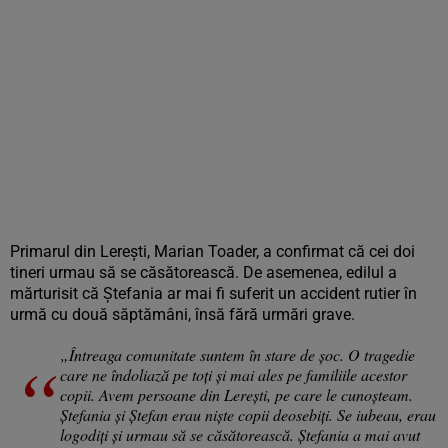
Primarul din Lereşti, Marian Toader, a confirmat că cei doi
tineri urmau să se căsătorească. De asemenea, edilul a
mărturisit că Ștefania ar mai fi suferit un accident rutier în
urmă cu două săptămâni, însă fără urmări grave.
„Întreaga comunitate suntem în stare de şoc. O tragedie
care ne îndoliază pe toţi şi mai ales pe familiile acestor
copii. Avem persoane din Lereşti, pe care le cunoşteam.
Ştefania şi Ştefan erau nişte copii deosebiţi. Se iubeau, erau
logodiţi şi urmau să se căsătorească. Ştefania a mai avut