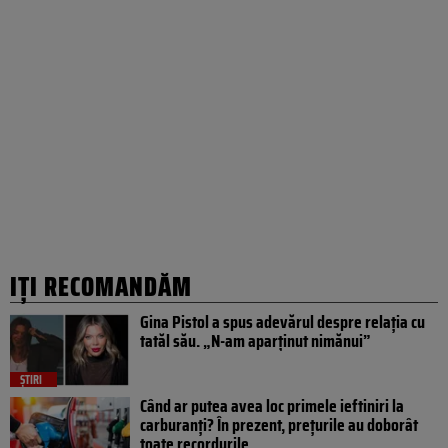
IȚI RECOMANDĂM
Gina Pistol a spus adevărul despre relația cu
tatăl său. „N-am aparținut nimănui”
ȘTIRI
Când ar putea avea loc primele ieftiniri la
carburanți? În prezent, prețurile au doborât
toate recordurile