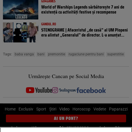
GO4GAMES
World of Warships Legends sărbătorește 7 ani de
existență cu activități festive și recompense
GANDUL.RO
STENOGRAME | Afaceristul „de casă” al UM Plopeni
era alintat „Generalul” de director. L-a anunțat...
Tags:
baba vanga
bani
premonitie
rugaciune pentru bani
superstitie
Urmărește Cancan pe Social Media
Home
Exclusiv
Sport
Știri
Video
Horoscop
Vedete
Paparazzi
AI UN PONT?
Scrie-ne pe Whatsapp
, sună la 0741226226 sau trimite mail la