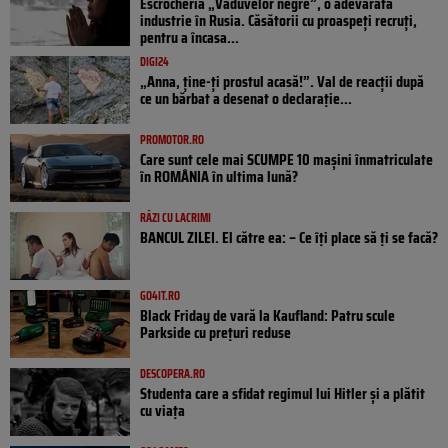
Escrocheria „Văduvelor negre”, o adevărată
industrie în Rusia. Căsătorii cu proaspeți recruți,
pentru a încasa...
DIGI24
„Anna, ţine-ţi prostul acasă!”. Val de reacții după
ce un bărbat a desenat o declarație...
PROMOTOR.RO
Care sunt cele mai SCUMPE 10 mașini înmatriculate
în ROMÂNIA în ultima lună?
RÂZI CU LACRIMI
BANCUL ZILEI. El către ea: – Ce îți place să ți se facă?
GO4IT.RO
Black Friday de vară la Kaufland: Patru scule
Parkside cu prețuri reduse
DESCOPERA.RO
Studenta care a sfidat regimul lui Hitler și a plătit
cu viața