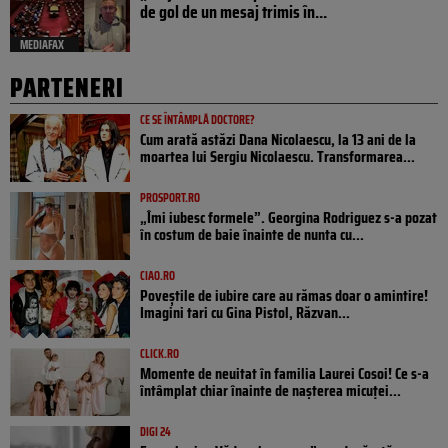
de gol de un mesaj trimis în...
MEDIAFAX
PARTENERI
CE SE ÎNTÂMPLĂ DOCTORE?
Cum arată astăzi Dana Nicolaescu, la 13 ani de la
moartea lui Sergiu Nicolaescu. Transformarea...
PROSPORT.RO
„Îmi iubesc formele”. Georgina Rodriguez s-a pozat
în costum de baie înainte de nunta cu...
CIAO.RO
Poveştile de iubire care au rămas doar o amintire!
Imagini tari cu Gina Pistol, Răzvan...
CLICK.RO
Momente de neuitat în familia Laurei Cosoi! Ce s-a
întâmplat chiar înainte de nașterea micuței...
DIGI 24