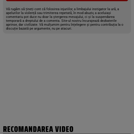
Vă rugăm să țineți cont că folosirea injuriilor, a limbajului instigator la ură, a
apelurilor la violență sau trimiterea repetată, în mod abuziv, a aceluiași
comentariu pot duce nu doar la ștergerea mesajului, ci și la suspendarea
temporară a dreptului de a comenta. Site-ul nostru încurajează dezbaterile
aprinse, dar civilizate. Vă mulțumim pentru înțelegere și pentru contribuția la o
discuție bazată pe argumente, nu pe atacuri.
RECOMANDAREA VIDEO