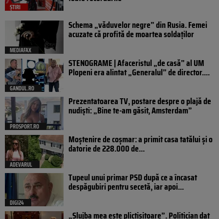
ȘTIRI
Schema „văduvelor negre” din Rusia. Femei
acuzate că profită de moartea soldaților
MEDIAFAX
STENOGRAME | Afaceristul „de casă” al UM
Plopeni era alintat „Generalul” de director....
GANDUL.RO
Prezentatoarea TV, postare despre o plajă de
nudiști: „Bine te-am găsit, Amsterdam”
PROSPORT.RO
Moștenire de coșmar: a primit casa tatălui și o
datorie de 228.000 de...
ADEVARUL
Tupeul unui primar PSD după ce a încasat
despăgubiri pentru secetă, iar apoi...
DIGI24
„Slujba mea este plictisitoare”. Politician dat