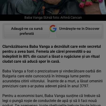
Baba Vanga SUrsă foto: Arhivă Cancan
Adaugă-ne ca sursă
Urmărește-ne în Discover
preferată
Clarvăzătoarea Baba Vanga a dezvăluit care este secretul
pentru a avea bani. Femeia ale cărei prevestitii s-au
îndeplinit în 80% din cazuri a lăsat o rugăciune și un ritual
ciudat care să aducă spor în casă.
Baba Vanga a fost o prezicatoare și vindecătoare oarbă din
Bulgaria care este cunoscută în întreaga lume pentru
acuratețea citirii viitorului. Înainte de a muri, a lăsat omenirii
previziuni care s-ar putea adeveri până în anul 3797.
Pentru a economisi bani, Baba Vanga susține că trebuie să
legi o pungă roșie de conductele de apă și să îi faci nouă
noduri. De asemenea, toate cheltuielile trebuie ținute într-un