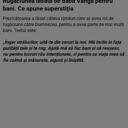
Rugăciunea lăsată de Baba Vanga pentru
bani. Ce spune superstiția
Prezicătoarea a lăsat câteva rânduri care ar avea rol de
rugăciune către Dumnezeu, pentru a avea parte de mai mulți
bani. Textul este:
„Înger strălucitor, uită-te din ceruri la noi. Mă înclin în fața
purității tale și te rog. Ajută-mă să fac bani și să reușesc,
nu pentru lucruri rău intenționate, ci pentru ca viața mea să
fie calmă și măsurata, sigură și liniștită.