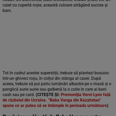
caiet cu copertă roșie, această culoare atrăgând succes și
bani.
Tot în cadrul acestei superstiții, trebuie să plantezi busuioc
într-un ghiveci roșu, în colțul din stânga al casei. După
aceea, trebuie să pui patru lumânări albastre pe o masă și o
panglică aurie aurie sau galbenă la o cutie în care ai bani
cash sau pe card.
(CITEȘTE ȘI:
Premoniția Verei Lyon față
de războiul din Ucraina. ”Baba Vanga din Kazahstan”
spune ce ar putea să se întâmple în perioada următoare
)