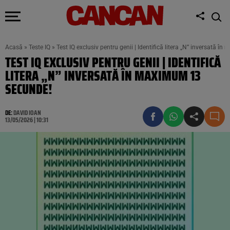
Acasă
»
Teste IQ
»
Test IQ exclusiv pentru genii | Identifică litera „N” inversată 
TEST IQ EXCLUSIV PENTRU GENII | IDENTIFICĂ
LITERA „N” INVERSATĂ ÎN MAXIMUM 13
SECUNDE!
DE:
DAVID IOAN
13/05/2026 | 10:31