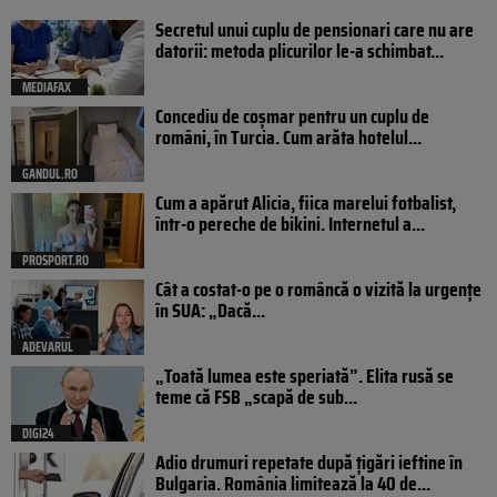
Secretul unui cuplu de pensionari care nu are
datorii: metoda plicurilor le-a schimbat...
MEDIAFAX
Concediu de coșmar pentru un cuplu de
români, în Turcia. Cum arăta hotelul...
GANDUL.RO
Cum a apărut Alicia, fiica marelui fotbalist,
într-o pereche de bikini. Internetul a...
PROSPORT.RO
Cât a costat-o pe o româncă o vizită la urgențe
în SUA: „Dacă...
ADEVARUL
„Toată lumea este speriată”. Elita rusă se
teme că FSB „scapă de sub...
DIGI24
Adio drumuri repetate după țigări ieftine în
Bulgaria. România limitează la 40 de...