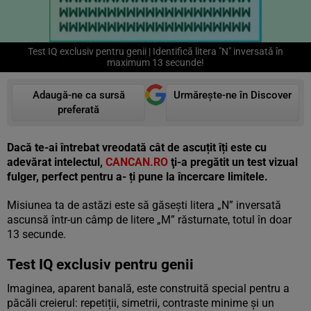
Test IQ exclusiv pentru genii | Identifică litera "N" inversată în
maximum 13 secunde!
Adaugă-ne ca sursă
Urmărește-ne în Discover
preferată
Dacă te-ai întrebat vreodată cât de ascuțit îți este cu
adevărat intelectul,
CANCAN.RO
ţi-a pregătit un test vizual
fulger, perfect pentru a- ți pune la încercare limitele.
Misiunea ta de astăzi este să găsești litera „N” inversată
ascunsă într-un câmp de litere „M” răsturnate, totul în doar
13 secunde.
Test IQ exclusiv pentru genii
Imaginea, aparent banală, este construită special pentru a
păcăli creierul: repetiții, simetrii, contraste minime și un