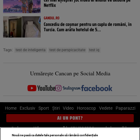
Netflix
GANDUL.RO
Concediu de coșmar pentru un cuplu de români, în
Turcia. Cum arăta hotelul de 5...
Tags:
test de inteligenta
test de perspicacitate
test iq
Urmărește Cancan pe Social Media
Home
Exclusiv
Sport
Știri
Video
Horoscop
Vedete
Paparazzi
AI UN PONT?
Scrie-ne pe Whatsapp
, sună la 0741226226 sau trimite mail la
pont@cancan.ro
Nouă ne pasă ca datele tale personale să rămână confidențiale