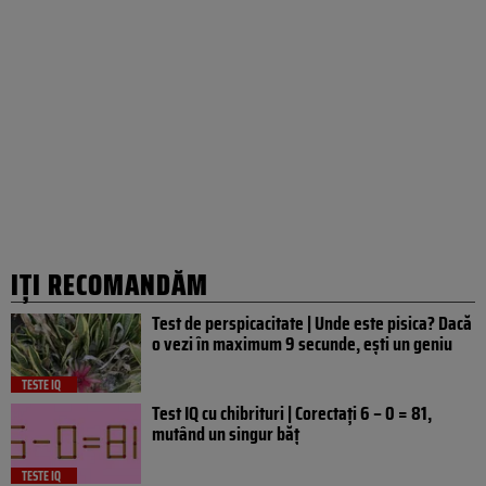
IȚI RECOMANDĂM
Test de perspicacitate | Unde este pisica? Dacă
o vezi în maximum 9 secunde, ești un geniu
TESTE IQ
Test IQ cu chibrituri | Corectați 6 – 0 = 81,
mutând un singur băț
TESTE IQ