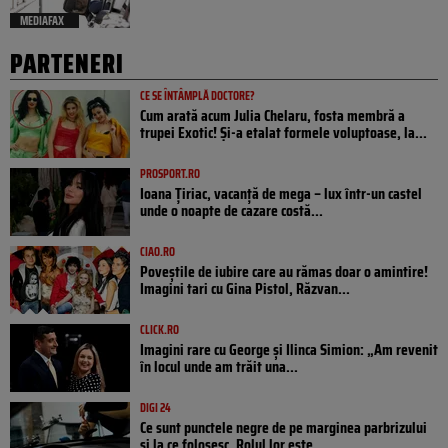
MEDIAFAX
PARTENERI
CE SE ÎNTÂMPLĂ DOCTORE?
Cum arată acum Julia Chelaru, fosta membră a
trupei Exotic! Și-a etalat formele voluptoase, la...
PROSPORT.RO
Ioana Țiriac, vacanță de mega – lux într-un castel
unde o noapte de cazare costă...
CIAO.RO
Poveştile de iubire care au rămas doar o amintire!
Imagini tari cu Gina Pistol, Răzvan...
CLICK.RO
Imagini rare cu George și Ilinca Simion: „Am revenit
în locul unde am trăit una...
DIGI 24
Ce sunt punctele negre de pe marginea parbrizului
și la ce folosesc. Rolul lor este...