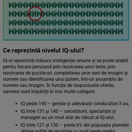
Ce reprezintă nivelul IQ-ului?
IQ-ul reprezintă măsura inteligenței umane și se poate stabili
pentru fiecare persoană prin rezolvarea unor teste, prin
rezolvarea de puzzle-uri, completarea unor serii de imagini și
numere sau identificarea unui patern, într-un ansamblu de
numere sau imagini. În funcție de răspunsurile oferite,
oamenii sunt împărțiți în mai multe categorii
IQ peste 140 – geniile și adevărații conducători îl au;
IQ între 131 și 140 – cercetătorii, specialiștii și
manageri au un nivel atât de ridicat al IQ-ului;
IQ între 121 și 130 – peste 6% din populația planetei
obține astfel de rezultate cu mult peste media