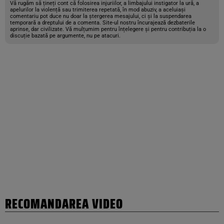
Vă rugăm să țineți cont că folosirea injuriilor, a limbajului instigator la ură, a
apelurilor la violență sau trimiterea repetată, în mod abuziv, a aceluiași
comentariu pot duce nu doar la ștergerea mesajului, ci și la suspendarea
temporară a dreptului de a comenta. Site-ul nostru încurajează dezbaterile
aprinse, dar civilizate. Vă mulțumim pentru înțelegere și pentru contribuția la o
discuție bazată pe argumente, nu pe atacuri.
RECOMANDAREA VIDEO