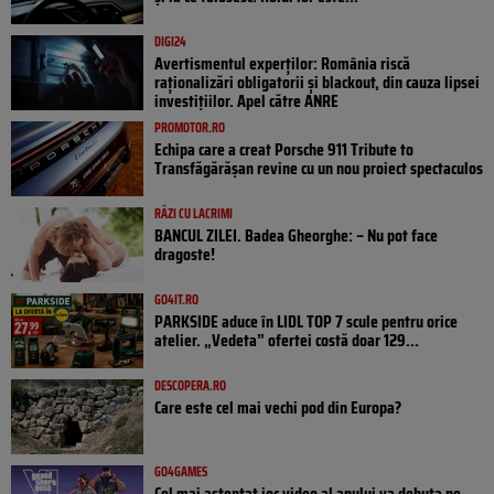
DIGI24
Avertismentul experților: România riscă
raționalizări obligatorii și blackout, din cauza lipsei
investițiilor. Apel către ANRE
PROMOTOR.RO
Echipa care a creat Porsche 911 Tribute to
Transfăgărășan revine cu un nou proiect spectaculos
RÂZI CU LACRIMI
BANCUL ZILEI. Badea Gheorghe: – Nu pot face
dragoste!
GO4IT.RO
PARKSIDE aduce în LIDL TOP 7 scule pentru orice
atelier. „Vedeta” ofertei costă doar 129...
DESCOPERA.RO
Care este cel mai vechi pod din Europa?
GO4GAMES
Cel mai așteptat joc video al anului va debuta pe