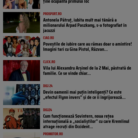
ține ocupanta primului loc
PROSPORT.RO
Antonela Pătruț, iubita mult mai tânără a
milionarului Arpad Paszkany, s-a fotografiat în
jacuzzi
CIAO.RO
Poveştile de iubire care au rămas doar o amintire!
Imagini tari cu Gina Pistol, Răzvan...
CLICK.RO
Vila lui Alexandru Arșinel de la 2 Mai, păstrată de
familie. Ce se vinde chiar...
DIGI 24
Devin oamenii mai puțin inteligenți? Ce este
„efectul Flynn invers” și de ce îi îngrijorează...
DIGI24
Cum funcționează Sovintern, noua rețea
internațională a „socialiștilor” cu care Kremlinul
atrage recruți din Occident...
PROMOTOR.RO