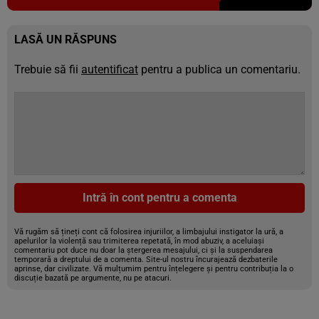
LASĂ UN RĂSPUNS
Trebuie să fii
autentificat
pentru a publica un comentariu.
Intră în cont pentru a comenta
Vă rugăm să țineți cont că folosirea injuriilor, a limbajului instigator la ură, a
apelurilor la violență sau trimiterea repetată, în mod abuziv, a aceluiași
comentariu pot duce nu doar la ștergerea mesajului, ci și la suspendarea
temporară a dreptului de a comenta. Site-ul nostru încurajează dezbaterile
aprinse, dar civilizate. Vă mulțumim pentru înțelegere și pentru contribuția la o
discuție bazată pe argumente, nu pe atacuri.