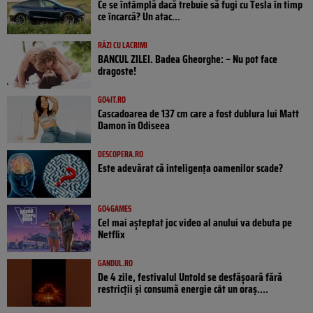
Ce se întâmplă dacă trebuie să fugi cu Tesla în timp
ce încarcă? Un atac...
RÂZI CU LACRIMI
BANCUL ZILEI. Badea Gheorghe: – Nu pot face
dragoste!
GO4IT.RO
Cascadoarea de 137 cm care a fost dublura lui Matt
Damon în Odiseea
DESCOPERA.RO
Este adevărat că inteligența oamenilor scade?
GO4GAMES
Cel mai așteptat joc video al anului va debuta pe
Netflix
GANDUL.RO
De 4 zile, festivalul Untold se desfășoară fără
restricții și consumă energie cât un oraș....