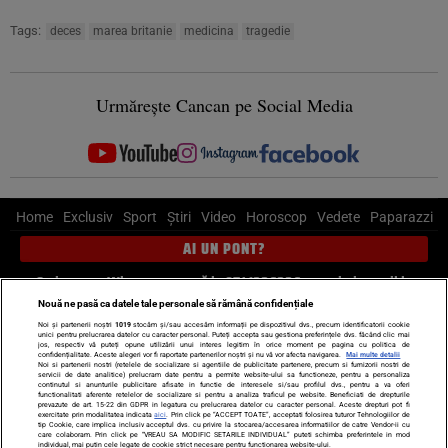
Tags:
deces
marea britanie
medicina
tragedie
Urmărește Cancan pe Social Media
Home
Exclusiv
Sport
Știri
Video
Horoscop
Vedete
Paparazzi
AI UN PONT?
Scrie-ne pe Whatsapp
, sună la 0741226226 sau trimite mail la
pont@cancan.ro
Nouă ne pasă ca datele tale personale să rămână confidențiale
Noi și partenerii noștri
1019
stocăm și/sau accesăm informații pe dispozitivul dvs., precum identificatorii cookie
unici pentru prelucrarea datelor cu caracter personal. Puteți accepta sau gestiona preferințele dvs. făcând clic mai
Știri interne
Știri externe
Politică
jos, respectiv vă puteți opune utilizării unui interes legitim în orice moment pe pagina cu politica de
confidențialitate. Aceste alegeri vor fi raportate partenerilor noștri și nu vă vor afecta navigarea.
Mai multe detalii
Noi si partenerii nostri (retelele de socializare si agentiile de publicitate partenere, precum si furnizorii nostri de
servicii de date analitice) prelucram date pentru a permite website-ului sa functioneze, pentru a personaliza
Ultimele stiri
Diete
Insula Iubirii
Dictionar de vise
LIFE STYLE
continutul si anunturile publicitare afisate in functie de interesele si/sau profilul dvs., pentru a va oferi
functionalitati aferente retelelor de socializare si pentru a analiza traficul pe website. Beneficiati de drepturile
Horoscop
prevazute de art. 15-22 din GDPR in legatura cu prelucrarea datelor cu caracter personal. Aceste drepturi pot fi
exercitate prin modalitatea indicata
aici
. Prin click pe “ACCEPT TOATE”, acceptati folosirea tuturor Tehnologiilor de
tip Cookie, care implica inclusiv acceptul dvs. cu privire la stocarea/accesarea informatiilor de catre Vendor-ii cu
Echipa editorială
Termeni si condiții
Politica de confidențialitate
care colaboram. Prin click pe “VREAU SA MODIFIC SETARILE INDIVIDUAL” puteti schimba preferintele in mod
individual, mai putin cele legate de cookie strict necesare pentru functionarea website-ului.