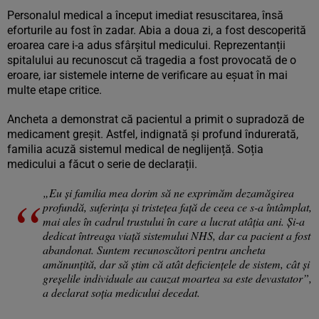
Personalul medical a început imediat resuscitarea, însă
eforturile au fost în zadar. Abia a doua zi, a fost descoperită
eroarea care i-a adus sfârșitul medicului. Reprezentanții
spitalului au recunoscut că tragedia a fost provocată de o
eroare, iar sistemele interne de verificare au eșuat în mai
multe etape critice.
Ancheta a demonstrat că pacientul a primit o supradoză de
medicament greșit. Astfel, indignată și profund îndurerată,
familia acuză sistemul medical de neglijență. Soția
medicului a făcut o serie de declarații.
„Eu și familia mea dorim să ne exprimăm dezamăgirea
profundă, suferința și tristețea față de ceea ce s-a întâmplat,
mai ales în cadrul trustului în care a lucrat atâția ani. Și-a
dedicat întreaga viață sistemului NHS, dar ca pacient a fost
abandonat. Suntem recunoscători pentru ancheta
amănunțită, dar să știm că atât deficiențele de sistem, cât și
greșelile individuale au cauzat moartea sa este devastator”,
a declarat soția medicului decedat.