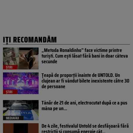
IȚI RECOMANDĂM
„Metoda Ronaldinho” face victime printre
turiști. Cum ești lăsat fără bani în doar câteva
secunde
ȘTIRI
Țeapă de proporții înainte de UNTOLD. Un
clujean ar fi vândut bilete inexistente către 30
de persoane
ȘTIRI
Tânăr de 21 de ani, electrocutat după ce a pus
mâna pe un...
MEDIAFAX
De 4 zile, festivalul Untold se desfășoară fără
restricții și consumă energie cât...