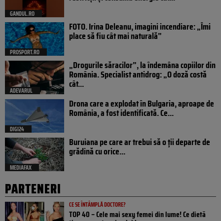
GANDUL.RO
FOTO. Irina Deleanu, imagini incendiare: „Îmi
place să fiu cât mai naturală”
PROSPORT.RO
„Drogurile săracilor”, la îndemâna copiilor din
România. Specialist antidrog: „O doză costă
cât...
ADEVARUL
Drona care a explodat în Bulgaria, aproape de
România, a fost identificată. Ce...
DIGI24
Buruiana pe care ar trebui să o ții departe de
grădină cu orice...
MEDIAFAX
PARTENERI
CE SE ÎNTÂMPLĂ DOCTORE?
TOP 40 – Cele mai sexy femei din lume! Ce dietă