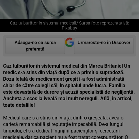
Caz tulburător în sistemul medical!/ Sursa foto reprezentativă:
Pixabay
Adaugă-ne ca sursă
Urmărește-ne în Discover
preferată
Caz tulburător în sistemul medical din Marea Britanie! Un
medic s-a stins din viață după ce a primit o supradoză.
Doza letală de medicament greșit i-a fost administrată
chiar de către colegii săi, în spitalul unde lucra. Familia
este devastată de durere și acuză specialiștii de neglijență.
Ancheta a scos la iveală mai mult nereguli. Află, în articol,
toate detaliile!
Medicul care s-a stins din viață, dintr-o greșeală, avea o
carieră remarcabilă și reputație impecabilă. De-a lungul
timpului, el s-a dedicat îngrijirii pacienților și cercetării
medicale, dar ca pacient nu a fost tratat corespunzător. O