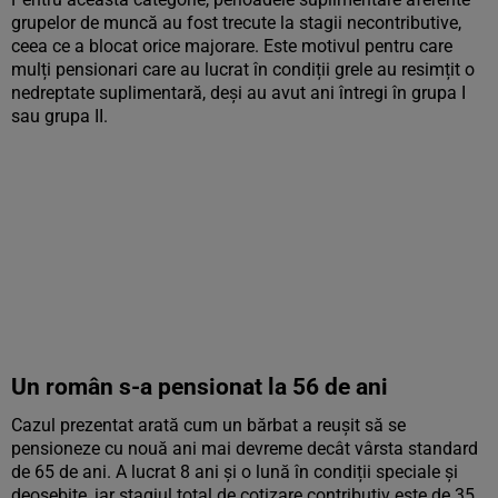
grupelor de muncă au fost trecute la stagii necontributive,
ceea ce a blocat orice majorare. Este motivul pentru care
mulți pensionari care au lucrat în condiții grele au resimțit o
nedreptate suplimentară, deși au avut ani întregi în grupa I
sau grupa II.
Un român s-a pensionat la 56 de ani
Cazul prezentat arată cum un bărbat a reușit să se
pensioneze cu nouă ani mai devreme decât vârsta standard
de 65 de ani. A lucrat 8 ani și o lună în condiții speciale și
deosebite, iar stagiul total de cotizare contributiv este de 35