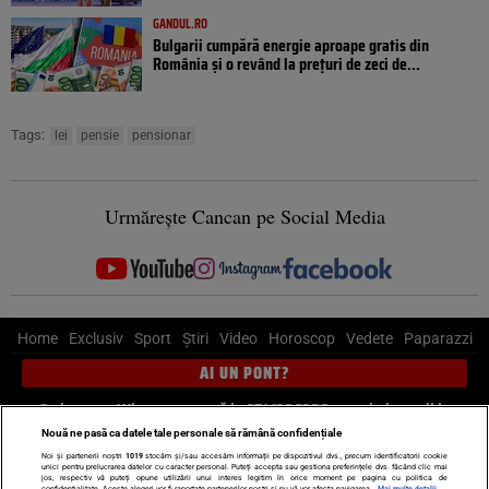
GANDUL.RO
Bulgarii cumpără energie aproape gratis din
România și o revând la prețuri de zeci de...
Tags:
lei
pensie
pensionar
Urmărește Cancan pe Social Media
Home
Exclusiv
Sport
Știri
Video
Horoscop
Vedete
Paparazzi
AI UN PONT?
Scrie-ne pe Whatsapp
, sună la 0741226226 sau trimite mail la
pont@cancan.ro
Nouă ne pasă ca datele tale personale să rămână confidențiale
Noi și partenerii noștri
1019
stocăm și/sau accesăm informații pe dispozitivul dvs., precum identificatorii cookie
unici pentru prelucrarea datelor cu caracter personal. Puteți accepta sau gestiona preferințele dvs. făcând clic mai
Știri interne
Știri externe
Politică
jos, respectiv vă puteți opune utilizării unui interes legitim în orice moment pe pagina cu politica de
confidențialitate. Aceste alegeri vor fi raportate partenerilor noștri și nu vă vor afecta navigarea.
Mai multe detalii