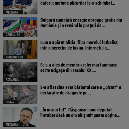
datorii: metoda plicurilor le-a schimbat...
MEDIAFAX
Bulgarii cumpără energie aproape gratis din
România și o revând la prețuri de...
GANDUL.RO
Cum a apărut Alicia, fiica marelui fotbalist,
într-o pereche de bikini. Internetul a...
PROSPORT.RO
Ce s-a ales de membrii celei mai faimoase
secte ucigașe din secolul XX....
ADEVARUL
S-a aflat cine este bărbatul care a „pictat” o
declarație de dragoste pe...
DIGI24
„În niciun fel”. Răspunsul unui deputat
întrebat dacă un om obișnuit poate obține...
MEDIAFAX