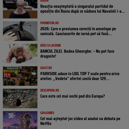
DIGI24
Reacția neașteptată a singurului partidul de
opoziţie din Rusia după ce văduva lui Navalnîi i-a...
PROMOTOR.RO
2026: Care e presiunea corectă în anvelope pe
caniculă. Cauciucurile de iarnă pot să facă...
RÂZI CU LACRIMI
BANCUL ZILEI. Badea Gheorghe: – Nu pot face
dragoste!
GO4IT.RO
PARKSIDE aduce în LIDL TOP 7 scule pentru orice
atelier. „Vedeta” ofertei costă doar 129...
DESCOPERA.RO
Care este cel mai vechi pod din Europa?
GO4GAMES
Cel mai așteptat joc video al anului va debuta pe
Netflix