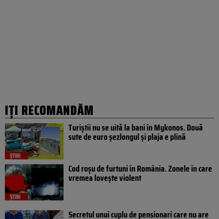
IȚI RECOMANDĂM
Turiștii nu se uită la bani în Mykonos. Două
sute de euro șezlongul și plaja e plină
ȘTIRI
Cod roșu de furtuni în România. Zonele în care
vremea lovește violent
ȘTIRI
Secretul unui cuplu de pensionari care nu are