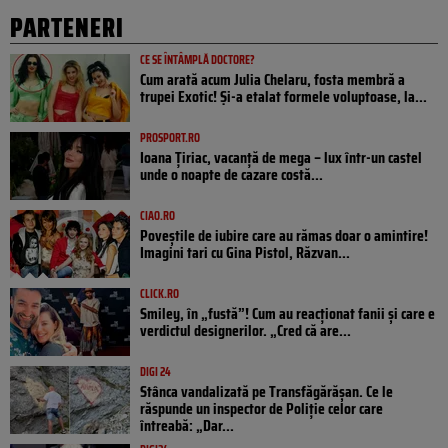
PARTENERI
CE SE ÎNTÂMPLĂ DOCTORE?
Cum arată acum Julia Chelaru, fosta membră a
trupei Exotic! Și-a etalat formele voluptoase, la...
PROSPORT.RO
Ioana Țiriac, vacanță de mega – lux într-un castel
unde o noapte de cazare costă...
CIAO.RO
Poveştile de iubire care au rămas doar o amintire!
Imagini tari cu Gina Pistol, Răzvan...
CLICK.RO
Smiley, în „fustă”! Cum au reacționat fanii și care e
verdictul designerilor. „Cred că are...
DIGI 24
Stânca vandalizată pe Transfăgărășan. Ce le
răspunde un inspector de Poliție celor care
întreabă: „Dar...