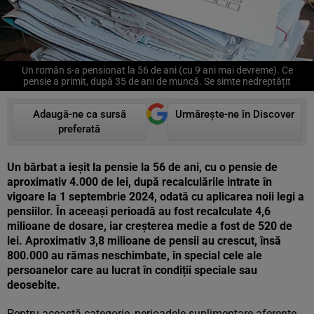
Un român s-a pensionat la 56 de ani (cu 9 ani mai devreme). Ce
pensie a primit, după 35 de ani de muncă. Se simte nedreptățit
Adaugă-ne ca sursă
Urmărește-ne în Discover
preferată
Un bărbat a ieșit la pensie la 56 de ani, cu o pensie de
aproximativ 4.000 de lei, după recalculările intrate în
vigoare la 1 septembrie 2024, odată cu aplicarea noii legi a
pensiilor. În aceeași perioadă au fost recalculate 4,6
milioane de dosare, iar creșterea medie a fost de 520 de
lei. Aproximativ 3,8 milioane de pensii au crescut, însă
800.000 au rămas neschimbate, în special cele ale
persoanelor care au lucrat în condiții speciale sau
deosebite.
Pentru această categorie, perioadele suplimentare aferente