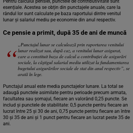
Pentru calculul pensiei, punctele de contributivitate sunt
esențiale. Acestea se obțin din punctajele anuale, care la
rândul lor sunt calculate pe baza raportului dintre venitul
lunar și salariul mediu pe economie din anul respectiv.
Ce pensie a primit, după 35 de ani de muncă
„Punctajul lunar se calculează prin raportarea venitului
lunar realizat sau, după caz, a venitului lunar asigurat,
care a constituit baza de calcul a contribuției de asigurări
sociale, la câștigul salarial mediu utilizat la fundamentarea
bugetului asigurărilor sociale de stat din anul respectiv”, se
arată în lege.
Punctajul anual este media punctajelor lunare. La total se
adaugă punctele asimilate pentru perioade precum armata,
facultatea sau șomajul, fiecare an valorând 0,25 puncte. Se
includ și punctele de stabilitate: 0,5 puncte pentru fiecare an
lucrat între 25 și 30 de ani, 0,75 puncte pentru fiecare an între
30 și 35 de ani și 1 punct pentru fiecare an lucrat peste 35 de
ani.