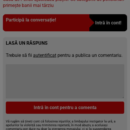
primește banii mai târziu
Participă la conversație!
Intră în cont!
LASĂ UN RĂSPUNS
Trebuie să fii
autentificat
pentru a publica un comentariu.
Intră în cont pentru a comenta
Vă rugăm să țineți cont că folosirea injuriilor, a limbajului instigator la ură, a
apelurilor la violență sau trimiterea repetată, în mod abuziv, a aceluiași
comentariu pot duce nu doar la ștergerea mesajului, ci și la suspendarea