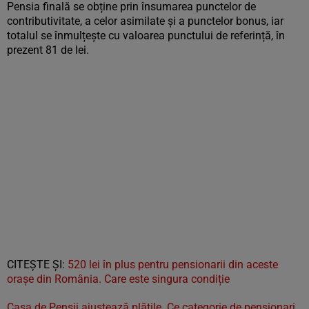
Pensia finală se obține prin însumarea punctelor de
contributivitate, a celor asimilate și a punctelor bonus, iar
totalul se înmulțește cu valoarea punctului de referință, în
prezent 81 de lei.
CITEŞTE ŞI:
520 lei în plus pentru pensionarii din aceste
orașe din România. Care este singura condiție
Casa de Pensii ajustează plățile. Ce categorie de pensionari