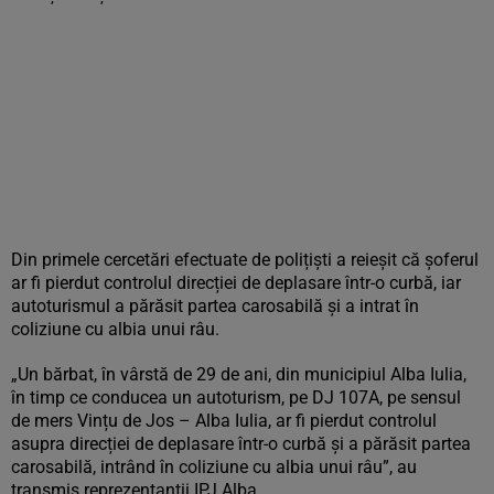
Din primele cercetări efectuate de polițiști a reieșit că șoferul
ar fi pierdut controlul direcției de deplasare într-o curbă, iar
autoturismul a părăsit partea carosabilă și a intrat în
coliziune cu albia unui râu.
„Un bărbat, în vârstă de 29 de ani, din municipiul Alba Iulia,
în timp ce conducea un autoturism, pe DJ 107A, pe sensul
de mers Vințu de Jos – Alba Iulia, ar fi pierdut controlul
asupra direcției de deplasare într-o curbă și a părăsit partea
carosabilă, intrând în coliziune cu albia unui râu”, au
transmis reprezentanții IPJ Alba.