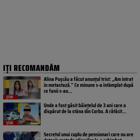
IȚI RECOMANDĂM
Alina Pușcău a făcut anunțul trist: „Am intrat
în metastază.” Ce minune s-a întâmplat după
ce fanii s-au…
ȘTIRI
Unde a fost găsit băiețelul de 3 ani care a
dispărut de la stâna din Corbu. A rătăcit…
ȘTIRI
Secretul unui cuplu de pensionari care nu are