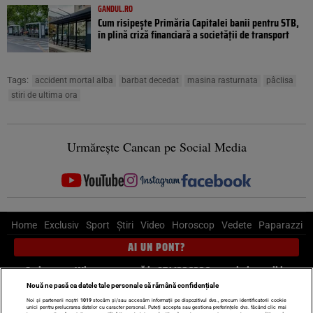
GANDUL.RO
Cum risipește Primăria Capitalei banii pentru STB,
în plină criză financiară a societății de transport
Tags:
accident mortal alba
barbat decedat
masina rasturnata
pâclisa
stiri de ultima ora
Urmărește Cancan pe Social Media
Home
Exclusiv
Sport
Știri
Video
Horoscop
Vedete
Paparazzi
AI UN PONT?
Scrie-ne pe Whatsapp
, sună la 0741226226 sau trimite mail la
pont@cancan.ro
Nouă ne pasă ca datele tale personale să rămână confidențiale
Noi și partenerii noștri
1019
stocăm și/sau accesăm informații pe dispozitivul dvs., precum identificatorii cookie
unici pentru prelucrarea datelor cu caracter personal. Puteți accepta sau gestiona preferințele dvs. făcând clic mai