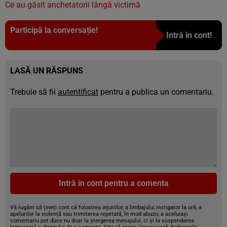
Ce au găsit anchetatorii lângă victimă
Participă la conversație!
Intră în cont!
LASĂ UN RĂSPUNS
Trebuie să fii
autentificat
pentru a publica un comentariu.
Intră în cont pentru a comenta
Vă rugăm să țineți cont că folosirea injuriilor, a limbajului instigator la ură, a
apelurilor la violență sau trimiterea repetată, în mod abuziv, a aceluiași
comentariu pot duce nu doar la ștergerea mesajului, ci și la suspendarea