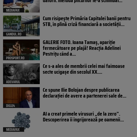
datorii: metoda plicurilor le-a schimbat...
MEDIAFAX
Cum risipește Primăria Capitalei banii pentru
STB, în plină criză financiară a societății...
GANDUL.RO
GALERIE FOTO. Ioana Tamaş, apariție
fermecătoare pe plajă! Reacția Adelinei
Pestrițu când a...
PROSPORT.RO
Ce s-a ales de membrii celei mai faimoase
secte ucigașe din secolul XX....
ADEVARUL
Ce spune Ilie Bolojan despre publicarea
declarației de avere a partenerei sale de...
DIGI24
AI a creat primele virusuri „de la zero”.
Descoperirea îi îngrijorează pe oamenii...
MEDIAFAX