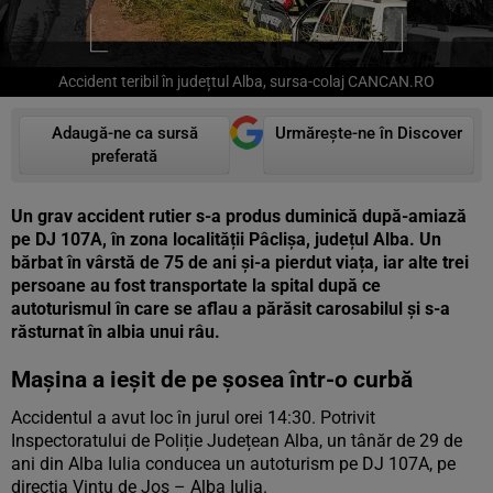
Accident teribil în județtul Alba, sursa-colaj CANCAN.RO
Adaugă-ne ca sursă
Urmărește-ne în Discover
preferată
Un grav accident rutier s-a produs duminică după-amiază
pe DJ 107A, în zona localității Pâclișa, județul Alba. Un
bărbat în vârstă de 75 de ani și-a pierdut viața, iar alte trei
persoane au fost transportate la spital după ce
autoturismul în care se aflau a părăsit carosabilul și s-a
răsturnat în albia unui râu.
Mașina a ieșit de pe șosea într-o curbă
Accidentul a avut loc în jurul orei 14:30. Potrivit
Inspectoratului de Poliție Județean Alba, un tânăr de 29 de
ani din Alba Iulia conducea un autoturism pe DJ 107A, pe
direcția Vințu de Jos – Alba Iulia.