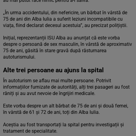
au mai putut face nimic pentru a-l salva.
„În urma accidentului, din nefericire, un bărbat în vârstă de
75 de ani din Alba Iulia a suferit leziuni incompatibile cu
viața, fiind declarat decesul acestuia”, au precizat polițiștii.
Inițial, reprezentanții ISU Alba au anunțat că este vorba
despre o persoană de sex masculin, în vârstă de aproximativ
75 de ani, găsită în stare gravă după răsturnarea
autoturismului.
Alte trei persoane au ajuns la spital
În autoturism se aflau mai multe persoane. Potrivit
informațiilor furnizate de autorități, alți trei pasageri au fost
răniți și au avut nevoie de îngrijiri medicale.
Este vorba despre un alt bărbat de 75 de ani și două femei,
în vârstă de 61 și 72 de ani, toți din Alba Iulia.
Aceștia au fost transportați la spital pentru investigații și
tratament de specialitate.