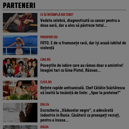
PARTENERI
CE SE ÎNTÂMPLĂ DOCTORE?
Vedeta celebră, diagnosticată cu cancer pentru a
doua oară, dar a ales să păstreze totul...
PROSPORT.RO
FOTO. E de-o frumusețe rară, dar își acuză iubitul de
violență
CIAO.RO
Poveştile de iubire care au rămas doar o amintire!
Imagini tari cu Gina Pistol, Răzvan...
CLICK.RO
Rețete rapide anticaniculă. Chef Cătălin Scărlătescu
vă invită la tocăniță de linte: „Spor la proteine!”
DIGI 24
Escrocheria „Văduvelor negre”, o adevărată
industrie în Rusia. Căsătorii cu proaspeți recruți,
pentru a încasa...
DIGI24