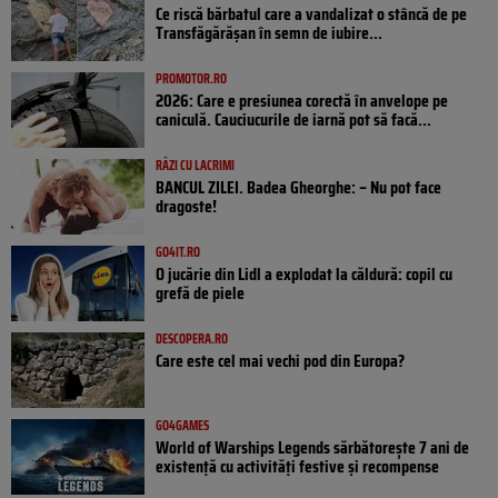
Ce riscă bărbatul care a vandalizat o stâncă de pe
Transfăgărășan în semn de iubire...
PROMOTOR.RO
2026: Care e presiunea corectă în anvelope pe
caniculă. Cauciucurile de iarnă pot să facă...
RÂZI CU LACRIMI
BANCUL ZILEI. Badea Gheorghe: – Nu pot face
dragoste!
GO4IT.RO
O jucărie din Lidl a explodat la căldură: copil cu
grefă de piele
DESCOPERA.RO
Care este cel mai vechi pod din Europa?
GO4GAMES
World of Warships Legends sărbătorește 7 ani de
existență cu activități festive și recompense