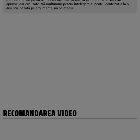
temporară a dreptului de a comenta. Site-ul nostru încurajează dezbaterile
aprinse, dar civilizate. Vă mulțumim pentru înțelegere și pentru contribuția la o
discuție bazată pe argumente, nu pe atacuri.
RECOMANDAREA VIDEO