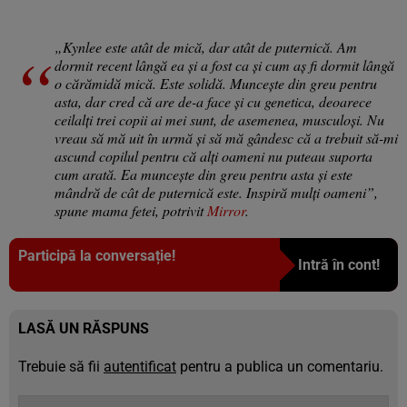
„Kynlee este atât de mică, dar atât de puternică. Am
dormit recent lângă ea și a fost ca și cum aș fi dormit lângă
o cărămidă mică. Este solidă. Muncește din greu pentru
asta, dar cred că are de-a face și cu genetica, deoarece
ceilalți trei copii ai mei sunt, de asemenea, musculoși. Nu
vreau să mă uit în urmă și să mă gândesc că a trebuit să-mi
ascund copilul pentru că alți oameni nu puteau suporta
cum arată. Ea muncește din greu pentru asta și este
mândră de cât de puternică este. Inspiră mulți oameni”,
spune mama fetei, potrivit
Mirror
.
Participă la conversație!
Intră în cont!
LASĂ UN RĂSPUNS
Trebuie să fii
autentificat
pentru a publica un comentariu.