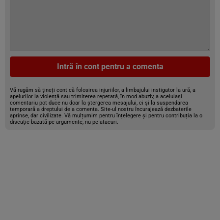
Intră în cont pentru a comenta
Vă rugăm să țineți cont că folosirea injuriilor, a limbajului instigator la ură, a
apelurilor la violență sau trimiterea repetată, în mod abuziv, a aceluiași
comentariu pot duce nu doar la ștergerea mesajului, ci și la suspendarea
temporară a dreptului de a comenta. Site-ul nostru încurajează dezbaterile
aprinse, dar civilizate. Vă mulțumim pentru înțelegere și pentru contribuția la o
discuție bazată pe argumente, nu pe atacuri.