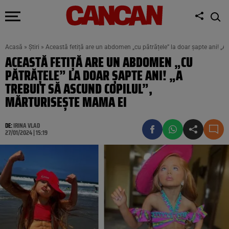
Acasă
»
Știri
»
Această fetiță are un abdomen „cu pătrățele” la doar șapte ani! „A
ACEASTĂ FETIȚĂ ARE UN ABDOMEN „CU
PĂTRĂȚELE” LA DOAR ȘAPTE ANI! „A
TREBUIT SĂ ASCUND COPILUL”,
MĂRTURISEȘTE MAMA EI
DE:
IRINA VLAD
27/01/2024 | 15:19