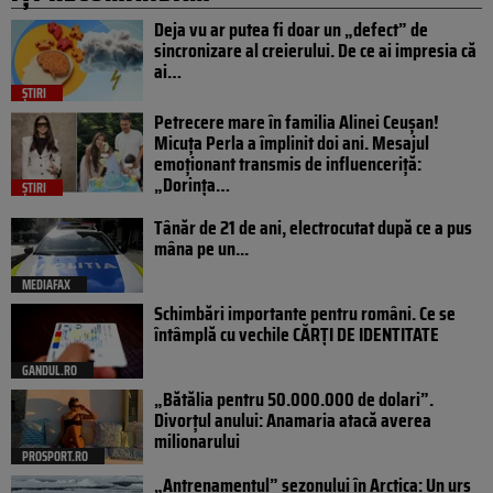
Deja vu ar putea fi doar un „defect” de
sincronizare al creierului. De ce ai impresia că
ai…
ȘTIRI
Petrecere mare în familia Alinei Ceușan!
Micuța Perla a împlinit doi ani. Mesajul
emoționant transmis de influenceriță:
„Dorința…
ȘTIRI
Tânăr de 21 de ani, electrocutat după ce a pus
mâna pe un...
MEDIAFAX
Schimbări importante pentru români. Ce se
întâmplă cu vechile CĂRȚI DE IDENTITATE
GANDUL.RO
„Bătălia pentru 50.000.000 de dolari”.
Divorțul anului: Anamaria atacă averea
milionarului
PROSPORT.RO
„Antrenamentul” sezonului în Arctica: Un urs