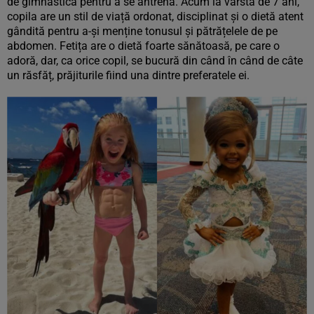
de gimnastică pentru a se antrena. Acum la vârsta de 7 ani,
copila are un stil de viață ordonat, disciplinat și o dietă atent
gândită pentru a-și menține tonusul și pătrățelele de pe
abdomen. Fetița are o dietă foarte sănătoasă, pe care o
adoră, dar, ca orice copil, se bucură din când în când de câte
un răsfăț, prăjiturile fiind una dintre preferatele ei.