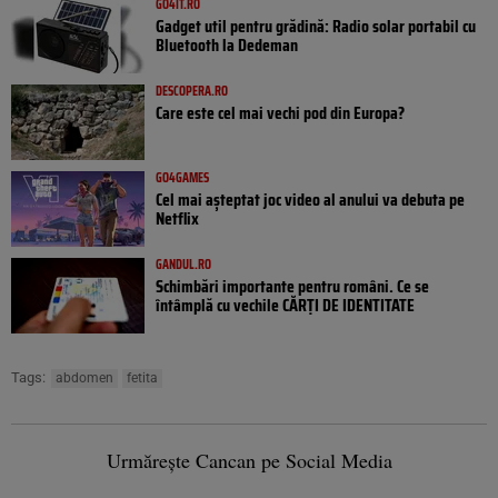
GO4IT.RO
Gadget util pentru grădină: Radio solar portabil cu
Bluetooth la Dedeman
DESCOPERA.RO
Care este cel mai vechi pod din Europa?
GO4GAMES
Cel mai așteptat joc video al anului va debuta pe
Netflix
GANDUL.RO
Schimbări importante pentru români. Ce se
întâmplă cu vechile CĂRȚI DE IDENTITATE
Tags:
abdomen
fetita
Urmărește Cancan pe Social Media