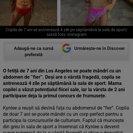
Copila de 7 ani se antrenează 4 zile pe săptămână la sala de sport/
sursă foto: Instagram
Adaugă-ne ca sursă
Urmărește-ne în Discover
preferată
O fetiță de 7 ani din Los Angeles se poate mândri cu un
abdomen de ”fier”. Deși are o vârstă fragedă, copila se
antrenează 4 zile pe săptămână la sala de sport. Mama
copilei a văzut potențialul fiicei sale, iar la vârsta de 2 ani
participase deja la primul concurs de frumusețe.
Kynlee a reușit să devină fața cu abdomenul de ”fier”. Copila
de doar 7 ani se poate mândri cu un corp perfect pentru a
participa la concursurile de culturism. Faptul că muncește
din greu în sala de sport a însemnat că Kynlee a devenit
super puternică de la o vârstă fragedă și chiar a dezvoltat