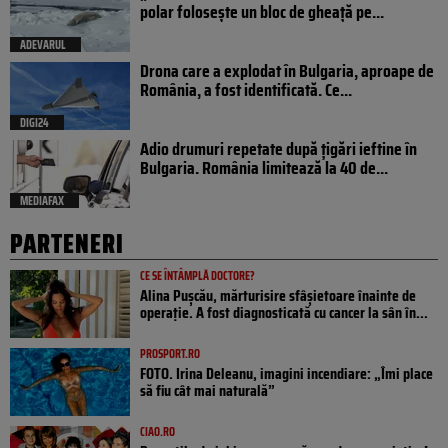
polar folosește un bloc de gheață pe...
ADEVARUL
Drona care a explodat în Bulgaria, aproape de
România, a fost identificată. Ce...
DIGI24
Adio drumuri repetate după țigări ieftine în
Bulgaria. România limitează la 40 de...
MEDIAFAX
PARTENERI
CE SE ÎNTÂMPLĂ DOCTORE?
Alina Pușcău, mărturisire sfâșietoare înainte de
operație. A fost diagnosticată cu cancer la sân în...
PROSPORT.RO
FOTO. Irina Deleanu, imagini incendiare: „Îmi place
să fiu cât mai naturală”
CIAO.RO