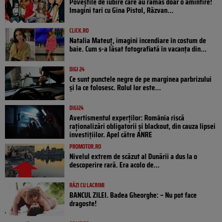
Poveştile de iubire care au rămas doar o amintire!
Imagini tari cu Gina Pistol, Răzvan...
CLICK.RO
Natalia Mateuț, imagini incendiare în costum de
baie. Cum s-a lăsat fotografiată în vacanța din...
DIGI 24
Ce sunt punctele negre de pe marginea parbrizului
și la ce folosesc. Rolul lor este...
DIGI24
Avertismentul experților: România riscă
raționalizări obligatorii și blackout, din cauza lipsei
investițiilor. Apel către ANRE
PROMOTOR.RO
Nivelul extrem de scăzut al Dunării a dus la o
descoperire rară. Era acolo de...
RÂZI CU LACRIMI
BANCUL ZILEI. Badea Gheorghe: – Nu pot face
dragoste!