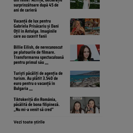
surprinzătoare după 45 de
ani de carieră
Vacanță de lux pentru
Gabriela Prisăcariu și Dani
Oțil în Antalya. Imaginile
care au cucerit fanii
Billie Eilish, de nerecunoscut
pe platourile de filmare.
Transformarea spectaculoasă
pentru primul său
...
Turiști păcăliți de agenția de
turism. Au plătit 3.540 de
euro pentru o vacanță în
Bulgaria
...
Tiktokeriță din România,
păcălită de bona filipineză.
„Nu mi-a venit să cred”
Vezi toate știrile