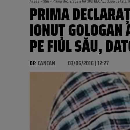
Acasă
»
Știri
»
Prima declaraţie a lui GIGI BECALI, după ce tatăl 
PRIMA DECLARAŢIE
IONUŢ GOLOGAN A
PE FIUL SĂU, DA
DE:
CANCAN
03/06/2016 | 12:27