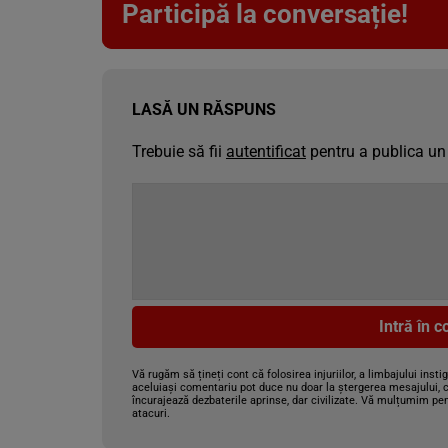
Participă la conversație!
LASĂ UN RĂSPUNS
Trebuie să fii
autentificat
pentru a publica un
Intră în 
Vă rugăm să țineți cont că folosirea injuriilor, a limbajului insti
aceluiași comentariu pot duce nu doar la ștergerea mesajului, c
încurajează dezbaterile aprinse, dar civilizate. Vă mulțumim pen
atacuri.