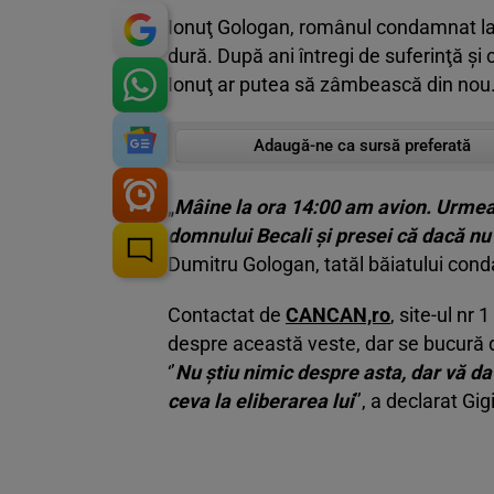
Ionuţ Gologan, românul condamnat la
dură. După ani întregi de suferinţă şi
Ionuţ ar putea să zâmbească din nou
Adaugă-ne ca sursă preferată
„
Mâine la ora 14:00 am avion. Urmea
domnului Becali şi presei că dacă nu
Dumitru Gologan, tatăl băiatului con
Contactat de
CANCAN,ro
, site-ul nr
despre această veste, dar se bucură d
‘’
Nu ştiu nimic despre asta, dar vă d
ceva la eliberarea lui
’’, a declarat Gi