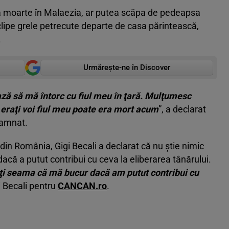
 moarte în Malaezia, ar putea scăpa de pedeapsa
 clipe grele petrecute departe de casa părintească,
.
Urmărește-ne în Discover
ză să mă întorc cu fiul meu în ţară. Mulţumesc
 eraţi voi fiul meu poate era mort acum
”, a declarat
damnat.
 1 din România, Gigi Becali a declarat că nu ştie nimic
acă a putut contribui cu ceva la eliberarea tânărului.
aţi seama că mă bucur dacă am putut contribui cu
gi Becali pentru
CANCAN.ro
.