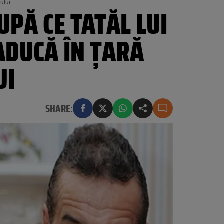
ului
UPĂ CE TATĂL LUI
ADUCĂ ÎN ŢARĂ
UI
SHARE: