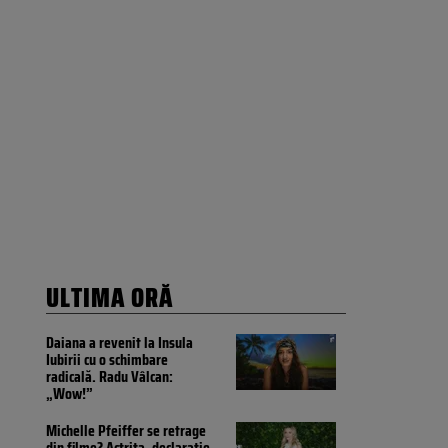
ULTIMA ORĂ
Daiana a revenit la Insula
Iubirii cu o schimbare
radicală. Radu Vâlcan:
„Wow!”
Michelle Pfeiffer se retrage
din filme? Actrița, declarație