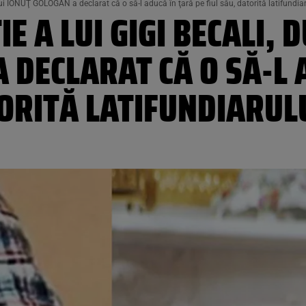
lui IONUŢ GOLOGAN a declarat că o să-l aducă în ţară pe fiul său, datorită latifundiar
 A LUI GIGI BECALI, D
 DECLARAT CĂ O SĂ-L 
TORITĂ LATIFUNDIARUL