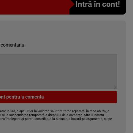
Intră în cont!
 comentariu.
cont pentru a comenta
gator la ură, a apelurilor la violență sau trimiterea repetată, în mod abuziv, a
i și la suspendarea temporară a dreptului de a comenta. Site-ul nostru
tru înțelegere și pentru contribuția la o discuție bazată pe argumente, nu pe