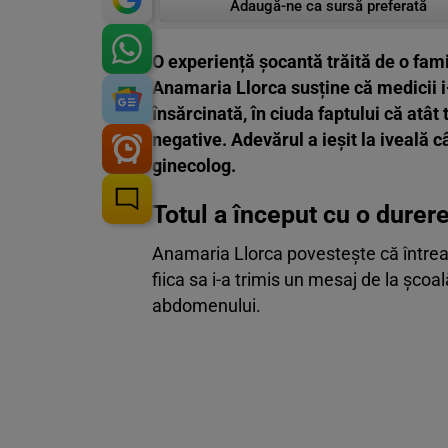
Adaugă-ne ca sursă preferată
O experiență șocantă trăită de o fami
Anamaria Llorca susține că medicii i-
însărcinată, în ciuda faptului că atât 
negative. Adevărul a ieșit la iveală 
ginecolog.
Totul a început cu o dure
Anamaria Llorca povestește că întreag
fiica sa i-a trimis un mesaj de la șco
abdomenului.