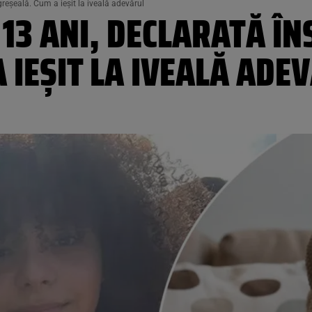
reșeală. Cum a ieșit la iveală adevărul
13 ANI, DECLARATĂ ÎN
 IEȘIT LA IVEALĂ ADE