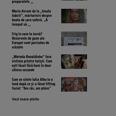
preparatele
...
Maria Avram de la „Insula
Iubirii”, mărturisiri despre
boala de care suferă. „A
început să
...
Frig în case la iarnă?
Rezervele de gaze ale
Europei sunt periculos de
scăzute
„Metoda Ronaldinho” face
victime printre turiști. Cum
ești lăsat fără bani în doar
câteva secunde
Cum se simte Iulia Albu la o
lună după ce și-a făcut lifting
facial: “Am râs, am plâns”
Vezi toate știrile