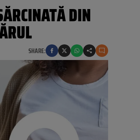
SĂRCINATĂ DIN
VĂRUL
SHARE: