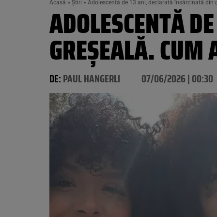
Acasă
»
Știri
»
Adolescentă de 13 ani, declarată însărcinată din g
ADOLESCENTĂ DE 
GREȘEALĂ. CUM A
DE:
PAUL HANGERLI
07/06/2026 | 00:30