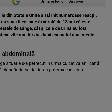
Urmărește-ne în Discover
lie din Statele Unite a stârnit numeroase reacții.
au spus fiicei sale în vârstă de 13 ani că este
testele de sânge, cât și cele de urină au fost
câteva zile mai târziu, după consultul unui medic
re abdominală
a situație s-a petrecut în urmă cu câțiva ani, când
ală plângându-se de dureri puternice în zona