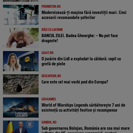
PROMOTOR.RO
Modernizează-ți mașina fără investiții mari. Cinci
accesorii recomandate șoferilor
RÂZI CU LACRIMI
BANCUL ZILEI. Badea Gheorghe: – Nu pot face
dragoste!
GO4IT.RO
O jucărie din Lidl a explodat la căldură: copil cu
grefă de piele
DESCOPERA.RO
Care este cel mai vechi pod din Europa?
GO4GAMES
World of Warships Legends sărbătorește 7 ani de
existență cu activități festive și recompense
GANDUL.RO
Sub guvernarea Bolojan, România are cea mai mare