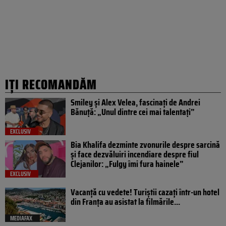
IȚI RECOMANDĂM
Smiley și Alex Velea, fascinați de Andrei
Bănuță: „Unul dintre cei mai talentați”
EXCLUSIV
Bia Khalifa dezminte zvonurile despre sarcină
și face dezvăluiri incendiare despre fiul
Clejanilor: „Fulgy îmi fura hainele”
EXCLUSIV
Vacanță cu vedete! Turiștii cazați într-un hotel
din Franța au asistat la filmările...
MEDIAFAX