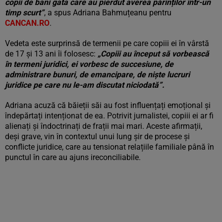
copii de bani gata care au pierdut averea părinților într-un
timp scurt”
, a spus Adriana Bahmuțeanu pentru
CANCAN.RO
.
Vedeta este surprinsă de termenii pe care copiii ei în vârstă
de 17 și 13 ani îi folosesc:
„
Copiii au început să vorbească
în termeni juridici, ei vorbesc de succesiune, de
administrare bunuri, de emancipare, de niște lucruri
juridice pe care nu le-am discutat niciodată”.
Adriana acuză că băieții săi au fost influențați emoțional și
îndepărtați intenționat de ea. Potrivit jurnalistei, copiii ei ar fi
alienați și îndoctrinați de frații mai mari. Aceste afirmații,
deși grave, vin în contextul unui lung șir de procese și
conflicte juridice, care au tensionat relațiile familiale până în
punctul în care au ajuns ireconciliabile.