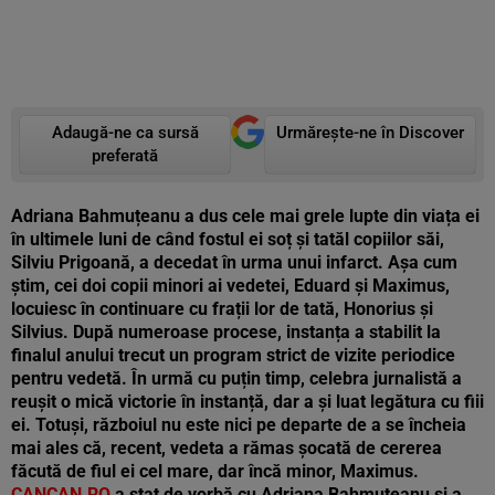
Adaugă-ne ca sursă
Urmărește-ne în Discover
preferată
Adriana Bahmuțeanu a dus cele mai grele lupte din viața ei
în ultimele luni de când fostul ei soț și tatăl copiilor săi,
Silviu Prigoană, a decedat în urma unui infarct. Așa cum
știm, cei doi copii minori ai vedetei, Eduard și Maximus,
locuiesc în continuare cu frații lor de tată, Honorius și
Silvius. După numeroase procese, instanța a stabilit la
finalul anului trecut un program
strict de vizite periodice
pentru vedetă. În urmă cu puțin timp, celebra jurnalistă a
reușit o mică victorie în instanță, dar a și luat legătura cu fiii
ei. Totuși, războiul nu este nici pe departe de a se încheia
mai ales că, recent, vedeta a rămas șocată de cererea
făcută de fiul ei cel mare, dar încă minor, Maximus.
CANCAN.RO
a stat de vorbă cu Adriana Bahmuțeanu și a