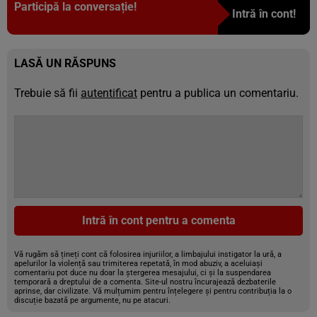
Participă la conversație!
Intră în cont!
LASĂ UN RĂSPUNS
Trebuie să fii
autentificat
pentru a publica un comentariu.
Intră în cont pentru a comenta
Vă rugăm să țineți cont că folosirea injuriilor, a limbajului instigator la ură, a
apelurilor la violență sau trimiterea repetată, în mod abuziv, a aceluiași
comentariu pot duce nu doar la ștergerea mesajului, ci și la suspendarea
temporară a dreptului de a comenta. Site-ul nostru încurajează dezbaterile
aprinse, dar civilizate. Vă mulțumim pentru înțelegere și pentru contribuția la o
discuție bazată pe argumente, nu pe atacuri.