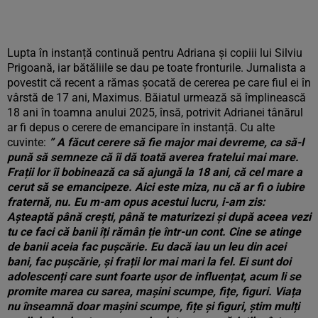
Lupta în instanță continuă pentru Adriana și copiii lui Silviu
Prigoană, iar bătăliile se dau pe toate fronturile. Jurnalista a
povestit că recent a rămas șocată de cererea pe care fiul ei în
vârstă de 17 ani, Maximus. Băiatul urmează să împlinească
18 ani în toamna anului 2025, însă, potrivit Adrianei tânărul
ar fi depus o cerere de emancipare în instanță. Cu alte
cuvinte:
” A făcut cerere să fie major mai devreme, ca să-l
pună să semneze că îi dă toată averea fratelui mai mare.
Frații lor îi bobinează ca să ajungă la 18 ani, că cel mare a
cerut să se emancipeze. Aici este miza, nu că ar fi o iubire
fraternă, nu. Eu m-am opus acestui lucru, i-am zis:
Așteaptă până crești, până te maturizezi și după aceea vezi
tu ce faci că banii îți rămân ție într-un cont. Cine se atinge
de banii aceia fac pușcărie. Eu dacă iau un leu din acei
bani, fac pușcărie, și frații lor mai mari la fel. Ei sunt doi
adolescenți care sunt foarte ușor de influențat, acum li se
promite marea cu sarea, mașini scumpe, fițe, figuri. Viața
nu înseamnă doar mașini scumpe, fițe și figuri, știm mulți