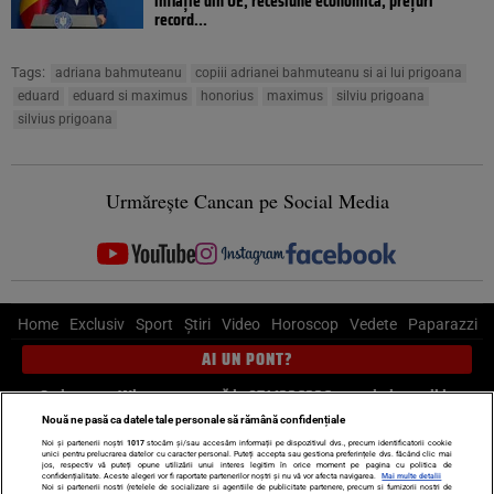
inflație din UE, recesiune economică, prețuri
record...
Tags:
adriana bahmuteanu
copiii adrianei bahmuteanu si ai lui prigoana
eduard
eduard si maximus
honorius
maximus
silviu prigoana
silvius prigoana
Urmărește Cancan pe Social Media
Home
Exclusiv
Sport
Știri
Video
Horoscop
Vedete
Paparazzi
AI UN PONT?
Scrie-ne pe Whatsapp
, sună la 0741226226 sau trimite mail la
pont@cancan.ro
Nouă ne pasă ca datele tale personale să rămână confidențiale
Noi și partenerii noștri
1017
stocăm și/sau accesăm informații pe dispozitivul dvs., precum identificatorii cookie
unici pentru prelucrarea datelor cu caracter personal. Puteți accepta sau gestiona preferințele dvs. făcând clic mai
Știri interne
Știri externe
Politică
jos, respectiv vă puteți opune utilizării unui interes legitim în orice moment pe pagina cu politica de
confidențialitate. Aceste alegeri vor fi raportate partenerilor noștri și nu vă vor afecta navigarea.
Mai multe detalii
Noi si partenerii nostri (retelele de socializare si agentiile de publicitate partenere, precum si furnizorii nostri de