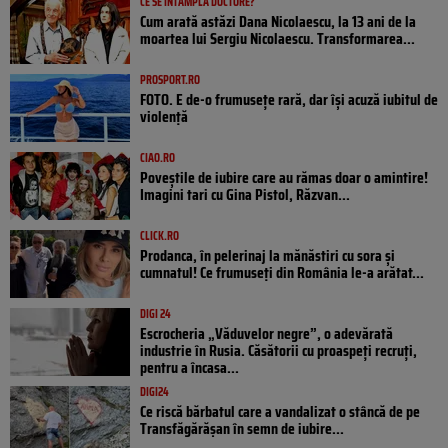
CE SE ÎNTÂMPLĂ DOCTORE?
Cum arată astăzi Dana Nicolaescu, la 13 ani de la
moartea lui Sergiu Nicolaescu. Transformarea...
PROSPORT.RO
FOTO. E de-o frumusețe rară, dar își acuză iubitul de
violență
CIAO.RO
Poveştile de iubire care au rămas doar o amintire!
Imagini tari cu Gina Pistol, Răzvan...
CLICK.RO
Prodanca, în pelerinaj la mănăstiri cu sora și
cumnatul! Ce frumuseți din România le-a arătat...
DIGI 24
Escrocheria „Văduvelor negre”, o adevărată
industrie în Rusia. Căsătorii cu proaspeți recruți,
pentru a încasa...
DIGI24
Ce riscă bărbatul care a vandalizat o stâncă de pe
Transfăgărășan în semn de iubire...