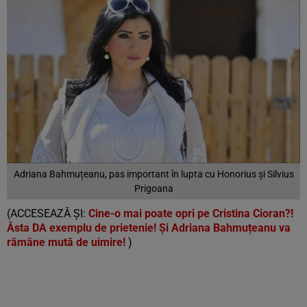
Adriana Bahmuțeanu, pas important în lupta cu Honorius și Silvius
Prigoana
(ACCESEAZĂ ȘI:
Cine-o mai poate opri pe Cristina Cioran?!
Ăsta DA exemplu de prietenie! Și Adriana Bahmuțeanu va
rămâne mută de uimire!
)