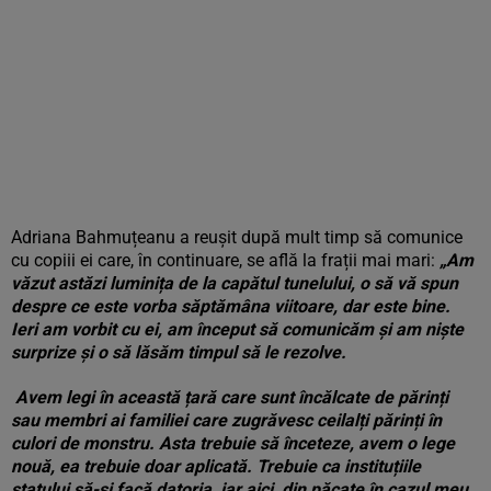
Adriana Bahmuțeanu a reușit după mult timp să comunice
cu copiii ei care, în continuare, se află la frații mai mari:
„A
m
văzut astăzi luminița de la capătul tunelului, o să vă spun
despre ce este vorba săptămâna viitoare, dar este bine.
Ieri am vorbit cu ei, am început să comunicăm și am niște
surprize și o să lăsăm timpul să le rezolve.
Avem legi în această țară care sunt încălcate de părinți
sau membri ai familiei care zugrăvesc ceilalți părinți în
culori de monstru. Asta trebuie să înceteze, avem o lege
nouă, ea trebuie doar aplicată. Trebuie ca instituțiile
statului să-și facă datoria, iar aici, din păcate în cazul meu,