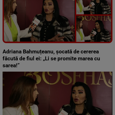
Vezi galeria foto
5 poze
Adriana Bahmuțeanu, șocată de cererea
făcută de fiul ei: „Li se promite marea cu
sarea!”