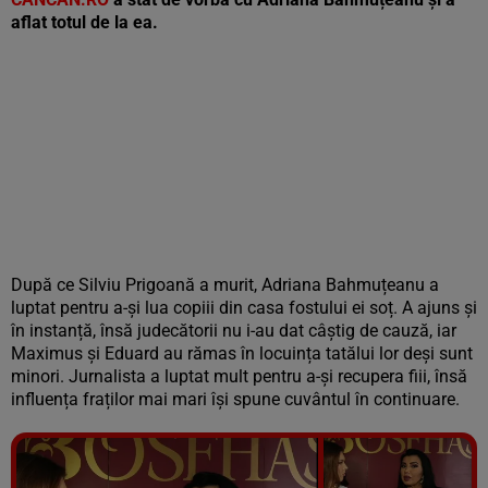
aflat totul de la ea.
După ce Silviu Prigoană a murit, Adriana Bahmuțeanu a
luptat pentru a-și lua copiii din casa fostului ei soț. A ajuns și
în instanță, însă judecătorii nu i-au dat câștig de cauză, iar
Maximus și Eduard au rămas în locuința tatălui lor deși sunt
minori. Jurnalista a luptat mult pentru a-și recupera fiii, însă
influența fraților mai mari își spune cuvântul în continuare.