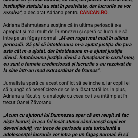
instituțiile statului au stat în pasivitate, dar lucrurile se vor
rezolva”
, a declarat Adriana pentru
CANCAN.RO
.
Adriana Bahmuțeanu susține că în ultima perioadă s-a
apropiat și mai mult de Dumnezeu și speră ca lucrurile să
intre pe un făgaș normal:
„
M-am rugat mai mult în ultima
perioadă. Să știi că întotdeauna m-a ajutat justiția din țara
asta cât m-a ajutat, dar întotdeauna m-a ajutat justiția
divină. Întotdeauna justiția divină a funcționat în cazul meu,
eu sunt o femeie credincioasă și lucrurile s-au rezolvat de
la sine într-un mod extraordinar de frumos”
.
Jurnalista speră ca acest conflict să se încheie, iar copiii ei
să ajungă să beneficieze de ce le-a lăsat tatăl lor. În plus,
Adriana a făcut și o analogie cu ceea ce i s-a întâmplat în
trecut Oanei Zăvoranu.
„Acum cu ajutorul lui Dumnezeu sper că am reușit să fac
niște lucruri, în așa fel încât atunci când acești copii vor
deveni adulți, vor trece de perioada asta turbulentă a
adolescenței lucrurile vor intra pe un făgaș normal. Ei să