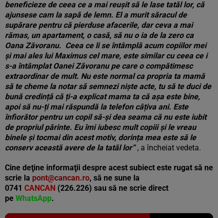
beneficieze de ceea ce a mai reușit să le lase tatăl lor, că
ajunsese cam la sapă de lemn. El a murit săracul de
supărare pentru că pierduse afacerile, dar ceva a mai
rămas, un apartament, o casă, să nu o ia de la zero ca
Oana Zăvoranu.
Ceea ce li se întâmplă acum copiilor mei
și mai ales lui Maximus cel mare, este similar cu ceea ce i
s-a întâmplat Oanei Zăvoranu pe care o compătimesc
extraordinar de mult. Nu este normal ca propria ta mamă
să te cheme la notar să semnezi niște acte, tu să te duci de
bună credință că ți-a explicat mama ta că așa este bine,
apoi să nu-ți mai răspundă la telefon câțiva ani. Este
înfiorător pentru un copil să-și dea seama că nu este iubit
de propriul părinte.
Eu îmi iubesc mult copiii și le vreau
binele și tocmai din acest motiv, dorința mea este să le
conserv această avere de la tatăl lor”
, a încheiat vedeta.
Cine deţine informaţii despre acest subiect este rugat să ne
scrie la
pont@cancan.ro
, să ne sune la
0741
CANCAN
(226.226) sau să ne scrie direct
pe
WhatsApp
.