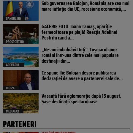
Sub guvernarea Bolojan, România are cea mai
mare inflație din UE, recesiune economică,...
GANDUL.RO
GALERIE FOTO. Ioana Tamaş, apariție
fermecătoare pe plajă! Reacția Adelinei
Pestrițu când a...
PROSPORT.RO
„Ne-am îmbolnăvit toți”. Coșmarul unor
români într-una dintre cele mai populare
destinații din...
ADEVARUL
Ce spune Ilie Bolojan despre publicarea
declarației de avere a partenerei sale de...
DIGI24
Vacanță fără aglomerație după 15 august.
Șase destinații spectaculoase
MEDIAFAX
PARTENERI