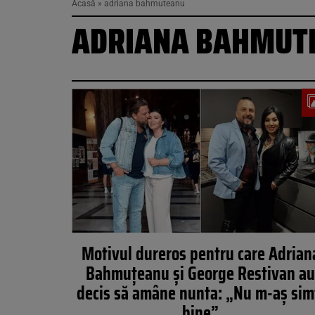
Acasă
»
adriana bahmuteanu
ADRIANA BAHMUT
Motivul dureros pentru care Adrian
Bahmuțeanu și George Restivan a
decis să amâne nunta: „Nu m-aș sim
bine”