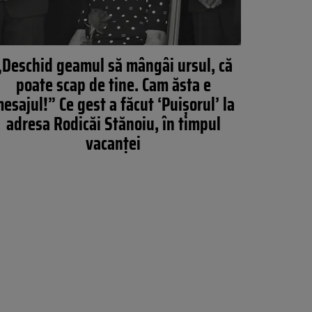
„Deschid geamul să mângâi ursul, că
poate scap de tine. Cam ăsta e
esajul!” Ce gest a făcut ‘Puișorul’ la
adresa Rodicăi Stănoiu, în timpul
vacanței