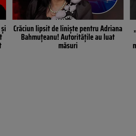
 și
Crăciun lipsit de liniște pentru Adriana
t
Bahmuțeanu! Autoritățile au luat
t
măsuri
m