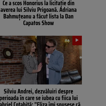
Ce a scos Honorius la licitație din
averea lui Silviu Prigoană. Adriana
Bahmuțeanu a făcut lista la Dan
Capatos Show
Silviu Andrei, dezvăluiri despre
perioada în care se iubea cu fiica lui
abriel Cotabiță: ”Eliza îmi spusese că