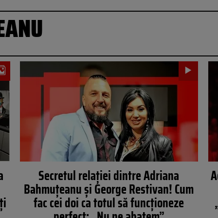
EANU
a
Secretul relației dintre Adriana
A
u
Bahmuțeanu și George Restivan! Cum
ți
fac cei doi ca totul să funcționeze
perfect: „Nu ne abatem”