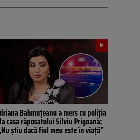
driana Bahmuțeanu a mers cu poliția
la casa răposatului Silviu Prigoană:
„Nu știu dacă fiul meu este în viață”