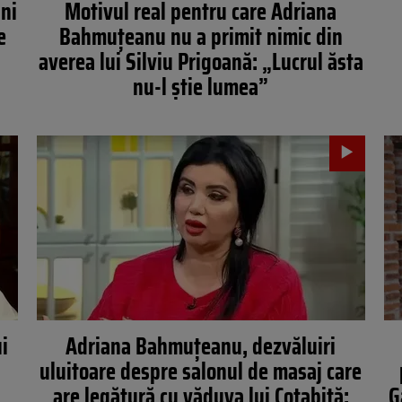
ni
Motivul real pentru care Adriana
e
Bahmuțeanu nu a primit nimic din
averea lui Silviu Prigoană: „Lucrul ăsta
nu-l știe lumea”
i
Adriana Bahmuțeanu, dezvăluiri
uluitoare despre salonul de masaj care
are legătură cu văduva lui Cotabiță:
G