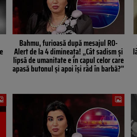
Bahmu, furioasă după mesajul RO-
re
Alert de la 4 dimineața! „Cât sadism și
l
lipsă de umanitate e în capul celor care
apasă butonul și apoi își râd în barbă?”