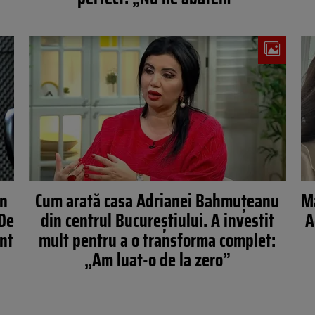
un
Cum arată casa Adrianei Bahmuțeanu
Ma
 De
din centrul Bucureștiului. A investit
A
ent
mult pentru a o transforma complet:
„Am luat-o de la zero”