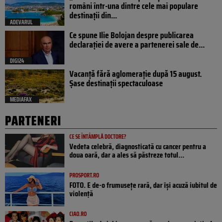
români într-una dintre cele mai populare
destinații din...
ADEVARUL
Ce spune Ilie Bolojan despre publicarea
declarației de avere a partenerei sale de...
DIGI24
Vacanță fără aglomerație după 15 august.
Șase destinații spectaculoase
MEDIAFAX
PARTENERI
CE SE ÎNTÂMPLĂ DOCTORE?
Vedeta celebră, diagnosticată cu cancer pentru a
doua oară, dar a ales să păstreze totul...
PROSPORT.RO
FOTO. E de-o frumusețe rară, dar își acuză iubitul de
violență
CIAO.RO