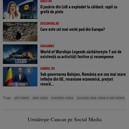
GO4IT.RO
O jucărie din Lidl a explodat la căldură: copil cu
grefă de piele
DESCOPERA.RO
Care este cel mai vechi pod din Europa?
GO4GAMES
World of Warships Legends sărbătorește 7 ani de
existență cu activități festive și recompense
GANDUL.RO
Sub guvernarea Bolojan, România are cea mai mare
inflație din UE, recesiune economică, prețuri
record...
Tags:
abi talent
alex velea
madalin voicu
scandal alex velea si abi talent
Urmărește Cancan pe Social Media