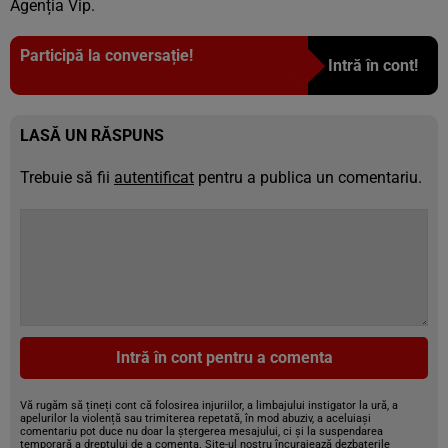
Agenția Vip.
Participă la conversație!
Intră în cont!
LASĂ UN RĂSPUNS
Trebuie să fii
autentificat
pentru a publica un comentariu.
Intră în cont pentru a comenta
Vă rugăm să țineți cont că folosirea injuriilor, a limbajului instigator la ură, a
apelurilor la violență sau trimiterea repetată, în mod abuziv, a aceluiași
comentariu pot duce nu doar la ștergerea mesajului, ci și la suspendarea
temporară a dreptului de a comenta. Site-ul nostru încurajează dezbaterile