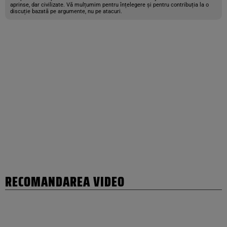
aprinse, dar civilizate. Vă mulțumim pentru înțelegere și pentru contribuția la o
discuție bazată pe argumente, nu pe atacuri.
RECOMANDAREA VIDEO