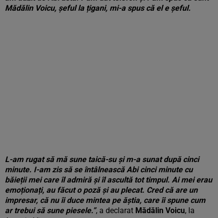
Mădălin Voicu, șeful la țigani, mi-a spus că el e șeful.
L-am rugat să mă sune taică-su și m-a sunat după cinci
minute. I-am zis să se întâlnească Abi cinci minute cu
băieții mei care îl admiră și îl ascultă tot timpul. Ai mei erau
emoționați, au făcut o poză și au plecat. Cred că are un
impresar, că nu îi duce mintea pe ăștia, care îi spune cum
ar trebui să sune piesele.”
, a declarat
Mădălin Voicu
, la