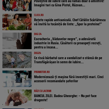
Poveştile de iubire care au rămas doar o amintire!
Imagini tari cu Gina Pistol, Răzvan...
CLICK.RO
Rețete rapide anticaniculă. Chef Cătălin Scărlătescu
vă invită la tocăniță de linte: „Spor la proteine!”
DIGI 24
Escrocheria „Văduvelor negre”, o adevărată
industrie în Rusia. Căsătorii cu proaspeți recruți,
pentru a încasa...
DIGI24
Ce riscă bărbatul care a vandalizat o stâncă de pe
Transfăgărășan în semn de iubire...
PROMOTOR.RO
Modernizează-ți mașina fără investiții mari. Cinci
accesorii recomandate șoferilor
RÂZI CU LACRIMI
BANCUL ZILEI. Badea Gheorghe: – Nu pot face
dragoste!