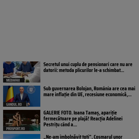
Secretul unui cuplu de pensionari care nu are
datorii: metoda plicurilor le-a schimbat...
MEDIAFAX
Sub guvernarea Bolojan, România are cea mai
mare inflație din UE, recesiune economică,...
GANDUL.RO
GALERIE FOTO. Ioana Tamaş, apariție
fermecătoare pe plajă! Reacția Adelinei
Pestrițu când a...
PROSPORT.RO
„Ne-am îmbolnăvit toți”. Coșmarul unor