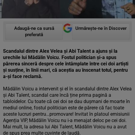
Adaugă-ne ca sursă
Urmărește-ne în Discover
preferată
Scandalul dintre Alex Velea și Abi Talent a ajuns și la
urechile lui Mădălin Voicu. Fostul politician și-a spus
părerea sinceră despre cele întâmplate între cei doi artiști
și susține, în linii mari, că aceștia au înscenat totul, pentru
a-și face reclamă.
Mădălin Voicu a intervenit și el în scandalul dintre Alex Velea
și Abi Talent, scandal care încă ține prima pagină a
tabloidelor. Cu toate că cei doi se dau dușmani de moarte în
mediul online, fostul politician este de părere că fac toate
aceste lucruri pentru…promovare! Invitat în platoul emisiunii
Agenția VIP, Mădălin Voicu nu i-a menajat deloc pe cei doi.
Mai mult, la adresa lui Abi Talent, Mădălin Voicu nu a avut
de spus prea multe cuvinte de laudă.