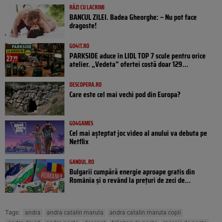
RÂZI CU LACRIMI
BANCUL ZILEI. Badea Gheorghe: – Nu pot face
dragoste!
GO4IT.RO
PARKSIDE aduce în LIDL TOP 7 scule pentru orice
atelier. „Vedeta” ofertei costă doar 129...
DESCOPERA.RO
Care este cel mai vechi pod din Europa?
GO4GAMES
Cel mai așteptat joc video al anului va debuta pe
Netflix
GANDUL.RO
Bulgarii cumpără energie aproape gratis din
România și o revând la prețuri de zeci de...
Tags:
andra
andra catalin maruta
andra catalin maruta copii