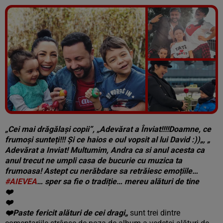
Vezi galeria foto
4 poze
„Cei mai drăgălași copii”, „
Adevărat a Înviat!!!!Doamne, ce
frumoși sunteți!!! Și ce haios e oul vopsit al lui David :))
„, „
Adevărat a Inviat! Multumim, Andra ca si anul acesta ca
anul trecut ne umpli casa de bucurie cu muzica ta
frumoasa! Astept cu nerăbdare sa retrăiesc emoțiile…
#
AIEVEA
… sper sa fie o tradiție… mereu alături de tine
❤️
❤️
❤️
Paste fericit alături de cei dragi
„
sunt trei dintre