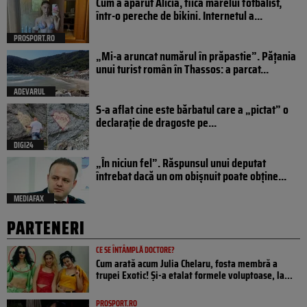
Cum a apărut Alicia, fiica marelui fotbalist,
într-o pereche de bikini. Internetul a...
PROSPORT.RO
„Mi-a aruncat numărul în prăpastie”. Pățania
unui turist român în Thassos: a parcat...
ADEVARUL
S-a aflat cine este bărbatul care a „pictat” o
declarație de dragoste pe...
DIGI24
„În niciun fel”. Răspunsul unui deputat
întrebat dacă un om obișnuit poate obține...
MEDIAFAX
PARTENERI
CE SE ÎNTÂMPLĂ DOCTORE?
Cum arată acum Julia Chelaru, fosta membră a
trupei Exotic! Și-a etalat formele voluptoase, la...
PROSPORT.RO