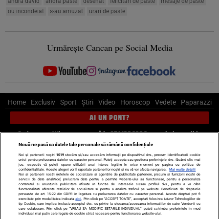
andra david
andra paste
desenat
felicitari de paste
mesaje de paste
ou incondeiat
s-au amuzat
urari de paste
Urmărește Cancan pe Social Media
Home
Exclusiv
Sport
Știri
Video
Horoscop
Vedete
Paparazzi
AI UN PONT?
Scrie-ne pe Whatsapp
, sună la 0741226226 sau trimite mail la
pont@cancan.ro
Nouă ne pasă ca datele tale personale să rămână confidențiale
Noi și partenerii noștri
1019
stocăm și/sau accesăm informații pe dispozitivul dvs., precum identificatorii cookie
unici pentru prelucrarea datelor cu caracter personal. Puteți accepta sau gestiona preferințele dvs. făcând clic mai
Știri interne
Știri externe
Politică
jos, respectiv vă puteți opune utilizării unui interes legitim în orice moment pe pagina cu politica de
confidențialitate. Aceste alegeri vor fi raportate partenerilor noștri și nu vă vor afecta navigarea.
Mai multe detalii
Noi si partenerii nostri (retelele de socializare si agentiile de publicitate partenere, precum si furnizorii nostri de
servicii de date analitice) prelucram date pentru a permite website-ului sa functioneze, pentru a personaliza
Ultimele stiri
Diete
Insula Iubirii
Dictionar de vise
LIFE STYLE
continutul si anunturile publicitare afisate in functie de interesele si/sau profilul dvs., pentru a va oferi
functionalitati aferente retelelor de socializare si pentru a analiza traficul pe website. Beneficiati de drepturile
Horoscop
prevazute de art. 15-22 din GDPR in legatura cu prelucrarea datelor cu caracter personal. Aceste drepturi pot fi
exercitate prin modalitatea indicata
aici
. Prin click pe “ACCEPT TOATE”, acceptati folosirea tuturor Tehnologiilor de
tip Cookie, care implica inclusiv acceptul dvs. cu privire la stocarea/accesarea informatiilor de catre Vendor-ii cu
Echipa editorială
Termeni si condiții
Politica de confidențialitate
care colaboram. Prin click pe “VREAU SA MODIFIC SETARILE INDIVIDUAL” puteti schimba preferintele in mod
individual, mai putin cele legate de cookie strict necesare pentru functionarea website-ului.