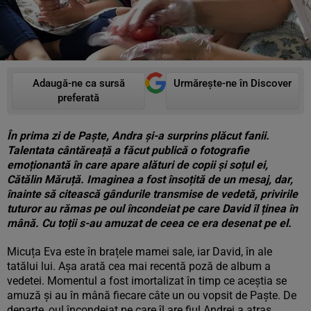
Adaugă-ne ca sursă
Urmărește-ne în Discover
preferată
În prima zi de Paște, Andra și-a surprins plăcut fanii.
Talentata cântăreață a făcut publică o fotografie
emoționantă în care apare alături de copii și soțul ei,
Cătălin Măruță. Imaginea a fost însoțită de un mesaj, dar,
înainte să citească gândurile transmise de vedetă, privirile
tuturor au rămas pe oul încondeiat pe care David îl ținea în
mână. Cu toții s-au amuzat de ceea ce era desenat pe el.
Micuța Eva este în brațele mamei sale, iar David, în ale
tatălui lui. Așa arată cea mai recentă poză de album a
vedetei. Momentul a fost imortalizat în timp ce aceștia se
amuză și au în mână fiecare câte un ou vopsit de Paște. De
departe, oul încondeiat pe care îl are fiul Andrei a atras