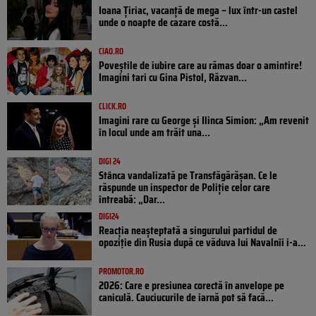
Ioana Țiriac, vacanță de mega – lux într-un castel
unde o noapte de cazare costă...
CIAO.RO
Poveştile de iubire care au rămas doar o amintire!
Imagini tari cu Gina Pistol, Răzvan...
CLICK.RO
Imagini rare cu George și Ilinca Simion: „Am revenit
în locul unde am trăit una...
DIGI 24
Stânca vandalizată pe Transfăgărășan. Ce le
răspunde un inspector de Poliție celor care
întreabă: „Dar...
DIGI24
Reacția neașteptată a singurului partidul de
opoziţie din Rusia după ce văduva lui Navalnîi i-a...
PROMOTOR.RO
2026: Care e presiunea corectă în anvelope pe
caniculă. Cauciucurile de iarnă pot să facă...