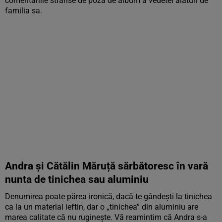
comentariile strânse de poza de album a vedetei alături de
familia sa.
Andra și Cătălin Măruță sărbătoresc în vară
nunta de tinichea sau aluminiu
Denumirea poate părea ironică, dacă te gândeşti la tinichea
ca la un material ieftin, dar o „tinichea” din aluminiu are
marea calitate că nu rugineşte. Vă reamintim că Andra s-a