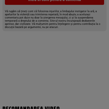
Vă rugăm să țineți cont că folosirea injuriilor, a limbajului instigator la ură, a
apelurilor la violență sau trimiterea repetată, în mod abuziv, a aceluiași
comentariu pot duce nu doar la ștergerea mesajului, ci și la suspendarea
temporară a dreptului de a comenta. Site-ul nostru încurajează dezbaterile
aprinse, dar civilizate. Vă mulțumim pentru înțelegere și pentru contribuția la o
discuție bazată pe argumente, nu pe atacuri.
RECOMANDAREA VIDEO