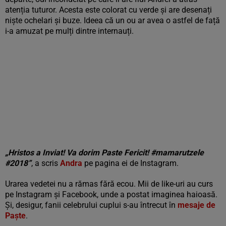
atenția tuturor. Acesta este colorat cu verde și are desenați
niște ochelari și buze. Ideea că un ou ar avea o astfel de față
i-a amuzat pe mulți dintre internauți.
„Hristos a Inviat! Va dorim Paste Fericit! #mamarutzele
#2018”
, a scris
Andra
pe pagina ei de Instagram.
Urarea vedetei nu a rămas fără ecou. Mii de like-uri au curs
pe Instagram și Facebook, unde a postat imaginea haioasă.
Și, desigur, fanii celebrului cuplui s-au întrecut în
mesaje de
Paște
.