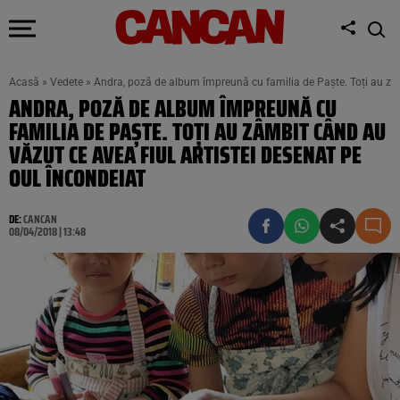
Acasă
»
Vedete
»
Andra, poză de album împreună cu familia de Paște. Toți au zâmb
ANDRA, POZĂ DE ALBUM ÎMPREUNĂ CU
FAMILIA DE PAȘTE. TOȚI AU ZÂMBIT CÂND AU
VĂZUT CE AVEA FIUL ARTISTEI DESENAT PE
OUL ÎNCONDEIAT
DE:
CANCAN
08/04/2018 | 13:48