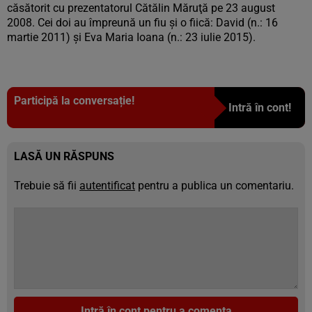
căsătorit cu prezentatorul Cătălin Măruţă pe 23 august
2008. Cei doi au împreună un fiu şi o fiică: David (n.: 16
martie 2011) şi Eva Maria Ioana (n.: 23 iulie 2015).
Participă la conversație!
Intră în cont!
LASĂ UN RĂSPUNS
Trebuie să fii
autentificat
pentru a publica un comentariu.
Intră în cont pentru a comenta