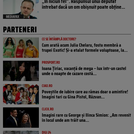
„În niciun fel”. Răspunsul unui deputat
întrebat dacă un om obișnuit poate obține...
MEDIAFAX
PARTENERI
CE SE ÎNTÂMPLĂ DOCTORE?
Cum arată acum Julia Chelaru, fosta membră a
trupei Exotic! Și-a etalat formele voluptoase, la...
PROSPORT.RO
Ioana Țiriac, vacanță de mega – lux într-un castel
unde o noapte de cazare costă...
CIAO.RO
Poveştile de iubire care au rămas doar o amintire!
Imagini tari cu Gina Pistol, Răzvan...
CLICK.RO
Imagini rare cu George și Ilinca Simion: „Am revenit
în locul unde am trăit una...
DIGI 24