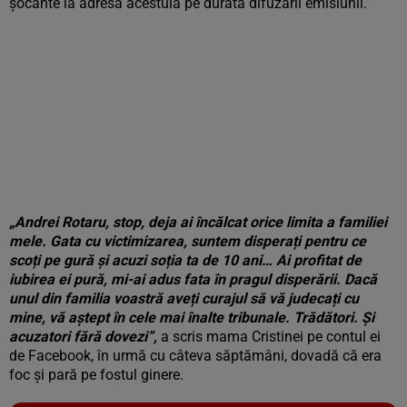
șocante la adresa acestuia pe durata difuzării emisiunii.
„Andrei Rotaru, stop, deja ai încălcat orice limita a familiei
mele. Gata cu victimizarea, suntem disperați pentru ce
scoți pe gură și acuzi soția ta de 10 ani… Ai profitat de
iubirea ei pură, mi-ai adus fata în pragul disperării. Dacă
unul din familia voastră aveți curajul să vă judecați cu
mine, vă aștept în cele mai înalte tribunale. Trădători. Și
acuzatori fără dovezi”,
a scris mama Cristinei pe contul ei
de Facebook, în urmă cu câteva săptămâni, dovadă că era
foc și pară pe fostul ginere.