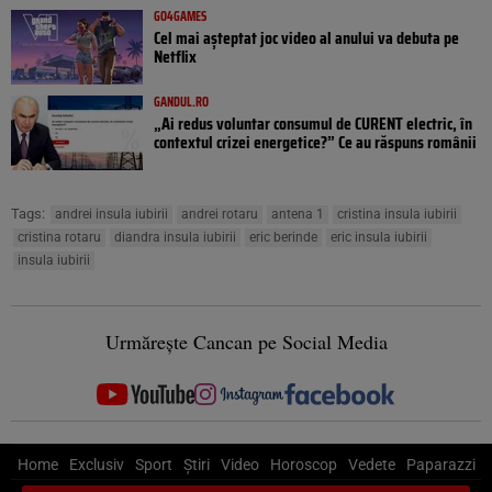
GO4GAMES
Cel mai așteptat joc video al anului va debuta pe
Netflix
GANDUL.RO
„Ai redus voluntar consumul de CURENT electric, în
contextul crizei energetice?” Ce au răspuns românii
Tags:
andrei insula iubirii
andrei rotaru
antena 1
cristina insula iubirii
cristina rotaru
diandra insula iubirii
eric berinde
eric insula iubirii
insula iubirii
Urmărește Cancan pe Social Media
Home
Exclusiv
Sport
Știri
Video
Horoscop
Vedete
Paparazzi