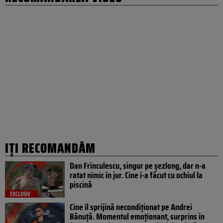
IȚI RECOMANDĂM
Dan Frînculescu, singur pe șezlong, dar n-a
ratat nimic în jur. Cine i-a făcut cu ochiul la
piscină
EXCLUSIV
Cine îl sprijină necondiționat pe Andrei
Bănuță. Momentul emoționant, surprins în