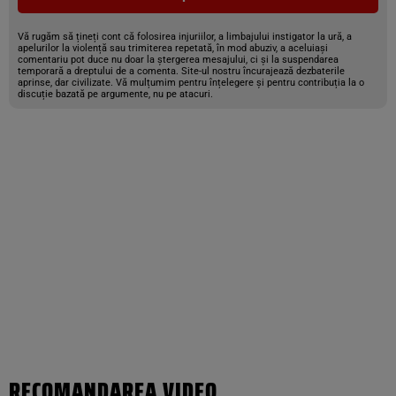
Vă rugăm să țineți cont că folosirea injuriilor, a limbajului instigator la ură, a
apelurilor la violență sau trimiterea repetată, în mod abuziv, a aceluiași
comentariu pot duce nu doar la ștergerea mesajului, ci și la suspendarea
temporară a dreptului de a comenta. Site-ul nostru încurajează dezbaterile
aprinse, dar civilizate. Vă mulțumim pentru înțelegere și pentru contribuția la o
discuție bazată pe argumente, nu pe atacuri.
RECOMANDAREA VIDEO