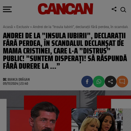
Acasă
»
Exclusiv
»
Andrei de la ”Insula Iubirii”, declarații fără perdea, în scandal
ANDREI DE LA ”INSULA IUBIRII”, DECLARAȚII
FĂRĂ PERDEA, ÎN SCANDALUL DECLANȘAT DE
MAMA CRISTINEI, CARE L-A ”DISTRUS”
PUBLIC! ”SUNTEM DISPERAȚI! SĂ RĂSPUNDĂ
FĂRĂ DURERE LA …”
DE:
BIANCA DRĂGAN
09/11/2024 | 23:40