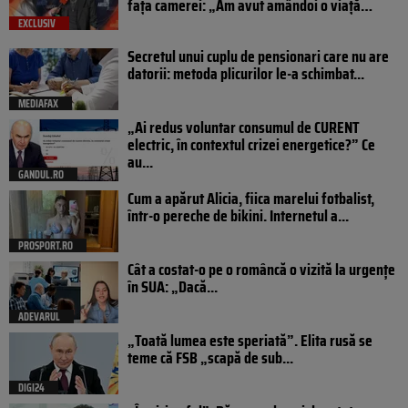
fața camerei: „Am avut amândoi o viață…
EXCLUSIV
Secretul unui cuplu de pensionari care nu are
datorii: metoda plicurilor le-a schimbat...
MEDIAFAX
„Ai redus voluntar consumul de CURENT
electric, în contextul crizei energetice?” Ce
au...
GANDUL.RO
Cum a apărut Alicia, fiica marelui fotbalist,
într-o pereche de bikini. Internetul a...
PROSPORT.RO
Cât a costat-o pe o româncă o vizită la urgențe
în SUA: „Dacă...
ADEVARUL
„Toată lumea este speriată”. Elita rusă se
teme că FSB „scapă de sub...
DIGI24