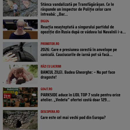
Stânca vandalizată pe Transfăgărășan. Ce le
răspunde un inspector de Poliție celor care
întreabă: „Dar...
DIGI24
Reacția neașteptată a singurului partidul de
opoziţie din Rusia după ce văduva lui Navalnîi i-a...
PROMOTOR.RO
2026: Care e presiunea corectă în anvelope pe
caniculă. Cauciucurile de iarnă pot să facă...
RÂZI CU LACRIMI
BANCUL ZILEI. Badea Gheorghe: – Nu pot face
dragoste!
GO4IT.RO
PARKSIDE aduce în LIDL TOP 7 scule pentru orice
atelier. „Vedeta” ofertei costă doar 129...
DESCOPERA.RO
Care este cel mai vechi pod din Europa?