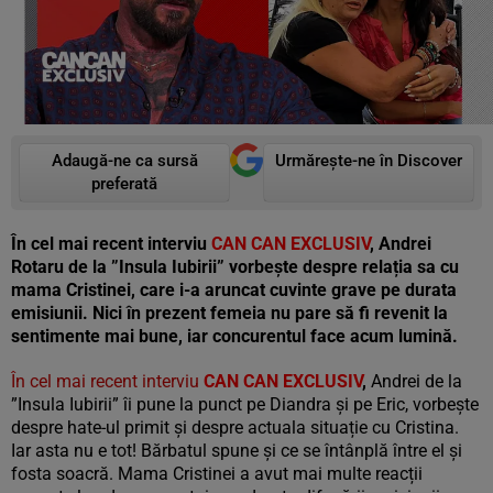
Adaugă-ne ca sursă
Urmărește-ne în Discover
preferată
În cel mai recent interviu
CAN CAN EXCLUSIV
, Andrei
Rotaru de la ”Insula Iubirii” vorbește despre relația sa cu
mama Cristinei, care i-a aruncat cuvinte grave pe durata
emisiunii. Nici în prezent femeia nu pare să fi revenit la
sentimente mai bune, iar concurentul face acum lumină.
În cel mai recent interviu
CAN CAN EXCLUSIV
,
Andrei de la
”Insula Iubirii” îi pune la punct pe Diandra și pe Eric, vorbește
despre hate-ul primit și despre actuala situație cu Cristina.
Iar asta nu e tot! Bărbatul spune și ce se întânplă între el și
fosta soacră. Mama Cristinei a avut mai multe reacții