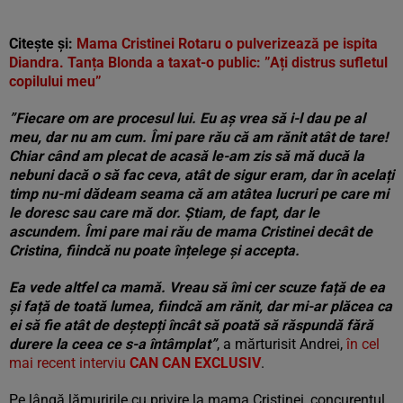
Citește și:
Mama Cristinei Rotaru o pulverizează pe ispita
Diandra. Tanța Blonda a taxat-o public: ”Ați distrus sufletul
copilului meu”
”Fiecare om are procesul lui. Eu aș vrea să i-l dau pe al
meu, dar nu am cum. Îmi pare rău că am rănit atât de tare!
Chiar când am plecat de acasă le-am zis să mă ducă la
nebuni dacă o să fac ceva, atât de sigur eram, dar în acelați
timp nu-mi dădeam seama că am atâtea lucruri pe care mi
le doresc sau care mă dor. Știam, de fapt, dar le
ascundem. Îmi pare mai rău de mama Cristinei decât de
Cristina, fiindcă nu poate înțelege și accepta.
Ea vede altfel ca mamă. Vreau să îmi cer scuze față de ea
și față de toată lumea, fiindcă am rănit, dar mi-ar plăcea ca
ei să fie atât de deștepți încât să poată să răspundă fără
durere la ceea ce s-a întâmplat”
, a mărturisit Andrei,
în cel
mai recent interviu
CAN CAN EXCLUSIV
.
Pe lângă lămuririle cu privire la mama Cristinei, concurentul