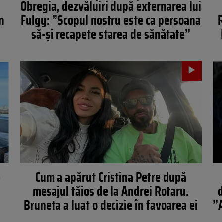
Obregia, dezvăluiri după externarea lui
n
Fulgy: ”Scopul nostru este ca persoana
R
să-și recapete starea de sănătate”
e
Cum a apărut Cristina Petre după
mesajul tăios de la Andrei Rotaru.
Bruneta a luat o decizie în favoarea ei
”A