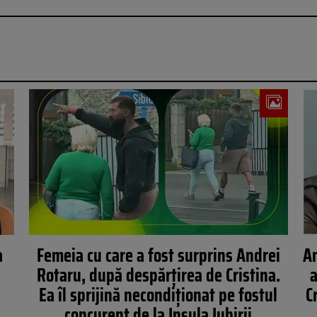
a
Femeia cu care a fost surprins Andrei
An
Rotaru, după despărțirea de Cristina.
a
Ea îl sprijină necondiționat pe fostul
C
concurent de la Insula Iubirii