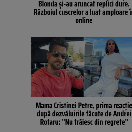
Blonda și-au aruncat replici dure.
Războiul cuscrelor a luat amploare î
online
Mama Cristinei Petre, prima reacți
după dezvăluirile făcute de Andrei
Rotaru: ”Nu trăiesc din regrete”