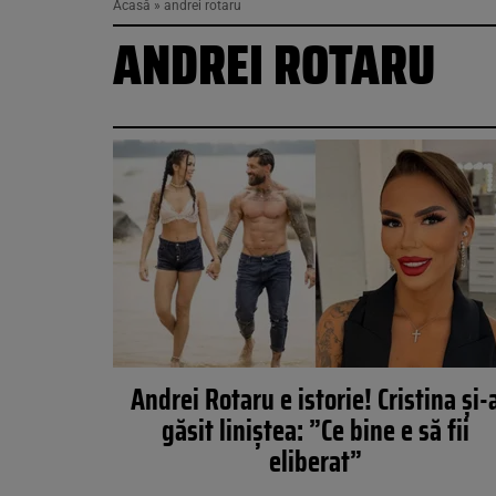
Acasă
»
andrei rotaru
ANDREI ROTARU
Andrei Rotaru e istorie! Cristina și-
găsit liniștea: ”Ce bine e să fii
eliberat”