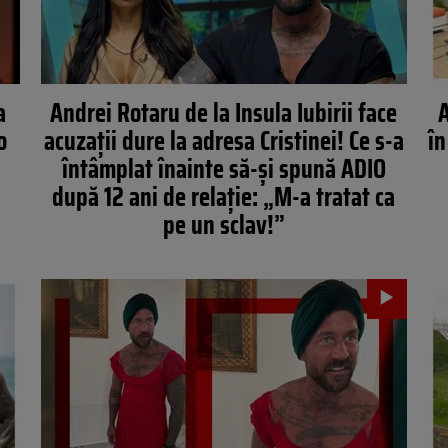
a
Andrei Rotaru de la Insula Iubirii face
A
o
acuzații dure la adresa Cristinei! Ce s-a
în
întâmplat înainte să-și spună ADIO
după 12 ani de relație: „M-a tratat ca
pe un sclav!”