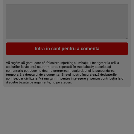
Intră în cont pentru a comenta
Vă rugăm să țineți cont că folosirea injuriilor, a limbajului instigator la ură, a
apelurilor la violență sau trimiterea repetată, în mod abuziv, a aceluiași
comentariu pot duce nu doar la ștergerea mesajului, ci și la suspendarea
temporară a dreptului de a comenta. Site-ul nostru încurajează dezbaterile
aprinse, dar civilizate. Vă mulțumim pentru înțelegere și pentru contribuția la o
discuție bazată pe argumente, nu pe atacuri.