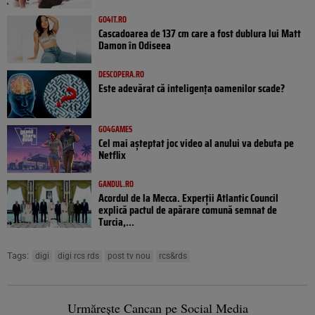
GO4IT.RO
Cascadoarea de 137 cm care a fost dublura lui Matt
Damon în Odiseea
DESCOPERA.RO
Este adevărat că inteligența oamenilor scade?
GO4GAMES
Cel mai așteptat joc video al anului va debuta pe
Netflix
GANDUL.RO
Acordul de la Mecca. Experții Atlantic Council
explică pactul de apărare comună semnat de
Turcia,...
Tags:
digi
digi rcs rds
post tv nou
rcs&rds
Urmărește Cancan pe Social Media