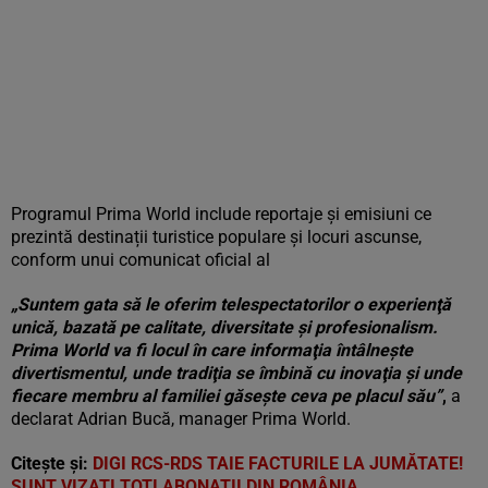
Programul Prima World include reportaje și emisiuni ce
prezintă destinații turistice populare și locuri ascunse,
conform unui comunicat oficial al
„Suntem gata să le oferim telespectatorilor o experienţă
unică, bazată pe calitate, diversitate şi profesionalism.
Prima World va fi locul în care informaţia întâlneşte
divertismentul, unde tradiţia se îmbină cu inovaţia şi unde
fiecare membru al familiei găseşte ceva pe placul său”
,
a
declarat Adrian Bucă, manager Prima World.
Citește și:
DIGI RCS-RDS TAIE FACTURILE LA JUMĂTATE!
SUNT VIZAȚI TOȚI ABONAȚII DIN ROMÂNIA