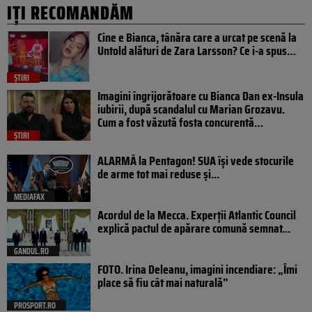
IȚI RECOMANDĂM
Cine e Bianca, tânăra care a urcat pe scenă la
Untold alături de Zara Larsson? Ce i-a spus…
ȘTIRI
Imagini îngrijorătoare cu Bianca Dan ex-Insula
iubirii, după scandalul cu Marian Grozavu.
Cum a fost văzută fosta concurentă…
ȘTIRI
ALARMĂ la Pentagon! SUA își vede stocurile
de arme tot mai reduse și...
MEDIAFAX
Acordul de la Mecca. Experții Atlantic Council
explică pactul de apărare comună semnat...
GANDUL.RO
FOTO. Irina Deleanu, imagini incendiare: „Îmi
place să fiu cât mai naturală”
PROSPORT.RO