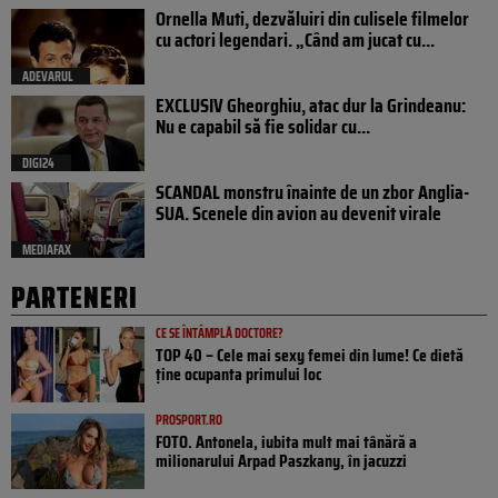
Ornella Muti, dezvăluiri din culisele filmelor
cu actori legendari. „Când am jucat cu...
ADEVARUL
EXCLUSIV Gheorghiu, atac dur la Grindeanu:
Nu e capabil să fie solidar cu...
DIGI24
SCANDAL monstru înainte de un zbor Anglia-
SUA. Scenele din avion au devenit virale
MEDIAFAX
PARTENERI
CE SE ÎNTÂMPLĂ DOCTORE?
TOP 40 – Cele mai sexy femei din lume! Ce dietă
ține ocupanta primului loc
PROSPORT.RO
FOTO. Antonela, iubita mult mai tânără a
milionarului Arpad Paszkany, în jacuzzi