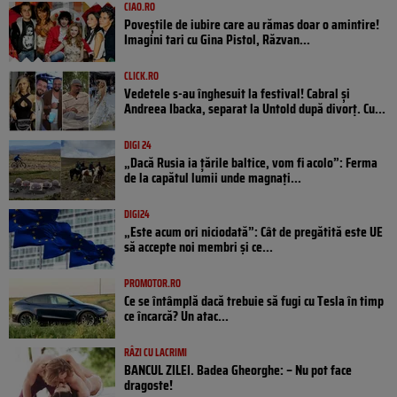
CIAO.RO
Poveştile de iubire care au rămas doar o amintire!
Imagini tari cu Gina Pistol, Răzvan...
CLICK.RO
Vedetele s-au înghesuit la festival! Cabral și
Andreea Ibacka, separat la Untold după divorț. Cu...
DIGI 24
„Dacă Rusia ia țările baltice, vom fi acolo”: Ferma
de la capătul lumii unde magnați...
DIGI24
„Este acum ori niciodată”: Cât de pregătită este UE
să accepte noi membri și ce...
PROMOTOR.RO
Ce se întâmplă dacă trebuie să fugi cu Tesla în timp
ce încarcă? Un atac...
RÂZI CU LACRIMI
BANCUL ZILEI. Badea Gheorghe: – Nu pot face
dragoste!