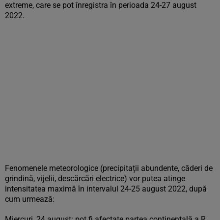
extreme, care se pot înregistra în perioada 24-27 august
2022.
Fenomenele meteorologice (precipitații abundente, căderi de
grindină, vijelii, descărcări electrice) vor putea atinge
intensitatea maximă în intervalul 24-25 august 2022, după
cum urmează:
Miercuri, 24 august: pot fi afectate partea continentală a R.