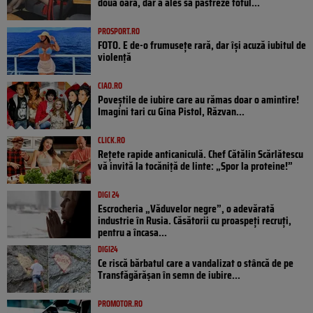
doua oară, dar a ales să păstreze totul...
PROSPORT.RO
FOTO. E de-o frumusețe rară, dar își acuză iubitul de
violență
CIAO.RO
Poveştile de iubire care au rămas doar o amintire!
Imagini tari cu Gina Pistol, Răzvan...
CLICK.RO
Rețete rapide anticaniculă. Chef Cătălin Scărlătescu
vă invită la tocăniță de linte: „Spor la proteine!”
DIGI 24
Escrocheria „Văduvelor negre”, o adevărată
industrie în Rusia. Căsătorii cu proaspeți recruți,
pentru a încasa...
DIGI24
Ce riscă bărbatul care a vandalizat o stâncă de pe
Transfăgărășan în semn de iubire...
PROMOTOR.RO