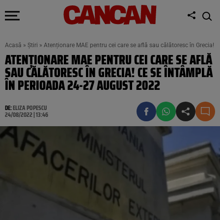
Acasă
»
Știri
»
Atenționare MAE pentru cei care se află sau călătoresc în Grecia!
ATENȚIONARE MAE PENTRU CEI CARE SE AFLĂ
SAU CĂLĂTORESC ÎN GRECIA! CE SE ÎNTÂMPLĂ
ÎN PERIOADA 24-27 AUGUST 2022
DE:
ELIZA POPESCU
24/08/2022 | 13:46