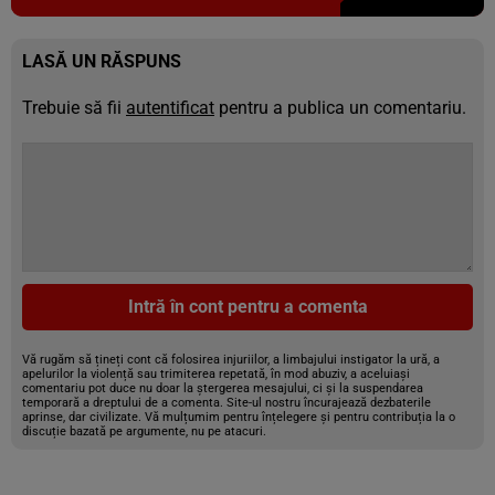
LASĂ UN RĂSPUNS
Trebuie să fii
autentificat
pentru a publica un comentariu.
Intră în cont pentru a comenta
Vă rugăm să țineți cont că folosirea injuriilor, a limbajului instigator la ură, a
apelurilor la violență sau trimiterea repetată, în mod abuziv, a aceluiași
comentariu pot duce nu doar la ștergerea mesajului, ci și la suspendarea
temporară a dreptului de a comenta. Site-ul nostru încurajează dezbaterile
aprinse, dar civilizate. Vă mulțumim pentru înțelegere și pentru contribuția la o
discuție bazată pe argumente, nu pe atacuri.