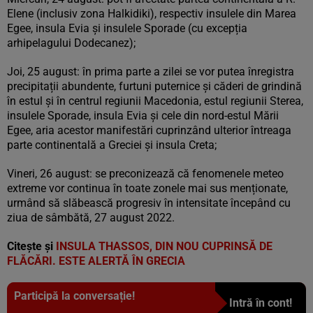
Elene (inclusiv zona Halkidiki), respectiv insulele din Marea
Egee, insula Evia și insulele Sporade (cu excepția
arhipelagului Dodecanez);
Joi, 25 august: în prima parte a zilei se vor putea înregistra
precipitații abundente, furtuni puternice și căderi de grindină
în estul și în centrul regiunii Macedonia, estul regiunii Sterea,
insulele Sporade, insula Evia și cele din nord-estul Mării
Egee, aria acestor manifestări cuprinzând ulterior întreaga
parte continentală a Greciei și insula Creta;
Vineri, 26 august: se preconizează că fenomenele meteo
extreme vor continua în toate zonele mai sus menționate,
urmând să slăbească progresiv în intensitate începând cu
ziua de sâmbătă, 27 august 2022.
Citește și
INSULA THASSOS, DIN NOU CUPRINSĂ DE
FLĂCĂRI. ESTE ALERTĂ ÎN GRECIA
Participă la conversație!
Intră în cont!