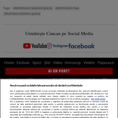
Tags:
atentionare calatorie grecia
atentionare mae
fenomene extreme grecia
Urmărește Cancan pe Social Media
Home
Exclusiv
Sport
Știri
Video
Horoscop
Vedete
Paparazzi
AI UN PONT?
Scrie-ne pe Whatsapp
, sună la 0741226226 sau trimite mail la
pont@cancan.ro
Nouă ne pasă ca datele tale personale să rămână confidențiale
Noi și partenerii noștri
1019
stocăm și/sau accesăm informații pe dispozitivul dvs., precum identificatorii cookie
unici pentru prelucrarea datelor cu caracter personal. Puteți accepta sau gestiona preferințele dvs. făcând clic mai
Știri interne
Știri externe
Politică
jos, respectiv vă puteți opune utilizării unui interes legitim în orice moment pe pagina cu politica de
confidențialitate. Aceste alegeri vor fi raportate partenerilor noștri și nu vă vor afecta navigarea.
Mai multe detalii
Noi si partenerii nostri (retelele de socializare si agentiile de publicitate partenere, precum si furnizorii nostri de
servicii de date analitice) prelucram date pentru a permite website-ului sa functioneze, pentru a personaliza
Ultimele stiri
Diete
Insula Iubirii
Dictionar de vise
LIFE STYLE
continutul si anunturile publicitare afisate in functie de interesele si/sau profilul dvs., pentru a va oferi
functionalitati aferente retelelor de socializare si pentru a analiza traficul pe website. Beneficiati de drepturile
Horoscop
prevazute de art. 15-22 din GDPR in legatura cu prelucrarea datelor cu caracter personal. Aceste drepturi pot fi
exercitate prin modalitatea indicata
aici
. Prin click pe “ACCEPT TOATE”, acceptati folosirea tuturor Tehnologiilor de
tip Cookie, care implica inclusiv acceptul dvs. cu privire la stocarea/accesarea informatiilor de catre Vendor-ii cu