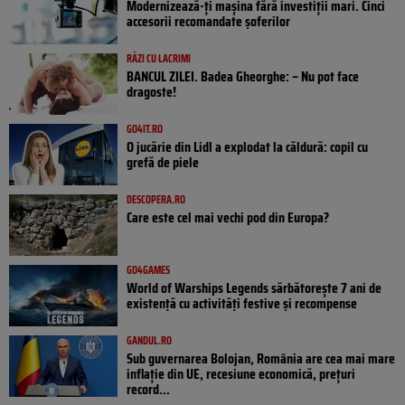
Modernizează-ți mașina fără investiții mari. Cinci
accesorii recomandate șoferilor
RÂZI CU LACRIMI
BANCUL ZILEI. Badea Gheorghe: – Nu pot face
dragoste!
GO4IT.RO
O jucărie din Lidl a explodat la căldură: copil cu
grefă de piele
DESCOPERA.RO
Care este cel mai vechi pod din Europa?
GO4GAMES
World of Warships Legends sărbătorește 7 ani de
existență cu activități festive și recompense
GANDUL.RO
Sub guvernarea Bolojan, România are cea mai mare
inflație din UE, recesiune economică, prețuri
record...