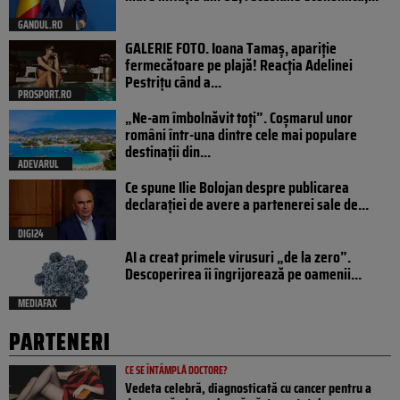
GANDUL.RO
GALERIE FOTO. Ioana Tamaş, apariție
fermecătoare pe plajă! Reacția Adelinei
Pestrițu când a...
PROSPORT.RO
„Ne-am îmbolnăvit toți”. Coșmarul unor
români într-una dintre cele mai populare
destinații din...
ADEVARUL
Ce spune Ilie Bolojan despre publicarea
declarației de avere a partenerei sale de...
DIGI24
AI a creat primele virusuri „de la zero”.
Descoperirea îi îngrijorează pe oamenii...
MEDIAFAX
PARTENERI
CE SE ÎNTÂMPLĂ DOCTORE?
Vedeta celebră, diagnosticată cu cancer pentru a