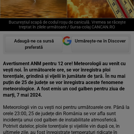
Bucureștiul scapă de codul roșu de caniculă. Vremea se răcește
treptat în zilele următoare / Sursa-colaj CANCAN.RO
Adaugă-ne ca sursă
Urmărește-ne în Discover
preferată
Avertisment ANM pentru 12 ore! Meteorologii au venit cu
vești noi. În următoarele ore, se vor înregistra ploi
torențiale, grindină și vijelii în jumătate de țară. În nu mai
puțin de 25 de județe se vor înregistra aceste fenomene
meteorologice. A fost emis un cod galben pentru ziua de
marți, 7 mai 2024.
Meteorologii vin cu vești noi pentru următoarele ore. Până la
orele 23:00, 25 de județe din România se vor afla sunt
incidența unui cod galben de instabilitate atmosferică.
Potrivit datelor, ploile torențiale și vijeliile vin după ce, în
ultimele zile, au fost înregistrate temperaturi ridicate în