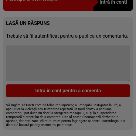
Intră în cont!
LASĂ UN RĂSPUNS
Trebuie să fii
autentificat
pentru a publica un comentariu.
Intră în cont pentru a comenta
Vă rugăm să țineți cont că folosirea injuriilor, a limbajului instigator la ură, a
apelurilor la violență sau trimiterea repetată, în mod abuziv, a aceluiași
comentariu pot duce nu doar la ștergerea mesajului, ci și la suspendarea
temporară a dreptului de a comenta. Site-ul nostru încurajează dezbaterile
aprinse, dar civilizate. Vă mulțumim pentru înțelegere și pentru contribuția la o
discuție bazată pe argumente, nu pe atacuri.