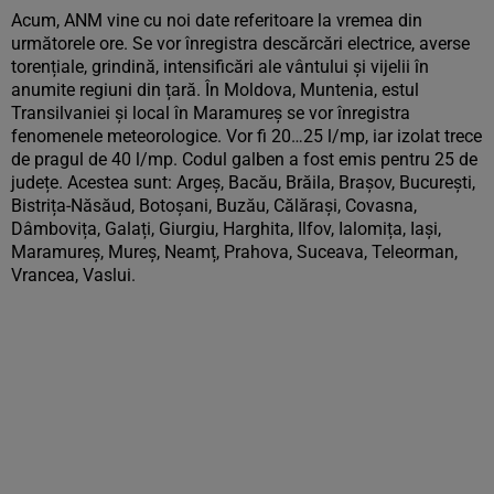
Acum, ANM vine cu noi date referitoare la vremea din
următorele ore. Se vor înregistra descărcări electrice, averse
torențiale, grindină, intensificări ale vântului și vijelii în
anumite regiuni din țară. În Moldova, Muntenia, estul
Transilvaniei și local în Maramureș se vor înregistra
fenomenele meteorologice. Vor fi 20…25 l/mp, iar izolat trece
de pragul de 40 l/mp. Codul galben a fost emis pentru 25 de
județe. Acestea sunt: Argeș, Bacău, Brăila, Brașov, București,
Bistrița-Năsăud, Botoșani, Buzău, Călărași, Covasna,
Dâmbovița, Galați, Giurgiu, Harghita, Ilfov, Ialomița, Iași,
Maramureș, Mureș, Neamț, Prahova, Suceava, Teleorman,
Vrancea, Vaslui.