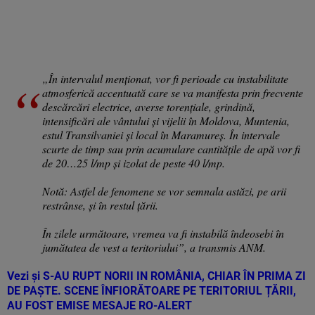
„În intervalul menționat, vor fi perioade cu instabilitate
atmosferică accentuată care se va manifesta prin frecvente
descărcări electrice, averse torențiale, grindină,
intensificări ale vântului și vijelii în Moldova, Muntenia,
estul Transilvaniei și local în Maramureș. În intervale
scurte de timp sau prin acumulare cantitățile de apă vor fi
de 20…25 l/mp și izolat de peste 40 l/mp.
Notă: Astfel de fenomene se vor semnala astăzi, pe arii
restrânse, și în restul țării.
În zilele următoare, vremea va fi instabilă îndeosebi în
jumătatea de vest a teritoriului”, a transmis ANM.
Vezi și
S-AU RUPT NORII IN ROMÂNIA, CHIAR ÎN PRIMA ZI
DE PAȘTE. SCENE ÎNFIORĂTOARE PE TERITORIUL ȚĂRII,
AU FOST EMISE MESAJE RO-ALERT