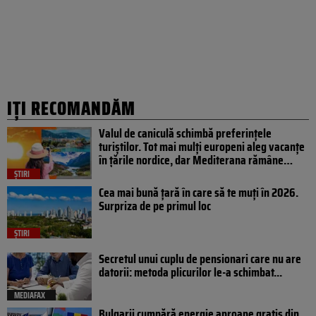
IȚI RECOMANDĂM
Valul de caniculă schimbă preferințele
turiștilor. Tot mai mulți europeni aleg vacanțe
în țările nordice, dar Mediterana rămâne…
ȘTIRI
Cea mai bună țară în care să te muți în 2026.
Surpriza de pe primul loc
ȘTIRI
Secretul unui cuplu de pensionari care nu are
datorii: metoda plicurilor le-a schimbat...
MEDIAFAX
Bulgarii cumpără energie aproape gratis din