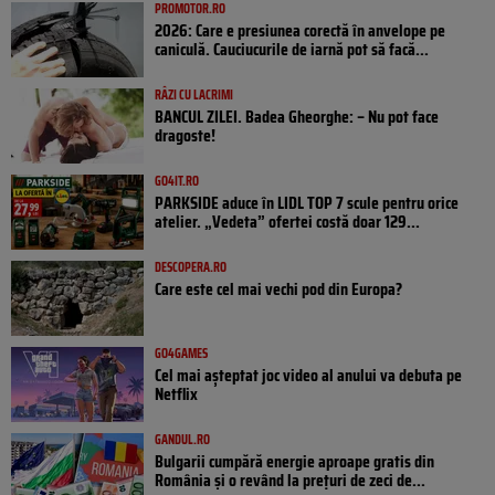
PROMOTOR.RO
2026: Care e presiunea corectă în anvelope pe
caniculă. Cauciucurile de iarnă pot să facă...
RÂZI CU LACRIMI
BANCUL ZILEI. Badea Gheorghe: – Nu pot face
dragoste!
GO4IT.RO
PARKSIDE aduce în LIDL TOP 7 scule pentru orice
atelier. „Vedeta” ofertei costă doar 129...
DESCOPERA.RO
Care este cel mai vechi pod din Europa?
GO4GAMES
Cel mai așteptat joc video al anului va debuta pe
Netflix
GANDUL.RO
Bulgarii cumpără energie aproape gratis din
România și o revând la prețuri de zeci de...