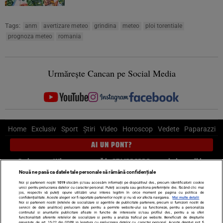
Tags:
anm
avertizare meteo
grindina
meteo
ploi torentiale
prognoza meteo
romania
Urmărește Cancan pe Social Media
Home
Exclusiv
Sport
Știri
Video
Horoscop
Vedete
Paparazzi
AI UN PONT?
Scrie-ne pe Whatsapp
, sună la 0741226226 sau trimite mail la
pont@cancan.ro
Nouă ne pasă ca datele tale personale să rămână confidențiale
Noi și partenerii noștri
1019
stocăm și/sau accesăm informații pe dispozitivul dvs., precum identificatorii cookie
unici pentru prelucrarea datelor cu caracter personal. Puteți accepta sau gestiona preferințele dvs. făcând clic mai
Știri interne
Știri externe
Politică
jos, respectiv vă puteți opune utilizării unui interes legitim în orice moment pe pagina cu politica de
confidențialitate. Aceste alegeri vor fi raportate partenerilor noștri și nu vă vor afecta navigarea.
Mai multe detalii
Noi si partenerii nostri (retelele de socializare si agentiile de publicitate partenere, precum si furnizorii nostri de
servicii de date analitice) prelucram date pentru a permite website-ului sa functioneze, pentru a personaliza
Ultimele stiri
Diete
Insula Iubirii
Dictionar de vise
LIFE STYLE
continutul si anunturile publicitare afisate in functie de interesele si/sau profilul dvs., pentru a va oferi
functionalitati aferente retelelor de socializare si pentru a analiza traficul pe website. Beneficiati de drepturile
Horoscop
prevazute de art. 15-22 din GDPR in legatura cu prelucrarea datelor cu caracter personal. Aceste drepturi pot fi