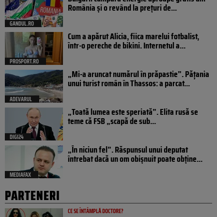
România și o revând la prețuri de...
GANDUL.RO
Cum a apărut Alicia, fiica marelui fotbalist,
într-o pereche de bikini. Internetul a...
PROSPORT.RO
„Mi-a aruncat numărul în prăpastie”. Pățania
unui turist român în Thassos: a parcat...
ADEVARUL
„Toată lumea este speriată”. Elita rusă se
teme că FSB „scapă de sub...
DIGI24
„În niciun fel”. Răspunsul unui deputat
întrebat dacă un om obișnuit poate obține...
MEDIAFAX
PARTENERI
CE SE ÎNTÂMPLĂ DOCTORE?