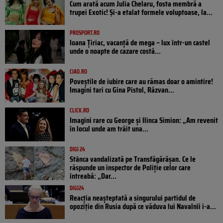
Cum arată acum Julia Chelaru, fosta membră a
trupei Exotic! Și-a etalat formele voluptoase, la...
PROSPORT.RO
Ioana Țiriac, vacanță de mega – lux într-un castel
unde o noapte de cazare costă...
CIAO.RO
Poveştile de iubire care au rămas doar o amintire!
Imagini tari cu Gina Pistol, Răzvan...
CLICK.RO
Imagini rare cu George și Ilinca Simion: „Am revenit
în locul unde am trăit una...
DIGI 24
Stânca vandalizată pe Transfăgărășan. Ce le
răspunde un inspector de Poliție celor care
întreabă: „Dar...
DIGI24
Reacția neașteptată a singurului partidul de
opoziţie din Rusia după ce văduva lui Navalnîi i-a...