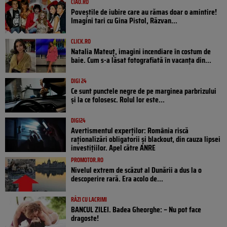
CIAO.RO
Poveştile de iubire care au rămas doar o amintire!
Imagini tari cu Gina Pistol, Răzvan...
CLICK.RO
Natalia Mateuț, imagini incendiare în costum de
baie. Cum s-a lăsat fotografiată în vacanța din...
DIGI 24
Ce sunt punctele negre de pe marginea parbrizului
și la ce folosesc. Rolul lor este...
DIGI24
Avertismentul experților: România riscă
raționalizări obligatorii și blackout, din cauza lipsei
investițiilor. Apel către ANRE
PROMOTOR.RO
Nivelul extrem de scăzut al Dunării a dus la o
descoperire rară. Era acolo de...
RÂZI CU LACRIMI
BANCUL ZILEI. Badea Gheorghe: – Nu pot face
dragoste!