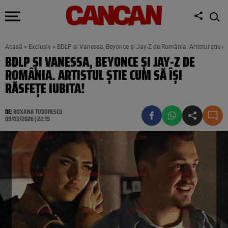
Acasă
»
Exclusiv
»
BDLP și Vanessa, Beyonce și Jay-Z de România. Artistul știe cum
BDLP ȘI VANESSA, BEYONCE ȘI JAY-Z DE
ROMÂNIA. ARTISTUL ȘTIE CUM SĂ ÎȘI
RĂSFEȚE IUBITA!
DE:
ROXANA TUDORESCU
09/03/2026 | 22:15