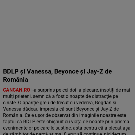
BDLP și Vanessa, Beyonce și Jay-Z de
România
CANCAN.RO
i-a surprins pe cei doi la plecare, însoțiți de mai
mulți prieteni, semn că a fost o noapte de distracție pe
cinste.
O apariție greu de trecut cu vederea, Bogdan și
Vanessa dădeau impresia că sunt Beyonce și Jay-Z de
România. Ce e ușor de observat din imaginile noastre este
faptul că BDLP este obișnuit cu viața de noapte prin prisma
evenimentelor pe care le susține, asta pentru că a plecat așa
de zâmbitor de parcă ar mai fi vrut să continue, nicidecum