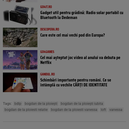
GO4IT.RO
Gadget util pentru grădină: Radio solar portabil cu
Bluetooth la Dedeman
DESCOPERA.RO
Care este cel mai vechi pod din Europa?
GO4GAMES
Cel mai așteptat joc video al anului va debuta pe
Netflix
GANDUL.RO
Schimbări importante pentru români. Ce se
întâmplă cu vechile CĂRȚI DE IDENTITATE
Tags:
bdlp
bogdan de la ploiești
bogdan de la ploiești iubita
bogdan de la ploiesti relatie
bogdan de la ploiesti vanessa
loft
vanessa