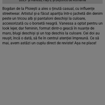
Bogdan de la Ploiești a ales o ținută casual, cu influențe
streetwear. Artistul și-a făcut apariția într-o jachetă din denim
peste un tricou alb și pantaloni deschiși la culoare,
accesorizată cu o borsetă neagră. Vanessa a optat pentru un
look lejer, dar feminin, format dintr-o geacă în nuanțe de
maro, blugi deschiși și un top deschis la culoare. Cei doi au
reușit, încă o dată, să fie în centrul atenției împreună. Ce să
mai, avem astăzi un cuplu direct de reviste! Așa ne place!