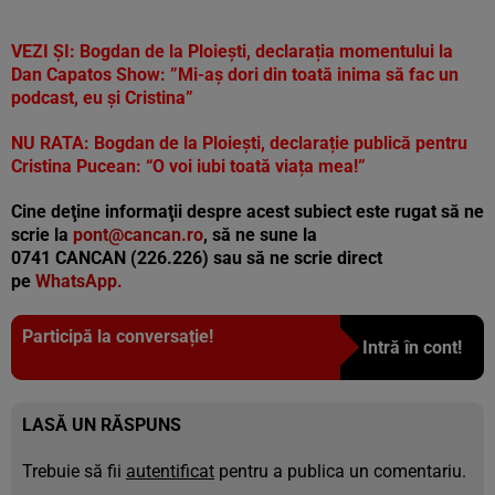
VEZI ȘI:
Bogdan de la Ploiești, declarația momentului la
Dan Capatos Show: ”Mi-aș dori din toată inima să fac un
podcast, eu și Cristina”
NU RATA:
Bogdan de la Ploiești, declarație publică pentru
Cristina Pucean: “O voi iubi toată viața mea!”
Cine deţine informaţii despre acest subiect este rugat să ne
scrie la
pont@cancan.ro
, să ne sune la
0741 CANCAN (226.226) sau să ne scrie direct
pe
WhatsApp.
Participă la conversație!
Intră în cont!
LASĂ UN RĂSPUNS
Trebuie să fii
autentificat
pentru a publica un comentariu.