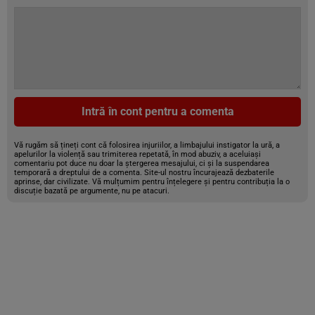
Intră în cont pentru a comenta
Vă rugăm să țineți cont că folosirea injuriilor, a limbajului instigator la ură, a
apelurilor la violență sau trimiterea repetată, în mod abuziv, a aceluiași
comentariu pot duce nu doar la ștergerea mesajului, ci și la suspendarea
temporară a dreptului de a comenta. Site-ul nostru încurajează dezbaterile
aprinse, dar civilizate. Vă mulțumim pentru înțelegere și pentru contribuția la o
discuție bazată pe argumente, nu pe atacuri.