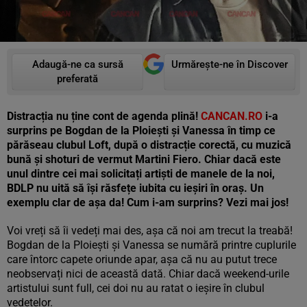
Adaugă-ne ca sursă
Urmărește-ne în Discover
preferată
Distracția nu ține cont de agenda plină!
CANCAN.RO
i-a
surprins pe Bogdan de la Ploiești și Vanessa în timp ce
părăseau clubul Loft, după o distracție corectă, cu muzică
bună și shoturi de vermut Martini Fiero. Chiar dacă este
unul dintre cei mai solicitați artiști de manele de la noi,
BDLP nu uită să își răsfețe iubita cu ieșiri în oraș. Un
exemplu clar de așa da! Cum i-am surprins? Vezi mai jos!
Voi vreți să îi vedeți mai des, așa că noi am trecut la treabă!
Bogdan de la Ploiești și Vanessa se numără printre cuplurile
care întorc capete oriunde apar, așa că nu au putut trece
neobservați nici de această dată. Chiar dacă weekend-urile
artistului sunt full, cei doi nu au ratat o ieșire în clubul
vedetelor.