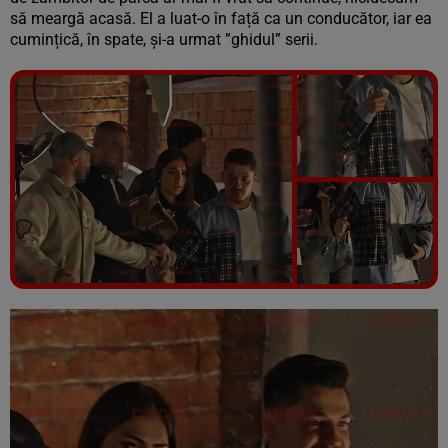
să meargă acasă.
El a luat-o în față ca un conducător, iar ea
cumințică, în spate, și-a urmat ”ghidul” serii.
Vezi galeria foto
11 poze