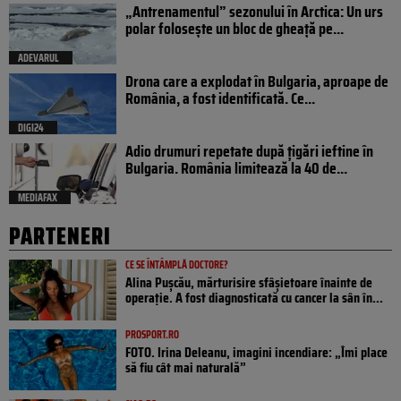
„Antrenamentul” sezonului în Arctica: Un urs
polar folosește un bloc de gheață pe...
ADEVARUL
Drona care a explodat în Bulgaria, aproape de
România, a fost identificată. Ce...
DIGI24
Adio drumuri repetate după țigări ieftine în
Bulgaria. România limitează la 40 de...
MEDIAFAX
PARTENERI
CE SE ÎNTÂMPLĂ DOCTORE?
Alina Pușcău, mărturisire sfâșietoare înainte de
operație. A fost diagnosticată cu cancer la sân în...
PROSPORT.RO
FOTO. Irina Deleanu, imagini incendiare: „Îmi place
să fiu cât mai naturală”