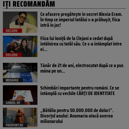
IȚI RECOMANDĂM
Ce afacere pregătește în secret Alexia Eram.
În timp ce imperiul tatălui s-a prăbușit, fiica
intră în joc!
EXCLUSIV
Fiica lui Ioniță de la Clejani a cedat după
întâlnirea cu tatăl său. Ce s-a întâmplat între
ei…
EXCLUSIV
Tânăr de 21 de ani, electrocutat după ce a pus
mâna pe un...
MEDIAFAX
Schimbări importante pentru români. Ce se
întâmplă cu vechile CĂRȚI DE IDENTITATE
GANDUL.RO
„Bătălia pentru 50.000.000 de dolari”.
Divorțul anului: Anamaria atacă averea
milionarului
PROSPORT.RO