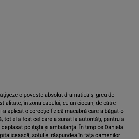
nfățișeze o poveste absolut dramatică și greu de
tialitate, în zona capului, cu un ciocan, de către
 i-a aplicat o corecție fizică macabră care a băgat-o
, tot el a fost cel care a sunat la autorități, pentru a
u deplasat polițiștii și ambulanța. În timp ce Daniela
pitalicească, soțul ei răspundea în fața oamenilor