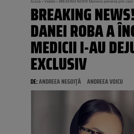
Acasă
»
Vedete
»
BREAKING NEWS! Manevra perversă prin care so
BREAKING NEWS!
DANEI ROBA A Î
MEDICII I-AU DEJ
EXCLUSIV
DE:
ANDREEA NEGOIȚĂ
ANDREEA VOICU