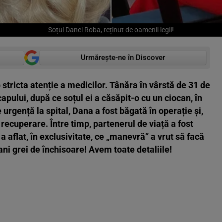
Soțul Danei Roba, reținut de oamenii legii!
Urmărește-ne în Discover
 stricta atenție a medicilor. Tânăra în vârstă de 31 de
capului, după ce soțul ei a căsăpit-o cu un ciocan, în
 urgență la spital, Dana a fost băgată în operație și,
u recuperare. Între timp, partenerul de viață a fost
a aflat, în exclusivitate, ce „manevră” a vrut să facă
ni grei de închisoare! Avem toate detaliile!