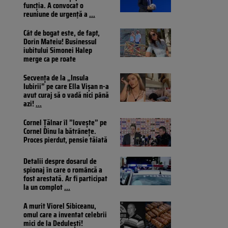
funcția. A convocat o
reuniune de urgență a
...
Cât de bogat este, de fapt,
Dorin Mateiu! Businessul
iubitului Simonei Halep
merge ca pe roate
Secvența de la „Insula
Iubirii” pe care Ella Vișan n-a
avut curaj să o vadă nici până
azi!
...
Cornel Țălnar îl ”lovește” pe
Cornel Dinu la bătrânețe.
Proces pierdut, pensie tăiată
Detalii despre dosarul de
spionaj în care o româncă a
fost arestată. Ar fi participat
la un complot
...
A murit Viorel Sibiceanu,
omul care a inventat celebrii
mici de la Dedulești!