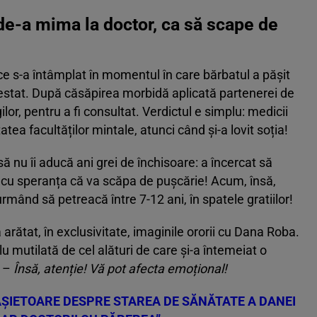
de-a mima la doctor, ca să scape de
, ce s-a întâmplat în momentul în care bărbatul a pășit
i testat. După căsăpirea morbidă aplicată partenerei de
ilor, pentru a fi consultat. Verdictul e simplu: medicii
tea facultăților mintale, atunci când și-a lovit soția!
să nu îi aducă ani grei de închisoare: a încercat să
, cu speranța că va scăpa de pușcărie! Acum, însă,
rmând să petreacă între 7-12 ani, în spatele gratiilor!
 arătat, în exclusivitate, imaginile ororii cu Dana Roba.
u mutilată de cel alături de care și-a întemeiat o
–
Însă, atenție! Vă pot afecta emoțional!
FÂȘIETOARE DESPRE STAREA DE SĂNĂTATE A DANEI