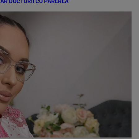
CAR DOCTORII CU PĂREREA”