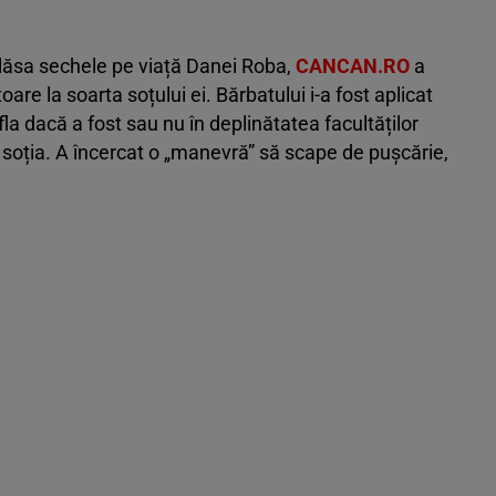
va lăsa sechele pe viață Danei Roba,
CANCAN.RO
a
toare la soarta soțului ei. Bărbatului i-a fost aplicat
fla dacă a fost sau nu în deplinătatea facultăților
t soția. A încercat o „manevră” să scape de pușcărie,