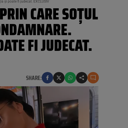
a și poate fi judecat. EXCLUSIV
PRIN CARE SOȚUL
CONDAMNARE.
OATE FI JUDECAT.
SHARE: