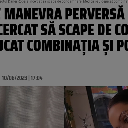
țul Danei Roba a încercat să scape de condamnare. Medicii i-au dejucat combinați
 MANEVRA PERVERSĂ 
NCERCAT SĂ SCAPE DE 
UCAT COMBINAȚIA ȘI P
10/06/2023 | 17:04