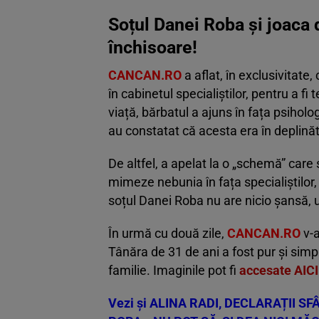
Soțul Danei Roba și joaca 
închisoare!
CANCAN.RO
a aflat, în exclusivitate
în cabinetul specialiștilor, pentru a f
viață, bărbatul a ajuns în fața psiholog
au constatat că acesta era în deplinăta
De altfel, a apelat la o „schemă” care 
mimeze nebunia în fața specialiștilor
soțul Danei Roba nu are nicio șansă, u
În urmă cu două zile,
CANCAN.RO
v-a
Tânăra de 31 de ani a fost pur și simpl
familie. Imaginile pot fi
accesate AICI
Vezi și
ALINA RADI, DECLARAȚII S