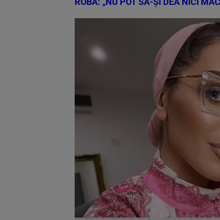
ROBA: „NU POT SĂ-ȘI DEA NICI MĂ