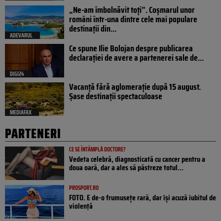
„Ne-am îmbolnăvit toți”. Coșmarul unor
români într-una dintre cele mai populare
destinații din...
ADEVARUL
Ce spune Ilie Bolojan despre publicarea
declarației de avere a partenerei sale de...
DIGI24
Vacanță fără aglomerație după 15 august.
Șase destinații spectaculoase
MEDIAFAX
PARTENERI
CE SE ÎNTÂMPLĂ DOCTORE?
Vedeta celebră, diagnosticată cu cancer pentru a
doua oară, dar a ales să păstreze totul...
PROSPORT.RO
FOTO. E de-o frumusețe rară, dar își acuză iubitul de
violență