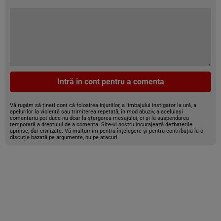
Intră în cont pentru a comenta
Vă rugăm să țineți cont că folosirea injuriilor, a limbajului instigator la ură, a
apelurilor la violență sau trimiterea repetată, în mod abuziv, a aceluiași
comentariu pot duce nu doar la ștergerea mesajului, ci și la suspendarea
temporară a dreptului de a comenta. Site-ul nostru încurajează dezbaterile
aprinse, dar civilizate. Vă mulțumim pentru înțelegere și pentru contribuția la o
discuție bazată pe argumente, nu pe atacuri.