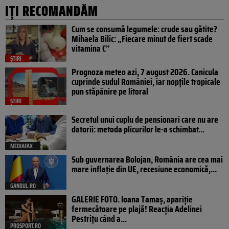
IȚI RECOMANDĂM
Cum se consumă legumele: crude sau gătite?
Mihaela Bilic: „Fiecare minut de fiert scade
vitamina C”
ȘTIRI
Prognoza meteo azi, 7 august 2026. Canicula
cuprinde sudul României, iar nopțile tropicale
pun stăpânire pe litoral
ȘTIRI
Secretul unui cuplu de pensionari care nu are
datorii: metoda plicurilor le-a schimbat...
MEDIAFAX
Sub guvernarea Bolojan, România are cea mai
mare inflație din UE, recesiune economică,...
GANDUL.RO
GALERIE FOTO. Ioana Tamaş, apariție
fermecătoare pe plajă! Reacția Adelinei
Pestrițu când a...
PROSPORT.RO