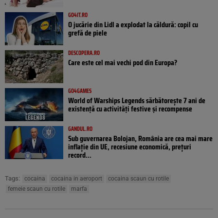
GO4IT.RO
O jucărie din Lidl a explodat la căldură: copil cu
grefă de piele
DESCOPERA.RO
Care este cel mai vechi pod din Europa?
GO4GAMES
World of Warships Legends sărbătorește 7 ani de
existență cu activități festive și recompense
GANDUL.RO
Sub guvernarea Bolojan, România are cea mai mare
inflație din UE, recesiune economică, prețuri
record...
Tags:
cocaina
cocaina in aeroport
cocaina scaun cu rotile
femeie scaun cu rotile
marfa