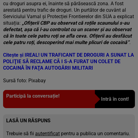
cu droguri asupra ei, înainte să părăsească zona. A fost
arestată pentru trafic de droguri. Un purtător de cuvânt al
Serviciului Vamal și Protecției Frontierelor din SUA a explicat
situația:
„Ofițerii CBP au observat că roțile scaunului s-au
defectat, așa că l-au controlat cu un scaner și au observat
că în toate cele patru roți se afla ceva. Ofițerii au desfăcut
cele patru roți, descoperind mai multe plicuri de cocaină”
.
Citește și
IREAL! UN TRAFICANT DE DROGURI A SUNAT LA
POLIŢIE SĂ RECLAME CĂ I S-A FURAT UN COLET DE
COCAINĂ ÎN FAŢA AUTOGĂRII MILITARI
Sursă foto: Pixabay
Participă la conversație!
Intră în cont!
LASĂ UN RĂSPUNS
Trebuie să fii
autentificat
pentru a publica un comentariu.