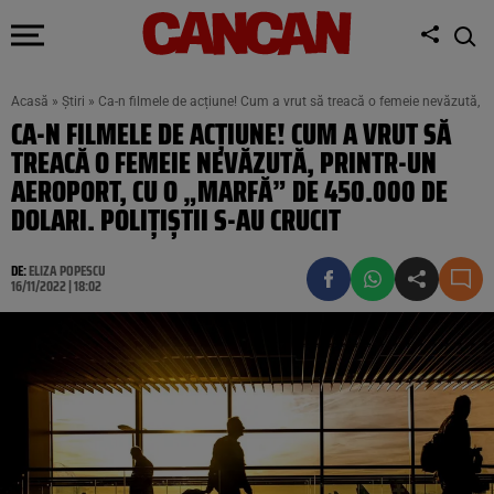
Acasă
»
Știri
»
Ca-n filmele de acțiune! Cum a vrut să treacă o femeie nevăzută, pri
CA-N FILMELE DE ACȚIUNE! CUM A VRUT SĂ
TREACĂ O FEMEIE NEVĂZUTĂ, PRINTR-UN
AEROPORT, CU O „MARFĂ” DE 450.000 DE
DOLARI. POLIȚIȘTII S-AU CRUCIT
DE:
ELIZA POPESCU
16/11/2022 | 18:02