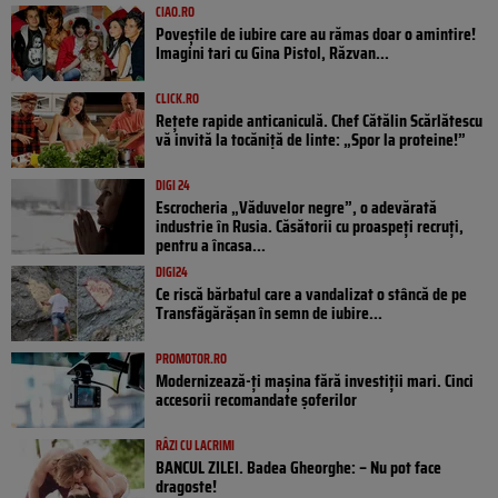
CIAO.RO
Poveştile de iubire care au rămas doar o amintire!
Imagini tari cu Gina Pistol, Răzvan...
CLICK.RO
Rețete rapide anticaniculă. Chef Cătălin Scărlătescu
vă invită la tocăniță de linte: „Spor la proteine!”
DIGI 24
Escrocheria „Văduvelor negre”, o adevărată
industrie în Rusia. Căsătorii cu proaspeți recruți,
pentru a încasa...
DIGI24
Ce riscă bărbatul care a vandalizat o stâncă de pe
Transfăgărășan în semn de iubire...
PROMOTOR.RO
Modernizează-ți mașina fără investiții mari. Cinci
accesorii recomandate șoferilor
RÂZI CU LACRIMI
BANCUL ZILEI. Badea Gheorghe: – Nu pot face
dragoste!