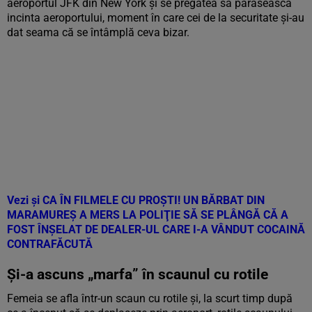
aeroportul JFK din New York și se pregătea să părăsească
incinta aeroportului, moment în care cei de la securitate și-au
dat seama că se întâmplă ceva bizar.
Vezi și
CA ÎN FILMELE CU PROŞTI! UN BĂRBAT DIN
MARAMUREȘ A MERS LA POLIŢIE SĂ SE PLÂNGĂ CĂ A
FOST ÎNŞELAT DE DEALER-UL CARE I-A VÂNDUT COCAINĂ
CONTRAFĂCUTĂ
Și-a ascuns „marfa” în scaunul cu rotile
Femeia se afla într-un scaun cu rotile și, la scurt timp după