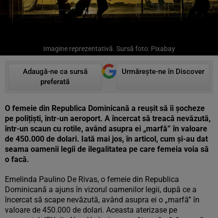
Imagine reprezentativă. Sursă foto: Pixabay
Adaugă-ne ca sursă
Urmărește-ne în Discover
preferată
O femeie din Republica Dominicană a reușit să îi șocheze
pe polițiști, într-un aeroport. A încercat să treacă nevăzută,
într-un scaun cu rotile, având asupra ei „marfă” în valoare
de 450.000 de dolari. Iată mai jos, în articol, cum și-au dat
seama oamenii legii de ilegalitatea pe care femeia voia să
o facă.
Emelinda Paulino De Rivas, o femeie din Republica
Dominicană a ajuns în vizorul oamenilor legii, după ce a
încercat să scape nevăzută, având asupra ei o „marfă” în
valoare de 450.000 de dolari. Aceasta aterizase pe