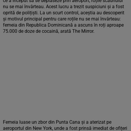
ce a început să se deplaseze prin aeroport, roțile scaunului
nu se mai învârteau. Acest lucru a trezit suspiciuni și a fost
oprită de polițiști. La un scurt control, aceștia au descoperit
și motivul principal pentru care roțile nu se mai învârteau:
femeia din Republica Dominicană a ascuns în roți aproape
75.000 de doze de cocaină, arată The Mirror.
Femeia luase un zbor din Punta Cana și a aterizat pe
aeroportul din New York, unde a fost prinsă imediat de ofițeri