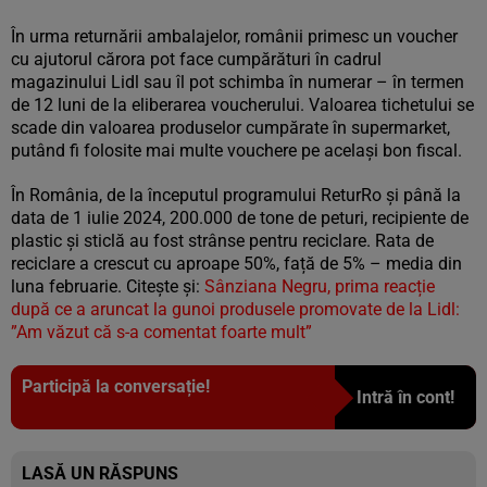
În urma returnării ambalajelor, românii primesc un voucher
cu ajutorul cărora pot face cumpărături în cadrul
magazinului Lidl sau îl pot schimba în numerar – în termen
de 12 luni de la eliberarea voucherului. Valoarea tichetului se
scade din valoarea produselor cumpărate în supermarket,
putând fi folosite mai multe vouchere pe același bon fiscal.
În România, de la începutul programului ReturRo și până la
data de 1 iulie 2024, 200.000 de tone de peturi, recipiente de
plastic și sticlă au fost strânse pentru reciclare. Rata de
reciclare a crescut cu aproape 50%, față de 5% – media din
luna februarie. Citește și:
Sânziana Negru, prima reacție
după ce a aruncat la gunoi produsele promovate de la Lidl:
”Am văzut că s-a comentat foarte mult”
Participă la conversație!
Intră în cont!
LASĂ UN RĂSPUNS