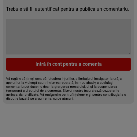
Trebuie să fii
autentificat
pentru a publica un comentariu.
Intră în cont pentru a comenta
Vă rugăm să țineți cont că folosirea injuriilor, a limbajului instigator la ură, a
apelurilor la violență sau trimiterea repetată, în mod abuziv, a aceluiași
comentariu pot duce nu doar la ștergerea mesajului, ci și la suspendarea
temporară a dreptului de a comenta. Site-ul nostru încurajează dezbaterile
aprinse, dar civilizate. Vă mulțumim pentru înțelegere și pentru contribuția la o
discuție bazată pe argumente, nu pe atacuri.