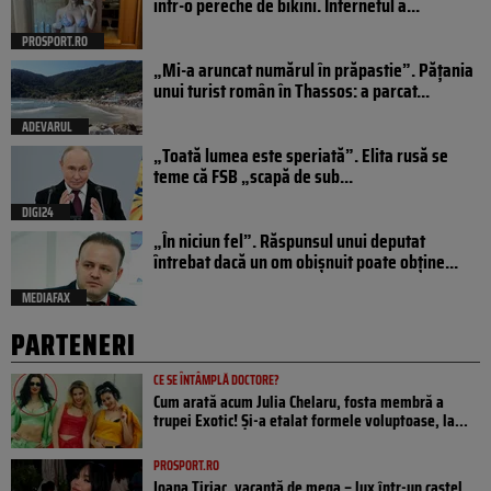
într-o pereche de bikini. Internetul a...
PROSPORT.RO
„Mi-a aruncat numărul în prăpastie”. Pățania
unui turist român în Thassos: a parcat...
ADEVARUL
„Toată lumea este speriată”. Elita rusă se
teme că FSB „scapă de sub...
DIGI24
„În niciun fel”. Răspunsul unui deputat
întrebat dacă un om obișnuit poate obține...
MEDIAFAX
PARTENERI
CE SE ÎNTÂMPLĂ DOCTORE?
Cum arată acum Julia Chelaru, fosta membră a
trupei Exotic! Și-a etalat formele voluptoase, la...
PROSPORT.RO
Ioana Țiriac, vacanță de mega – lux într-un castel