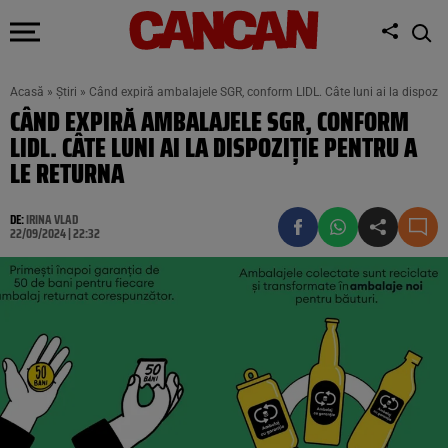
Acasă
»
Știri
»
Când expiră ambalajele SGR, conform LIDL. Câte luni ai la dispoziți
CÂND EXPIRĂ AMBALAJELE SGR, CONFORM
LIDL. CÂTE LUNI AI LA DISPOZIȚIE PENTRU A
LE RETURNA
DE:
IRINA VLAD
22/09/2024 | 22:32