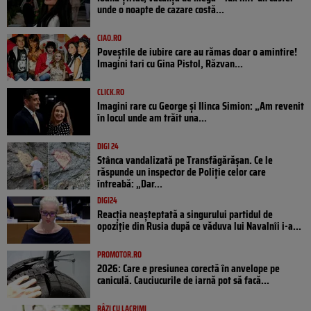
unde o noapte de cazare costă...
CIAO.RO
Poveştile de iubire care au rămas doar o amintire!
Imagini tari cu Gina Pistol, Răzvan...
CLICK.RO
Imagini rare cu George și Ilinca Simion: „Am revenit
în locul unde am trăit una...
DIGI 24
Stânca vandalizată pe Transfăgărășan. Ce le
răspunde un inspector de Poliție celor care
întreabă: „Dar...
DIGI24
Reacția neașteptată a singurului partidul de
opoziţie din Rusia după ce văduva lui Navalnîi i-a...
PROMOTOR.RO
2026: Care e presiunea corectă în anvelope pe
caniculă. Cauciucurile de iarnă pot să facă...
RÂZI CU LACRIMI