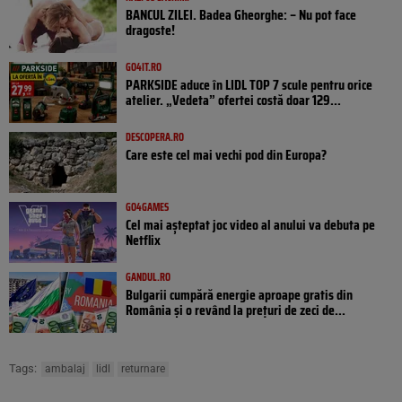
BANCUL ZILEI. Badea Gheorghe: – Nu pot face
dragoste!
GO4IT.RO
PARKSIDE aduce în LIDL TOP 7 scule pentru orice
atelier. „Vedeta” ofertei costă doar 129...
DESCOPERA.RO
Care este cel mai vechi pod din Europa?
GO4GAMES
Cel mai așteptat joc video al anului va debuta pe
Netflix
GANDUL.RO
Bulgarii cumpără energie aproape gratis din
România și o revând la prețuri de zeci de...
Tags:
ambalaj
lidl
returnare