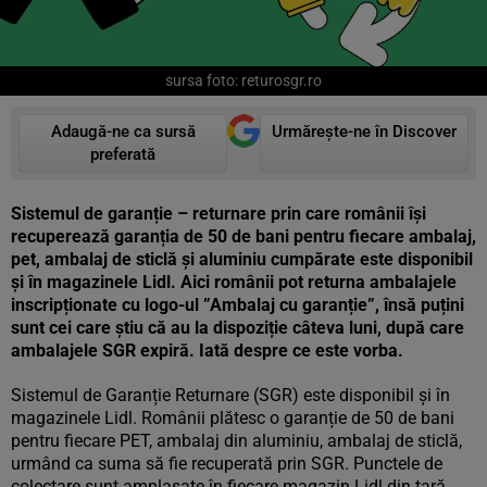
sursa foto: returosgr.ro
Adaugă-ne ca sursă
Urmărește-ne în Discover
preferată
Sistemul de garanție – returnare prin care românii își
recuperează garanția de 50 de bani pentru fiecare ambalaj,
pet, ambalaj de sticlă și aluminiu cumpărate este disponibil
și în magazinele Lidl. Aici românii pot returna ambalajele
inscripționate cu logo-ul ”Ambalaj cu garanție”, însă puțini
sunt cei care știu că au la dispoziție câteva luni, după care
ambalajele SGR expiră. Iată despre ce este vorba.
Sistemul de Garanție Returnare (SGR) este disponibil și în
magazinele Lidl. Românii plătesc o garanție de 50 de bani
pentru fiecare PET, ambalaj din aluminiu, ambalaj de sticlă,
urmând ca suma să fie recuperată prin SGR. Punctele de
colectare sunt amplasate în fiecare magazin Lidl din țară,