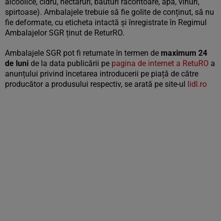
alcoolice, cidru, nectaruri, băuturi răcoritoare, apă, vinuri,
spirtoase). Ambalajele trebuie să fie golite de conținut, să nu
fie deformate, cu eticheta intactă și înregistrate în Regimul
Ambalajelor SGR ținut de ReturRO.
Ambalajele SGR pot fi returnate în termen de
maximum 24
de luni
de la data publicării pe
pagina de internet a RetuRO
a
anunțului privind încetarea introducerii pe piață de către
producător a produsului respectiv, se arată pe site-ul
lidl.ro