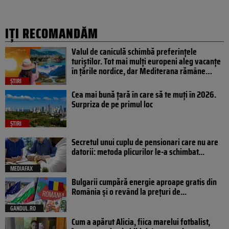
IȚI RECOMANDĂM
Valul de caniculă schimbă preferințele
turiștilor. Tot mai mulți europeni aleg vacanțe
în țările nordice, dar Mediterana rămâne…
ȘTIRI
Cea mai bună țară în care să te muți în 2026.
Surpriza de pe primul loc
ȘTIRI
Secretul unui cuplu de pensionari care nu are
datorii: metoda plicurilor le-a schimbat...
MEDIAFAX
Bulgarii cumpără energie aproape gratis din
România și o revând la prețuri de...
GANDUL.RO
Cum a apărut Alicia, fiica marelui fotbalist,