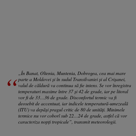
„În Banat, Oltenia, Muntenia, Dobrogea, cea mai mare
parte a Moldovei și în sudul Transilvaniei și al Crișanei,
valul de căldură va continua să fie intens. Se vor înregistra
temperaturi maxime între 37 și 42 de grade, iar pe litoral
vor fi de 33…36 de grade. Disconfortul termic va fi
deosebit de accentuat, iar indicele temperatură-umezeală
(ITU) va depăși pragul critic de 80 de unități. Minimele
termice nu vor coborî sub 22…24 de grade, astfel că vor
caracteriza nopți tropicale”, transmit meteorologii.