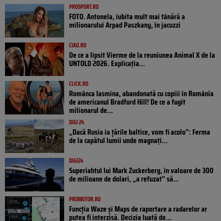
PROSPORT.RO
FOTO. Antonela, iubita mult mai tânără a
milionarului Arpad Paszkany, în jacuzzi
CIAO.RO
De ce a lipsit Vierme de la reuniunea Animal X de la
UNTOLD 2026. Explicația...
CLICK.RO
Românca Iasmina, abandonată cu copiii în România
de americanul Bradford Hill! De ce a fugit
milionarul de...
DIGI 24
„Dacă Rusia ia țările baltice, vom fi acolo”: Ferma
de la capătul lumii unde magnați...
DIGI24
Superiahtul lui Mark Zuckerberg, în valoare de 300
de milioane de dolari, „a refuzat” să...
PROMOTOR.RO
Funcția Waze și Maps de raportare a radarelor ar
putea fi interzisă. Decizia luată de...