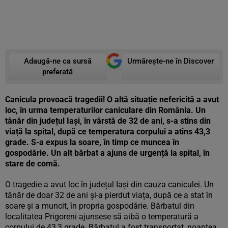
Adaugă-ne ca sursă
Urmărește-ne în Discover
preferată
Canicula provoacă tragedii! O altă situație nefericită a avut
loc, în urma temperaturilor caniculare din România. Un
tânăr din județul Iași, în vârstă de 32 de ani, s-a stins din
viață la spital, după ce temperatura corpului a atins 43,3
grade. S-a expus la soare, în timp ce muncea în
gospodărie. Un alt bărbat a ajuns de urgență la spital, în
stare de comă.
O tragedie a avut loc în județul Iași din cauza caniculei. Un
tânăr de doar 32 de ani și-a pierdut viața, după ce a stat în
soare și a muncit, în propria gospodărie. Bărbatul din
localitatea Prigoreni ajunsese să aibă o temperatură a
corpului de 43,3 grade. Bărbatul a fost transportat, noaptea