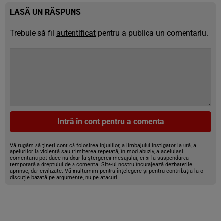
LASĂ UN RĂSPUNS
Trebuie să fii
autentificat
pentru a publica un comentariu.
Intră în cont pentru a comenta
Vă rugăm să țineți cont că folosirea injuriilor, a limbajului instigator la ură, a
apelurilor la violență sau trimiterea repetată, în mod abuziv, a aceluiași
comentariu pot duce nu doar la ștergerea mesajului, ci și la suspendarea
temporară a dreptului de a comenta. Site-ul nostru încurajează dezbaterile
aprinse, dar civilizate. Vă mulțumim pentru înțelegere și pentru contribuția la o
discuție bazată pe argumente, nu pe atacuri.