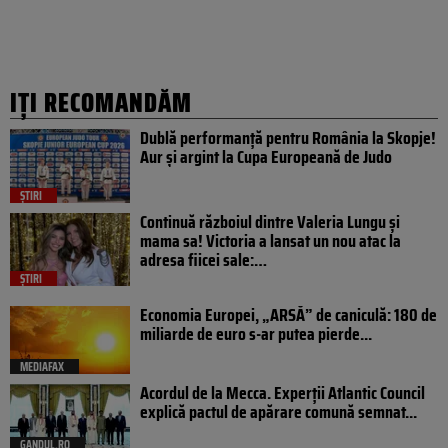
IȚI RECOMANDĂM
Dublă performanță pentru România la Skopje!
Aur și argint la Cupa Europeană de Judo
ȘTIRI
Continuă războiul dintre Valeria Lungu și
mama sa! Victoria a lansat un nou atac la
adresa fiicei sale:…
ȘTIRI
Economia Europei, „ARSĂ” de caniculă: 180 de
miliarde de euro s-ar putea pierde...
MEDIAFAX
Acordul de la Mecca. Experții Atlantic Council
explică pactul de apărare comună semnat...
GANDUL.RO