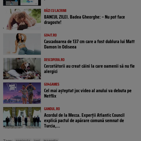
RÂZI CU LACRIMI
BANCUL ZILEI. Badea Gheorghe: – Nu pot face
dragoste!
GO4IT.RO
Cascadoarea de 137 cm care a fost dublura lui Matt
Damon în Odiseea
DESCOPERA.RO
Cercetătorii au creat câini la care oamenii să nu fie
alergici
GO4GAMES
Cel mai așteptat joc video al anului va debuta pe
Netflix
GANDUL.RO
Acordul de la Mecca. Experții Atlantic Council
explică pactul de apărare comună semnat de
Turcia,...
Tags: