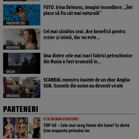
FOTO. Irina Deleanu, imagini incendiare: „Îmi
place să fiu cât mai naturală”
PROSPORT.RO
Cel mai sănătos ceai. Are beneficii pentru
creier și inimă, dar nu este...
ADEVARUL
Una dintre cele mai mari fabrici petrochimice
din Rusia a fost aruncată în...
DIGI24
SCANDAL monstru înainte de un zbor Anglia-
SUA. Scenele din avion au devenit virale
MEDIAFAX
PARTENERI
CE SE ÎNTÂMPLĂ DOCTORE?
TOP 40 – Cele mai sexy femei din lume! Ce dietă
ține ocupanta primului loc