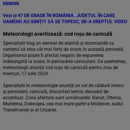
MINORI
Vezi și
47 DE GRADE ÎN ROMÂNIA. JUDEȚUL ÎN CARE
OAMENII AU SIMȚIT SĂ SE TOPESC, DE-A DREPTUL VIDEO
Meteorologii avertizează: cod roșu de caniculă
Specialiștii trag un semnal de alarmă și recomandă ca
oamenii să stea cât mai feriți de soare, în această perioadă.
Organismul poate fi afectat negativ de expunerea
îndelungată la soare, în perioadele caniculare. De asemenea,
meteorologii anunță cod roșu de caniculă pentru ziua de
miercuri, 17 iulie 2024.
Specialiștii în meteorologie anunță un val de căldură intens
și persistent, caniculă, disconfort termic deosebit de
accentuat. Zone afectate sunt următoarele: Banat, Oltenia,
Muntenia, Dobrogea, cea mai mare parte a Moldovei, sudul
Transilvaniei și al Crișanei.