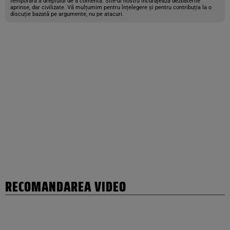
temporară a dreptului de a comenta. Site-ul nostru încurajează dezbaterile
aprinse, dar civilizate. Vă mulțumim pentru înțelegere și pentru contribuția la o
discuție bazată pe argumente, nu pe atacuri.
RECOMANDAREA VIDEO