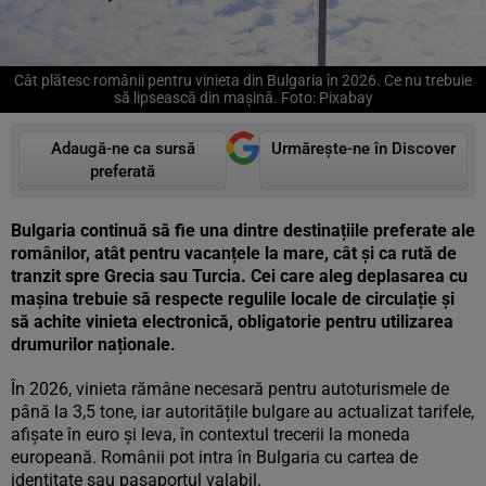
Cât plătesc românii pentru vinieta din Bulgaria în 2026. Ce nu trebuie
să lipsească din mașină. Foto: Pixabay
Adaugă-ne ca sursă
Urmărește-ne în Discover
preferată
Bulgaria continuă să fie una dintre destinațiile preferate ale
românilor, atât pentru vacanțele la mare, cât și ca rută de
tranzit spre Grecia sau Turcia. Cei care aleg deplasarea cu
mașina trebuie să respecte regulile locale de circulație și
să achite vinieta electronică, obligatorie pentru utilizarea
drumurilor naționale.
În 2026, vinieta rămâne necesară pentru autoturismele de
până la 3,5 tone, iar autoritățile bulgare au actualizat tarifele,
afișate în euro și leva, în contextul trecerii la moneda
europeană. Românii pot intra în Bulgaria cu cartea de
identitate sau pașaportul valabil.