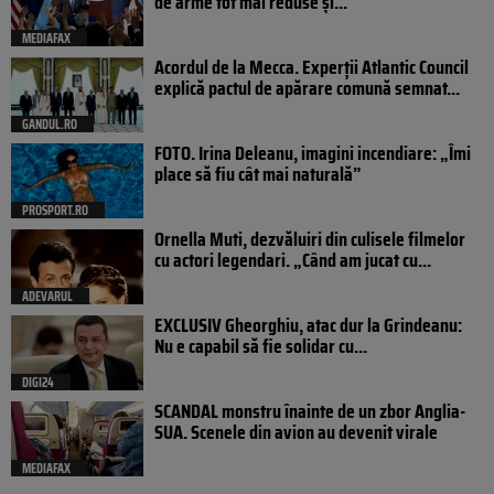
de arme tot mai reduse și...
MEDIAFAX
Acordul de la Mecca. Experții Atlantic Council
explică pactul de apărare comună semnat...
GANDUL.RO
FOTO. Irina Deleanu, imagini incendiare: „Îmi
place să fiu cât mai naturală”
PROSPORT.RO
Ornella Muti, dezvăluiri din culisele filmelor
cu actori legendari. „Când am jucat cu...
ADEVARUL
EXCLUSIV Gheorghiu, atac dur la Grindeanu:
Nu e capabil să fie solidar cu...
DIGI24
SCANDAL monstru înainte de un zbor Anglia-
SUA. Scenele din avion au devenit virale
MEDIAFAX