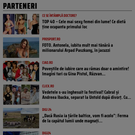
PARTENERI
CE SE ÎNTÂMPLĂ DOCTORE?
TOP 40 – Cele mai sexy femei din lume! Ce dietă
ține ocupanta primului loc
PROSPORT.RO
FOTO. Antonela, iubita mult mai tânără a
milionarului Arpad Paszkany, în jacuzzi
CIAO.RO
Poveştile de iubire care au rămas doar o amintire!
Imagini tari cu Gina Pistol, Răzvan...
CLICK.RO
Vedetele s-au înghesuit la festival! Cabral și
Andreea Ibacka, separat la Untold după divorț. Cu...
DIGI 24
„Dacă Rusia ia țările baltice, vom fi acolo”: Ferma
de la capătul lumii unde magnați...
DIGI24