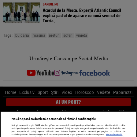
GANDUL.RO
Acordul de la Mecca. Experții Atlantic Council
explică pactul de apărare comună semnat de
Turcia,...
Tags:
bulgaria
masina
preturi
soferi
vinieta
Urmărește Cancan pe Social Media
Home
Exclusiv
Sport
Știri
Video
Horoscop
Vedete
Paparazzi
AI UN PONT?
Scrie-ne pe Whatsapp
, sună la 0741226226 sau trimite mail la
pont@cancan.ro
Nouă ne pasă ca datele tale personale să rămână confidențiale
Noi și partenerii noștri
1019
stocăm și/sau accesăm informații pe dispozitivul dvs., precum identificatorii cookie
unici pentru prelucrarea datelor cu caracter personal. Puteți accepta sau gestiona preferințele dvs. făcând clic mai
Știri interne
Știri externe
Politică
jos, respectiv vă puteți opune utilizării unui interes legitim în orice moment pe pagina cu politica de
confidențialitate. Aceste alegeri vor fi raportate partenerilor noștri și nu vă vor afecta navigarea.
Mai multe detalii