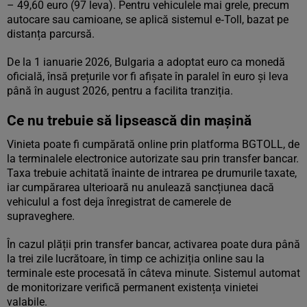
– 49,60 euro (97 leva). Pentru vehiculele mai grele, precum
autocare sau camioane, se aplică sistemul e‑Toll, bazat pe
distanța parcursă.
De la 1 ianuarie 2026, Bulgaria a adoptat euro ca monedă
oficială, însă prețurile vor fi afișate în paralel în euro și leva
până în august 2026, pentru a facilita tranziția.
Ce nu trebuie să lipsească din mașină
Vinieta poate fi cumpărată online prin platforma BGTOLL, de
la terminalele electronice autorizate sau prin transfer bancar.
Taxa trebuie achitată înainte de intrarea pe drumurile taxate,
iar cumpărarea ulterioară nu anulează sancțiunea dacă
vehiculul a fost deja înregistrat de camerele de
supraveghere.
În cazul plății prin transfer bancar, activarea poate dura până
la trei zile lucrătoare, în timp ce achiziția online sau la
terminale este procesată în câteva minute. Sistemul automat
de monitorizare verifică permanent existența vinietei
valabile.