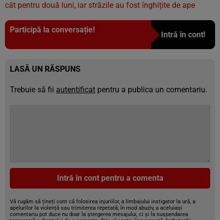
cât pentru două luni, iar străzile au fost înghițite de ape
Participă la conversație!
Intră în cont!
LASĂ UN RĂSPUNS
Trebuie să fii
autentificat
pentru a publica un comentariu.
Intră în cont pentru a comenta
Vă rugăm să țineți cont că folosirea injuriilor, a limbajului instigator la ură, a
apelurilor la violență sau trimiterea repetată, în mod abuziv, a aceluiași
comentariu pot duce nu doar la ștergerea mesajului, ci și la suspendarea