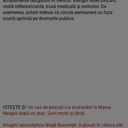
echipamente obligatorii în vehicul: triunghi reflectorizant,
vestă reflectorizantă, trusă medicală și extinctor. De
asemenea, șoferii trebuie să circule permanent cu faza
scurtă aprinsă pe drumurile publice.
CITEŞTE ŞI:
Un vas de pescuit s-a scufundat în Marea
Neagră după un atac. Sunt morți și răniți
Imagini apocaliptice lângă București. A plouat în câteva zile