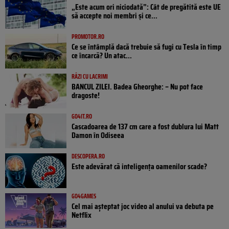
„Este acum ori niciodată”: Cât de pregătită este UE
să accepte noi membri și ce...
PROMOTOR.RO
Ce se întâmplă dacă trebuie să fugi cu Tesla în timp
ce încarcă? Un atac...
RÂZI CU LACRIMI
BANCUL ZILEI. Badea Gheorghe: – Nu pot face
dragoste!
GO4IT.RO
Cascadoarea de 137 cm care a fost dublura lui Matt
Damon în Odiseea
DESCOPERA.RO
Este adevărat că inteligența oamenilor scade?
GO4GAMES
Cel mai așteptat joc video al anului va debuta pe
Netflix