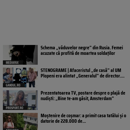
Schema „văduvelor negre” din Rusia. Femei
acuzate că profită de moartea soldaților
MEDIAFAX
STENOGRAME | Afaceristul „de casă” al UM
Plopeni era alintat „Generalul” de director....
GANDUL.RO
Prezentatoarea TV, postare despre o plajă de
nudiști: „Bine te-am găsit, Amsterdam”
PROSPORT.RO
Moștenire de coșmar: a primit casa tatălui și o
datorie de 228.000 de...