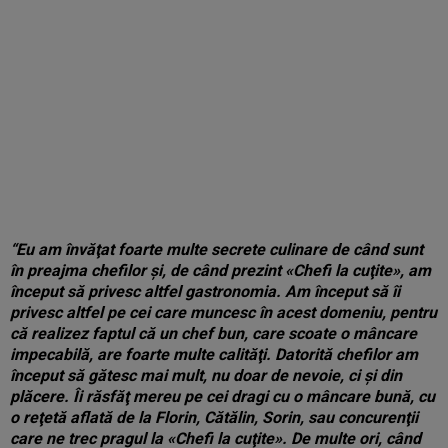
“Eu am învăţat foarte multe secrete culinare de când sunt
în preajma chefilor şi, de când prezint «Chefi la cuţite», am
început să privesc altfel gastronomia. Am început să îi
privesc altfel pe cei care muncesc în acest domeniu, pentru
că realizez faptul că un chef bun, care scoate o mâncare
impecabilă, are foarte multe calităţi. Datorită chefilor am
început să gătesc mai mult, nu doar de nevoie, ci şi din
plăcere. Îi răsfăţ mereu pe cei dragi cu o mâncare bună, cu
o reţetă aflată de la Florin, Cătălin, Sorin, sau concurenţii
care ne trec pragul la «Chefi la cuţite». De multe ori, când