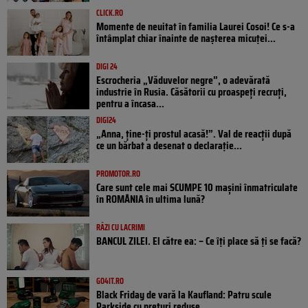
CLICK.RO
Momente de neuitat în familia Laurei Cosoi! Ce s-a
întâmplat chiar înainte de nașterea micuței...
DIGI 24
Escrocheria „Văduvelor negre”, o adevărată
industrie în Rusia. Căsătorii cu proaspeți recruți,
pentru a încasa...
DIGI24
„Anna, ţine-ţi prostul acasă!”. Val de reacții după
ce un bărbat a desenat o declarație...
PROMOTOR.RO
Care sunt cele mai SCUMPE 10 mașini înmatriculate
în ROMÂNIA în ultima lună?
RÂZI CU LACRIMI
BANCUL ZILEI. El către ea: – Ce îți place să ți se facă?
GO4IT.RO
Black Friday de vară la Kaufland: Patru scule
Parkside cu prețuri reduse