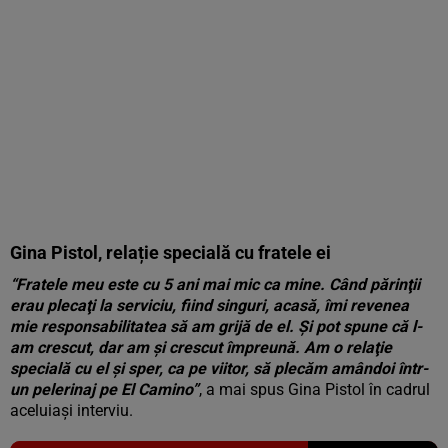
Gina Pistol, relație specială cu fratele ei
“Fratele meu este cu 5 ani mai mic ca mine. Când părinţii
erau plecaţi la serviciu, fiind singuri, acasă, îmi revenea
mie responsabilitatea să am grijă de el. Şi pot spune că l-
am crescut, dar am şi crescut împreună. Am o relaţie
specială cu el şi sper, ca pe viitor, să plecăm amândoi într-
un pelerinaj pe El Camino”
, a mai spus Gina Pistol în cadrul
aceluiași interviu.