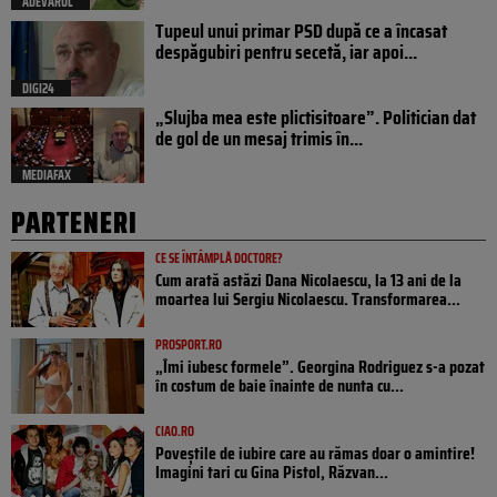
ADEVARUL
Tupeul unui primar PSD după ce a încasat
despăgubiri pentru secetă, iar apoi...
DIGI24
„Slujba mea este plictisitoare”. Politician dat
de gol de un mesaj trimis în...
MEDIAFAX
PARTENERI
CE SE ÎNTÂMPLĂ DOCTORE?
Cum arată astăzi Dana Nicolaescu, la 13 ani de la
moartea lui Sergiu Nicolaescu. Transformarea...
PROSPORT.RO
„Îmi iubesc formele”. Georgina Rodriguez s-a pozat
în costum de baie înainte de nunta cu...
CIAO.RO
Poveştile de iubire care au rămas doar o amintire!
Imagini tari cu Gina Pistol, Răzvan...