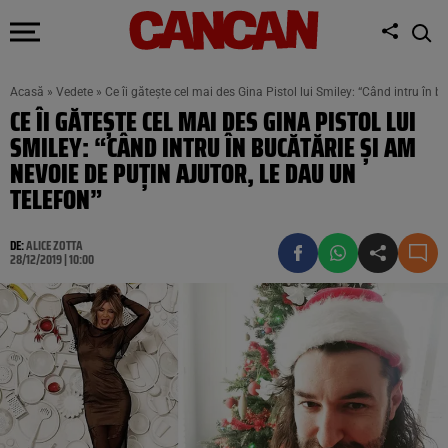
Acasă
»
Vedete
»
Ce îi gătește cel mai des Gina Pistol lui Smiley: “Când intru în b
CE ÎI GĂTEȘTE CEL MAI DES GINA PISTOL LUI
SMILEY: “CÂND INTRU ÎN BUCĂTĂRIE ŞI AM
NEVOIE DE PUŢIN AJUTOR, LE DAU UN
TELEFON”
DE:
ALICE ZOTTA
28/12/2019 | 10:00