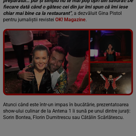
preparatul… pur şi simplu nu te mai poţi opri din savurat! De
fiecare dată când o gătesc cei din jur îmi spun că îmi iese
chiar mai bine ca la restaurant”
, a dezvăluit Gina Pistol
pentru jurnaliștii revistei
OK! Magazine
.
Vezi galeria foto
14 poze
Atunci când este într-un impas în bucătărie, prezentatoarea
show-ului culinar de la Antena 1 îi sună pe unul dintre jurați:
Sorin Bontea, Florin Dumitrescu sau Cătălin Scărlătescu.