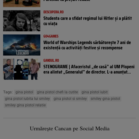
DESCOPERA.RO
Studenta care a sfidat regimul lui Hitler și a plătit
cu viața
GO4GAMES
World of Warships Legends sărbătorește 7 ani de
existență cu activități festive și recompense
GANDUL.RO
STENOGRAME | Afaceristul „de casă” al UM Plopeni
era alintat „Generalul” de director. L-a anunțat...
Tags:
gina pistol
gina pistol chefi la cutite
gina pistol iubit
gina pistol iubita lui smiley
gina pistol si smiley
smiley gina pistol
smiley gina pistol relatie
Urmărește Cancan pe Social Media