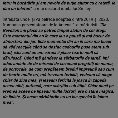
intru în bucătărie şi am nevoie de puţin ajutor cu o reţetă, le
dau un telefon”
, a mai declarat iubita lui Smiley.
Întrebată unde își va petrece noaptea dintre 2019 și 2020,
frumoasa prezentatoare de la Antena 1 a mărturisit:
“De
Revelion îmi place să petrec timpul alături de cei dragi.
Este momentul din an în care iau o pauză şi mă bucur de
atmosfera din jur. Este momentul din an în care mă bucur
să văd reacţiile când se desfac cadourile puse atent sub
brad, căci sunt un om căruia îi place foarte mult să
dăruiască. Când mă gândesc la sărbătorile de iarnă, îmi
aduc aminte de de mirosul de cozonaci pregătiţi de mama,
de portocale, de cum pregăteam bradul împreună sau cum
de foarte multe ori, mă trezeam fericită, vedeam că ninge
chiar de ziua mea, şi ieşeam fericită la joacă în zăpada
aceea albă, pufoasă, care scârţâia sub tălpi. Chiar dacă pe
vremea aceea ne lipseau multe lucruri, era o stare magică,
de linişte. Şi acum sărbătorile au un loc special în inima
mea”
.