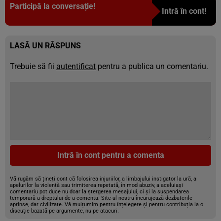
Participă la conversație!
Intră în cont!
LASĂ UN RĂSPUNS
Trebuie să fii
autentificat
pentru a publica un comentariu.
Intră în cont pentru a comenta
Vă rugăm să țineți cont că folosirea injuriilor, a limbajului instigator la ură, a
apelurilor la violență sau trimiterea repetată, în mod abuziv, a aceluiași
comentariu pot duce nu doar la ștergerea mesajului, ci și la suspendarea
temporară a dreptului de a comenta. Site-ul nostru încurajează dezbaterile
aprinse, dar civilizate. Vă mulțumim pentru înțelegere și pentru contribuția la o
discuție bazată pe argumente, nu pe atacuri.