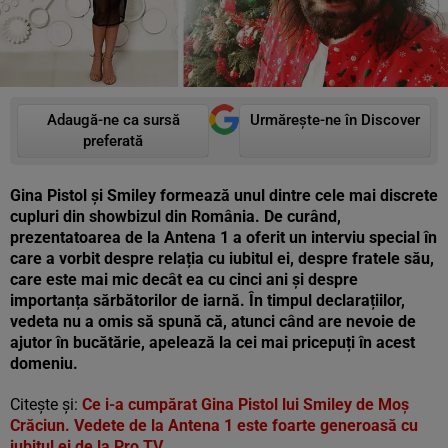
Adaugă-ne ca sursă
Urmărește-ne în Discover
preferată
Gina Pistol și Smiley formează unul dintre cele mai discrete
cupluri din showbizul din România. De curând,
prezentatoarea de la Antena 1 a oferit un interviu special în
care a vorbit despre relația cu iubitul ei, despre fratele său,
care este mai mic decât ea cu cinci ani și despre
importanța sărbătorilor de iarnă. În timpul declarațiilor,
vedeta nu a omis să spună că, atunci când are nevoie de
ajutor în bucătărie, apelează la cei mai pricepuți în acest
domeniu.
Citește și:
Ce i-a cumpărat Gina Pistol lui Smiley de Moș
Crăciun. Vedete de la Antena 1 este foarte generoasă cu
iubitul ei de la Pro TV