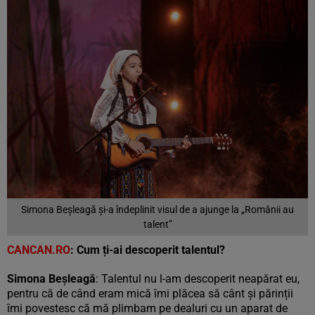
Simona Beșleagă și-a îndeplinit visul de a ajunge la „Românii au
talent”
CANCAN.RO
: C
um ți-ai descoperit talentul?
Simona Beșleagă
: Talentul nu l-am descoperit neapărat eu,
pentru că de când eram mică îmi plăcea să cânt și părinții
îmi povestesc că mă plimbam pe dealuri cu un aparat de