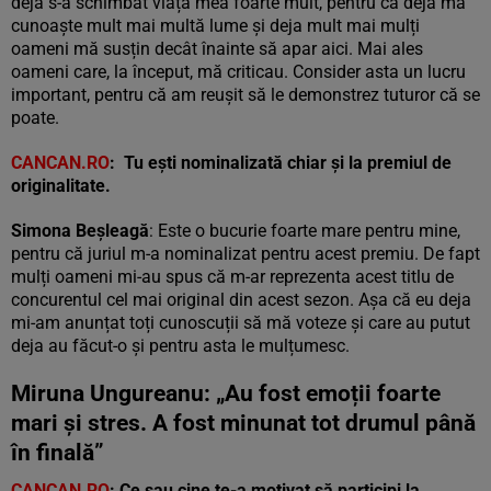
deja s-a schimbat viața mea foarte mult, pentru că deja mă
cunoaște mult mai multă lume și deja mult mai mulți
oameni mă susțin decât înainte să apar aici. Mai ales
oameni care, la început, mă criticau. Consider asta un lucru
important, pentru că am reușit să le demonstrez tuturor că se
poate.
CANCAN.RO
: Tu ești nominalizată chiar și la premiul de
originalitate.
Simona Beșleagă
: Este o bucurie foarte mare pentru mine,
pentru că juriul m-a nominalizat pentru acest premiu. De fapt
mulți oameni mi-au spus că m-ar reprezenta acest titlu de
concurentul cel mai original din acest sezon. Așa că eu deja
mi-am anunțat toți cunoscuții să mă voteze și care au putut
deja au făcut-o și pentru asta le mulțumesc.
Miruna Ungureanu: „Au fost emoții foarte
mari și stres. A fost minunat tot drumul până
în finală”
CANCAN.RO
: Ce sau cine te-a motivat să participi la