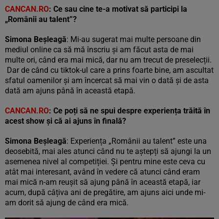
CANCAN.RO
: Ce sau cine te-a motivat să participi la
„Românii au talent”?
Simona Beșleagă
: Mi-au sugerat mai multe persoane din
mediul online ca să mă înscriu și am făcut asta de mai
multe ori, când era mai mică, dar nu am trecut de preselecții.
Dar de când cu tiktok-ul care a prins foarte bine, am ascultat
sfatul oamenilor și am încercat să mai vin o dată și de asta
dată am ajuns până în această etapă.
CANCAN.RO
: Ce poți să ne spui despre experiența trăită în
acest show și c
ă
ai ajuns în finală?
Simona Beșleagă
: Experiența „Românii au talent” este una
deosebită, mai ales atunci când nu te aștepți să ajungi la un
asemenea nivel al competiției. Și pentru mine este ceva cu
atât mai interesant, având în vedere că atunci când eram
mai mică n-am reușit să ajung până în această etapă, iar
acum, după câțiva ani de pregătire, am ajuns aici unde mi-
am dorit să ajung de când era mică.