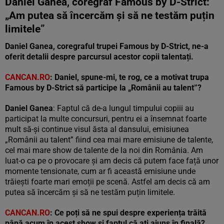
Daniel Ganea, coregraf Famous by D-Strict:
„Am putea să încercăm și să ne testăm puțin
limitele”
Daniel Ganea, coregraful trupei Famous by D-Strict, ne-a
oferit detalii despre parcursul acestor copii talentați.
CANCAN.RO
: Daniel, spune-mi, te rog, ce a motivat trupa
Famous by D-Strict să participe la „Românii au talent”?
Daniel Ganea
: Faptul că de-a lungul timpului copiii au
participat la multe concursuri, pentru ei a însemnat foarte
mult să-și continue visul ăsta al dansului, emisiunea
„Românii au talent” fiind cea mai mare emisiune de talente,
cel mai mare show de talente de la noi din România. Am
luat-o ca pe o provocare și am decis că putem face față unor
momente tensionate, cum ar fi această emisiune unde
trăiești foarte mari emoții pe scenă. Astfel am decis că am
putea să încercăm și să ne testăm puțin limitele.
CANCAN.RO
: Ce poți să ne spui despre experiența trăită
până acum în acest show și faptul că ați ajuns în finală?