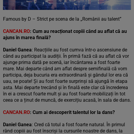
Famous by D – Strict pe scena de la „Românii au talent”
CANCAN.RO
: Cum au reacționat copiii când au aflat că au
ajuns în marea finală?
Daniel Ganea
: Reacțiile au fost cumva într-o ascensiune de
când au participat la audiții. În primă fază că au aflat că vor
ajunge prima dată pe scenă, iar încântarea a fost foarte
mare. Mai departe când am aflat despre semifinală că vom
participa, deja bucuria era extraordinară și gândul lor era că
uau, se poate! Și au fost foarte surprinși să ajungă în etapa
asta. Mai departe trecând și în finală este clar că încrederea
în ei a crescut foarte mult și au fost foarte mobilizați în tot
ceea ce a ținut de muncă, de exercițiu acasă, în sala de dans.
CANCAN.RO
: Cum ai descoperit talentul lor la dans?
Daniel Ganea
: Cred că totul a fost foarte natural. În primul
rând copiii au fost înscriși la cursurile noastre de dans, la