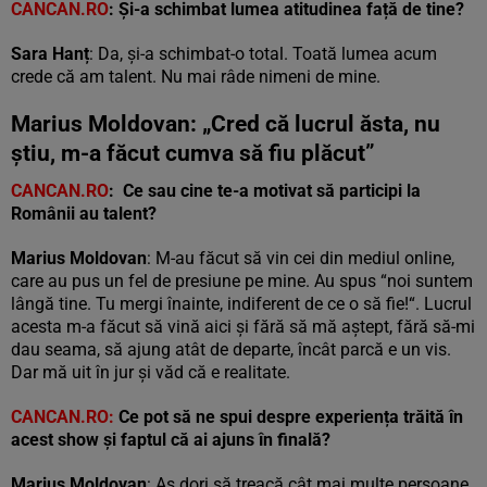
CANCAN.RO
: Și-a schimbat lumea atitudinea față de tine?
Sara Hanț
: Da, și-a schimbat-o total. Toată lumea acum
crede că am talent. Nu mai râde nimeni de mine.
Marius Moldovan: „Cred că lucrul ăsta, nu
știu, m-a făcut cumva să fiu plăcut”
CANCAN.RO
: Ce sau cine te-a motivat să participi la
Românii au talent?
Marius Moldovan
: M-au făcut să vin cei din mediul online,
care au pus un fel de presiune pe mine. Au spus “noi suntem
lângă tine. Tu mergi înainte, indiferent de ce o să fie!“. Lucrul
acesta m-a făcut să vină aici și fără să mă aștept, fără să-mi
dau seama, să ajung atât de departe, încât parcă e un vis.
Dar mă uit în jur și văd că e realitate.
CANCAN.RO:
Ce pot să ne spui despre experiența trăită în
acest show și faptul că ai ajuns în finală?
Marius Moldovan
: Aș dori să treacă cât mai multe persoane