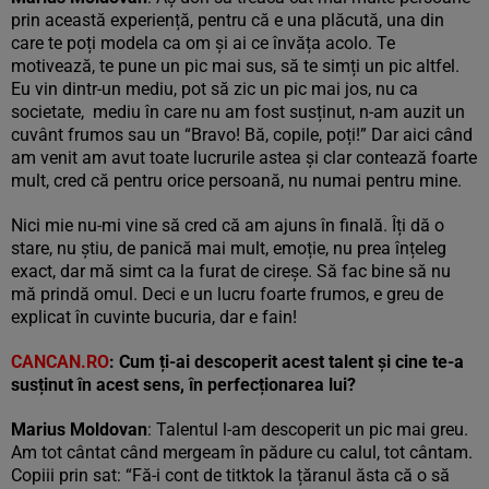
prin această experiență, pentru că e una plăcută, una din
care te poți modela ca om și ai ce învăța acolo. Te
motivează, te pune un pic mai sus, să te simți un pic altfel.
Eu vin dintr-un mediu, pot să zic un pic mai jos, nu ca
societate, mediu în care nu am fost susținut, n-am auzit un
cuvânt frumos sau un “Bravo! Bă, copile, poți!” Dar aici când
am venit am avut toate lucrurile astea și clar contează foarte
mult, cred că pentru orice persoană, nu numai pentru mine.
Nici mie nu-mi vine să cred că am ajuns în finală. Îți dă o
stare, nu știu, de panică mai mult, emoție, nu prea înțeleg
exact, dar mă simt ca la furat de cireșe. Să fac bine să nu
mă prindă omul. Deci e un lucru foarte frumos, e greu de
explicat în cuvinte bucuria, dar e fain!
CANCAN.RO
: Cum ți-ai descoperit acest talent și cine te-a
susținut în acest sens, în perfecționarea lui
?
Marius Moldovan
: Talentul l-am descoperit un pic mai greu.
Am tot cântat când mergeam în pădure cu calul, tot cântam.
Copiii prin sat: “Fă-i cont de titktok la țăranul ăsta că o să