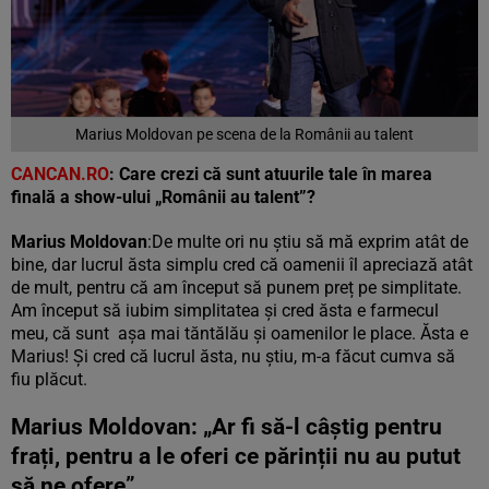
Marius Moldovan pe scena de la Românii au talent
CANCAN.RO
: Care crezi că sunt atuurile tale în marea
finală a show-ului „Românii au talent”?
Marius Moldovan
:De multe ori nu știu să mă exprim atât de
bine, dar lucrul ăsta simplu cred că oamenii îl apreciază atât
de mult, pentru că am început să punem preț pe simplitate.
Am început să iubim simplitatea și cred ăsta e farmecul
meu, că sunt așa mai tăntălău și oamenilor le place. Ăsta e
Marius! Și cred că lucrul ăsta, nu știu, m-a făcut cumva să
fiu plăcut.
Marius Moldovan: „Ar fi să-l câștig pentru
frați, pentru a le oferi ce părinții nu au putut
să ne ofere”