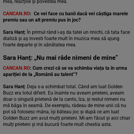
mea, reacțiile și povestea mea.
CANCAN.RO
: Ce vei face cu banii dacă vei câștiga marele
premiu sau un alt premiu pus în joc?
Sara Hanț
: În primul rând i-aș da tatei un rinichi, că tata face
dializă și aș investi foarte mult în muzica mea să ajung
foarte departe și în sănătatea mea.
Sara Hanț: „Nu mai râde nimeni de mine”
CANCAN.RO
: Cum crezi că se va schimba viața ta în urma
apariției de la „Românii au talent”?
Sara Hanț
: Deja s-a schimbat total. Când am luat Golden
Buzz era totul diferit. Eu înainte nu aveam prieteni, aveam
doar o singură prietenă de la canto, Iza, și restul nimeni nu
mă băga în seamă. De exemplu, râdeau de mine unii că nu
pot să folosesc mâna, își băteau joc și după ce am luat
Golden Buzz am avut mulți prieteni. Mi-am făcut și aici chiar
mulți prieteni și mă bucură foarte mult chestia asta.