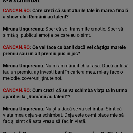
s-a schimbat”
CANCAN.RO
: Care crezi că sunt aturile tale în marea finală
a show-ului Românii au talent?
Miruna Ungureanu
: Sper că voi transmite emoție. Sper să
simtă și publicul emoția pe care eu o simt.
CANCAN.RO
: Ce vei face cu banii dacă vei câștiga marele
premiu sau un alt premiu pus în joc?
Miruna Ungureanu
: Nu m-am gândit chiar așa. Dacă ar fi să
iau un premiu, aș investi bani în cariera mea, mi-aș face o
melodie, cover-uri, ținute noi.
CANCAN.RO
: Cum crezi că se va schimba viața ta în urma
apariției la „Românii au talent”?
Miruna Ungureanu
: Nu știu dacă se va schimba. Simt că
viața mea deja s-a schimbat. Deja este ce-mi place mie să
fac și simt că asta vreau să fac în viață.