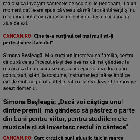
radio și că învățam cântecele de acolo și le fredonam,. La un
moment dat le-am spus că vreau să mă fac cântăreață și nu
m-au mai putut convinge să-mi schimb ideea nici până în
ziua de azi.
CANCAN.RO
: Cine te-a susținut cel mai mult să-ți
perfecționezi talentul?
Simona Beșleagă
: M-a susținut întotdeauna familia, pentru
că după ce au început să-și dea seama că mă gândesc la
muzică ca la un lucru serios, au început să mă ducă prin
concursuri, să-mi ia costume, instrumente și să se implice
cât de mult au putut astfel încât eu să mă dezvolt frumos pe
acest domeniu.
Simona Beșleagă: „Dacă voi câștiga unul
dintre premii, mă gândesc să păstrez o parte
din bani pentru viitor, pentru studiile mele
muzicale și să investesc restul în cântece”
CANCAN.RO
: Care crezi că sunt atuurile tale
în
marea