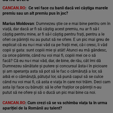
CANCAN.RO
: Ce vei face cu banii dacă vei câștiga marele
premiu sau un alt premiu pus în joc?
Marius Moldovan
: Dumnezeu știe ce e mai bine pentru om în
viață, dar dacă ar fi să câștig acest premiu, nu ar fi să-l
câștig pentru mine, ar fi să-l câștig pentru frați, pentru a le
oferi ce părinții nu au putut să ne ofere. E un pic mai greu de
explicat că eu nu-i mai văd ca pe frații mei, că-i cresc, îi văd
copii și gata: sunt copiii mie și atât! Atunci eu mă gândesc,
ca orice părinte, când nu voi mai fi, copiii mei ce o să
facă? Că eu nu-i mai văd, dar, de bine, de rău, cât îmi dă
Dumnezeu sănătate și putere și concursul ăsta-i în picioare
și am speranța asta să pot să le fac o cămăruță a lor, să
aibă ei o cămăruță, pătuțul lor, să pună capul să se culce
când nu voi mai fi, că asta e viața în care noi trăim. Deci cam
asta își face cu bănuții: să le ofer fraților ce părinții n-au
putut să ne ofere și să o ducă un pic mai bine ca noi.
CANCAN.RO
: Cum crezi că se va schimba viața ta în urma
apariției de la Românii au talent?