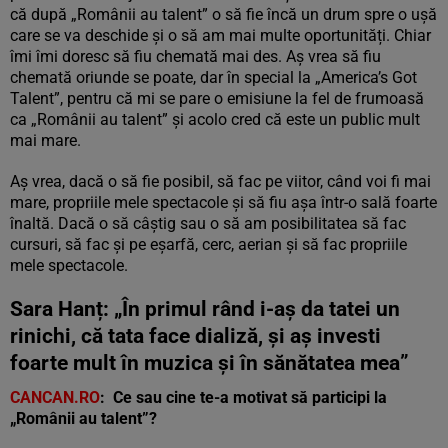
că după „Românii au talent” o să fie încă un drum spre o ușă
care se va deschide și o să am mai multe oportunități. Chiar
îmi îmi doresc să fiu chemată mai des. Aș vrea să fiu
chemată oriunde se poate, dar în special la „America’s Got
Talent”, pentru că mi se pare o emisiune la fel de frumoasă
ca „Românii au talent” și acolo cred că este un public mult
mai mare.
Aș vrea, dacă o să fie posibil, să fac pe viitor, când voi fi mai
mare, propriile mele spectacole și să fiu așa într-o sală foarte
înaltă. Dacă o să câștig sau o să am posibilitatea să fac
cursuri, să fac și pe eșarfă, cerc, aerian și să fac propriile
mele spectacole.
Sara Hanț: „În primul rând i-aș da tatei un
rinichi, că tata face dializă, și aș investi
foarte mult în muzica și în sănătatea mea”
CANCAN.RO
: Ce sau cine te-a motivat să participi la
„Românii au talent”?