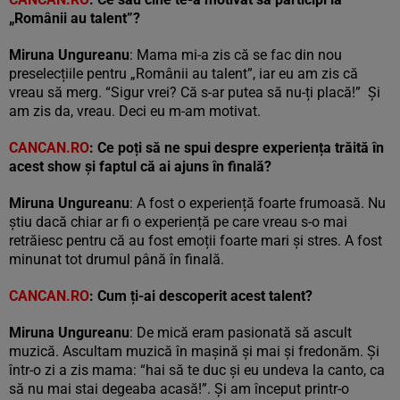
„Românii au talent”?
Miruna Ungureanu
: Mama mi-a zis că se fac din nou
preselecțiile pentru „Românii au talent”, iar eu am zis că
vreau să merg. “Sigur vrei? Că s-ar putea să nu-ți placă!” Și
am zis da, vreau. Deci eu m-am motivat.
CANCAN.RO
: Ce poți să ne spui despre experiența trăită în
acest show și faptul că ai ajuns în finală?
Miruna Ungureanu
: A fost o experiență foarte frumoasă. Nu
știu dacă chiar ar fi o experiență pe care vreau s-o mai
retrăiesc pentru că au fost emoții foarte mari și stres. A fost
minunat tot drumul până în finală.
CANCAN.RO
: Cum ți-ai descoperit acest talent?
Miruna Ungureanu
: De mică eram pasionată să ascult
muzică. Ascultam muzică în mașină și mai și fredonăm. Și
într-o zi a zis mama: “hai să te duc și eu undeva la canto, ca
să nu mai stai degeaba acasă!”. Și am început printr-o