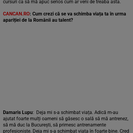
cursuri ca să mă apuc serios cum ar veni de treaba asta.
CANCAN.RO
: Cum crezi că se va schimba viața ta
în
urma
apariției de la Românii au talent?
Damaris Lupu
: Deja mi s-a schimbat viața. Adică m-au
ajutat foarte mulți oameni să găsesc o sală să mă antrenez,
să mă duc la București, să primesc antrenamente
profesioniste. Deja mi s-a schimbat viața în foarte bine. Cred