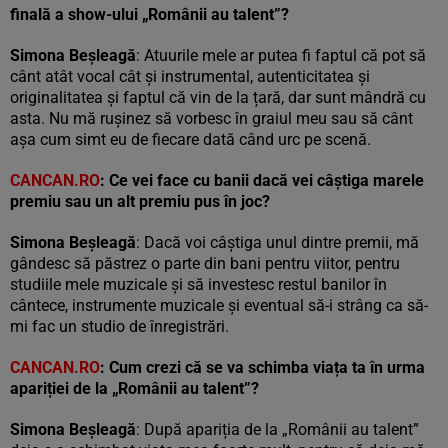
finală a show-ului „Românii au talent”?
Simona Beșleagă
: Atuurile mele ar putea fi faptul că pot să
cânt atât vocal cât și instrumental, autenticitatea și
originalitatea și faptul că vin de la țară, dar sunt mândră cu
asta. Nu mă rușinez să vorbesc în graiul meu sau să cânt
așa cum simt eu de fiecare dată când urc pe scenă.
CANCAN.RO
: Ce vei face cu banii dacă vei câștiga marele
premiu sau un alt premiu pus în joc
?
Simona Beșleagă
: Dacă voi câștiga unul dintre premii, mă
gândesc să păstrez o parte din bani pentru viitor, pentru
studiile mele muzicale și să investesc restul banilor în
cântece, instrumente muzicale și eventual să-i strâng ca să-
mi fac un studio de înregistrări.
CANCAN.RO
: Cum crezi că se va schimba viața ta în urma
apariției de la „Rom
ânii au talent”?
Simona Beșleagă
: După apariția de la „Românii au talent”