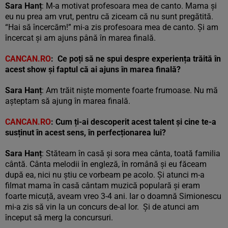
Sara Hanț
: M-a motivat profesoara mea de canto. Mama și
eu nu prea am vrut, pentru că ziceam că nu sunt pregătită.
“Hai să încercăm!” mi-a zis profesoara mea de canto. Și am
încercat și am ajuns până în marea finală.
CANCAN.RO
: Ce poți să ne spui despre experiența trăită în
acest show și faptul că ai ajuns în marea finală?
Sara Hanț
: Am trăit niște momente foarte frumoase. Nu mă
așteptam să ajung în marea finală.
CANCAN.RO
:
Cum ți-ai descoperit acest talent și cine te-a
susținut în acest sens, în perfecționarea lui?
Sara Hanț
: Stăteam în casă și sora mea cânta, toată familia
cântă. Cânta melodii în engleză, în română și eu făceam
după ea, nici nu știu ce vorbeam pe acolo. Și atunci m-a
filmat mama în casă cântam muzică populară și eram
foarte micuță, aveam vreo 3-4 ani. Iar o doamnă Simionescu
mi-a zis să vin la un concurs de-al lor. Și de atunci am
început să merg la concursuri.