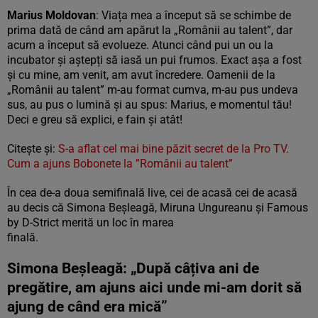
Marius Moldovan
: Viața mea a început să se schimbe de
prima dată de când am apărut la „Românii au talent”, dar
acum a început să evolueze. Atunci când pui un ou la
incubator și aștepți să iasă un pui frumos. Exact așa a fost
și cu mine, am venit, am avut încredere. Oamenii de la
„Românii au talent” m-au format cumva, m-au pus undeva
sus, au pus o lumină și au spus: Marius, e momentul tău!
Deci e greu să explici, e fain și atât!
Citește și:
S-a aflat cel mai bine păzit secret de la Pro TV.
Cum a ajuns Bobonete la ”Românii au talent”
În cea de-a doua semifinală live, cei de acasă cei de acasă
au decis că Simona Beșleagă, Miruna Ungureanu și Famous
by D-Strict merită un loc în marea
finală.
Simona Beșleagă: „După câțiva ani de
pregătire, am ajuns aici unde mi-am dorit să
ajung de când era mică”