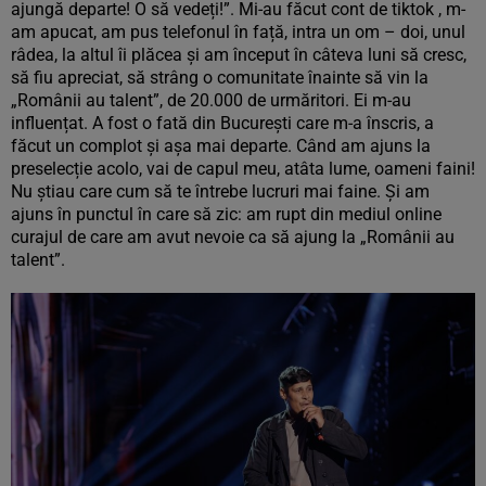
ajungă departe! O să vedeți!”. Mi-au făcut cont de tiktok , m-
am apucat, am pus telefonul în față, intra un om – doi, unul
râdea, la altul îi plăcea și am început în câteva luni să cresc,
să fiu apreciat, să strâng o comunitate înainte să vin la
„Românii au talent”, de 20.000 de urmăritori. Ei m-au
influențat. A fost o fată din București care m-a înscris, a
făcut un complot și așa mai departe. Când am ajuns la
preselecție acolo, vai de capul meu, atâta lume, oameni faini!
Nu știau care cum să te întrebe lucruri mai faine. Și am
ajuns în punctul în care să zic: am rupt din mediul online
curajul de care am avut nevoie ca să ajung la „Românii au
talent”.