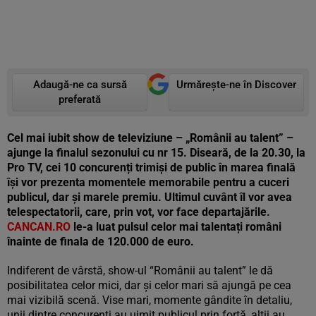
Adaugă-ne ca sursă
Urmărește-ne în Discover
preferată
Cel mai iubit show de televiziune – „Românii au talent” –
ajunge la finalul sezonului cu nr 15. Diseară, de la 20.30, la
Pro TV, cei 10 concurenți trimiși de public în marea finală
își vor prezenta momentele memorabile pentru a cuceri
publicul, dar și marele premiu. Ultimul cuvânt îl vor avea
telespectatorii, care, prin vot, vor face departajările.
CANCAN.RO
le-a luat pulsul celor mai talentați români
înainte de finala de 120.000 de euro.
Indiferent de vârstă, show-ul “Românii au talent” le dă
posibilitatea celor mici, dar și celor mari să ajungă pe cea
mai vizibilă scenă. Vise mari, momente gândite în detaliu,
unii dintre concurenți au uimit publicul prin forță, alții au