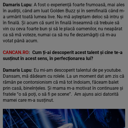
Damaris Lupu
: A fost o experiență foarte frumoasă, mai ales
în audiții, când am luat Golden Buzz și în semifinală când m-
a urmărit toată lumea live. Nu mă așteptam deloc să intru și
în finală. Și acum că sunt în finală înseamnă că trebuie să
vin cu ceva foarte bun și să le placă oamenilor, nu neapărat
ca să mă voteze, numai ca să nu fie dezamăgiți că m-au
votat până acum.
CANCAN.RO
: Cum ți-ai descoperit acest talent și cine te-a
susținut în acest sens, în perfecționarea lui?
Damaris Lupu
: Eu mi-am descoperit talentul de pe youtube.
Dansam, mă dădeam cu rolele. La un moment dat am zis că
rămân pe contorsionism că mă tot îndoiam, făceam balet
prin casă, bineînțeles. Și mama m-a motivat în continuare și
fratele “o să poți, o să fi pe scene”. Am ajuns aici datorită
mamei care m-a susținut.