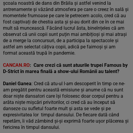
școala noastră de dans din Brăila și astfel venind la
antrenamente și văzând atmosfera pe care o creez în sală și
momentele frumoase pe care le petrecem acolo, cred că au
fost captivați de chestia asta și și-au dorit din ce în ce mai
mult să muncească. Făcând lucrul ăsta, bineînțeles că am
observat că unii copii sunt puțin mai ambițioși și mai atrași
de a merge la concursuri, de a participa la spectacole și
astfel am selectat câțiva copii, adică pe faimoși și am
format această trupă în pandemie.
CANCAN.RO
: Care crezi că sunt atuurile trupei Famous by
D-Strict în marea finală a show-ului Rom
ânii au talent
?
Daniel Ganea
: Cred că atu-ul l-am descoperit în timp ce ne-
am pregătit pentru această emisiune și anume că nu sunt
doar niște dansatori care își folosesc doar corpul pentru a
arăta niște mișcări privitorilor, ci cred că au început să
danseze cu sufletul foarte mult și asta se vede și pe
expresivitatea lor timpul dansului. De fiecare dată când
repetăm, îi văd zâmbind și-și exprimă foarte ușor plăcerea și
fericirea în timpul dansului.