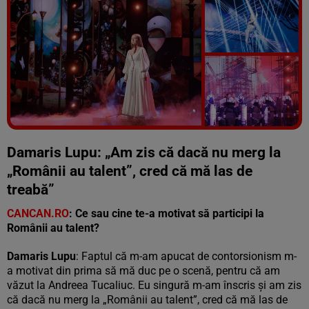
Vezi galeria foto
11 poze
Damaris Lupu: „Am zis că dacă nu merg la
„Românii au talent”, cred că mă las de
treabă”
CANCAN.RO
: Ce sau cine te-a motivat să participi la
Românii au talent
?
Damaris Lupu
: Faptul că m-am apucat de contorsionism m-
a motivat din prima să mă duc pe o scenă, pentru că am
văzut la Andreea Tucaliuc. Eu singură m-am înscris și am zis
că dacă nu merg la „Românii au talent”, cred că mă las de