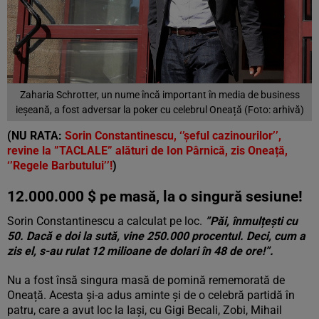
Zaharia Schrotter, un nume încă important în media de business
ieșeană, a fost adversar la poker cu celebrul Oneață (Foto: arhivă)
(NU RATA:
Sorin Constantinescu, ‘’șeful cazinourilor’’,
revine la ”TACLALE” alături de Ion Pârnică, zis Oneață,
‘’Regele Barbutului’’!
)
12.000.000 $ pe masă, la o singură sesiune!
Sorin Constantinescu a calculat pe loc.
”Păi, înmulțești cu
50. Dacă e doi la sută, vine 250.000 procentul. Deci, cum a
zis el, s-au rulat 12 milioane de dolari în 48 de ore!”.
Nu a fost însă singura masă de pomină rememorată de
Oneață. Acesta și-a adus aminte și de o celebră partidă în
patru, care a avut loc la Iași, cu Gigi Becali, Zobi, Mihail