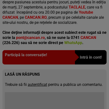
despre pasiunea acestuia pentru jocuri, puteți vedea în ediția
de marți, 27 septembrie, a podcastului
TACLALE
, care va fi
difuzat începând cu ora 20.00 pe pagina de
Youtube
CANCAN
, pe
CANCAN.RO
, precum și pe celelalte canale ale
site-ului nostru, de pe rețelele de socializare.
Cine deţine informaţii despre acest subiect este rugat să ne
scrie la
pont@cancan.ro
, să ne sune la 0741
CANCAN
(226.226) sau să ne scrie direct pe
WhatsApp
.
Participă la conversație!
Intră în cont!
LASĂ UN RĂSPUNS
Trebuie să fii
autentificat
pentru a publica un comentariu.