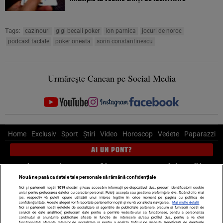
Tags:
cazinouri
gigi becali poker
ion parnica
jocuri de noroc
podcast taclale
poker oneata
sorin constantinescu
Urmărește Cancan pe Social Media
Home
Exclusiv
Sport
Știri
Video
Horoscop
Vedete
Paparazzi
AI UN PONT?
Scrie-ne pe Whatsapp
, sună la 0741226226 sau trimite mail la
pont@cancan.ro
Nouă ne pasă ca datele tale personale să rămână confidențiale
Noi și partenerii noștri
1019
stocăm și/sau accesăm informații pe dispozitivul dvs., precum identificatorii cookie
unici pentru prelucrarea datelor cu caracter personal. Puteți accepta sau gestiona preferințele dvs. făcând clic mai
Știri interne
Știri externe
Politică
jos, respectiv vă puteți opune utilizării unui interes legitim în orice moment pe pagina cu politica de
confidențialitate. Aceste alegeri vor fi raportate partenerilor noștri și nu vă vor afecta navigarea.
Mai multe detalii
Noi si partenerii nostri (retelele de socializare si agentiile de publicitate partenere, precum si furnizorii nostri de
servicii de date analitice) prelucram date pentru a permite website-ului sa functioneze, pentru a personaliza
Ultimele stiri
Diete
Insula Iubirii
Dictionar de vise
LIFE STYLE
continutul si anunturile publicitare afisate in functie de interesele si/sau profilul dvs., pentru a va oferi
functionalitati aferente retelelor de socializare si pentru a analiza traficul pe website. Beneficiati de drepturile