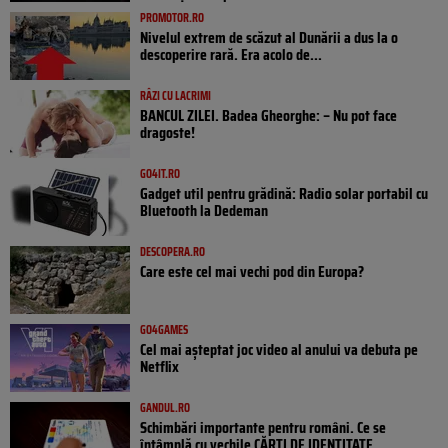
PROMOTOR.RO
Nivelul extrem de scăzut al Dunării a dus la o
descoperire rară. Era acolo de...
RÂZI CU LACRIMI
BANCUL ZILEI. Badea Gheorghe: – Nu pot face
dragoste!
GO4IT.RO
Gadget util pentru grădină: Radio solar portabil cu
Bluetooth la Dedeman
DESCOPERA.RO
Care este cel mai vechi pod din Europa?
GO4GAMES
Cel mai așteptat joc video al anului va debuta pe
Netflix
GANDUL.RO
Schimbări importante pentru români. Ce se
întâmplă cu vechile CĂRȚI DE IDENTITATE