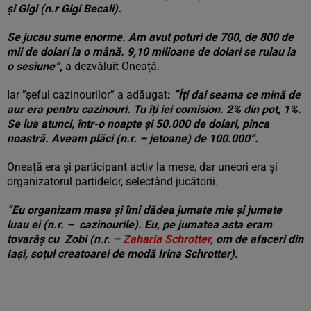
și Gigi (n.r Gigi Becali).
Se jucau sume enorme. Am avut poturi de 700, de 800 de
mii de dolari la o mână. 9,10 milioane de dolari se rulau la
o sesiune”,
a dezvăluit Oneață.
Iar ”șeful cazinourilor” a adăugat
:
”Îți dai seama ce mină de
aur era pentru cazinouri. Tu îți iei comision. 2% din pot, 1%.
Se lua atunci, într-o noapte și 50.000 de dolari, pinca
noastră. Aveam plăci (n.r. – jetoane) de 100.000”.
Oneață era și participant activ la mese, dar uneori era și
organizatorul partidelor, selectând jucătorii.
”Eu organizam masa și îmi dădea jumate mie și jumate
luau ei (n.r. – cazinourile). Eu, pe jumatea asta eram
tovarăș cu Zobi (n.r. –
Zaharia Schrotter
, om de afaceri din
Iași, soțul creatoarei de modă Irina Schrotter).