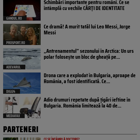
Schimbări importante pentru români. Ce se
întâmplă cu vechile CĂRȚI DE IDENTITATE
GANDUL.RO
Ce dramă! A murit tatăl lui Leo Messi, Jorge
Messi
PROSPORT.RO
„Antrenamentul” sezonului în Arctica: Un urs
polar folosește un bloc de gheață pe...
ADEVARUL
Drona care a explodat în Bulgaria, aproape de
România, a fost identificată. Ce...
DIGI24
Adio drumuri repetate după țigări ieftine în
Bulgaria. România limitează la 40 de...
MEDIAFAX
PARTENERI
CE SE ÎNTÂMPLĂ DOCTORE?