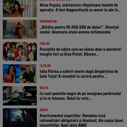
Alina Pușcău, mărturisire sfâșietoare înainte de
operație. A fost diagnosticată cu cancer la sân în...
PROSPORT.RO
„Bătălia pentru 50.000.000 de dolari”. Divorțul
anului: Anamaria atacă averea milionarului
CIAO.RO
Poveştile de iubire care au rămas doar o amintire!
Imagini tari cu Gina Pistol, Răzvan...
CLICK.RO
Iulia Pârlea a suferit enorm după despărțirea de
Gabi Torje! A renunțat la carieră pentru...
DIGI 24
Ce sunt punctele negre de pe marginea parbrizului
și la ce folosesc. Rolul lor este...
DIGI24
Avertismentul experților: România riscă
raționalizări obligatorii și blackout, din cauza lipsei
investițiilor. Apel către ANRE