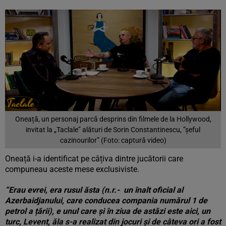
Oneață, un personaj parcă desprins din filmele de la Hollywood,
invitat la „Taclale” alături de Sorin Constantinescu, ”șeful
cazinourilor” (Foto: captură video)
Oneață i-a identificat pe câțiva dintre jucătorii care
compuneau aceste mese exclusiviste.
”Erau evrei, era rusul ăsta (n.r.- un înalt oficial al
Azerbaidjanului, care conducea compania numărul 1 de
petrol a țării), e unul care și în ziua de astăzi este aici, un
turc, Levent, ăla s-a realizat din jocuri și de câteva ori a fost