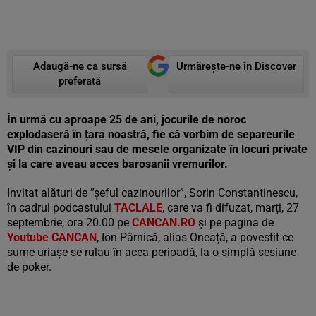
Adaugă-ne ca sursă
Urmărește-ne în Discover
preferată
În urmă cu aproape 25 de ani, jocurile de noroc
explodaseră în țara noastră, fie că vorbim de separeurile
VIP din cazinouri sau de mesele organizate în locuri private
și la care aveau acces barosanii vremurilor.
Invitat alături de ”șeful cazinourilor”, Sorin Constantinescu,
în cadrul podcastului
TACLALE
, care va fi difuzat, marți, 27
septembrie, ora 20.00 pe
CANCAN.RO
și pe pagina de
Youtube CANCAN
, Ion Pârnică, alias Oneață, a povestit ce
sume uriașe se rulau în acea perioadă, la o simplă sesiune
de poker.