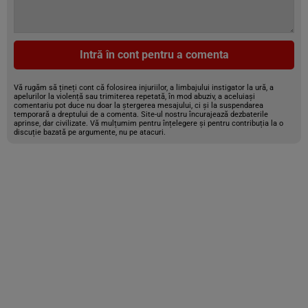
Intră în cont pentru a comenta
Vă rugăm să țineți cont că folosirea injuriilor, a limbajului instigator la ură, a
apelurilor la violență sau trimiterea repetată, în mod abuziv, a aceluiași
comentariu pot duce nu doar la ștergerea mesajului, ci și la suspendarea
temporară a dreptului de a comenta. Site-ul nostru încurajează dezbaterile
aprinse, dar civilizate. Vă mulțumim pentru înțelegere și pentru contribuția la o
discuție bazată pe argumente, nu pe atacuri.