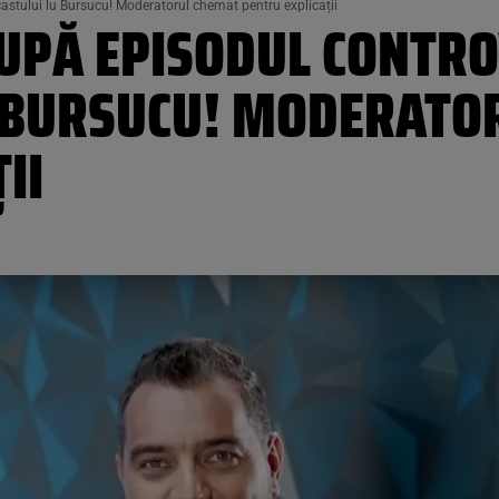
astului lu Bursucu! Moderatorul chemat pentru explicații
DUPĂ EPISODUL CONTRO
 BURSUCU! MODERATO
II