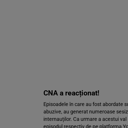
CNA a reacționat!
Episoadele în care au fost abordate 
abuzive, au generat numeroase sesizăr
internauților. Ca urmare a acestui val
episodul respectiv de pe platforma Yo