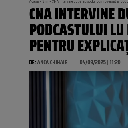
Acasă
»
Știri
»
CNA intervine după episodul controversat al podc
CNA INTERVINE 
PODCASTULUI LU
PENTRU EXPLICAȚ
DE:
ANCA CHIHAIE
04/09/2025 | 11:20