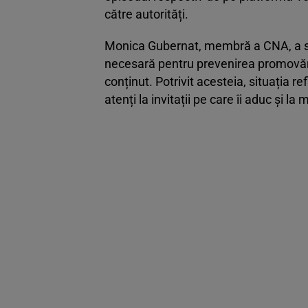
către autorități.
Monica Gubernat, membră a CNA, a sub
necesară pentru prevenirea promovării
conținut. Potrivit acesteia, situația r
atenți la invitații pe care îi aduc și l