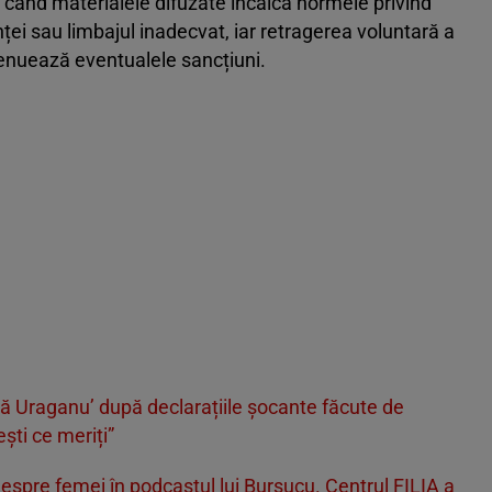
i când materialele difuzate încalcă normele privind
ței sau limbajul inadecvat, iar retragerea voluntară a
atenuează eventualele sancțiuni.
 Uraganu’ după declarațiile șocante făcute de
ști ce meriți”
espre femei în podcastul lui Bursucu. Centrul FILIA a