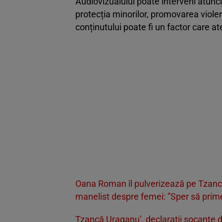
Audiovizualului poate interveni atunc
protecția minorilor, promovarea violen
conținutului poate fi un factor care 
Oana Roman îl pulverizează pe Tzancă
manelist despre femei: ”Sper să prime
Tzancă Uraganu’, declarații șocante d