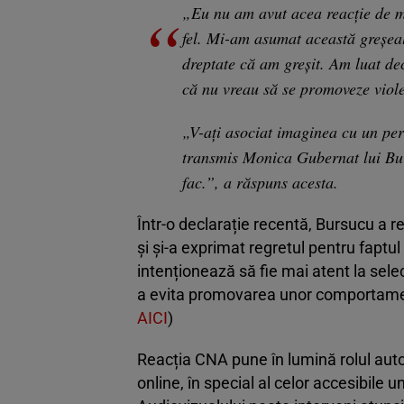
„Eu nu am avut acea reacţie de mo
fel. Mi-am asumat această greşeal
dreptate că am greşit. Am luat de
că nu vreau să se promoveze viol
„V-aţi asociat imaginea cu un per
transmis Monica Gubernat lui Burs
fac.”, a răspuns acesta.
Într-o declarație recentă, Bursucu a 
și și-a exprimat regretul pentru faptul
intenționează să fie mai atent la selecț
a evita promovarea unor comportamente
AICI
)
Reacția CNA pune în lumină rolul autor
online, în special al celor accesibile un