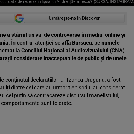
cu, roata de rezervă în lipsa lui Andrei Ștefănescu?!(SURSA: INSTAGRA
Urmărește-ne în Discover
ne a stârnit un val de controverse în mediul online și
ânia. În centrul atenției se află Bursucu, pe numele
chemat la Consiliul Național al Audiovizualului (CNA)
rații considerate inacceptabile de public și de unele
de conținutul declarațiilor lui Tzancă Uraganu, a fost
Mulți dintre cei care au urmărit episodul au considerat
au cel puțin să contracareze discursul manelistului,
de comportamente sunt tolerate.