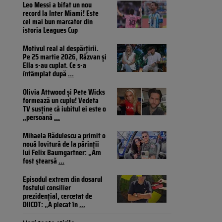
Leo Messi a bifat un nou
record la Inter Miami! Este
cel mai bun marcator din
istoria Leagues Cup
Motivul real al despărțirii.
Pe 25 martie 2026, Răzvan și
Ella s-au cuplat. Ce s-a
întâmplat după
...
Olivia Attwood și Pete Wicks
formează un cuplu! Vedeta
TV susține că iubitul ei este o
„persoană
...
Mihaela Rădulescu a primit o
nouă lovitură de la părinții
lui Felix Baumgartner: „Am
fost ștearsă
...
Episodul extrem din dosarul
fostului consilier
prezidențial, cercetat de
DIICOT: „A plecat în
...