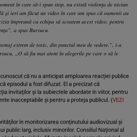
ment în care să-i spun stop, nu există violenţa de niciun
ă şi ieri am făcut un video în care am spus că oamenii au
cizia împreună cu echipa să scoatem acest video, pentru
enţa”, a spus Bursucu.
sonaj extrem de toxic, din punctul meu de vedere.”, i-a
ucu, „O să fiu mai atent în alegerile pe care o să le
recunoscut că nu a anticipat amploarea reacției publice
 că episodul a fost difuzat. El a precizat că
ia invitaților și la subiectele abordate în viitor, pentru
 inacceptabile și pentru a proteja publicul. (
VEZI
ităților în monitorizarea conținutului audiovizual și
ui public larg, inclusiv minorilor. Consiliul Național al