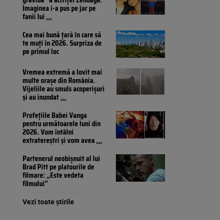
Imaginea i-a pus pe jar pe
fanii lui
...
Cea mai bună țară în care să
te muți în 2026. Surpriza de
pe primul loc
Vremea extremă a lovit mai
multe orașe din România.
Vijeliile au smuls acoperișuri
și au inundat
...
Profețiile Babei Vanga
pentru următoarele luni din
2026. Vom întâlni
extratereștri și vom avea
...
Partenerul neobișnuit al lui
Brad Pitt pe platourile de
filmare: „Este vedeta
filmului”
Vezi toate știrile