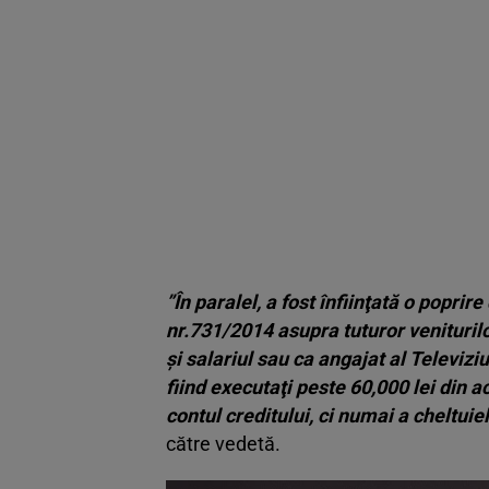
”În paralel, a fost înfiinţată o poprir
nr.731/2014 asupra tuturor veniturilo
şi salariul sau ca angajat al Televiz
fiind executaţi peste 60,000 lei din a
contul creditului, ci numai a cheltuie
către vedetă.