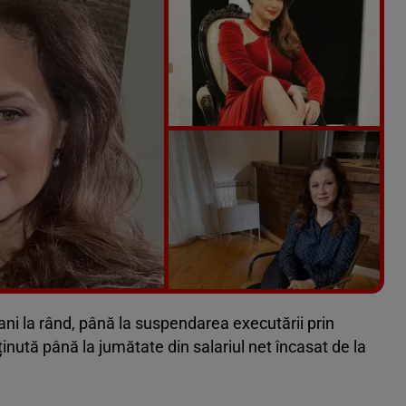
Vezi galeria foto
8 poze
ani la rând, până la suspendarea executării prin
eținută până la jumătate din salariul net încasat de la