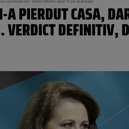
nu s-a încheiat aici. Verdict definitiv, după 10 ani de procese
I-A PIERDUT CASA, D
I. VERDICT DEFINITIV, 