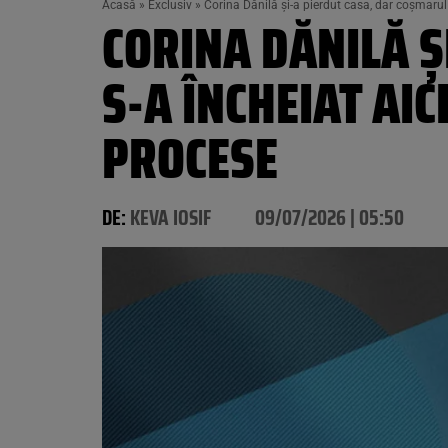
Acasă
»
Exclusiv
»
Corina Dănilă și-a pierdut casa, dar coșmarul 
CORINA DĂNILĂ Ș
S-A ÎNCHEIAT AIC
PROCESE
DE:
KEVA IOSIF
09/07/2026 | 05:50