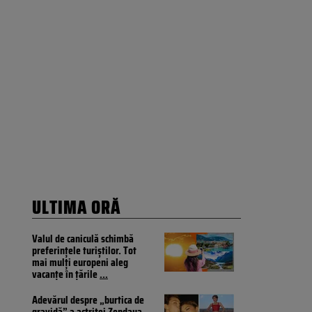
ULTIMA ORĂ
Valul de caniculă schimbă
preferințele turiștilor. Tot
mai mulți europeni aleg
vacanțe în țările
...
Adevărul despre „burtica de
gravidă” a actriței Zendaya.