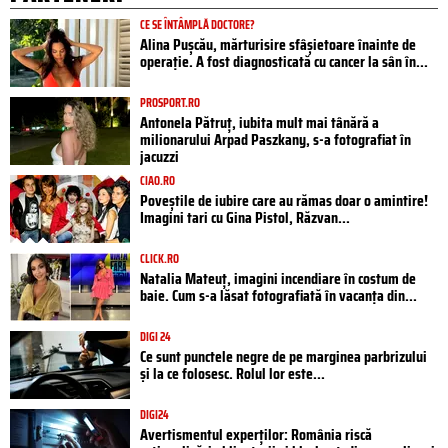
CE SE ÎNTÂMPLĂ DOCTORE?
Alina Pușcău, mărturisire sfâșietoare înainte de
operație. A fost diagnosticată cu cancer la sân în...
PROSPORT.RO
Antonela Pătruț, iubita mult mai tânără a
milionarului Arpad Paszkany, s-a fotografiat în
jacuzzi
CIAO.RO
Poveştile de iubire care au rămas doar o amintire!
Imagini tari cu Gina Pistol, Răzvan...
CLICK.RO
Natalia Mateuț, imagini incendiare în costum de
baie. Cum s-a lăsat fotografiată în vacanța din...
DIGI 24
Ce sunt punctele negre de pe marginea parbrizului
și la ce folosesc. Rolul lor este...
DIGI24
Avertismentul experților: România riscă