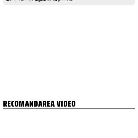
discuție bazată pe argumente, nu pe atacuri.
RECOMANDAREA VIDEO