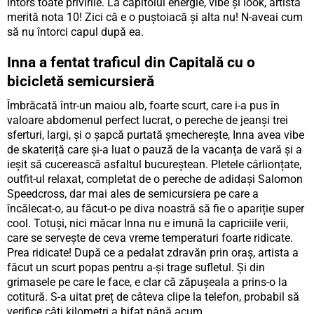
întors toate privirile. La capitolul energie, vibe și look, artista
merită nota 10! Zici că e o puștoiacă și alta nu! N-aveai cum
să nu întorci capul după ea.
Inna a fentat traficul din Capitală cu o
bicicletă semicursieră
Îmbrăcată într-un maiou alb, foarte scurt, care i-a pus în
valoare abdomenul perfect lucrat, o pereche de jeanși trei
sferturi, largi, și o șapcă purtată șmecherește, Inna avea vibe
de skateriță care și-a luat o pauză de la vacanța de vară și a
ieșit să cucerească asfaltul bucureștean. Pletele cârlionțate,
outfit-ul relaxat, completat de o pereche de adidași Salomon
Speedcross, dar mai ales de semicursiera pe care a
încălecat-o, au făcut-o pe diva noastră să fie o apariție super
cool. Totuși, nici măcar Inna nu e imună la capriciile verii,
care se servește de ceva vreme temperaturi foarte ridicate.
Prea ridicate! După ce a pedalat zdravăn prin oraș, artista a
făcut un scurt popas pentru a-și trage sufletul. Și din
grimasele pe care le face, e clar că zăpușeala a prins-o la
cotitură. S-a uitat preț de câteva clipe la telefon, probabil să
verifice câți kilometri a bifat până acum.