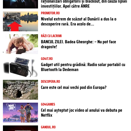
raționalizări obligatorii și blackout, din cauza lipsei
investițiilor. Apel către ANRE
PROMOTOR.RO
Nivelul extrem de scăzut al Dunării a dus la o
descoperire rară. Era acolo de...
RÂZI CU LACRIMI
BANCUL ZILEI. Badea Gheorghe: – Nu pot face
dragoste!
GO4IT.RO
Gadget util pentru grădină: Radio solar portabil cu
Bluetooth la Dedeman
DESCOPERA.RO
Care este cel mai vechi pod din Europa?
GO4GAMES
Cel mai așteptat joc video al anului va debuta pe
Netflix
GANDUL.RO