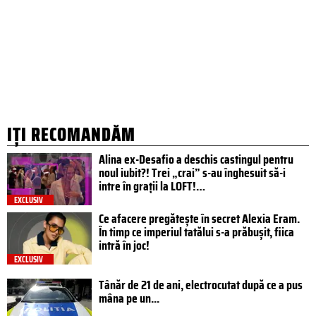
IȚI RECOMANDĂM
Alina ex-Desafio a deschis castingul pentru
noul iubit?! Trei „crai” s-au înghesuit să-i
intre în grații la LOFT!…
EXCLUSIV
Ce afacere pregătește în secret Alexia Eram.
În timp ce imperiul tatălui s-a prăbușit, fiica
intră în joc!
EXCLUSIV
Tânăr de 21 de ani, electrocutat după ce a pus
mâna pe un...