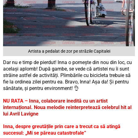
Artista a pedalat de zor pe străzile Capitalei
Dar nu e timp de pierdut! Inna o pornește din nou din loc, cu
același aplomb! După gambe, se vede că artistei nu îi sunt
străine astfel de activități. Plimbările cu bicicleta trebuie să
fie la ordinea zilei pentru ea. Bravo, Inna! Așa da! Și pentru
sănătate, și pentru environment! 👌
NU RATA –
Inna, colaborare inedită cu un artist
internațional. Noua melodie reinterpretează celebrul hit al
lui Avril Lavigne
Inna, despre greutățile prin care a trecut ca să atingă
succesul: „Mi se păreau catastrofale”