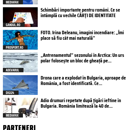
MEDIAFAX
Schimbări importante pentru români. Ce se
întâmplă cu vechile CĂRȚI DE IDENTITATE
GANDUL.RO
FOTO. Irina Deleanu, imagini incendiare: „Îmi
place să fiu cât mai naturală”
PROSPORT.RO
„Antrenamentul” sezonului în Arctica: Un urs
polar folosește un bloc de gheață pe...
ADEVARUL
Drona care a explodat în Bulgaria, aproape de
România, a fost identificată. Ce...
DIGI24
Adio drumuri repetate după țigări ieftine în
Bulgaria. România limitează la 40 de...
MEDIAFAX
PARTENERI