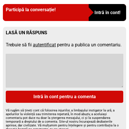
Participă la conversație!
Intră în cont!
LASĂ UN RĂSPUNS
Trebuie să fii
autentificat
pentru a publica un comentariu.
Intră în cont pentru a comenta
Vă rugăm să țineți cont că folosirea injuriilor, a limbajului instigator la ură, a
apelurilor la violență sau trimiterea repetată, în mod abuziv, a aceluiași
comentariu pot duce nu doar la ștergerea mesajului, ci și la suspendarea
temporară a dreptului de a comenta. Site-ul nostru încurajează dezbaterile
aprinse, dar civilizate. Vă mulțumim pentru înțelegere și pentru contribuția la o