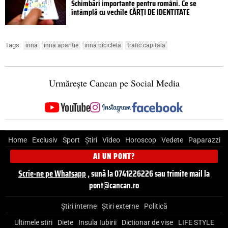
Schimbări importante pentru români. Ce se
întâmplă cu vechile CĂRȚI DE IDENTITATE
Tags:
inna
inna aparitie
inna bicicleta
trafic capitala
Urmărește Cancan pe Social Media
Home
Exclusiv
Sport
Știri
Video
Horoscop
Vedete
Paparazzi
AI UN PONT?
Scrie-ne pe Whatsapp
, sună la 0741226226 sau trimite mail la
pont@cancan.ro
Știri interne
Știri externe
Politică
Ultimele stiri
Diete
Insula Iubirii
Dictionar de vise
LIFE STYLE