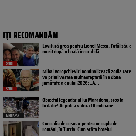
IȚI RECOMANDĂM
Lovitură grea pentru Lionel Messi. Tatăl său a
murit după o boală incurabilă
ȘTIRI
Mihai Voropchievici nominalizează zodia care
va primi vestea mult așteptată în a doua
jumătate a anului 2026: „A…
ȘTIRI
Obiectul legendar al lui Maradona, scos la
licitație! Ar putea valora 10 milioane...
MEDIAFAX
Concediu de coșmar pentru un cuplu de
români, în Turcia. Cum arăta hotelul...