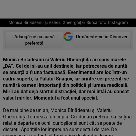
Monica Bîrlădeanu și Valeriu Gheorghiță/ Sursa foto: Instagram
Adaugă-ne ca sursă
Urmărește-ne în Discover
preferată
Monica Bîrlădeanu și Valeriu Gheorghiță au spus marele
„DA”. Cei doi și-au unit destinele, iar petrecerea de nuntă
se anunță a fi una fastuoasă. Evenimentul are loc într-un
cadru superb, la Palatul Snagov, iar printre cei prezenți se
numără oameni importanți din politică și lumea medicală.
Mirii au dat deja startul distracției, dar mai întâi au dansat
valsul mirilor. Momentul a fost unul special.
De mai bine de un an, Monica Bîrlădeanu și Valeriu
Gheorghiță formează un cuplu. Cei doi au preferat să își țină
relația departe de ochii curioșilor și sunt cât se poate de
discreți. Aparițiile lor împreună sunt destul de rare. De
asemenea, s-au ferit să facă orice declarație despre