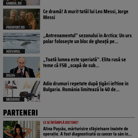
GANDUL.RO
Ce dramă! A murit tatăl lui Leo Messi, Jorge
Messi
PROSPORT.RO
„Antrenamentul” sezonului în Arctica: Un urs
polar folosește un bloc de gheață pe...
ADEVARUL
„Toată lumea este speriată”. Elita rusă se
teme că FSB „scapă de sub...
DIGI24
Adio drumuri repetate după țigări ieftine în
Bulgaria. România limitează la 40 de...
MEDIAFAX
PARTENERI
CE SE ÎNTÂMPLĂ DOCTORE?
Alina Pușcău, mărturisire sfâșietoare înainte de
operație. A fost diagnosticată cu cancer la sân în...