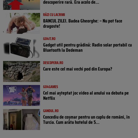
descoperire rară. Era acolo de...
RÂZI CU LACRIMI
BANCUL ZILEI. Badea Gheorghe: – Nu pot face
dragoste!
GO4IT.RO
Gadget util pentru grădină: Radio solar portabil cu
Bluetooth la Dedeman
DESCOPERA.RO
Care este cel mai vechi pod din Europa?
GO4GAMES
Cel mai așteptat joc video al anului va debuta pe
Netflix
GANDUL.RO
Concediu de coșmar pentru un cuplu de români, în
Turcia. Cum arăta hotelul de 5...