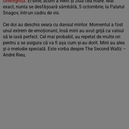
Gheorghiță
. Ei bine, acum a venit și ziua cea mare. Mai
exact, nunta se desfășoară sâmbătă, 5 octombrie, la Palatul
Snagov, într-un cadru de vis.
Cei doi au deschis seara cu dansul mirilor. Momentul a fost
unul extrem de emoționant, însă mirii au avut grijă ca valsul
să le iasă perfect. Cel mai probabil, au repetat de multe ori
pentru a se asigura că va fi așa cum și-au dorit. Mirii au ales
și o melodie specială. Este vorba despre The Second Waltz –
André Rieu,