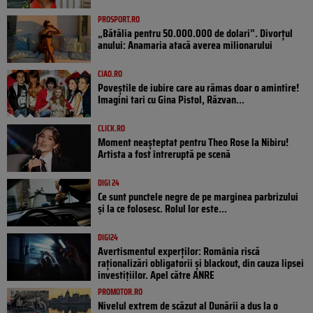
PROSPORT.RO
„Bătălia pentru 50.000.000 de dolari”. Divorțul
anului: Anamaria atacă averea milionarului
CIAO.RO
Poveştile de iubire care au rămas doar o amintire!
Imagini tari cu Gina Pistol, Răzvan...
CLICK.RO
Moment neașteptat pentru Theo Rose la Nibiru!
Artista a fost întreruptă pe scenă
DIGI 24
Ce sunt punctele negre de pe marginea parbrizului
și la ce folosesc. Rolul lor este...
DIGI24
Avertismentul experților: România riscă
raționalizări obligatorii și blackout, din cauza lipsei
investițiilor. Apel către ANRE
PROMOTOR.RO
Nivelul extrem de scăzut al Dunării a dus la o