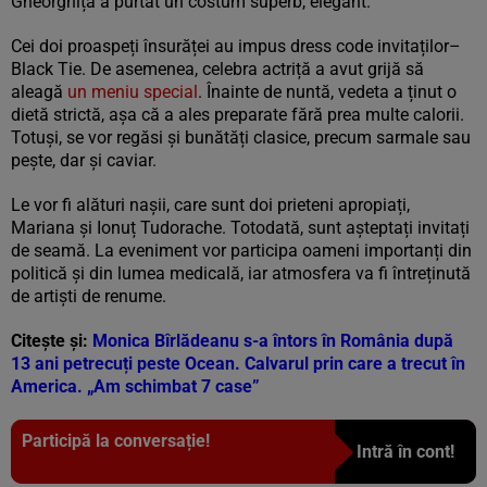
Gheorghiță a purtat un costum superb, elegant.
Cei doi proaspeți însurăței au impus dress code invitaților–
Black Tie. De asemenea, celebra actriță a avut grijă să
aleagă
un meniu special
. Înainte de nuntă, vedeta a ținut o
dietă strictă, așa că a ales preparate fără prea multe calorii.
Totuși, se vor regăsi și bunătăți clasice, precum sarmale sau
pește, dar și caviar.
Le vor fi alături nașii, care sunt doi prieteni apropiați,
Mariana și Ionuț Tudorache. Totodată, sunt așteptați invitați
de seamă. La eveniment vor participa oameni importanți din
politică și din lumea medicală, iar atmosfera va fi întreținută
de artiști de renume.
Citește și:
Monica Bîrlădeanu s-a întors în România după
13 ani petrecuți peste Ocean. Calvarul prin care a trecut în
America. „Am schimbat 7 case”
Participă la conversație!
Intră în cont!