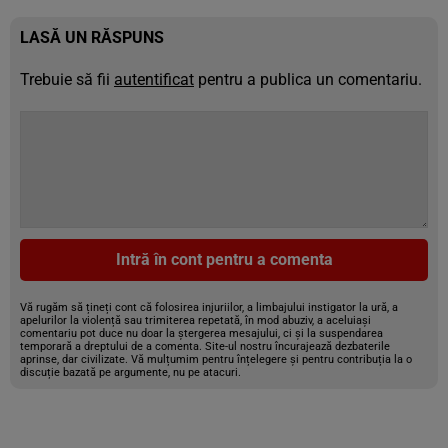
LASĂ UN RĂSPUNS
Trebuie să fii
autentificat
pentru a publica un comentariu.
Intră în cont pentru a comenta
Vă rugăm să țineți cont că folosirea injuriilor, a limbajului instigator la ură, a
apelurilor la violență sau trimiterea repetată, în mod abuziv, a aceluiași
comentariu pot duce nu doar la ștergerea mesajului, ci și la suspendarea
temporară a dreptului de a comenta. Site-ul nostru încurajează dezbaterile
aprinse, dar civilizate. Vă mulțumim pentru înțelegere și pentru contribuția la o
discuție bazată pe argumente, nu pe atacuri.