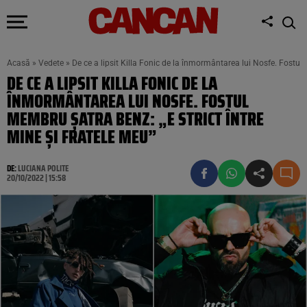
Acasă
»
Vedete
»
De ce a lipsit Killa Fonic de la înmormântarea lui Nosfe. Fostul 
DE CE A LIPSIT KILLA FONIC DE LA
ÎNMORMÂNTAREA LUI NOSFE. FOSTUL
MEMBRU ȘATRA BENZ: „E STRICT ÎNTRE
MINE ȘI FRATELE MEU”
DE:
LUCIANA POLITE
20/10/2022 | 15:58