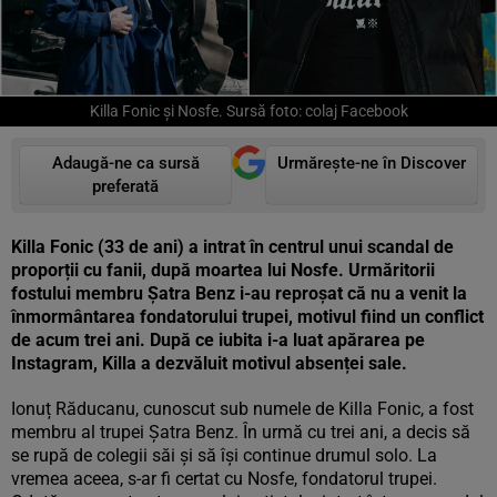
Killa Fonic și Nosfe. Sursă foto: colaj Facebook
Adaugă-ne ca sursă
Urmărește-ne în Discover
preferată
Killa Fonic (33 de ani) a intrat în centrul unui scandal de
proporții cu fanii, după moartea lui Nosfe. Urmăritorii
fostului membru Șatra Benz i-au reproșat că nu a venit la
înmormântarea fondatorului trupei, motivul fiind un conflict
de acum trei ani. După ce iubita i-a luat apărarea pe
Instagram, Killa a dezvăluit motivul absenței sale.
Ionuț Răducanu, cunoscut sub numele de Killa Fonic, a fost
membru al trupei Șatra Benz. În urmă cu trei ani, a decis să
se rupă de colegii săi și să își continue drumul solo. La
vremea aceea, s-ar fi certat cu Nosfe, fondatorul trupei.