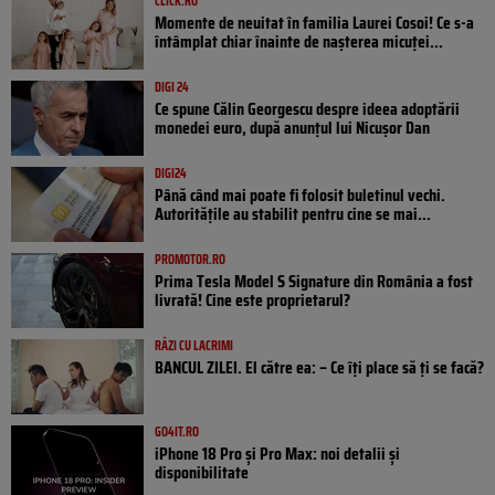
CLICK.RO
Momente de neuitat în familia Laurei Cosoi! Ce s-a
întâmplat chiar înainte de nașterea micuței...
DIGI 24
Ce spune Călin Georgescu despre ideea adoptării
monedei euro, după anunțul lui Nicușor Dan
DIGI24
Până când mai poate fi folosit buletinul vechi.
Autoritățile au stabilit pentru cine se mai...
PROMOTOR.RO
Prima Tesla Model S Signature din România a fost
livrată! Cine este proprietarul?
RÂZI CU LACRIMI
BANCUL ZILEI. El către ea: – Ce îți place să ți se facă?
GO4IT.RO
iPhone 18 Pro și Pro Max: noi detalii și
disponibilitate