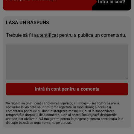
Intră în cont!
LASĂ UN RĂSPUNS
Trebuie să fii
autentificat
pentru a publica un comentariu.
Intră în cont pentru a comenta
Vă rugăm să țineți cont că folosirea injuriilor, a limbajului instigator la ură, a
apelurilor la violență sau trimiterea repetată, în mod abuziv, a aceluiași
comentariu pot duce nu doar la ștergerea mesajului, ci și la suspendarea
temporară a dreptului de a comenta. Site-ul nostru încurajează dezbaterile
aprinse, dar civilizate. Vă mulțumim pentru înțelegere și pentru contribuția la o
discuție bazată pe argumente, nu pe atacuri.