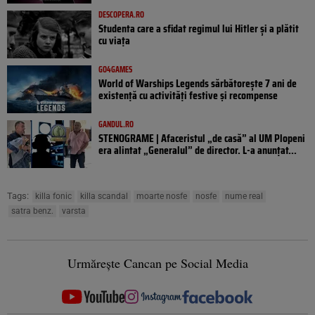
DESCOPERA.RO
Studenta care a sfidat regimul lui Hitler și a plătit
cu viața
GO4GAMES
World of Warships Legends sărbătorește 7 ani de
existență cu activități festive și recompense
GANDUL.RO
STENOGRAME | Afaceristul „de casă” al UM Plopeni
era alintat „Generalul” de director. L-a anunțat...
Tags:
killa fonic
killa scandal
moarte nosfe
nosfe
nume real
satra benz.
varsta
Urmărește Cancan pe Social Media