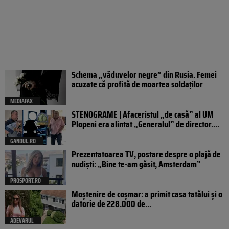
Schema „văduvelor negre” din Rusia. Femei
acuzate că profită de moartea soldaților
MEDIAFAX
STENOGRAME | Afaceristul „de casă” al UM
Plopeni era alintat „Generalul” de director....
GANDUL.RO
Prezentatoarea TV, postare despre o plajă de
nudiști: „Bine te-am găsit, Amsterdam”
PROSPORT.RO
Moștenire de coșmar: a primit casa tatălui și o
datorie de 228.000 de...
ADEVARUL