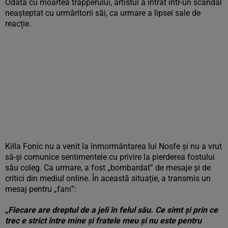
Odată cu moartea trapperului, artistul a intrat într-un scandal
neașteptat cu urmăritorii săi, ca urmare a lipsei sale de
reacție.
Killa Fonic nu a venit la înmormântarea lui Nosfe și nu a vrut
să-și comunice sentimentele cu privire la pierderea fostului
său coleg. Ca urmare, a fost „bombardat” de mesaje și de
critici din mediul online. În această situație, a transmis un
mesaj pentru „fani”:
„Fiecare are dreptul de a jeli în felul său. Ce simt și prin ce
trec e strict între mine și fratele meu și nu este pentru