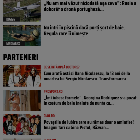
„Nu am mai văzut niciodată așa ceva”: Rusia a
doborât o dronă portugheză...
DIGI24
Nu intri în piscină dacă porți șort de baie.
Regula care îi uimește...
MEDIAFAX
PARTENERI
CE SE ÎNTÂMPLĂ DOCTORE?
Cum arată astăzi Dana Nicolaescu, la 13 ani de la
moartea lui Sergiu Nicolaescu. Transformarea...
PROSPORT.RO
„Îmi iubesc formele”. Georgina Rodriguez s-a pozat
în costum de baie înainte de nunta cu...
CIAO.RO
Poveştile de iubire care au rămas doar o amintire!
Imagini tari cu Gina Pistol, Răzvan...