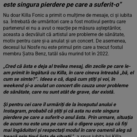
este singura pierdere pe care a suferit-o”
Nu doar Killa Fonic a primit o mulțime de mesaje, ci și iubita
sa. Întrebată de urmăritori care a fost motivul pentru care
partenerul ei nu a avut o reacție pe măsura așteptărilor,
aceasta a dezvăluit că artistul are probleme de sănătate,
motiv pentru care și-a anulat și un concert. De asemenea,
decesul lui Nosfe nu este primul prin care a trecut fostul
membru Șatra Benz, tatăl său murind tot în 2022.
„Cred că ăsta e deja al treilea mesaj, din zecile pe care le-
am primit în legătură cu Killa, în care cineva întreabă „bă, el
cum se simte?”. Ideea e că, după cum știți și voi, în
weekend și-a anulat un concert din cauza unor probleme
de sănătate, care nu sunt atât de grave, dar există.
Și pentru cei care îl urmăriți de la începutul anului e
Instagram, probabil că știți și că asta nu este singura
pierdere pe care a suferit-o anul ăsta. Prin urmare, situația
de acum nu este una pe care să o digere ușor, așa că fiți
mai îngăduitori și respectați modul în care oamenii aleg să
treacă prin tipul ăsta de situații.
”, a spus iubita lui Killa