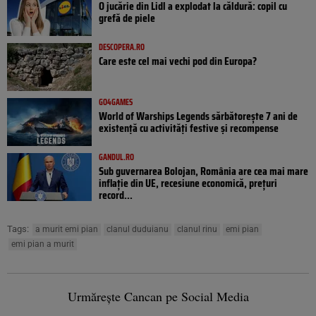
O jucărie din Lidl a explodat la căldură: copil cu
grefă de piele
DESCOPERA.RO
Care este cel mai vechi pod din Europa?
GO4GAMES
World of Warships Legends sărbătorește 7 ani de
existență cu activități festive și recompense
GANDUL.RO
Sub guvernarea Bolojan, România are cea mai mare
inflație din UE, recesiune economică, prețuri
record...
Tags:
a murit emi pian
clanul duduianu
clanul rinu
emi pian
emi pian a murit
Urmărește Cancan pe Social Media