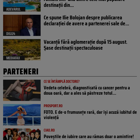
destinații din...
ADEVARUL
Ce spune Ilie Bolojan despre publicarea
declarației de avere a partenerei sale de...
DIGI24
Vacanță fără aglomerație după 15 august.
Șase destinații spectaculoase
MEDIAFAX
PARTENERI
CE SE ÎNTÂMPLĂ DOCTORE?
Vedeta celebră, diagnosticată cu cancer pentru a
doua oară, dar a ales să păstreze totul...
PROSPORT.RO
FOTO. E de-o frumusețe rară, dar își acuză iubitul de
violență
CIAO.RO
Poveştile de iubire care au rămas doar o amintire!