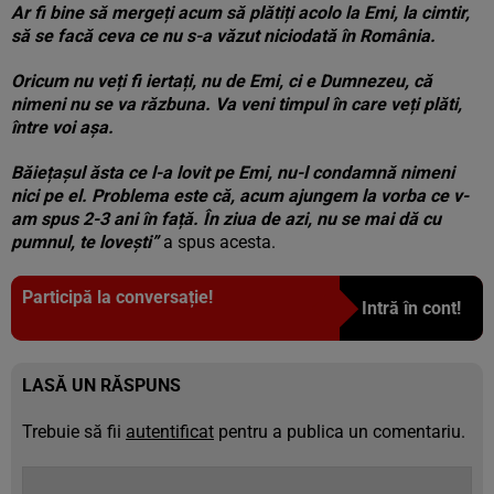
Ar fi bine să mergeți acum să plătiți acolo la Emi, la cimtir,
să se facă ceva ce nu s-a văzut niciodată în România.
Oricum nu veți fi iertați, nu de Emi, ci e Dumnezeu, că
nimeni nu se va răzbuna. Va veni timpul în care veți plăti,
între voi așa.
Băiețașul ăsta ce l-a lovit pe Emi, nu-l condamnă nimeni
nici pe el. Problema este că, acum ajungem la vorba ce v-
am spus 2-3 ani în față. În ziua de azi, nu se mai dă cu
pumnul, te lovești”
a spus acesta.
Participă la conversație!
Intră în cont!
LASĂ UN RĂSPUNS
Trebuie să fii
autentificat
pentru a publica un comentariu.