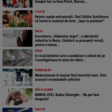
Imagini tari cu Gina Pistol, Răzvan...
CLICK.RO
Rețete rapide anticaniculă. Chef Cătălin Scărlătescu
vă invită la tocăniță de linte: „Spor la proteine!”
DIGI 24
Escrocheria „Văduvelor negre”, o adevărată
industrie în Rusia. Căsătorii cu proaspeți recruți,
pentru a încasa...
DIGI24
Ce riscă bărbatul care a vandalizat o stâncă de pe
Transfăgărășan în semn de iubire...
PROMOTOR.RO
Modernizează-ți mașina fără investiții mari. Cinci
accesorii recomandate șoferilor
RÂZI CU LACRIMI
BANCUL ZILEI. Badea Gheorghe: – Nu pot face
dragoste!
GO4IT.RO