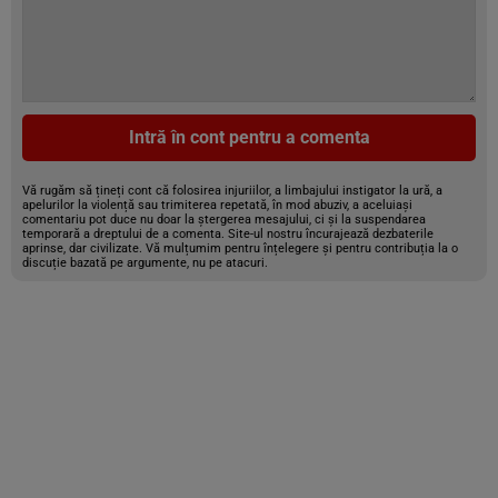
Intră în cont pentru a comenta
Vă rugăm să țineți cont că folosirea injuriilor, a limbajului instigator la ură, a
apelurilor la violență sau trimiterea repetată, în mod abuziv, a aceluiași
comentariu pot duce nu doar la ștergerea mesajului, ci și la suspendarea
temporară a dreptului de a comenta. Site-ul nostru încurajează dezbaterile
aprinse, dar civilizate. Vă mulțumim pentru înțelegere și pentru contribuția la o
discuție bazată pe argumente, nu pe atacuri.