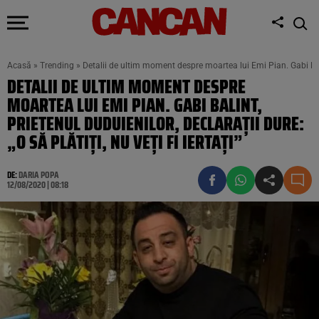
Acasă
»
Trending
»
Detalii de ultim moment despre moartea lui Emi Pian. Gabi Balint,
DETALII DE ULTIM MOMENT DESPRE
MOARTEA LUI EMI PIAN. GABI BALINT,
PRIETENUL DUDUIENILOR, DECLARAȚII DURE:
„O SĂ PLĂTIȚI, NU VEȚI FI IERTAȚI”
DE:
DARIA POPA
12/08/2020 | 08:18