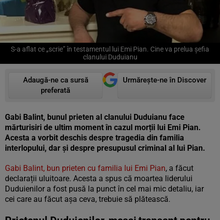
S-a aflat ce „scrie” în testamentul lui Emi Pian. Cine va prelua șefia
clanului Duduianu
Adaugă-ne ca sursă
Urmărește-ne în Discover
preferată
Gabi Balint, bunul prieten al clanului Duduianu face
mărturisiri de ultim moment în cazul morții lui Emi Pian.
Acesta a vorbit deschis despre tragedia din familia
interlopului, dar și despre presupusul criminal al lui Pian.
Gabi Balint, bun prieten cu familia lui Emi Pian
, a făcut
declarații uluitoare. Acesta a spus că moartea liderului
Duduienilor a fost pusă la punct în cel mai mic detaliu, iar
cei care au făcut așa ceva, trebuie să plătească.