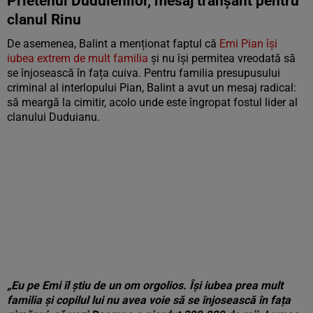
Prietenul Duduienilor, mesaj tranșant pentru
clanul Rinu
De asemenea, Balint a menționat faptul că
Emi Pian își
iubea extrem de mult familia
și nu își permitea vreodată să
se înjosească în fața cuiva. Pentru familia presupusului
criminal al interlopului Pian, Balint a avut un mesaj radical:
să meargă la cimitir, acolo unde este îngropat fostul lider al
clanului Duduianu.
„Eu pe Emi îl știu de un om orgolios. Își iubea prea mult
familia și copilul lui nu avea voie să se înjosească în fața