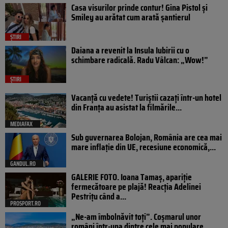
Casa visurilor prinde contur! Gina Pistol și
Smiley au arătat cum arată șantierul
ȘTIRI
Daiana a revenit la Insula Iubirii cu o
schimbare radicală. Radu Vâlcan: „Wow!”
ȘTIRI
Vacanță cu vedete! Turiștii cazați într-un hotel
din Franța au asistat la filmările...
MEDIAFAX
Sub guvernarea Bolojan, România are cea mai
mare inflație din UE, recesiune economică,...
GANDUL.RO
GALERIE FOTO. Ioana Tamaş, apariție
fermecătoare pe plajă! Reacția Adelinei
Pestrițu când a...
PROSPORT.RO
„Ne-am îmbolnăvit toți”. Coșmarul unor
români într-una dintre cele mai populare