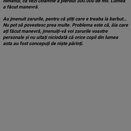
nimănui, că vezi Doamne a pierdut 300.000 de mii. Lumea
a făcut manevră.
Au jmenuit zarurile, pentru că știți care e treaba la barbut…
Nu pot să povestesc prea multe. Problema este că, ăia care
ați făcut manevră, jmenuiți-vă voi zarurile voastre
personale și nu uitați niciodată că orice copii din lumea
asta au fost concepuți de niște părinți.