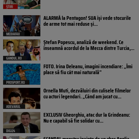
ȘTIRI
ALARMĂ la Pentagon! SUA își vede stocurile
de arme tot mai reduse și...
MEDIAFAX
Ștefan Popescu, analiză de weekend. Ce
înseamnă acordul de la Mecca dintre Turcia,...
GANDUL.RO
FOTO. Irina Deleanu, imagini incendiare: „Îmi
place să fiu cât mai naturală”
PROSPORT.RO
Ornella Muti, dezvăluiri din culisele filmelor
cu actori legendari. „Când am jucat cu...
ADEVARUL
EXCLUSIV Gheorghiu, atac dur la Grindeanu:
Nu e capabil să fie solidar cu...
DIGI24