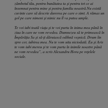
zâmbetul tău, pentru bunătatea ta și pentru tot ce ai
însemnat pentru mine și pentru familia noastră.Nu există
cuvinte care să descrie durerea pe care o simt. A rămas un
gol pe care nimeni și nimic nu îl va putea umple.
Te voi iubi toată viața și te voi purta în inima mea până în
ziua în care ne vom revedea. Dumnezeu să te primească în
Împărăția Sa și să-ți dăruiască odihnă veșnică. Drum lin
spre cer, iubirea mea. Nu te vom uita niciodată. Eu și Aris
te vom iubi mereu și te vom purta în inimile noastre până
ne vom revedea”, a scris Alexandru Hora pe rețelele
sociale.