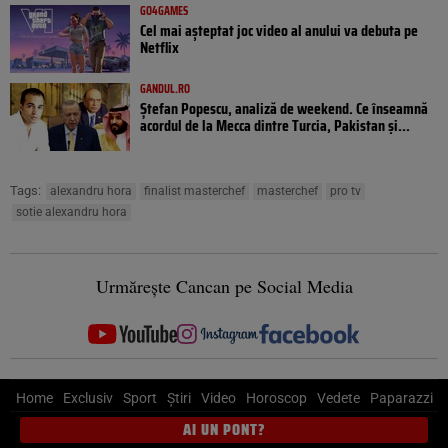
GO4GAMES
Cel mai așteptat joc video al anului va debuta pe
Netflix
GANDUL.RO
Ștefan Popescu, analiză de weekend. Ce înseamnă
acordul de la Mecca dintre Turcia, Pakistan şi...
Tags:
alexandru hora
finalist masterchef
masterchef
pro tv
sotie alexandru hora
Urmărește Cancan pe Social Media
Home
Exclusiv
Sport
Știri
Video
Horoscop
Vedete
Paparazzi
AI UN PONT?