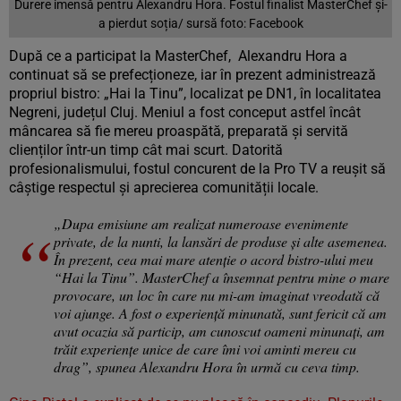
Durere imensă pentru Alexandru Hora. Fostul finalist MasterChef și-
a pierdut soția/ sursă foto: Facebook
După ce a participat la MasterChef, Alexandru Hora a
continuat să se prefecționeze, iar în prezent administrează
propriul bistro: „Hai la Tinu”, localizat pe DN1, în localitatea
Negreni, județul Cluj. Meniul a fost conceput astfel încât
mâncarea să fie mereu proaspătă, preparată și servită
clienților într-un timp cât mai scurt. Datorită
profesionalismului, fostul concurent de la Pro TV a reușit să
câștige respectul și aprecierea comunității locale.
„Dupa emisiune am realizat numeroase evenimente
private, de la nunti, la lansări de produse și alte asemenea.
În prezent, cea mai mare atenție o acord bistro-ului meu
“Hai la Tinu”. MasterChef a însemnat pentru mine o mare
provocare, un loc în care nu mi-am imaginat vreodată că
voi ajunge. A fost o experiență minunată, sunt fericit că am
avut ocazia să particip, am cunoscut oameni minunați, am
trăit experiențe unice de care îmi voi aminti mereu cu
drag”, spunea Alexandru Hora în urmă cu ceva timp.