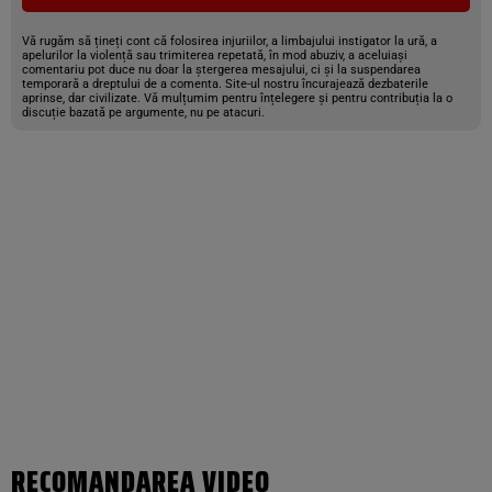
Vă rugăm să țineți cont că folosirea injuriilor, a limbajului instigator la ură, a
apelurilor la violență sau trimiterea repetată, în mod abuziv, a aceluiași
comentariu pot duce nu doar la ștergerea mesajului, ci și la suspendarea
temporară a dreptului de a comenta. Site-ul nostru încurajează dezbaterile
aprinse, dar civilizate. Vă mulțumim pentru înțelegere și pentru contribuția la o
discuție bazată pe argumente, nu pe atacuri.
RECOMANDAREA VIDEO