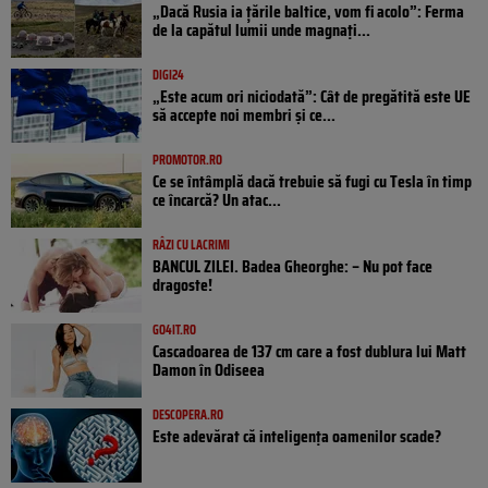
„Dacă Rusia ia țările baltice, vom fi acolo”: Ferma
de la capătul lumii unde magnați...
DIGI24
„Este acum ori niciodată”: Cât de pregătită este UE
să accepte noi membri și ce...
PROMOTOR.RO
Ce se întâmplă dacă trebuie să fugi cu Tesla în timp
ce încarcă? Un atac...
RÂZI CU LACRIMI
BANCUL ZILEI. Badea Gheorghe: – Nu pot face
dragoste!
GO4IT.RO
Cascadoarea de 137 cm care a fost dublura lui Matt
Damon în Odiseea
DESCOPERA.RO
Este adevărat că inteligența oamenilor scade?