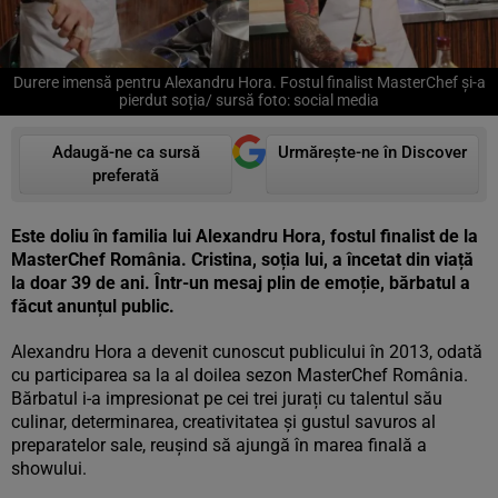
Durere imensă pentru Alexandru Hora. Fostul finalist MasterChef și-a
pierdut soția/ sursă foto: social media
Adaugă-ne ca sursă
Urmărește-ne în Discover
preferată
Este doliu în familia lui Alexandru Hora, fostul finalist de la
MasterChef România. Cristina, soția lui, a încetat din viață
la doar 39 de ani. Într-un mesaj plin de emoție, bărbatul a
făcut anunțul public.
Alexandru Hora a devenit cunoscut publicului în 2013, odată
cu participarea sa la al doilea sezon MasterChef România.
Bărbatul i-a impresionat pe cei trei jurați cu talentul său
culinar, determinarea, creativitatea și gustul savuros al
preparatelor sale, reușind să ajungă în marea finală a
showului.