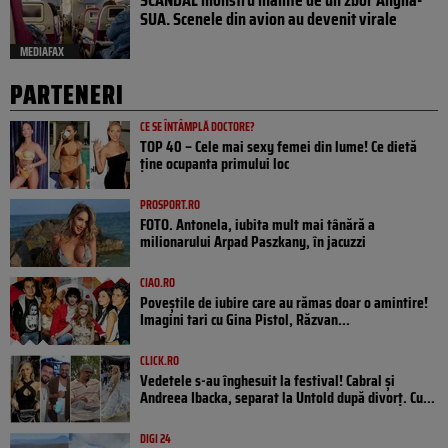
SCANDAL monstru înainte de un zbor Anglia-
SUA. Scenele din avion au devenit virale
MEDIAFAX
PARTENERI
CE SE ÎNTÂMPLĂ DOCTORE?
TOP 40 – Cele mai sexy femei din lume! Ce dietă
ține ocupanta primului loc
PROSPORT.RO
FOTO. Antonela, iubita mult mai tânără a
milionarului Arpad Paszkany, în jacuzzi
CIAO.RO
Poveştile de iubire care au rămas doar o amintire!
Imagini tari cu Gina Pistol, Răzvan...
CLICK.RO
Vedetele s-au înghesuit la festival! Cabral și
Andreea Ibacka, separat la Untold după divorț. Cu...
DIGI 24