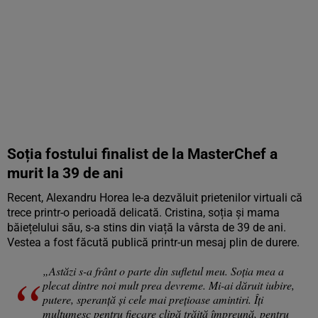
Soția fostului finalist de la MasterChef a
murit la 39 de ani
Recent, Alexandru Horea le-a dezvăluit prietenilor virtuali că
trece printr-o perioadă delicată. Cristina, soția și mama
băiețelului său, s-a stins din viață la vârsta de 39 de ani.
Vestea a fost făcută publică printr-un mesaj plin de durere.
„Astăzi s-a frânt o parte din sufletul meu. Soția mea a
plecat dintre noi mult prea devreme. Mi-ai dăruit iubire,
putere, speranță și cele mai prețioase amintiri. Îți
mulțumesc pentru fiecare clipă trăită împreună, pentru