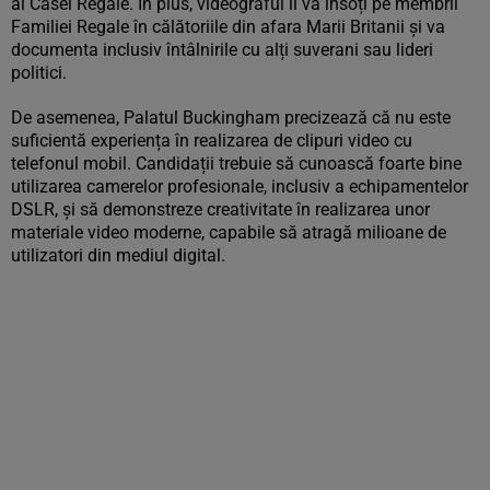
ai Casei Regale. În plus, videograful îi va însoți pe membrii
Familiei Regale în călătoriile din afara Marii Britanii și va
documenta inclusiv întâlnirile cu alți suverani sau lideri
politici.
De asemenea, Palatul Buckingham precizează că nu este
suficientă experiența în realizarea de clipuri video cu
telefonul mobil. Candidații trebuie să cunoască foarte bine
utilizarea camerelor profesionale, inclusiv a echipamentelor
DSLR, și să demonstreze creativitate în realizarea unor
materiale video moderne, capabile să atragă milioane de
utilizatori din mediul digital.