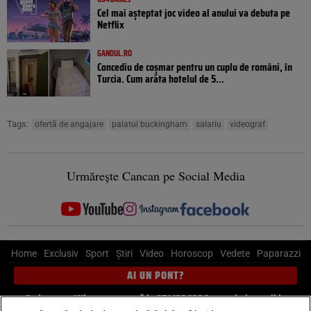
Cel mai așteptat joc video al anului va debuta pe
Netflix
GANDUL.RO
Concediu de coșmar pentru un cuplu de români, în
Turcia. Cum arăta hotelul de 5...
Tags:
ofertă de angajare
palatul buckingham
salariu
videograf
Urmărește Cancan pe Social Media
Home
Exclusiv
Sport
Știri
Video
Horoscop
Vedete
Paparazzi
AI UN PONT?
Scrie-ne pe Whatsapp
, sună la 0741226226 sau trimite mail la