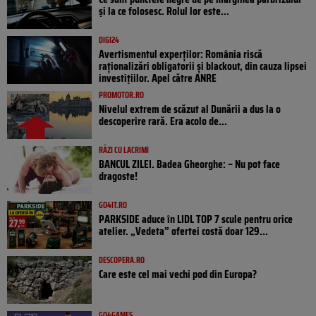
și la ce folosesc. Rolul lor este...
DIGI24
Avertismentul experților: România riscă
raționalizări obligatorii și blackout, din cauza lipsei
investițiilor. Apel către ANRE
PROMOTOR.RO
Nivelul extrem de scăzut al Dunării a dus la o
descoperire rară. Era acolo de...
RÂZI CU LACRIMI
BANCUL ZILEI. Badea Gheorghe: – Nu pot face
dragoste!
GO4IT.RO
PARKSIDE aduce în LIDL TOP 7 scule pentru orice
atelier. „Vedeta” ofertei costă doar 129...
DESCOPERA.RO
Care este cel mai vechi pod din Europa?
GO4GAMES