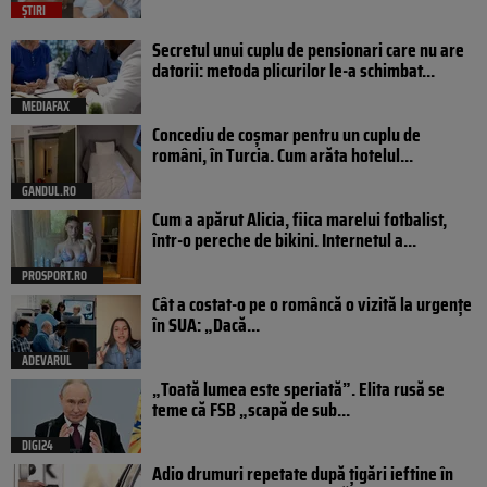
ȘTIRI
Secretul unui cuplu de pensionari care nu are
datorii: metoda plicurilor le-a schimbat...
MEDIAFAX
Concediu de coșmar pentru un cuplu de
români, în Turcia. Cum arăta hotelul...
GANDUL.RO
Cum a apărut Alicia, fiica marelui fotbalist,
într-o pereche de bikini. Internetul a...
PROSPORT.RO
Cât a costat-o pe o româncă o vizită la urgențe
în SUA: „Dacă...
ADEVARUL
„Toată lumea este speriată”. Elita rusă se
teme că FSB „scapă de sub...
DIGI24
Adio drumuri repetate după țigări ieftine în