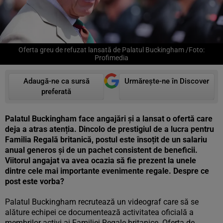
Oferta greu de refuzat lansată de Palatul Buckingham /Foto:
Profimedia
Adaugă-ne ca sursă
Urmărește-ne în Discover
preferată
Palatul Buckingham face angajări și a lansat o ofertă care
deja a atras atenția. Dincolo de prestigiul de a lucra pentru
Familia Regală britanică, postul este însoțit de un salariu
anual generos și de un pachet consistent de beneficii.
Viitorul angajat va avea ocazia să fie prezent la unele
dintre cele mai importante evenimente regale. Despre ce
post este vorba?
Palatul Buckingham recrutează un videograf care să se
alăture echipei ce documentează activitatea oficială a
membrilor activi ai Familiei Regale britanice. Oferta de