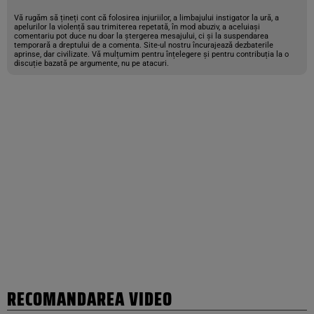
Vă rugăm să țineți cont că folosirea injuriilor, a limbajului instigator la ură, a
apelurilor la violență sau trimiterea repetată, în mod abuziv, a aceluiași
comentariu pot duce nu doar la ștergerea mesajului, ci și la suspendarea
temporară a dreptului de a comenta. Site-ul nostru încurajează dezbaterile
aprinse, dar civilizate. Vă mulțumim pentru înțelegere și pentru contribuția la o
discuție bazată pe argumente, nu pe atacuri.
RECOMANDAREA VIDEO