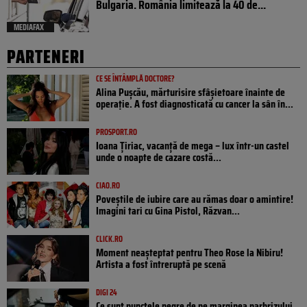
Bulgaria. România limitează la 40 de...
MEDIAFAX
PARTENERI
CE SE ÎNTÂMPLĂ DOCTORE?
Alina Pușcău, mărturisire sfâșietoare înainte de
operație. A fost diagnosticată cu cancer la sân în...
PROSPORT.RO
Ioana Țiriac, vacanță de mega – lux într-un castel
unde o noapte de cazare costă...
CIAO.RO
Poveştile de iubire care au rămas doar o amintire!
Imagini tari cu Gina Pistol, Răzvan...
CLICK.RO
Moment neașteptat pentru Theo Rose la Nibiru!
Artista a fost întreruptă pe scenă
DIGI 24
Ce sunt punctele negre de pe marginea parbrizului