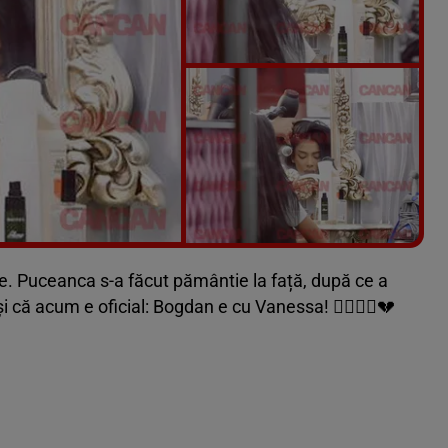
Vezi galeria foto
18 poze
ie. Puceanca s-a făcut pământie la față, după ce a
i că acum e oficial: Bogdan e cu Vanessa! 🤷‍♂🤦‍♂💔