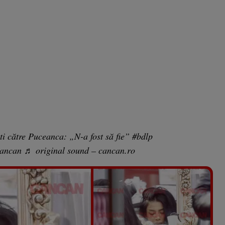
i către Puceanca: „N-a fost să fie”
#bdlp
ancan
♬ original sound – cancan.ro