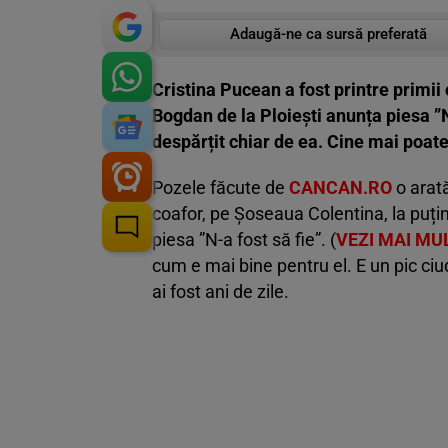
Adaugă-ne ca sursă preferată
Cristina Pucean a fost printre primii
Bogdan de la Ploiești anunța piesa ”N-
despărțit chiar de ea. Cine mai poate
Pozele făcute de
CANCAN.RO
o arată
coafor, pe Șoseaua Colentina, la puț
piesa ”N-a fost să fie”. (
VEZI MAI MUL
cum e mai bine pentru el. E un pic ciu
ai fost ani de zile.