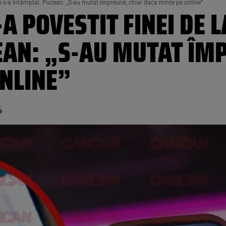
 ce s-a întâmplat. Pucean: „S-au mutat împreună, chiar daca minte pe online”
A POVESTIT FINEI DE LA
EAN: „S-AU MUTAT ÎM
ONLINE”
4