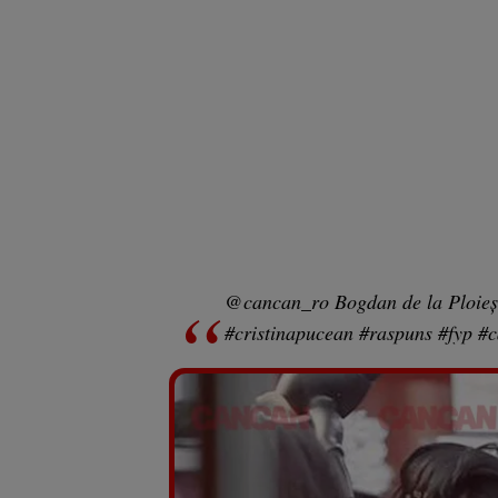
@cancan_ro
Bogdan de la Ploieșt
#cristinapucean
#raspuns
#fyp
#c