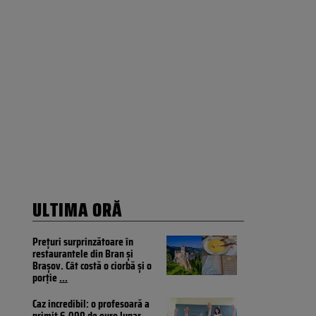
ULTIMA ORĂ
Prețuri surprinzătoare în
restaurantele din Bran și
Brașov. Cât costă o ciorbă și o
porție
...
Caz incredibil: o profesoară a
primit 6.000 de euro lunar