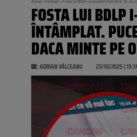
Acasă
»
Exclusiv
»
Fosta lui BDLP i-a povestit finei de la Tg Jiu
FOSTA LUI BDLP I-
ÎNTÂMPLAT. PUC
DACA MINTE PE 
DE:
ADRIAN VÂLCEANU
23/10/2025 | 15:1