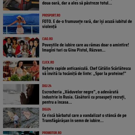
doua oară, dar a ales să păstreze totul...
PROSPORT.RO
FOTO. E de-o frumusețe rară, dar își acuză iubitul de
violență
CIAO.RO
Poveştile de iubire care au rămas doar o amintire!
Imagini tari cu Gina Pistol, Răzvan...
CLICK.RO
Rețete rapide anticaniculă. Chef Cătălin Scărlătescu
vă invită la tocăniță de linte: „Spor la proteine!”
DIGI 24
Escrocheria „Văduvelor negre”, o adevărată
industrie în Rusia. Căsătorii cu proaspeți recruți,
pentru a încasa...
DIGI24
Ce riscă bărbatul care a vandalizat o stâncă de pe
Transfăgărășan în semn de iubire...
PROMOTOR.RO