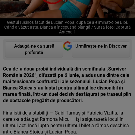
Gestul rușinos făcut de Lucian Popa, după ce a eliminat-o pe Bibi.
Când a văzut asta, Bianca a început să plângă / Sursa foto: Captură
Antena 1
Adaugă-ne ca sursă
Urmărește-ne în Discover
preferată
Cea de-a doua probă individuală din semifinala „Survivor
România 2026”, difuzată pe 6 iunie, a adus una dintre cele
mai tensionate confruntări ale sezonului. Lucian Popa și
Bianca Stoica s-au luptat pentru ultimul loc disponibil în
marea finală, într-un duel decisiv desfășurat pe traseul plin
de obstacole pregătit de producători.
Finaliștii deja stabiliți — Gabi Tamaș și Patricia Vizitiu, la
care s-a adăugat Ramona Micu — își asiguraseră locul în
ultimul act. Însă lupta pentru ultimul bilet a rămas deschisă
între Bianca Stoica și Lucian Popa.