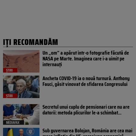
IȚI RECOMANDĂM
Un „om” a apărut într-o fotografie făcută de
NASA pe Marte. Imaginea care i-a uimit pe
internauți
ȘTIRI
Ancheta COVID-19 ia o nouă turnură. Anthony
Fauci, găsit vinovat de sfidarea Congresului
ȘTIRI
Secretul unui cuplu de pensionari care nu are
datorii: metoda plicurilor le-a schimbat...
MEDIAFAX
Sub guvernarea Bolojan, România are cea mai