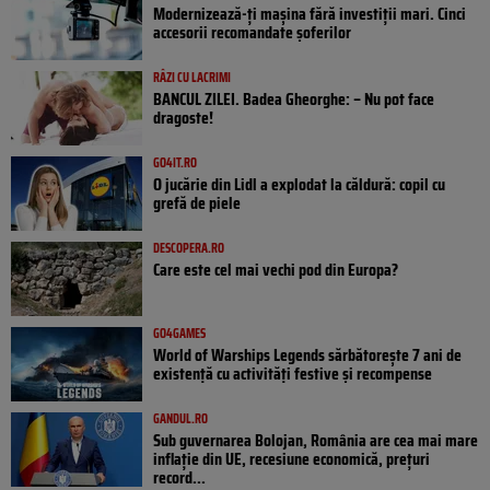
Modernizează-ți mașina fără investiții mari. Cinci
accesorii recomandate șoferilor
RÂZI CU LACRIMI
BANCUL ZILEI. Badea Gheorghe: – Nu pot face
dragoste!
GO4IT.RO
O jucărie din Lidl a explodat la căldură: copil cu
grefă de piele
DESCOPERA.RO
Care este cel mai vechi pod din Europa?
GO4GAMES
World of Warships Legends sărbătorește 7 ani de
existență cu activități festive și recompense
GANDUL.RO
Sub guvernarea Bolojan, România are cea mai mare
inflație din UE, recesiune economică, prețuri
record...