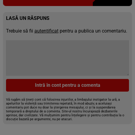
LASĂ UN RĂSPUNS
Trebuie să fii
autentificat
pentru a publica un comentariu.
Intră în cont pentru a comenta
Vă rugăm să țineți cont că folosirea injuriilor, a limbajului instigator la ură, a
apelurilor la violență sau trimiterea repetată, în mod abuziv, a aceluiași
comentariu pot duce nu doar la ștergerea mesajului, ci și la suspendarea
temporară a dreptului de a comenta. Site-ul nostru încurajează dezbaterile
aprinse, dar civilizate. Vă mulțumim pentru înțelegere și pentru contribuția la o
discuție bazată pe argumente, nu pe atacuri.