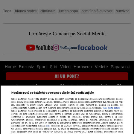
Tags:
bianca stoica
eliminare
lucian popa
semifinală survivor
survivor
Urmărește Cancan pe Social Media
Home
Exclusiv
Sport
Știri
Video
Horoscop
Vedete
Paparazzi
AI UN PONT?
Scrie-ne pe Whatsapp
, sună la 0741226226 sau trimite mail la
pont@cancan.ro
Nouă ne pasă ca datele tale personale să rămână confidențiale
Noi și partenerii noștri
1017
stocăm și/sau accesăm informații pe dispozitivul dvs., precum identificatorii cookie
unici pentru prelucrarea datelor cu caracter personal. Puteți accepta sau gestiona preferințele dvs. făcând clic mai
Știri interne
Știri externe
Politică
jos, respectiv vă puteți opune utilizării unui interes legitim în orice moment pe pagina cu politica de
confidențialitate. Aceste alegeri vor fi raportate partenerilor noștri și nu vă vor afecta navigarea.
Mai multe detalii
Noi si partenerii nostri (retelele de socializare si agentiile de publicitate partenere, precum si furnizorii nostri de
servicii de date analitice) prelucram date pentru a permite website-ului sa functioneze, pentru a personaliza
Ultimele stiri
Diete
Insula Iubirii
Dictionar de vise
LIFE STYLE
continutul si anunturile publicitare afisate in functie de interesele si/sau profilul dvs., pentru a va oferi
functionalitati aferente retelelor de socializare si pentru a analiza traficul pe website. Beneficiati de drepturile
Horoscop
prevazute de art. 15-22 din GDPR in legatura cu prelucrarea datelor cu caracter personal. Aceste drepturi pot fi
exercitate prin modalitatea indicata
aici
. Prin click pe “ACCEPT TOATE”, acceptati folosirea tuturor Tehnologiilor de
tip Cookie, care implica inclusiv acceptul dvs. cu privire la stocarea/accesarea informatiilor de catre Vendor-ii cu
Echipa editorială
Termeni si condiții
Politica de confidențialitate
care colaboram. Prin click pe “VREAU SA MODIFIC SETARILE INDIVIDUAL” puteti schimba preferintele in mod