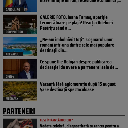
mare inflație din UE, recesiune economică,...
GANDUL.RO
GALERIE FOTO. Ioana Tamaş, apariție
fermecătoare pe plajă! Reacția Adelinei
Pestrițu când a...
PROSPORT.RO
„Ne-am îmbolnăvit toți”. Coșmarul unor
români într-una dintre cele mai populare
destinații din...
ADEVARUL
Ce spune Ilie Bolojan despre publicarea
declarației de avere a partenerei sale de...
DIGI24
Vacanță fără aglomerație după 15 august.
Șase destinații spectaculoase
MEDIAFAX
PARTENERI
CE SE ÎNTÂMPLĂ DOCTORE?
Vedeta celebră, diagnosticată cu cancer pentru a