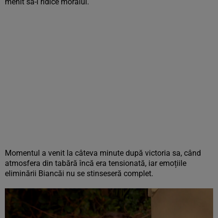
menit să-i ridice moralul.
Momentul a venit la câteva minute după victoria sa, când
atmosfera din tabără încă era tensionată, iar emoțiile
eliminării Biancăi nu se stinseseră complet.