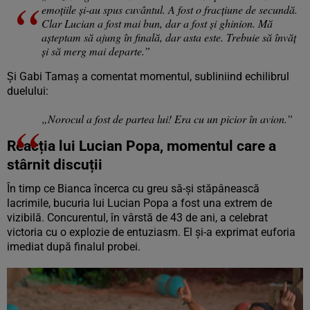
emoțiile și-au spus cuvântul. A fost o fracțiune de secundă.
Clar Lucian a fost mai bun, dar a fost și ghinion. Mă
așteptam să ajung în finală, dar asta este. Trebuie să învăț
și să merg mai departe.”
Și Gabi Tamaș a comentat momentul, subliniind echilibrul
duelului:
„Norocul a fost de partea lui! Era cu un picior în avion.”
Reacția lui Lucian Popa, momentul care a
stârnit discuții
În timp ce Bianca încerca cu greu să-și stăpânească
lacrimile, bucuria lui Lucian Popa a fost una extrem de
vizibilă. Concurentul, în vârstă de 43 de ani, a celebrat
victoria cu o explozie de entuziasm. El și-a exprimat euforia
imediat după finalul probei.