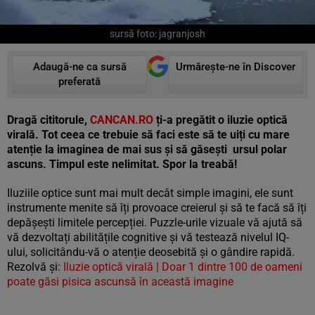
sursă foto: jagranjosh
Adaugă-ne ca sursă
Urmărește-ne în Discover
preferată
Dragă cititorule,
CANCAN.RO
ți-a pregătit o iluzie optică
virală. Tot ceea ce trebuie să faci este să te uiți cu mare
atenție la imaginea de mai sus și să găsești ursul polar
ascuns. Timpul este nelimitat. Spor la treabă!
Iluziile optice sunt mai mult decât simple imagini, ele sunt
instrumente menite să îți provoace creierul și să te facă să îți
depășești limitele percepției. Puzzle-urile vizuale vă ajută să
vă dezvoltați abilitățile cognitive și vă testează nivelul IQ-
ului, solicitându-vă o atenție deosebită și o gândire rapidă.
Rezolvă și:
Iluzie optică virală | Doar 1 dintre 100 de oameni
poate găsi pisica ascunsă în această imagine