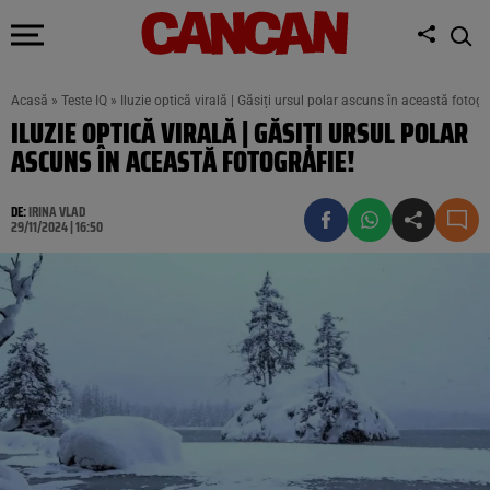
Acasă
»
Teste IQ
»
Iluzie optică virală | Găsiți ursul polar ascuns în această fotogr
ILUZIE OPTICĂ VIRALĂ | GĂSIȚI URSUL POLAR
ASCUNS ÎN ACEASTĂ FOTOGRAFIE!
DE:
IRINA VLAD
29/11/2024 | 16:50