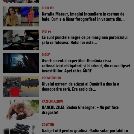
CLICK.RO
Natalia Mateuț, imagini incendiare în costum de
baie. Cum s-a lăsat fotografiată în vacanța din...
DIGI 24
Ce sunt punctele negre de pe marginea parbrizului
și la ce folosesc. Rolul lor este...
DIGI24
Avertismentul experților: România riscă
raționalizări obligatorii și blackout, din cauza lipsei
investițiilor. Apel către ANRE
PROMOTOR.RO
Nivelul extrem de scăzut al Dunării a dus la o
descoperire rară. Era acolo de...
RÂZI CU LACRIMI
BANCUL ZILEI. Badea Gheorghe: – Nu pot face
dragoste!
GO4IT.RO
Gadget util pentru grădină: Radio solar portabil cu