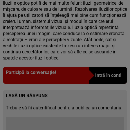
Iluziile optice pot fi de mai multe feluri: iluzii geometrice, de
mișcare, de culoare sau de lumină. Rezolvarea iluziilor optice
îi ajută pe utilizatori să înțeleagă mai bine cum funcționează
creierul uman, sistemul vizual și modul în care creierul
interpretează informațiile vizuale. Iluzia optică reprezintă
perceperea unei imagini care conduce la o estimare eronată
a realității – erori ale percepției vizuale. Atât noile, cât și
vechile iluzii optice existente trezesc un interes major și
continuu cercetătorilor, care vor să afle ce se ascunde în
spatele acestor iluzii optice.
Participă la conversație!
Intră în cont!
LASĂ UN RĂSPUNS
Trebuie să fii
autentificat
pentru a publica un comentariu.