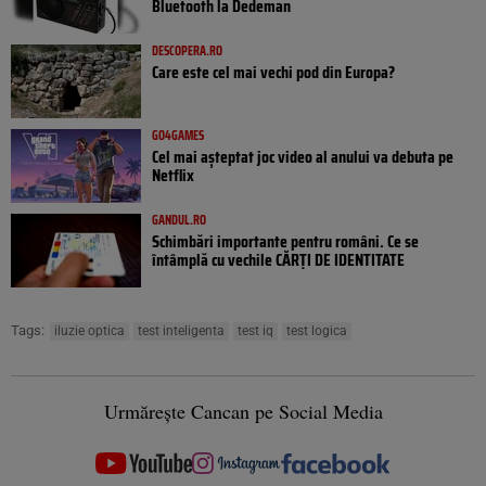
Bluetooth la Dedeman
DESCOPERA.RO
Care este cel mai vechi pod din Europa?
GO4GAMES
Cel mai așteptat joc video al anului va debuta pe
Netflix
GANDUL.RO
Schimbări importante pentru români. Ce se
întâmplă cu vechile CĂRȚI DE IDENTITATE
Tags:
iluzie optica
test inteligenta
test iq
test logica
Urmărește Cancan pe Social Media