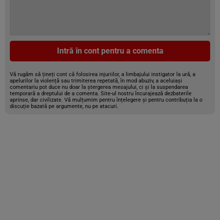
Intră în cont pentru a comenta
Vă rugăm să țineți cont că folosirea injuriilor, a limbajului instigator la ură, a
apelurilor la violență sau trimiterea repetată, în mod abuziv, a aceluiași
comentariu pot duce nu doar la ștergerea mesajului, ci și la suspendarea
temporară a dreptului de a comenta. Site-ul nostru încurajează dezbaterile
aprinse, dar civilizate. Vă mulțumim pentru înțelegere și pentru contribuția la o
discuție bazată pe argumente, nu pe atacuri.