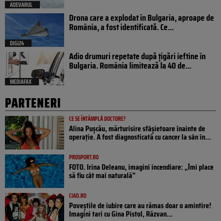
ADEVARUL
Drona care a explodat în Bulgaria, aproape de
România, a fost identificată. Ce...
DIGI24
Adio drumuri repetate după țigări ieftine în
Bulgaria. România limitează la 40 de...
MEDIAFAX
PARTENERI
CE SE ÎNTÂMPLĂ DOCTORE?
Alina Pușcău, mărturisire sfâșietoare înainte de
operație. A fost diagnosticată cu cancer la sân în...
PROSPORT.RO
FOTO. Irina Deleanu, imagini incendiare: „Îmi place
să fiu cât mai naturală”
CIAO.RO
Poveştile de iubire care au rămas doar o amintire!
Imagini tari cu Gina Pistol, Răzvan...