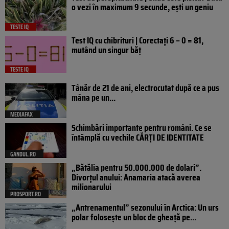
o vezi în maximum 9 secunde, ești un geniu
TESTE IQ
Test IQ cu chibrituri | Corectați 6 – 0 = 81,
mutând un singur băț
TESTE IQ
Tânăr de 21 de ani, electrocutat după ce a pus
mâna pe un...
MEDIAFAX
Schimbări importante pentru români. Ce se
întâmplă cu vechile CĂRȚI DE IDENTITATE
GANDUL.RO
„Bătălia pentru 50.000.000 de dolari”.
Divorțul anului: Anamaria atacă averea
milionarului
PROSPORT.RO
„Antrenamentul” sezonului în Arctica: Un urs
polar folosește un bloc de gheață pe...