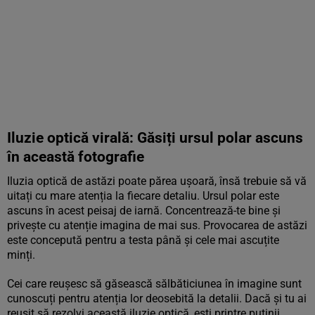
Iluzie optică virală: Găsiți ursul polar ascuns
în această fotografie
Iluzia optică de astăzi poate părea ușoară, însă trebuie să vă
uitați cu mare atenția la fiecare detaliu. Ursul polar este
ascuns în acest peisaj de iarnă. Concentrează-te bine și
privește cu atenție imagina de mai sus. Provocarea de astăzi
este concepută pentru a testa până și cele mai ascuțite
minți.
Cei care reușesc să găsească sălbăticiunea în imagine sunt
cunoscuți pentru atenția lor deosebită la detalii. Dacă și tu ai
reușit să rezolvi această iluzie optică, ești printre puținii