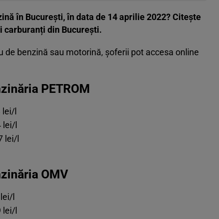
ină în București, în data de 14 aprilie 2022? Citește
i carburanți din București.
ru de benzină sau motorină, șoferii pot accesa online
enzinăria PETROM
lei/l
lei/l
lei/l
nzinăria OMV
ei/l
lei/l