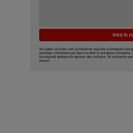
Intră în 
Vă rugăm să țineți cont că folosirea injuriilor, a limbajului insti
aceluiași comentariu pot duce nu doar la ștergerea mesajului, c
încurajează dezbaterile aprinse, dar civilizate. Vă mulțumim pen
atacuri.