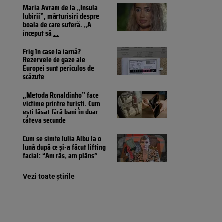
Maria Avram de la „Insula
Iubirii”, mărturisiri despre
boala de care suferă. „A
început să
...
Frig în case la iarnă?
Rezervele de gaze ale
Europei sunt periculos de
scăzute
„Metoda Ronaldinho” face
victime printre turiști. Cum
ești lăsat fără bani în doar
câteva secunde
Cum se simte Iulia Albu la o
lună după ce și-a făcut lifting
facial: “Am râs, am plâns”
Vezi toate știrile