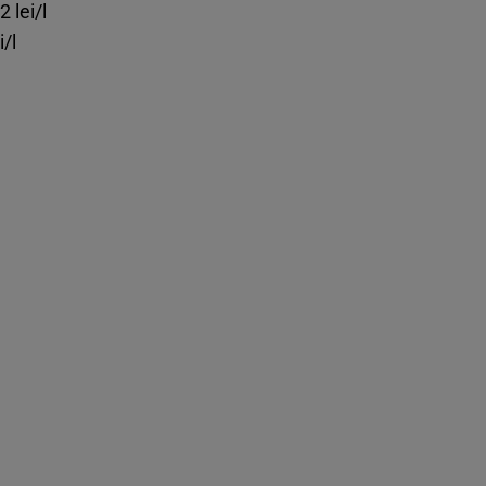
 lei/l
/l