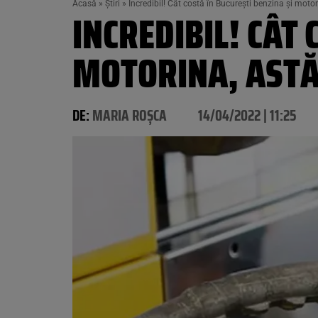
Acasă
»
Știri
»
Incredibil! Cât costă în București benzina și motor
INCREDIBIL! CÂT 
MOTORINA, ASTĂZ
DE:
MARIA ROȘCA
14/04/2022 | 11:25