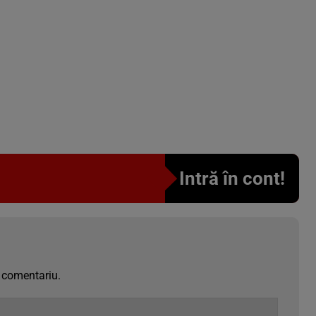
Intră în cont!
 comentariu.