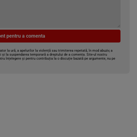
cont pentru a comenta
gator la ură, a apelurilor la violență sau trimiterea repetată, în mod abuziv, a
i și la suspendarea temporară a dreptului de a comenta. Site-ul nostru
tru înțelegere și pentru contribuția la o discuție bazată pe argumente, nu pe