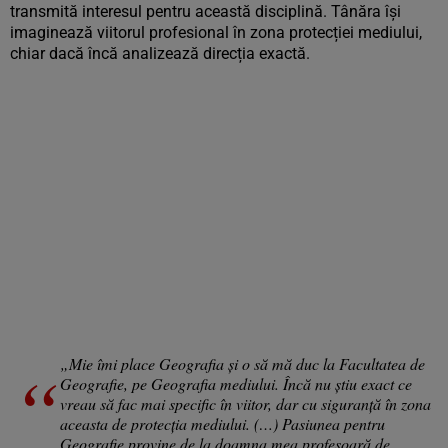
transmită interesul pentru această disciplină. Tânăra își
imaginează viitorul profesional în zona protecției mediului,
chiar dacă încă analizează direcția exactă.
„Mie îmi place Geografia şi o să mă duc la Facultatea de
Geografie, pe Geografia mediului. Încă nu ştiu exact ce
vreau să fac mai specific în viitor, dar cu siguranţă în zona
aceasta de protecţia mediului. (…) Pasiunea pentru
Geografie provine de la doamna mea profesoară de