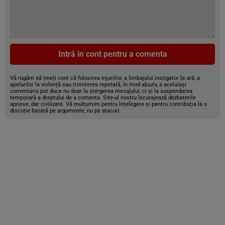
Intră în cont pentru a comenta
Vă rugăm să țineți cont că folosirea injuriilor, a limbajului instigator la ură, a
apelurilor la violență sau trimiterea repetată, în mod abuziv, a aceluiași
comentariu pot duce nu doar la ștergerea mesajului, ci și la suspendarea
temporară a dreptului de a comenta. Site-ul nostru încurajează dezbaterile
aprinse, dar civilizate. Vă mulțumim pentru înțelegere și pentru contribuția la o
discuție bazată pe argumente, nu pe atacuri.