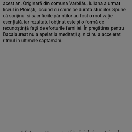
acest an. Originară din comuna Vărbilău, Iuliana a urmat
liceul în Ploiești, locuind cu chirie pe durata studiilor. Spune
că sprijinul și sacrificiile părinților au fost o motivație
esențială, iar rezultatul obținut este și o formă de
recunoștință față de eforturile familiei. În pregătirea pentru
Bacalaureat nu a apelat la meditații și nici nu a accelerat
ritmul în ultimele săptămâni.
„A fost o pregătire constantă încă de la începutul anului, n-