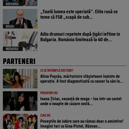
ADEVARUL
„Toată lumea este speriată”. Elita rusă se
teme că FSB „scapă de sub...
DIGI24
Adio drumuri repetate după țigări ieftine în
Bulgaria. România limitează la 40 de...
MEDIAFAX
PARTENERI
CE SE ÎNTÂMPLĂ DOCTORE?
Alina Pușcău, mărturisire sfâșietoare înainte de
operație. A fost diagnosticată cu cancer la sân în...
PROSPORT.RO
Ioana Țiriac, vacanță de mega – lux într-un castel
unde o noapte de cazare costă...
CIAO.RO
Poveştile de iubire care au rămas doar o amintire!
Imagini tari cu Gina Pistol, Răzvan...