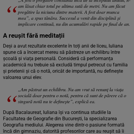
am lăsat chiar totul pe ultima sută de metri. Nu am făcut
pregătire la niciuna dintre materii. A fost doar munca
mea”, a spus tânăra. Succesul a venit din disciplină și
implicare continuă, nu din acumulări rapide pe final de an.
A reușit fără meditații
Deși a avut rezultate excelente în toți anii de liceu, Iuliana
spune că a încercat mereu să păstreze un echilibru între
școală și viața personală. Consideră că performanța
academică nu trebuie să excludă timpul petrecut cu familia
și prietenii și că o notă, oricât de importantă, nu definește
valoarea unui elev.
„Am păstrat un echilibru. Nu am vrut să renunţ la viaţa
socială doar pentru o notă, pentru că sunt de părere că o
singură notă nu te defineşte”, explică ea.
După Bacalaureat, Iuliana își va continua studiile la
Facultatea de Geografie din București, la specializarea
Geografia mediului. Alegerea vine dintr-o pasiune formată
încă din gimnaziu, datorită profesorilor care au reușit să îi