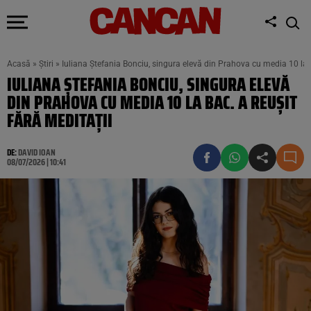
Acasă
»
Știri
»
Iuliana Ștefania Bonciu, singura elevă din Prahova cu media 10 la B
IULIANA ȘTEFANIA BONCIU, SINGURA ELEVĂ
DIN PRAHOVA CU MEDIA 10 LA BAC. A REUȘIT
FĂRĂ MEDITAȚII
DE:
DAVID IOAN
08/07/2026 | 10:41