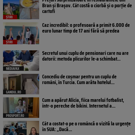
Bran și Brașov. Cât costă o ciorbă și o porție de
cartofi
ȘTIRI
Caz incredibil: o profesoară a primit 6.000 de
euro lunar timp de 17 ani fără să predea
ȘTIRI
Secretul unui cuplu de pensionari care nu are
datorii: metoda plicurilor le-a schimbat...
MEDIAFAX
Concediu de coșmar pentru un cuplu de
români, în Turcia. Cum arăta hotelul...
GANDUL.RO
Cum a apărut Alicia, fiica marelui fotbalist,
într-o pereche de bikini. Internetul a...
PROSPORT.RO
Cât a costat-o pe o româncă o vizită la urgențe
în SUA: „Dacă...