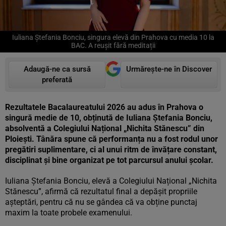
Iuliana Ștefania Bonciu, singura elevă din Prahova cu media 10 la
BAC. A reușit fără meditații
Adaugă-ne ca sursă
Urmărește-ne în Discover
preferată
Rezultatele Bacalaureatului 2026 au adus în Prahova o
singură medie de 10, obținută de Iuliana Ștefania Bonciu,
absolventă a Colegiului Național „Nichita Stănescu” din
Ploiești. Tânăra spune că performanța nu a fost rodul unor
pregătiri suplimentare, ci al unui ritm de învățare constant,
disciplinat și bine organizat pe tot parcursul anului școlar.
Iuliana Ștefania Bonciu, elevă a Colegiului Național „Nichita
Stănescu”, afirmă că rezultatul final a depășit propriile
așteptări, pentru că nu se gândea că va obține punctaj
maxim la toate probele examenului.