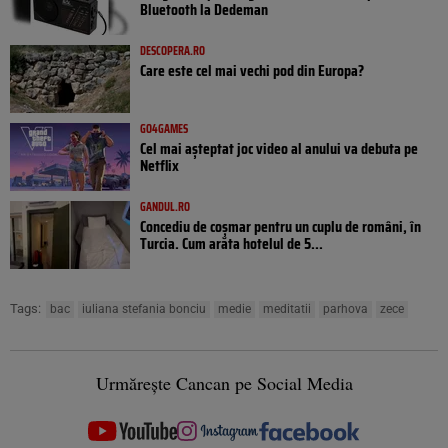
Bluetooth la Dedeman
DESCOPERA.RO
Care este cel mai vechi pod din Europa?
GO4GAMES
Cel mai așteptat joc video al anului va debuta pe
Netflix
GANDUL.RO
Concediu de coșmar pentru un cuplu de români, în
Turcia. Cum arăta hotelul de 5...
Tags:
bac
iuliana stefania bonciu
medie
meditatii
parhova
zece
Urmărește Cancan pe Social Media