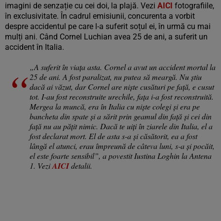
imagini de senzație cu cei doi, la plajă. Vezi
AICI
fotografiile,
în exclusivitate. În cadrul emisiunii, concurenta a vorbit
despre accidentul pe care l-a suferit soțul ei, în urmă cu mai
mulți ani. Când Cornel Luchian avea 25 de ani, a suferit un
accident în Italia.
„A suferit în viața asta. Cornel a avut un accident mortal la
25 de ani. A fost paralizat, nu putea să meargă. Nu știu
dacă ai văzut, dar Cornel are niște cusături pe față, e cusut
tot. I-au fost reconstruite urechile, fața i-a fost reconstruită.
Mergea la muncă, era în Italia cu niște colegi și era pe
bancheta din spate și a sărit prin geamul din față și cei din
față nu au pățit nimic. Dacă te uiți în ziarele din Italia, el a
fost declarat mort. El de asta s-a și căsătorit, ea a fost
lângă el atunci, erau împreună de câteva luni, s-a și pocăit,
el este foarte sensibil”, a povestit Iustina Loghin la Antena
1. Vezi
AICI
detalii.