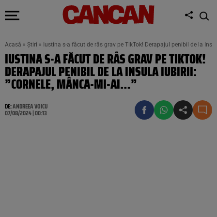
Acasă
»
Știri
»
Iustina s-a făcut de râs grav pe TikTok! Derapajul penibil de la Insu
IUSTINA S-A FĂCUT DE RÂS GRAV PE TIKTOK!
DERAPAJUL PENIBIL DE LA INSULA IUBIRII:
”CORNELE, MÂNCA-MI-AI…”
DE:
ANDREEA VOICU
07/08/2024 | 00:13