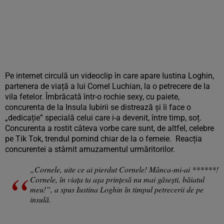
Pe internet circulă un videoclip în care apare Iustina Loghin,
partenera de viață a lui Cornel Luchian, la o petrecere de la
vila fetelor. Îmbrăcată într-o rochie sexy, cu paiete,
concurenta de la Insula Iubirii se distrează și îi face o
„dedicație” specială celui care i-a devenit, între timp, soț.
Concurenta a rostit câteva vorbe care sunt, de altfel, celebre
pe Tik Tok, trendul pornind chiar de la o femeie. Reacția
concurentei a stârnit amuzamentul urmăritorilor.
„Cornele, uite ce ai pierdut Cornele! Mânca-mi-ai ******!
Cornele, în viața ta așa prințesă nu mai găsești, băiatul
meu!”, a spus Iustina Loghin în timpul petrecerii de pe
insulă.