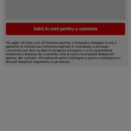
Intră în cont pentru a comenta
Vă rugăm să țineți cont că folosirea injuriilor, a limbajului instigator la ură, a
apelurilor la violență sau trimiterea repetată, în mod abuziv, a aceluiași
comentariu pot duce nu doar la ștergerea mesajului, ci și la suspendarea
temporară a dreptului de a comenta. Site-ul nostru încurajează dezbaterile
aprinse, dar civilizate. Vă mulțumim pentru înțelegere și pentru contribuția la o
discuție bazată pe argumente, nu pe atacuri.