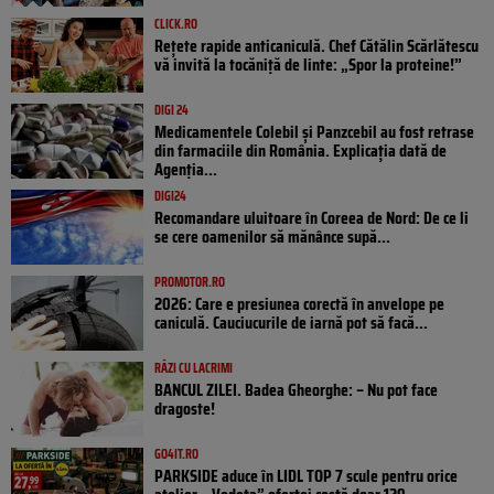
CLICK.RO
Rețete rapide anticaniculă. Chef Cătălin Scărlătescu
vă invită la tocăniță de linte: „Spor la proteine!”
DIGI 24
Medicamentele Colebil și Panzcebil au fost retrase
din farmaciile din România. Explicația dată de
Agenția...
DIGI24
Recomandare uluitoare în Coreea de Nord: De ce li
se cere oamenilor să mănânce supă...
PROMOTOR.RO
2026: Care e presiunea corectă în anvelope pe
caniculă. Cauciucurile de iarnă pot să facă...
RÂZI CU LACRIMI
BANCUL ZILEI. Badea Gheorghe: – Nu pot face
dragoste!
GO4IT.RO
PARKSIDE aduce în LIDL TOP 7 scule pentru orice