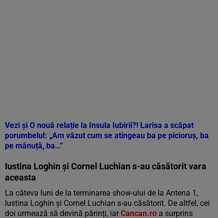
Vezi și
O nouă relație la Insula Iubirii?! Larisa a scăpat
porumbelul: „Am văzut cum se atingeau ba pe picioruș, ba
pe mânuță, ba…”
Iustina Loghin și Cornel Luchian s-au căsătorit vara
aceasta
La câteva luni de la terminarea show-ului de la Antena 1,
Iustina Loghin și Cornel Luchian s-au căsătorit. De altfel, cei
doi urmează să devină părinți, iar
Cancan.ro
a surprins