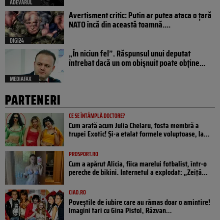
ADEVARUL
Avertisment critic: Putin ar putea ataca o țară
NATO încă din această toamnă....
DIGI24
„În niciun fel”. Răspunsul unui deputat
întrebat dacă un om obișnuit poate obține...
MEDIAFAX
PARTENERI
CE SE ÎNTÂMPLĂ DOCTORE?
Cum arată acum Julia Chelaru, fosta membră a
trupei Exotic! Și-a etalat formele voluptoase, la...
PROSPORT.RO
Cum a apărut Alicia, fiica marelui fotbalist, într-o
pereche de bikini. Internetul a explodat: „Zeiță...
CIAO.RO
Poveştile de iubire care au rămas doar o amintire!
Imagini tari cu Gina Pistol, Răzvan...