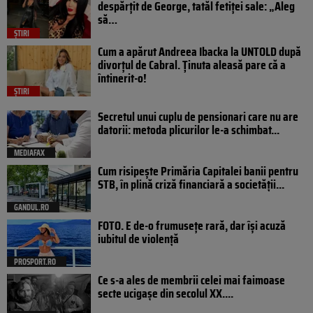
despărțit de George, tatăl fetiței sale: „Aleg
să…
ȘTIRI
Cum a apărut Andreea Ibacka la UNTOLD după
divorțul de Cabral. Ținuta aleasă pare că a
întinerit-o!
ȘTIRI
Secretul unui cuplu de pensionari care nu are
datorii: metoda plicurilor le-a schimbat...
MEDIAFAX
Cum risipește Primăria Capitalei banii pentru
STB, în plină criză financiară a societății...
GANDUL.RO
FOTO. E de-o frumusețe rară, dar își acuză
iubitul de violență
PROSPORT.RO
Ce s-a ales de membrii celei mai faimoase
secte ucigașe din secolul XX....