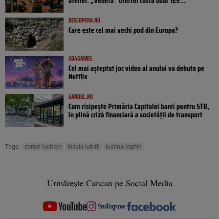
atelier. „Vedeta” ofertei costă doar 129...
DESCOPERA.RO
Care este cel mai vechi pod din Europa?
GO4GAMES
Cel mai așteptat joc video al anului va debuta pe
Netflix
GANDUL.RO
Cum risipește Primăria Capitalei banii pentru STB,
în plină criză financiară a societății de transport
Tags:
cornel luchian
insula iubirii
iustina loghin
Urmărește Cancan pe Social Media