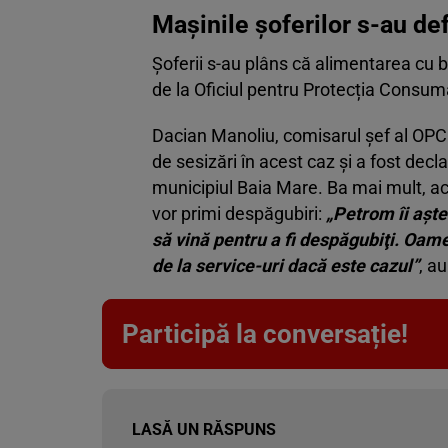
Mașinile șoferilor s-au de
Șoferii s-au plâns că alimentarea cu b
de la Oficiul pentru Protecția Consuma
Dacian Manoliu, comisarul şef al OPC 
de sesizări în acest caz şi a fost dec
municipiul Baia Mare. Ba mai mult, ace
vor primi despăgubiri:
„Petrom îi aşte
să vină pentru a fi despăgubiţi. Oamen
de la service-uri dacă este cazul”
, a
Participă la conversație!
LASĂ UN RĂSPUNS