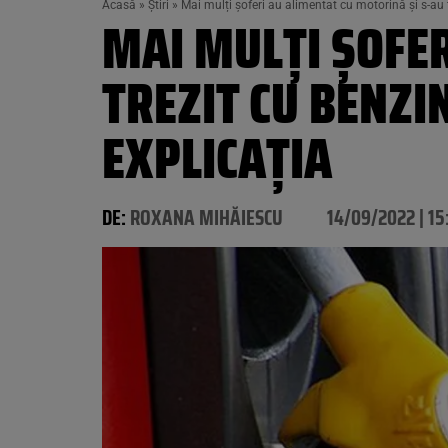
Acasă
»
Știri
»
Mai mulți șoferi au alimentat cu motorină și s-au t
MAI MULȚI ȘOFER
TREZIT CU BENZI
EXPLICAȚIA
DE:
ROXANA MIHĂIESCU
14/09/2022 | 15