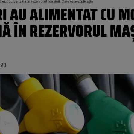
rezit cu benzină în rezervorul mașinii. Care este explicația
I AU ALIMENTAT CU M
NĂ ÎN REZERVORUL MAȘ
:20