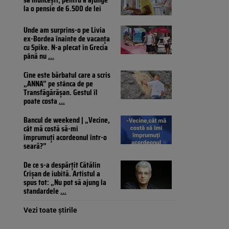
la o pensie de 6.500 de lei
Unde am surprins-o pe Livia
ex-Bordea înainte de vacanța
cu Spike. N-a plecat în Grecia
până nu
...
Cine este bărbatul care a scris
„ANNA” pe stânca de pe
Transfăgărășan. Gestul îl
poate costa
...
Bancul de weekend | „Vecine,
cât mă costă să-mi
împrumuți acordeonul într-o
seară?”
De ce s-a despărțit Cătălin
Crișan de iubită. Artistul a
spus tot: „Nu pot să ajung la
standardele
...
Vezi toate știrile