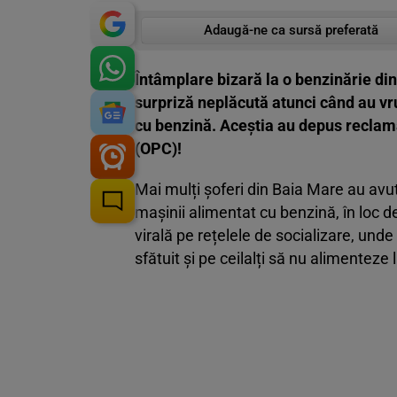
Adaugă-ne ca sursă preferată
Întâmplare bizară la o benzinărie di
surpriză neplăcută atunci când au vr
cu benzină. Aceștia au depus reclama
(OPC)!
Mai mulți șoferi din Baia Mare au avut
mașinii alimentat cu benzină, în loc
virală pe rețelele de socializare, unde 
sfătuit și pe ceilalți să nu alimenteze