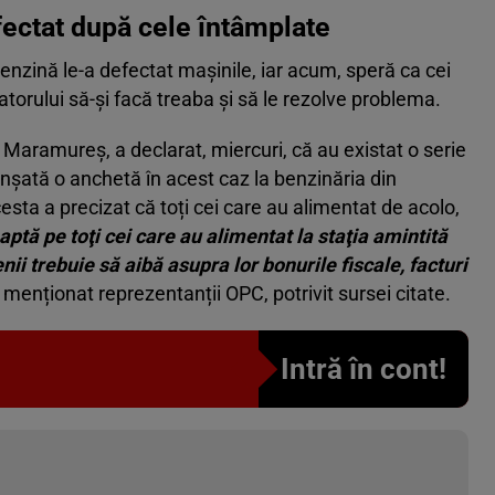
fectat după cele întâmplate
enzină le-a defectat mașinile, iar acum, speră ca cei
torului să-și facă treaba și să le rezolve problema.
Maramureş, a declarat, miercuri, că au existat o serie
lanşată o anchetă în acest caz la benzinăria din
sta a precizat că toți cei care au alimentat de acolo,
aptă pe toţi cei care au alimentat la staţia amintită
ii trebuie să aibă asupra lor bonurile fiscale, facturi
u menționat reprezentanții OPC, potrivit sursei citate.
Intră în cont!