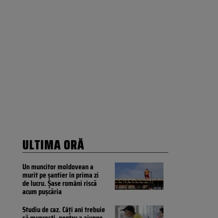
ULTIMA ORĂ
Un muncitor moldovean a
murit pe șantier în prima zi
de lucru. Șase români riscă
acum pușcăria
Studiu de caz. Câți ani trebuie
să muncești, pentru a ajunge