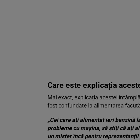
Care este explicația acest
Mai exact, explicația acestei întâmpl
fost confundate la alimentarea făcută 
„Cei care ați alimentat ieri benzină l
probleme cu mașina, să știți că ați
un mister încă pentru reprezentanți