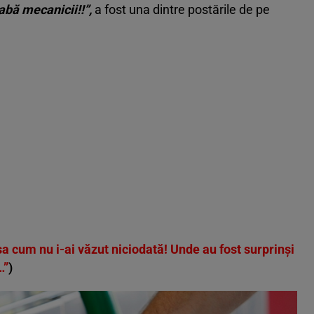
abă mecanicii!!”,
a fost una dintre postările de pe
 cum nu i-ai văzut niciodată! Unde au fost surprinși
…”
)