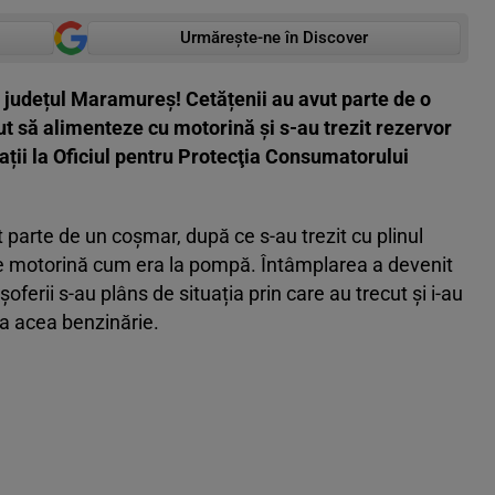
Urmărește-ne în Discover
n județul Maramureș! Cetățenii au avut parte de o
ut să alimenteze cu motorină și s-au trezit rezervor
ții la Oficiul pentru Protecţia Consumatorului
 parte de un coșmar, după ce s-au trezit cu plinul
 de motorină cum era la pompă. Întâmplarea a devenit
șoferii s-au plâns de situația prin care au trecut și i-au
 la acea benzinărie.