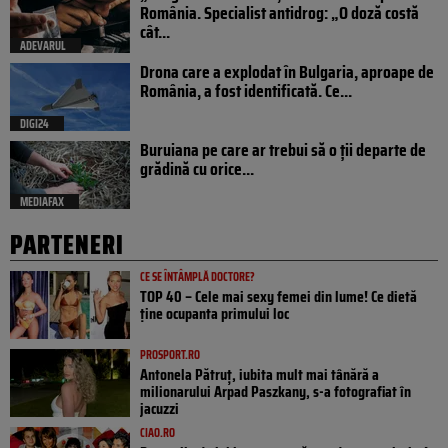
România. Specialist antidrog: „O doză costă
cât...
ADEVARUL
Drona care a explodat în Bulgaria, aproape de
România, a fost identificată. Ce...
DIGI24
Buruiana pe care ar trebui să o ții departe de
grădină cu orice...
MEDIAFAX
PARTENERI
CE SE ÎNTÂMPLĂ DOCTORE?
TOP 40 – Cele mai sexy femei din lume! Ce dietă
ține ocupanta primului loc
PROSPORT.RO
Antonela Pătruț, iubita mult mai tânără a
milionarului Arpad Paszkany, s-a fotografiat în
jacuzzi
CIAO.RO