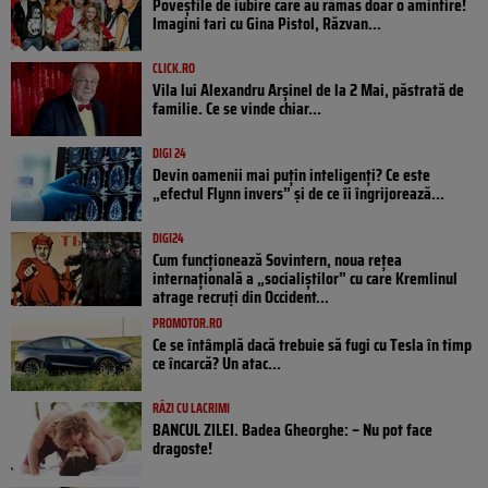
Poveştile de iubire care au rămas doar o amintire!
Imagini tari cu Gina Pistol, Răzvan...
CLICK.RO
Vila lui Alexandru Arșinel de la 2 Mai, păstrată de
familie. Ce se vinde chiar...
DIGI 24
Devin oamenii mai puțin inteligenți? Ce este
„efectul Flynn invers” și de ce îi îngrijorează...
DIGI24
Cum funcționează Sovintern, noua rețea
internațională a „socialiștilor” cu care Kremlinul
atrage recruți din Occident...
PROMOTOR.RO
Ce se întâmplă dacă trebuie să fugi cu Tesla în timp
ce încarcă? Un atac...
RÂZI CU LACRIMI
BANCUL ZILEI. Badea Gheorghe: – Nu pot face
dragoste!