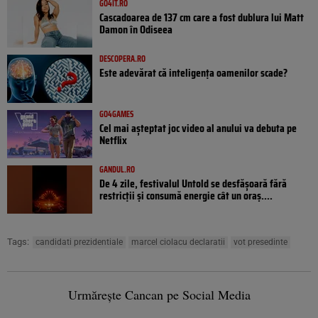
GO4IT.RO
Cascadoarea de 137 cm care a fost dublura lui Matt
Damon în Odiseea
DESCOPERA.RO
Este adevărat că inteligența oamenilor scade?
GO4GAMES
Cel mai așteptat joc video al anului va debuta pe
Netflix
GANDUL.RO
De 4 zile, festivalul Untold se desfășoară fără
restricții și consumă energie cât un oraș....
Tags:
candidati prezidentiale
marcel ciolacu declaratii
vot presedinte
Urmărește Cancan pe Social Media