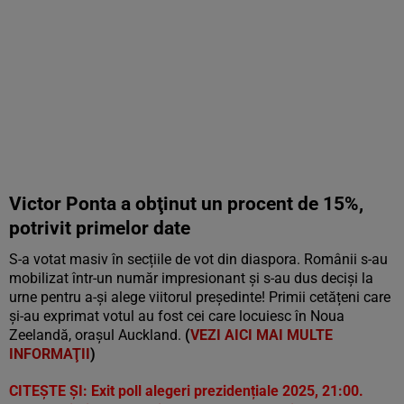
Victor Ponta a obţinut un procent de 15%,
potrivit primelor date
S-a votat masiv în secțiile de vot din diaspora. Românii s-au
mobilizat într-un număr impresionant şi s-au dus decişi la
urne pentru a-şi alege viitorul preşedinte! Primii cetățeni care
și-au exprimat votul au fost cei care locuiesc în Noua
Zeelandă, orașul Auckland.
(
VEZI AICI MAI MULTE
INFORMAŢII
)
CITEŞTE ŞI:
Exit poll alegeri prezidențiale 2025, 21:00.