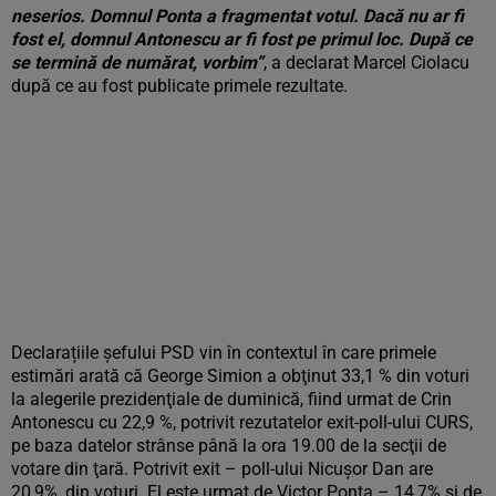
neserios. Domnul Ponta a fragmentat votul. Dacă nu ar fi
fost el, domnul Antonescu ar fi fost pe primul loc. După ce
se termină de numărat, vorbim”
, a declarat Marcel Ciolacu
după ce au fost publicate primele rezultate.
Declarațiile șefului PSD vin în contextul în care primele
estimări arată că George Simion a obţinut 33,1 % din voturi
la alegerile prezidenţiale de duminică, fiind urmat de Crin
Antonescu cu 22,9 %, potrivit rezutatelor exit-poll-ului CURS,
pe baza datelor strânse până la ora 19.00 de la secţii de
votare din ţară. Potrivit exit – poll-ului Nicuşor Dan are
20,9%, din voturi. El este urmat de Victor Ponta – 14,7% şi de