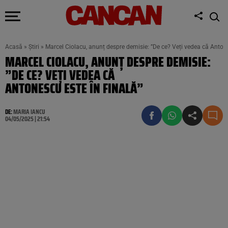
Acasă
»
Știri
»
Marcel Ciolacu, anunț despre demisie: ”De ce? Veți vedea că Antone
MARCEL CIOLACU, ANUNȚ DESPRE DEMISIE:
”DE CE? VEȚI VEDEA CĂ
ANTONESCU ESTE ÎN FINALĂ”
DE:
MARIA IANCU
04/05/2025 | 21:54