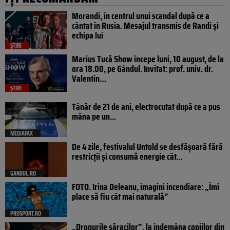
Morandi, în centrul unui scandal după ce a
cântat în Rusia. Mesajul transmis de Randi și
echipa lui
ȘTIRI
Marius Tucă Show începe luni, 10 august, de la
ora 18.00, pe Gândul. Invitat: prof. univ. dr.
Valentin…
ȘTIRI
Tânăr de 21 de ani, electrocutat după ce a pus
mâna pe un...
MEDIAFAX
De 4 zile, festivalul Untold se desfășoară fără
restricții și consumă energie cât...
GANDUL.RO
FOTO. Irina Deleanu, imagini incendiare: „Îmi
place să fiu cât mai naturală”
PROSPORT.RO
„Drogurile săracilor”, la îndemâna copiilor din