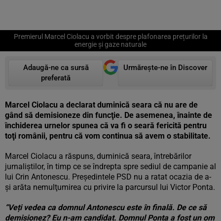
Premierul Marcel Ciolacu a vorbit despre plafonarea prețurilor la
energie și gaze naturale
Adaugă-ne ca sursă
Urmărește-ne în Discover
preferată
Marcel Ciolacu a declarat duminică seara că nu are de
gând să demisioneze din funcţie. De asemenea, înainte de
închiderea urnelor spunea că va fi o seară fericită pentru
toţi românii, pentru că vom continua să avem o stabilitate.
Marcel Ciolacu a răspuns, duminică seara, întrebărilor
jurnaliștilor, în timp ce se îndrepta spre sediul de campanie al
lui Crin Antonescu. Preşedintele PSD nu a ratat ocazia de a-
şi arăta nemulţumirea cu privire la parcursul lui Victor Ponta.
“Veți vedea ca domnul Antonescu este în finală. De ce să
demisionez? Eu n-am candidat. Domnul Ponta a fost un om