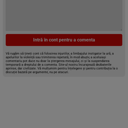
Intră în cont pentru a comenta
Vă rugăm să țineți cont că folosirea injuriilor, a limbajului instigator la ură, a
apelurilor la violență sau trimiterea repetată, în mod abuziv, a aceluiași
comentariu pot duce nu doar la ștergerea mesajului, ci și la suspendarea
temporară a dreptului de a comenta. Site-ul nostru încurajează dezbaterile
aprinse, dar civilizate. Vă mulțumim pentru înțelegere și pentru contribuția la o
discuție bazată pe argumente, nu pe atacuri.