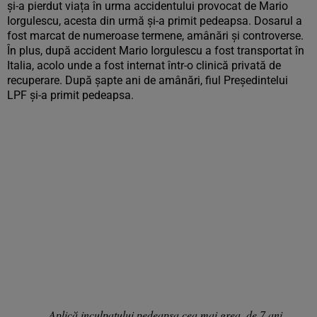
și-a pierdut viața în urma accidentului provocat de Mario
Iorgulescu, acesta din urmă și-a primit pedeapsa. Dosarul a
fost marcat de numeroase termene, amânări și controverse.
În plus, după accident Mario Iorgulescu a fost transportat în
Italia, acolo unde a fost internat într-o clinică privată de
recuperare. După șapte ani de amânări, fiul Președintelui
LPF și-a primit pedeapsa.
„Aplică inculpatului pedeapsa cea mai grea, de 7 ani