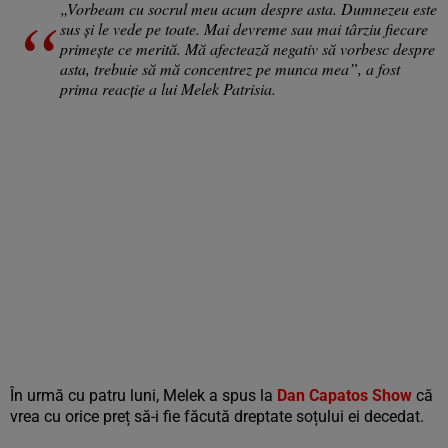
„Vorbeam cu socrul meu acum despre asta. Dumnezeu este
sus și le vede pe toate. Mai devreme sau mai târziu fiecare
primește ce merită. Mă afectează negativ să vorbesc despre
asta, trebuie să mă concentrez pe munca mea”, a fost
prima reacție a lui Melek Patrisia.
În urmă cu patru luni, Melek a spus la
Dan Capatos Show
că
vrea cu orice preț să-i fie făcută dreptate soțului ei decedat.