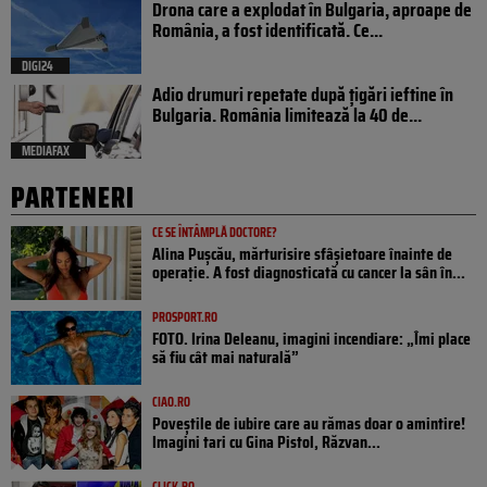
Drona care a explodat în Bulgaria, aproape de
România, a fost identificată. Ce...
DIGI24
Adio drumuri repetate după țigări ieftine în
Bulgaria. România limitează la 40 de...
MEDIAFAX
PARTENERI
CE SE ÎNTÂMPLĂ DOCTORE?
Alina Pușcău, mărturisire sfâșietoare înainte de
operație. A fost diagnosticată cu cancer la sân în...
PROSPORT.RO
FOTO. Irina Deleanu, imagini incendiare: „Îmi place
să fiu cât mai naturală”
CIAO.RO
Poveştile de iubire care au rămas doar o amintire!
Imagini tari cu Gina Pistol, Răzvan...
CLICK.RO