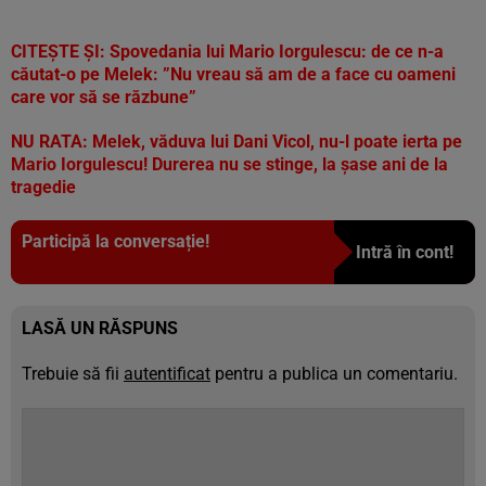
CITEȘTE ȘI:
Spovedania lui Mario Iorgulescu: de ce n-a
căutat-o pe Melek: ”Nu vreau să am de a face cu oameni
care vor să se răzbune”
NU RATA:
Melek, văduva lui Dani Vicol, nu-l poate ierta pe
Mario Iorgulescu! Durerea nu se stinge, la șase ani de la
tragedie
Participă la conversație!
Intră în cont!
LASĂ UN RĂSPUNS
Trebuie să fii
autentificat
pentru a publica un comentariu.