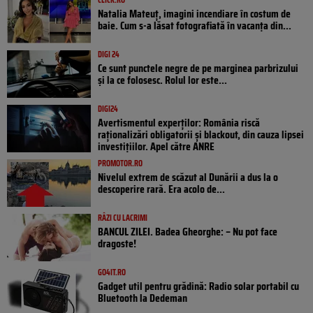
Natalia Mateuț, imagini incendiare în costum de
baie. Cum s-a lăsat fotografiată în vacanța din...
DIGI 24
Ce sunt punctele negre de pe marginea parbrizului
și la ce folosesc. Rolul lor este...
DIGI24
Avertismentul experților: România riscă
raționalizări obligatorii și blackout, din cauza lipsei
investițiilor. Apel către ANRE
PROMOTOR.RO
Nivelul extrem de scăzut al Dunării a dus la o
descoperire rară. Era acolo de...
RÂZI CU LACRIMI
BANCUL ZILEI. Badea Gheorghe: – Nu pot face
dragoste!
GO4IT.RO
Gadget util pentru grădină: Radio solar portabil cu
Bluetooth la Dedeman