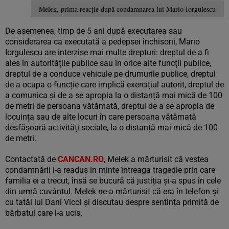
Melek, prima reacție după condamnarea lui Mario Iorgulescu
De asemenea, timp de 5 ani după executarea sau
considerarea ca executată a pedepsei închisorii, Mario
Iorgulescu are interzise mai multe drepturi: dreptul de a fi
ales în autoritățile publice sau în orice alte funcții publice,
dreptul de a conduce vehicule pe drumurile publice, dreptul
de a ocupa o funcție care implică exercițiul autorit, dreptul de
a comunica și de a se apropia la o distanță mai mică de 100
de metri de persoana vătămată, dreptul de a se apropia de
locuința sau de alte locuri în care persoana vătămată
desfășoară activități sociale, la o distanță mai mică de 100
de metri.
Contactată de
CANCAN.RO
, Melek a mărturisit că vestea
condamnării i-a readus în minte întreaga tragedie prin care
familia ei a trecut, însă se bucură că justiția și-a spus în cele
din urmă cuvântul. Melek ne-a mărturisit că era în telefon și
cu tatăl lui Dani Vicol și discutau despre sentința primită de
bărbatul care l-a ucis.