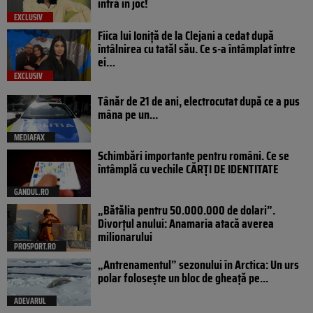
intră în joc!
EXCLUSIV
Fiica lui Ioniță de la Clejani a cedat după
întâlnirea cu tatăl său. Ce s-a întâmplat între
ei…
EXCLUSIV
Tânăr de 21 de ani, electrocutat după ce a pus
mâna pe un...
MEDIAFAX
Schimbări importante pentru români. Ce se
întâmplă cu vechile CĂRȚI DE IDENTITATE
GANDUL.RO
„Bătălia pentru 50.000.000 de dolari”.
Divorțul anului: Anamaria atacă averea
milionarului
PROSPORT.RO
„Antrenamentul” sezonului în Arctica: Un urs
polar folosește un bloc de gheață pe...
ADEVARUL