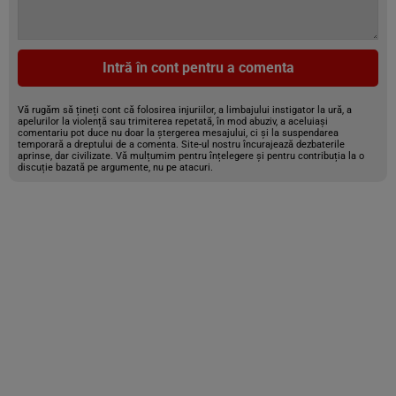
Intră în cont pentru a comenta
Vă rugăm să țineți cont că folosirea injuriilor, a limbajului instigator la ură, a
apelurilor la violență sau trimiterea repetată, în mod abuziv, a aceluiași
comentariu pot duce nu doar la ștergerea mesajului, ci și la suspendarea
temporară a dreptului de a comenta. Site-ul nostru încurajează dezbaterile
aprinse, dar civilizate. Vă mulțumim pentru înțelegere și pentru contribuția la o
discuție bazată pe argumente, nu pe atacuri.