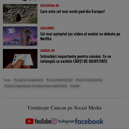
DESCOPERA.RO
Care este cel mai vechi pod din Europa?
GO4GAMES
Cel mai așteptat joc video al anului va debuta pe
Netflix
GANDUL.RO
Schimbări importante pentru români. Ce se
întâmplă cu vechile CĂRȚI DE IDENTITATE
Tags:
fiu gino iorgulescu
fiu presedinte lpf
mario iorgulescu
mario iorgulescu condamnare definitivă
melek
Urmărește Cancan pe Social Media