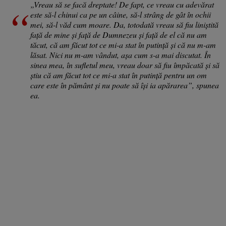
„Vreau să se facă dreptate! De fapt, ce vreau cu adevărat
este să-l chinui ca pe un câine, să-l strâng de gât în ochii
mei, să-l văd cum moare. Da, totodată vreau să fiu liniștită
față de mine și față de Dumnezeu și față de el că nu am
tăcut, că am făcut tot ce mi-a stat în putință și că nu m-am
lăsat. Nici nu m-am vândut, așa cum s-a mai discutat. În
sinea mea, în sufletul meu, vreau doar să fiu împăcată și să
știu că am făcut tot ce mi-a stat în putință pentru un om
care este în pământ și nu poate să își ia apărarea”, spunea
ea.